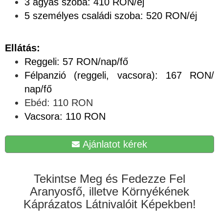
3 ágyas szoba: 410 RON/éj
5 személyes családi szoba: 520 RON/éj
Ellátás:
Reggeli: 57 RON/nap/fő
Félpanzió (reggeli, vacsora): 167 RON/
nap/fő
Ebéd: 110 RON
Vacsora: 110 RON
Ajánlatot kérek
Tekintse Meg és Fedezze Fel
Aranyosfő, illetve Környékének
Káprázatos Látnivalóit Képekben!