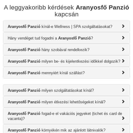
A leggyakoribb kérdések
Aranyosfő Panzió
kapcsán
Aranyosfő Panzió
kínál-e Wellness | SPA szolgáltatásokat?
Hány vendéget tud fogadni a
Aranyosfő Panzió
?
Aranyosfő Panzió
hány szobával rendelkezik?
Aranyosfő Panzió
milyen be- és kijelentkezési időkkel dolgozik?
Aranyosfő Panzió
mennyiért kínál szállást?
Aranyosfő Panzió
milyen szolgáltatásokat kínál?
Aranyosfő Panzió
milyen étkezési lehetőségeket kínál?
Aranyosfő Panzió
fogad-e el vakációs jegyeket (tichet és card de
vacanta)?
Aranyosfő Panzió
környékén mik az ajánlott látnivalók?