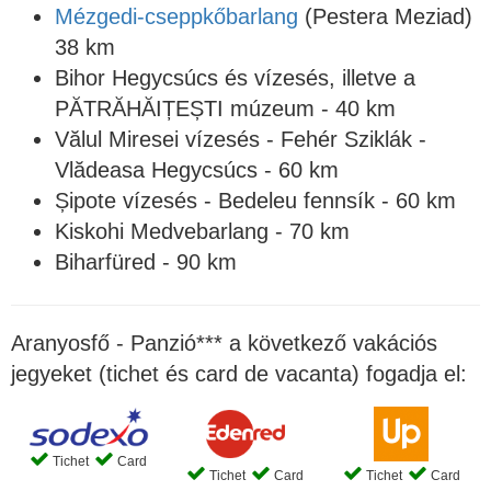
Mézgedi-cseppkőbarlang
(Pestera Meziad)
38 km
Bihor Hegycsúcs és vízesés, illetve a
PĂTRĂHĂIȚEȘTI múzeum - 40 km
Vălul Miresei vízesés - Fehér Sziklák -
Vlădeasa Hegycsúcs - 60 km
Șipote vízesés - Bedeleu fennsík - 60 km
Kiskohi Medvebarlang - 70 km
Biharfüred - 90 km
Aranyosfő - Panzió*** a következő vakációs
jegyeket (tichet és card de vacanta) fogadja el:
Tichet
Card
Tichet
Card
Tichet
Card