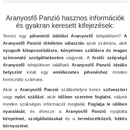
Aranyosfő Panzió hasznos információk
és gyakran keresett kifejezések:
Tervez egy
pihentető üdülést Aranyosfő
településen?
A
Aranyosfő Panzió tökéletes választás
azok számára, akik
nyugodt kikapcsolódásra, kényelmes szállásra és magas
színvonalú szolgáltatásokra
vágynak. A
festői szépségű
Aranyosfő
településen található
Aranyosfő Panzió ideális
helyszínt
kínál egy
emlékezetes pihenéshez
minden
korosztály számára.
Akár a
Aranyosfő Panzió
szálláshelyre keres
szilveszteri
vagy
nyári szállást
, akár
időben szeretne foglalni
, nálunk
minden szükséges információt megtalál.
Foglalja le időben
nyaralását
, és élvezze a
Aranyosfő Panzió
nyújtotta
kényelmet, szolgáltatásokat
és a
természetközeli, békés
környezetet
.