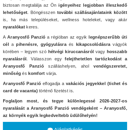
biztosan megtalálja az Ön
igényeihez legjobban illeszkedő
lehetőséget
. Böngésszen
további szállásajánlataink között
is, ha más településeket, wellness hoteleket, vagy akár
nyaralókat
keres.
A
Aranyosfő Panzió
a régióban az egyik
legnépszerűbb úti
cél
a
pihenésre, gyógyulásra
és
kikapcsolódásra
vágyók
körében – legyen szó
hétvégi kiruccanásról
vagy
hosszabb
nyaralásról
. Válasszon egy
felejthetetlen tartózkodást a
Aranyosfő Panzió
szálláshelyen, ahol
vendégszeretet,
minőség
és
komfort
várja.
Aranyosfő Panzió
elfogadja a
vakációs jegyekkel (tichet és
card de vacanta)
történő fizetést is.
Foglaljon most, és tegye különlegessé 2026-2027-os
nyaralását a Aranyosfő Panzió vendégeként – Aranyosfő,
az környék egyik legkedveltebb üdülőhelyén!
Ajánlatkérés