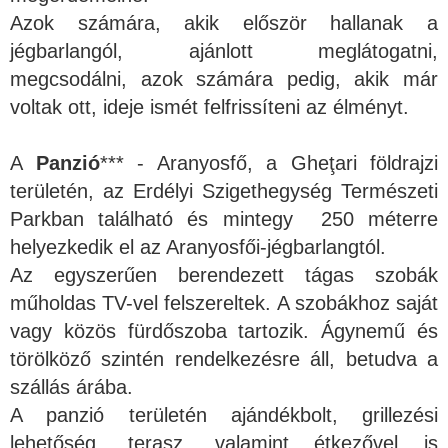
Azok számára, akik először hallanak a
jégbarlangól, ajánlott meglátogatni,
megcsodálni, azok számára pedig, akik már
voltak ott, ideje ismét felfrissíteni az élményt.
A
Panzió
*** - Aranyosfő, a Gheţari földrajzi
területén, az Erdélyi Szigethegység Természeti
Parkban található és mintegy 250 méterre
helyezkedik el az Aranyosfői-jégbarlangtól.
Az egyszerűen berendezett tágas szobák
műholdas TV-vel felszereltek. A szobákhoz saját
vagy közös fürdőszoba tartozik. Ágynemű és
törölköző szintén rendelkezésre áll, betudva a
szállás árába.
A panzió területén ajándékbolt, grillezési
lehetőség, terasz, valamint étkezővel is