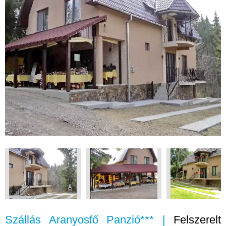
Szállás Aranyosfő Panzió*** |
Felszerelt