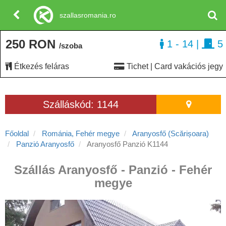
szallasromania.ro
250 RON
1 - 14
|
5
/szoba
Étkezés feláras
Tichet | Card vakációs jegy
Szálláskód: 1144
Főoldal
Románia, Fehér megye
Aranyosfő (Scărișoara)
Panzió Aranyosfő
Aranyosfő Panzió K1144
Szállás Aranyosfő - Panzió - Fehér
megye