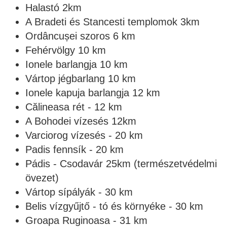
Halastó 2km
A Bradeti és Stancesti templomok 3km
Ordâncușei szoros 6 km
Fehérvölgy 10 km
Ionele barlangja 10 km
Vártop jégbarlang 10 km
Ionele kapuja barlangja 12 km
Călineasa rét - 12 km
A Bohodei vízesés 12km
Varciorog vízesés - 20 km
Padis fennsík - 20 km
Pádis - Csodavár 25km (természetvédelmi
övezet)
Vártop sípályák - 30 km
Belis vízgyűjtő - tó és környéke - 30 km
Groapa Ruginoasa - 31 km