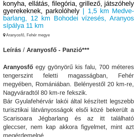
konyha, ellátás, filegória, grillező, játszóhely
gyerekeknek, parkolóhely
| 1,5 km Medve-
barlang, 12 km Bohodei vízesés, Aranyos
sípálya 11 km
Aranyosfő, Fehér megye
Leírás
/
Aranyosfő - Panzió***
Aranyosfő
egy gyönyörű kis falu, 700 méteres
tengerszint feletti magasságban, Fehér
megyében, Romániában. Belényestől 20 km-re,
Nagyváradtól 80 km-re fekszik.
Bár Gyulafehérvár lakói által készített legszebb
turisztikai látványosságok elsői közé bekerült a
Scarisoara Jégbarlang és az itt található
gleccser, nem kap akkora figyelmet, mint azt
megérdemelné.