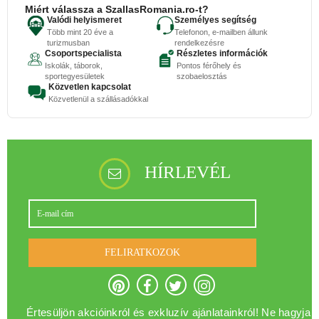
Miért válassza a SzallasRomania.ro-t?
Valódi helyismeret
Személyes segítség
Több mint 20 éve a
Telefonon, e-mailben állunk
turizmusban
rendelkezésre
Csoportspecialista
Részletes információk
Iskolák, táborok,
Pontos férőhely és
sportegyesületek
szobaelosztás
Közvetlen kapcsolat
Közvetlenül a szállásadókkal
HÍRLEVÉL
FELIRATKOZOK
Értesüljön akcióinkról és exkluzív ajánlatainkról! Ne hagyja