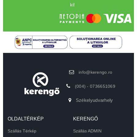
ki!
info@kerengo.ro
(004) - 0736651069
Székelyudvarhely
OLDALTÉRKÉP
KERENGŐ
Szállás Térkép
Szállás ADMIN