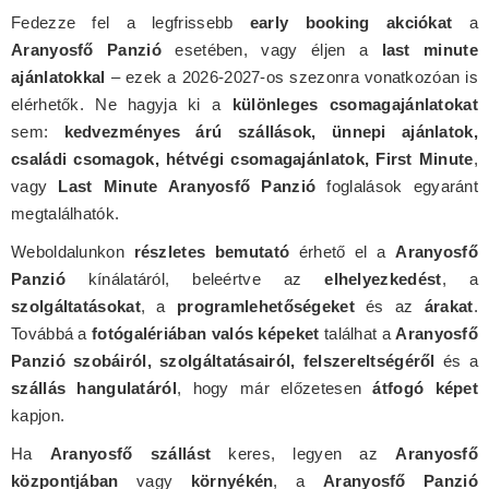
Fedezze fel a legfrissebb
early booking akciókat
a
Aranyosfő Panzió
esetében, vagy éljen a
last minute
ajánlatokkal
– ezek a 2026-2027-os szezonra vonatkozóan is
elérhetők. Ne hagyja ki a
különleges csomagajánlatokat
sem:
kedvezményes árú szállások, ünnepi ajánlatok,
családi csomagok, hétvégi csomagajánlatok, First Minute
,
vagy
Last Minute Aranyosfő Panzió
foglalások egyaránt
megtalálhatók.
Weboldalunkon
részletes bemutató
érhető el a
Aranyosfő
Panzió
kínálatáról, beleértve az
elhelyezkedést
, a
szolgáltatásokat
, a
programlehetőségeket
és az
árakat
.
Továbbá a
fotógalériában valós képeket
találhat a
Aranyosfő
Panzió szobáiról, szolgáltatásairól, felszereltségéről
és a
szállás hangulatáról
, hogy már előzetesen
átfogó képet
kapjon.
Ha
Aranyosfő szállást
keres, legyen az
Aranyosfő
központjában
vagy
környékén
, a
Aranyosfő Panzió