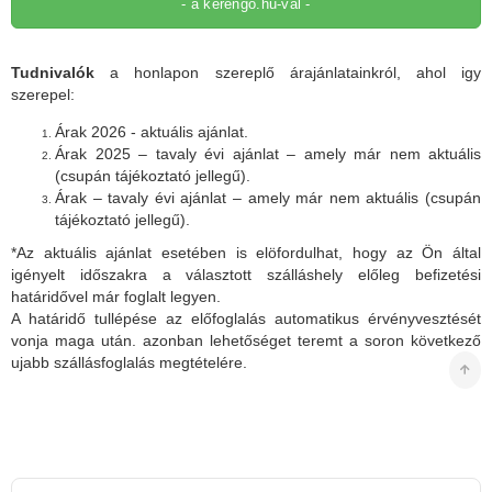
- a kerengo.hu-val -
Tudnivalók
a honlapon szereplő árajánlatainkról, ahol igy
szerepel:
Árak 2026 - aktuális ajánlat.
Árak 2025 – tavaly évi ajánlat – amely már nem aktuális
(csupán tájékoztató jellegű).
Árak – tavaly évi ajánlat – amely már nem aktuális (csupán
tájékoztató jellegű).
*Az aktuális ajánlat esetében is elöfordulhat, hogy az Ön által
igényelt időszakra a választott szálláshely előleg befizetési
határidővel már foglalt legyen.
A határidő tullépése az előfoglalás automatikus érvényvesztését
vonja maga után. azonban lehetőséget teremt a soron következő
ujabb szállásfoglalás megtételére.