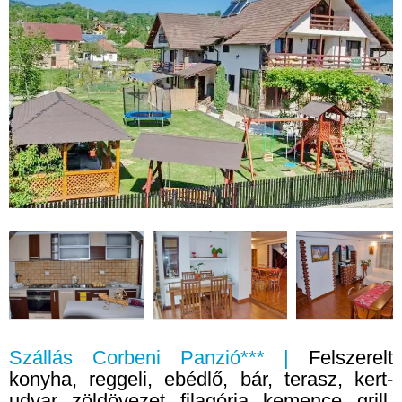
Szállás Corbeni Panzió*** |
Felszerelt
konyha, reggeli, ebédlő, bár, terasz, kert-
udvar, zöldövezet, filagória, kemence, grill,