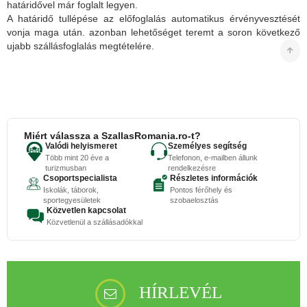
határidővel már foglalt legyen.
A határidő tullépése az előfoglalás automatikus érvényvesztését
vonja maga után. azonban lehetőséget teremt a soron következő
ujabb szállásfoglalás megtételére.
Miért válassza a SzallasRomania.ro-t?
Valódi helyismeret
Személyes segítség
Több mint 20 éve a
Telefonon, e-mailben állunk
turizmusban
rendelkezésre
Csoportspecialista
Részletes információk
Iskolák, táborok,
Pontos férőhely és
sportegyesületek
szobaelosztás
Közvetlen kapcsolat
Közvetlenül a szállásadókkal
HÍRLEVÉL