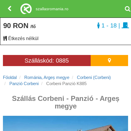
szallasromania.ro
90 RON
1 - 18
|
/fő
Étkezés nélkül
Szálláskód: 0885
Főoldal
Románia, Argeș megye
Corbeni (Corbeni)
Panzió Corbeni
Corbeni Panzió K885
Szállás Corbeni - Panzió - Argeș
megye