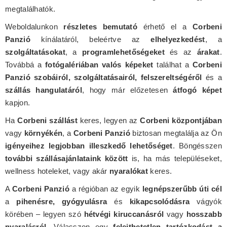
megtalálhatók.
Weboldalunkon
részletes bemutató
érhető el a
Corbeni
Panzió
kínálatáról, beleértve az
elhelyezkedést
, a
szolgáltatásokat
, a
programlehetőségeket
és az
árakat
.
Továbbá a
fotógalériában valós képeket
találhat a
Corbeni
Panzió szobáiról, szolgáltatásairól, felszereltségéről
és a
szállás hangulatáról
, hogy már előzetesen
átfogó képet
kapjon.
Ha
Corbeni szállást
keres, legyen az
Corbeni központjában
vagy
környékén
, a
Corbeni Panzió
biztosan megtalálja az Ön
igényeihez legjobban illeszkedő lehetőséget
. Böngésszen
további szállásajánlataink között
is, ha más településeket,
wellness hoteleket, vagy akár
nyaralókat
keres.
A
Corbeni Panzió
a régióban az egyik
legnépszerűbb úti cél
a
pihenésre, gyógyulásra
és
kikapcsolódásra
vágyók
körében – legyen szó
hétvégi kiruccanásról
vagy
hosszabb
nyaralásról
. Válasszon egy
felejthetetlen tartózkodást a