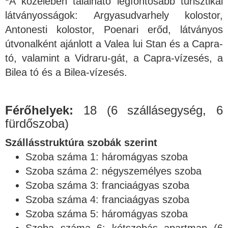
*A közelében található legfontosabb turisztikai
látványosságok: Argyasudvarhely kolostor,
Antonesti kolostor, Poenari erőd, látványos
útvonalként ajánlott a Valea lui Stan és a Capra-
tó, valamint a Vidraru-gát, a Capra-vízesés, a
Bilea tó és a Bilea-vízesés.
Férőhelyek:
18 (6 szállásegység, 6
fürdőszoba)
Szállásstruktúra szobák szerint
Szoba száma 1: háromágyas szoba
Szoba száma 2: négyszemélyes szoba
Szoba száma 3: franciaágyas szoba
Szoba száma 4: franciaágyas szoba
Szoba száma 5: háromágyas szoba
Szoba száma 6: kétszobás apartman (6