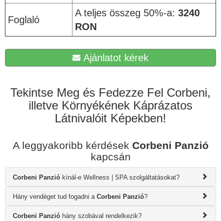
A teljes összeg 50%-a:
3240
Foglaló
RON
Ajánlatot kérek
Tekintse Meg és Fedezze Fel Corbeni,
illetve Környékének Káprázatos
Látnivalóit Képekben!
A leggyakoribb kérdések
Corbeni Panzió
kapcsán
Corbeni Panzió
kínál-e Wellness | SPA szolgáltatásokat?
Hány vendéget tud fogadni a
Corbeni Panzió
?
Corbeni Panzió
hány szobával rendelkezik?