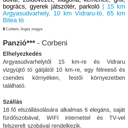
bogrács, gyerek játszótér, parkoló
| 15 km
Argyasudvarhely, 10 km Vidraru-tó, 65 km
Bilea tó
Corbeni, Argeș megye
Panzió***
- Corbeni
Elhelyezkedés
Argyasudvarhelytől 15 km-re és Vidraru
vizgyüjtő tó gátjától 10 km-re, egy félreeső és
csendes környéken, festői környezetben
található.
Szállás
18 fő elszállásolására alkalmas 6 elegáns, saját
fürdőszobával, WIFI internettel és TV-vel
felszerelt szobával rendelkezik.