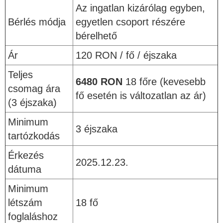
Az ingatlan kizárólag egyben,
Bérlés módja
egyetlen csoport részére
bérelhető
Ár
120 RON / fő / éjszaka
Teljes
6480 RON
18 főre (kevesebb
csomag ára
fő esetén is változatlan az ár)
(3 éjszaka)
Minimum
3 éjszaka
tartózkodás
Érkezés
2025.12.23.
dátuma
Minimum
létszám
18 fő
foglaláshoz