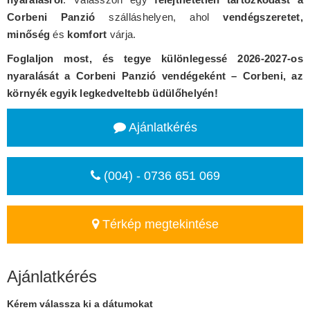
Corbeni Panzió
szálláshelyen, ahol
vendégszeretet,
minőség
és
komfort
várja.
Foglaljon most, és tegye különlegessé 2026-2027-os
nyaralását a Corbeni Panzió vendégeként – Corbeni, az
környék egyik legkedveltebb üdülőhelyén!
Ajánlatkérés
(004) - 0736 651 069
Térkép megtekintése
Ajánlatkérés
Kérem válassza ki a dátumokat