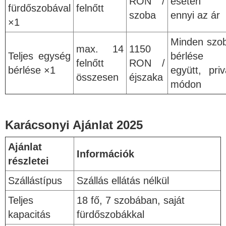
RON /
esetén 
fürdőszobával
felnőtt
szoba
ennyi az ár
×1
Minden szo
max. 14
1150
Teljes egység
bérlése
felnőtt
RON /
bérlése ×1
együtt, priv
összesen
éjszaka
módon
Karácsonyi Ajánlat 2025
Ajánlat
Információk
részletei
Szállástípus
Szállás ellátás nélkül
Teljes
18 fő, 7 szobában, saját
kapacitás
fürdőszobákkal