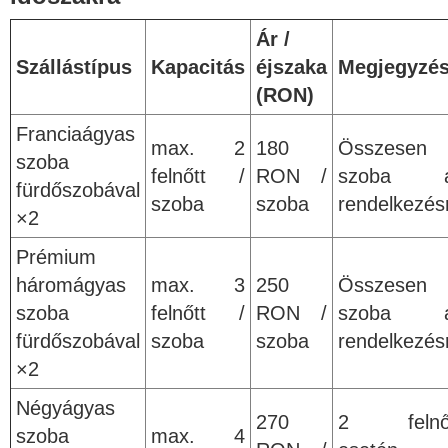
Ár /
Szállástípus
Kapacitás
éjszaka
Megjegyzé
(RON)
Franciaágyas
max. 2
180
Összesen
szoba
felnőtt /
RON /
szoba á
fürdőszobával
szoba
szoba
rendelkezés
×2
Prémium
háromágyas
max. 3
250
Összesen
szoba
felnőtt /
RON /
szoba á
fürdőszobával
szoba
szoba
rendelkezés
×2
Négyágyas
270
2 felnő
szoba
max. 4