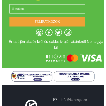
FELIRATKOZOK
Értesüljön akcióinkról és exkluzív ajánlatainkról! Ne hagyja
ki!
info@kerengo.ro