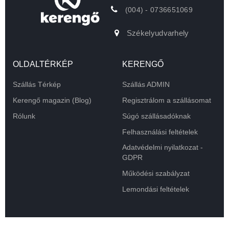
(004) - 0736651069
Székelyudvarhely
OLDALTÉRKÉP
KERENGŐ
Szállás Térkép
Szállás ADMIN
Kerengő magazin (Blog)
Regisztrálom a szállásomat
Rólunk
Súgó szállásadóknak
Felhasználási feltételek
Adatvédelmi nyilatkozat -
GDPR
Működési szabályzat
Lemondási feltételek