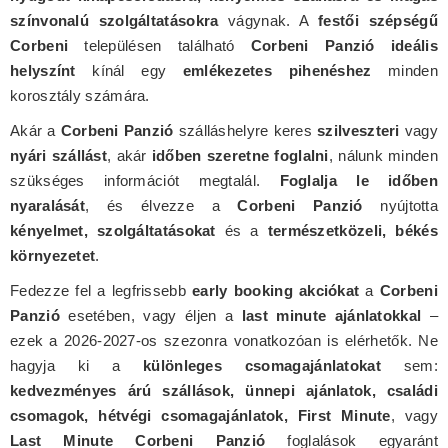
színvonalú szolgáltatásokra
vágynak. A
festői szépségű
Corbeni
településen található
Corbeni Panzió ideális
helyszínt
kínál egy
emlékezetes pihenéshez
minden
korosztály számára.
Akár a
Corbeni Panzió
szálláshelyre keres
szilveszteri
vagy
nyári szállást
, akár
időben szeretne foglalni
, nálunk minden
szükséges információt megtalál.
Foglalja le időben
nyaralását
, és élvezze a
Corbeni Panzió
nyújtotta
kényelmet, szolgáltatásokat
és a
természetközeli, békés
környezetet
.
Fedezze fel a legfrissebb
early booking akciókat
a
Corbeni
Panzió
esetében, vagy éljen a
last minute ajánlatokkal
–
ezek a 2026-2027-os szezonra vonatkozóan is elérhetők. Ne
hagyja ki a
különleges csomagajánlatokat
sem:
kedvezményes árú szállások, ünnepi ajánlatok, családi
csomagok, hétvégi csomagajánlatok, First Minute
, vagy
Last Minute Corbeni Panzió
foglalások egyaránt