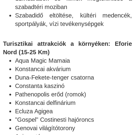
szabadtéri moziban
Szabadidő eltöltése, kültéri medencék,
sportpályák, vízi tevékenysépgek
Turisztikai attrakciók a környéken: Eforie
Nord (15-25 Km)
Aqua Magic Mamaia
Konstancai akvárium
Duna-Fekete-tenger csatorna
Constanta kaszinó
Pathenopolis erőd (romok)
Konstancai delfinárium
Ecluza Agigea
"Gospel" Costinesti hajóroncs
Genovai világítótorony