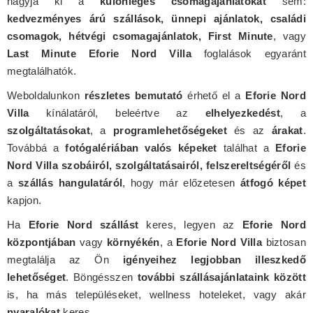
hagyja ki a
különleges csomagajánlatokat
sem:
kedvezményes árú szállások, ünnepi ajánlatok, családi
csomagok, hétvégi csomagajánlatok, First Minute
, vagy
Last Minute Eforie Nord Villa
foglalások egyaránt
megtalálhatók.
Weboldalunkon
részletes bemutató
érhető el a
Eforie Nord
Villa
kínálatáról, beleértve az
elhelyezkedést
, a
szolgáltatásokat
, a
programlehetőségeket
és az
árakat
.
Továbbá a
fotógalériában valós képeket
találhat a
Eforie
Nord Villa szobáiról, szolgáltatásairól, felszereltségéről
és
a
szállás hangulatáról
, hogy már előzetesen
átfogó képet
kapjon.
Ha
Eforie Nord szállást
keres, legyen az
Eforie Nord
központjában
vagy
környékén
, a
Eforie Nord Villa
biztosan
megtalálja az Ön
igényeihez legjobban illeszkedő
lehetőséget
. Böngésszen
további szállásajánlataink között
is, ha más településeket, wellness hoteleket, vagy akár
nyaralókat
keres.