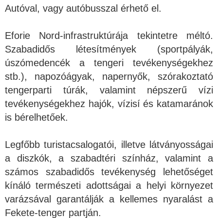
Autóval, vagy autóbusszal érhető el.
Eforie Nord-infrastruktúrája tekintetre méltó.
Szabadidős létesítmények (sportpályák,
úszómedencék a tengeri tevékenységekhez
stb.), napozóágyak, napernyők, szórakoztató
tengerparti túrák, valamint népszerű vízi
tevékenységekhez hajók, vízisí és katamaránok
is bérelhetőek.
Legfőbb turistacsalogatói, illetve látványosságai
a diszkók, a szabadtéri színház, valamint a
számos szabadidős tevékenység lehetőséget
kínáló természeti adottságai a helyi környezet
varázsával garantálják a kellemes nyaralást a
Fekete-tenger partján.