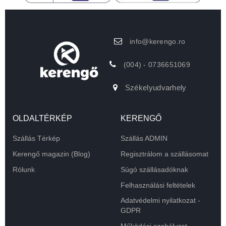
info@kerengo.ro
(004) - 0736651069
Székelyudvarhely
OLDALTÉRKÉP
KERENGŐ
Szállás Térkép
Szállás ADMIN
Kerengő magazin (Blog)
Regisztrálom a szállásomat
Rólunk
Súgó szállásadóknak
Felhasználási feltételek
Adatvédelmi nyilatkozat -
GDPR
Működési szabályzat