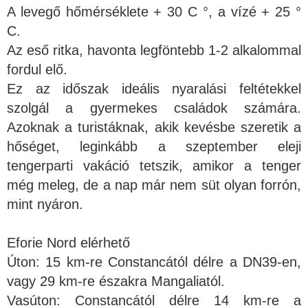
A levegő hőmérséklete + 30 C °, a vízé + 25 °
C.
Az eső ritka, havonta legföntebb 1-2 alkalommal
fordul elő.
Ez az időszak ideális nyaralási feltétekkel
szolgál a gyermekes családok számára.
Azoknak a turistáknak, akik kevésbe szeretik a
hőséget, leginkább a szeptember eleji
tengerparti vakáció tetszik, amikor a tenger
még meleg, de a nap már nem süt olyan forrón,
mint nyáron.
Eforie Nord elérhető
Úton: 15 km-re Constancától délre a DN39-en,
vagy 29 km-re északra Mangaliatól.
Vasúton: Constancától délre 14 km-re a