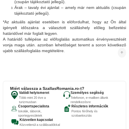
(csupán tájékoztató jellegű).
Árak – tavaly évi ajánlat – amely már nem aktuális (csupán
tájékoztató jellegű).
*Az aktuális ajánlat esetében is elöfordulhat, hogy az Ön által
igényelt időszakra a választott szálláshely előleg befizetési
határidővel már foglalt legyen.
A határidő tullépése az előfoglalás automatikus érvényvesztését
vonja maga után. azonban lehetőséget teremt a soron következő
ujabb szállásfoglalás megtételére.
Miért válassza a SzallasRomania.ro-t?
Valódi helyismeret
Személyes segítség
Több mint 20 éve a
Telefonon, e-mailben állunk
turizmusban
rendelkezésre
Csoportspecialista
Részletes információk
Iskolák, táborok,
Pontos férőhely és
sportegyesületek
szobaelosztás
Közvetlen kapcsolat
Közvetlenül a szállásadókkal