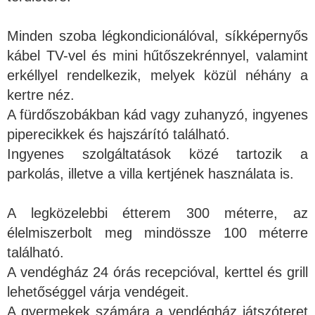
Minden szoba légkondicionálóval, síkképernyős
kábel TV-vel és mini hűtőszekrénnyel, valamint
erkéllyel rendelkezik, melyek közül néhány a
kertre néz.
A fürdőszobákban kád vagy zuhanyzó, ingyenes
piperecikkek és hajszárító található.
Ingyenes szolgáltatások közé tartozik a
parkolás, illetve a villa kertjének használata is.
A legközelebbi étterem 300 méterre, az
élelmiszerbolt meg mindössze 100 méterre
található.
A vendégház 24 órás recepcióval, kerttel és grill
lehetőséggel várja vendégeit.
A gyermekek számára a vendégház játszóteret