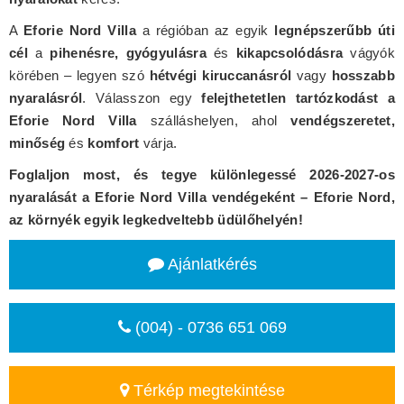
A
Eforie Nord Villa
a régióban az egyik
legnépszerűbb úti
cél
a
pihenésre, gyógyulásra
és
kikapcsolódásra
vágyók
körében – legyen szó
hétvégi kiruccanásról
vagy
hosszabb
nyaralásról
. Válasszon egy
felejthetetlen tartózkodást a
Eforie Nord Villa
szálláshelyen, ahol
vendégszeretet,
minőség
és
komfort
várja.
Foglaljon most, és tegye különlegessé 2026-2027-os
nyaralását a Eforie Nord Villa vendégeként – Eforie Nord,
az környék egyik legkedveltebb üdülőhelyén!
Ajánlatkérés
(004) - 0736 651 069
Térkép megtekintése