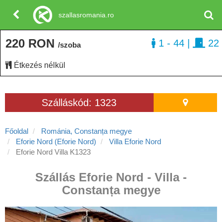
szallasromania.ro
220 RON
1 - 44
|
22
/szoba
Étkezés nélkül
Szálláskód: 1323
Főoldal
Románia, Constanța megye
Eforie Nord (Eforie Nord)
Villa Eforie Nord
Eforie Nord Villa K1323
Szállás Eforie Nord - Villa -
Constanța megye