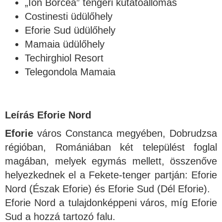
„Ion Borcea” tengeri kutatóállomás
Costinesti üdülőhely
Eforie Sud üdülőhely
Mamaia üdülőhely
Techirghiol Resort
Telegondola Mamaia
Leírás Eforie Nord
Eforie
város Constanca megyében, Dobrudzsa
régióban, Romániában két települést foglal
magában, melyek egymás mellett, összenőve
helyezkednek el a Fekete-tenger partján: Eforie
Nord (Észak Eforie) és Eforie Sud (Dél Eforie).
Eforie Nord a tulajdonképpeni város, míg Eforie
Sud a hozzá tartozó falu.