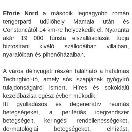
Eforie Nord
a második legnagyobb román
tengerparti üdülőhely Mamaia után és
Constancától 14 km-re helyezkedik el. Nyaranta
akár 19 000 turista elszállásolását tudja
biztosítani kiváló szállodáiban villaiban,
nyaralóiban és pihenőházaiban.
A város délnyugati részén található a hatalmas
Techirghiol-tó, amely sós iszapjának gyógyító
tulajdonságairól ismert. Híres és sokoldalú
kezelőbázisa egész évben működik.
Itt gyulladásos és degeneratív reumás
betegségeket, a perifériás idegrendszer
betegségeit, keringési rendellenességeket,
dermatológiai betegségeket, elhízást,