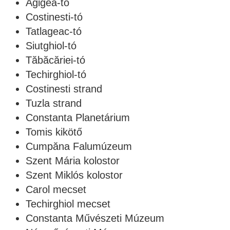
Agigea-tó
Costinesti-tó
Tatlageac-tó
Siutghiol-tó
Tăbăcăriei-tó
Techirghiol-tó
Costinesti strand
Tuzla strand
Constanta Planetárium
Tomis kikötő
Cumpăna Falumúzeum
Szent Mária kolostor
Szent Miklós kolostor
Carol mecset
Techirghiol mecset
Constanta Művészeti Múzeum