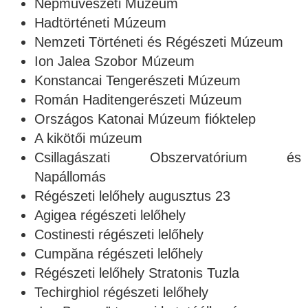
Népművészeti Múzeum
Hadtörténeti Múzeum
Nemzeti Történeti és Régészeti Múzeum
Ion Jalea Szobor Múzeum
Konstancai Tengerészeti Múzeum
Román Haditengerészeti Múzeum
Országos Katonai Múzeum fióktelep
A kikötői múzeum
Csillagászati Obszervatórium és
Napállomás
Régészeti lelőhely augusztus 23
Agigea régészeti lelőhely
Costinesti régészeti lelőhely
Cumpăna régészeti lelőhely
Régészeti lelőhely Stratonis Tuzla
Techirghiol régészeti lelőhely