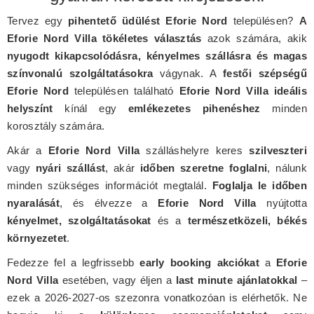
Tervez egy
pihentető üdülést Eforie Nord
településen?
A
Eforie Nord Villa tökéletes választás
azok számára, akik
nyugodt kikapcsolódásra, kényelmes szállásra és magas
színvonalú szolgáltatásokra
vágynak. A
festői szépségű
Eforie Nord
településen található
Eforie Nord Villa ideális
helyszínt
kínál egy
emlékezetes pihenéshez
minden
korosztály számára.
Akár a
Eforie Nord Villa
szálláshelyre keres
szilveszteri
vagy
nyári szállást
, akár
időben szeretne foglalni
, nálunk
minden szükséges információt megtalál.
Foglalja le időben
nyaralását
, és élvezze a
Eforie Nord Villa
nyújtotta
kényelmet, szolgáltatásokat
és a
természetközeli, békés
környezetet
.
Fedezze fel a legfrissebb
early booking akciókat
a
Eforie
Nord Villa
esetében, vagy éljen a
last minute ajánlatokkal
–
ezek a 2026-2027-os szezonra vonatkozóan is elérhetők. Ne