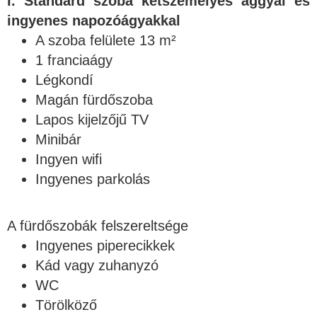
I. Standard szoba kétszemélyes ággyal és
ingyenes napozóágyakkal
A szoba felülete 13 m²
1 franciaágy
Légkondí
Magán fürdőszoba
Lapos kijelzőjű TV
Minibár
Ingyen wifi
Ingyenes parkolás
A fürdőszobák felszereltsége
Ingyenes piperecikkek
Kád vagy zuhanyzó
WC
Törölköző