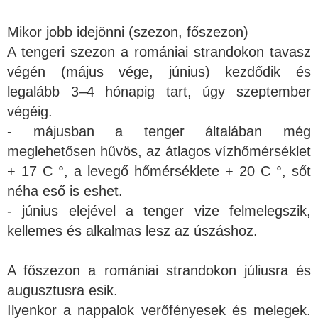
Mikor jobb idejönni (szezon, főszezon)
A tengeri szezon a romániai strandokon tavasz
végén (május vége, június) kezdődik és
legalább 3–4 hónapig tart, úgy szeptember
végéig.
- májusban a tenger általában még
meglehetősen hűvös, az átlagos vízhőmérséklet
+ 17 C °, a levegő hőmérséklete + 20 C °, sőt
néha eső is eshet.
- június elejével a tenger vize felmelegszik,
kellemes és alkalmas lesz az úszáshoz.
A főszezon a romániai strandokon júliusra és
augusztusra esik.
Ilyenkor a nappalok verőfényesek és melegek.