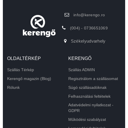
info@kerengo.ro
(004) - 0736651069
Székelyudvarhely
OLDALTÉRKÉP
KERENGŐ
Szállás Térkép
Szállás ADMIN
Kerengő magazin (Blog)
Regisztrálom a szállásomat
Rólunk
Súgó szállásadóknak
Felhasználási feltételek
Adatvédelmi nyilatkozat -
GDPR
Működési szabályzat