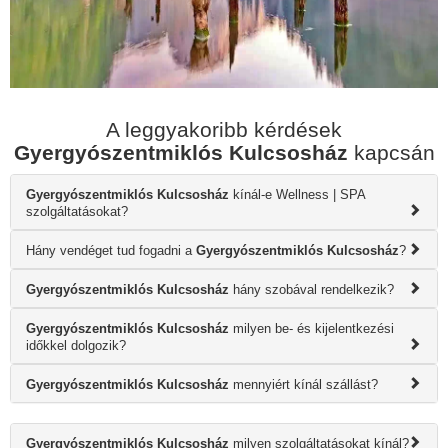
A leggyakoribb kérdések
Gyergyószentmiklós Kulcsosház
kapcsán
Gyergyószentmiklós Kulcsosház
kínál-e Wellness | SPA
szolgáltatásokat?
Hány vendéget tud fogadni a
Gyergyószentmiklós Kulcsosház
?
Gyergyószentmiklós Kulcsosház
hány szobával rendelkezik?
Gyergyószentmiklós Kulcsosház
milyen be- és kijelentkezési
időkkel dolgozik?
Gyergyószentmiklós Kulcsosház
mennyiért kínál szállást?
Gyergyószentmiklós Kulcsosház
milyen szolgáltatásokat kínál?