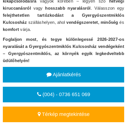
kikapcsolódásra
vágyók körében – legyen szó
hétvégi
kiruccanásról
vagy
hosszabb nyaralásról
. Válasszon egy
felejthetetlen tartózkodást a Gyergyószentmiklós
Kulcsosház
szálláshelyen, ahol
vendégszeretet, minőség
és
komfort
várja.
Foglaljon most, és tegye különlegessé 2026-2027-os
nyaralását a Gyergyószentmiklós Kulcsosház vendégeként
– Gyergyószentmiklós, az környék egyik legkedveltebb
üdülőhelyén!
Ajánlatkérés
(004) - 0736 651 069
Térkép megtekintése