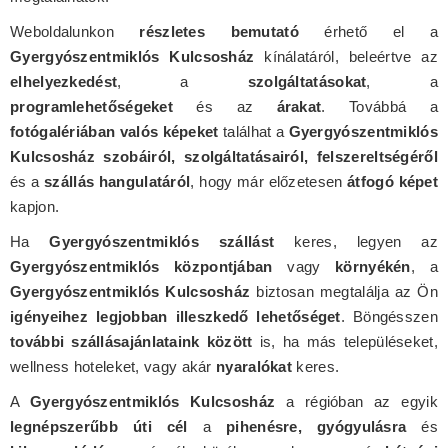
Weboldalunkon
részletes bemutató
érhető el a
Gyergyószentmiklós Kulcsosház
kínálatáról, beleértve az
elhelyezkedést
, a
szolgáltatásokat
, a
programlehetőségeket
és az
árakat
. Továbbá a
fotógalériában valós képeket
találhat a
Gyergyószentmiklós
Kulcsosház szobáiról, szolgáltatásairól, felszereltségéről
és a
szállás hangulatáról
, hogy már előzetesen
átfogó képet
kapjon.
Ha
Gyergyószentmiklós szállást
keres, legyen az
Gyergyószentmiklós központjában
vagy
környékén
, a
Gyergyószentmiklós Kulcsosház
biztosan megtalálja az Ön
igényeihez legjobban illeszkedő lehetőséget
. Böngésszen
további szállásajánlataink között
is, ha más településeket,
wellness hoteleket, vagy akár
nyaralókat
keres.
A
Gyergyószentmiklós Kulcsosház
a régióban az egyik
legnépszerűbb úti cél
a
pihenésre, gyógyulásra
és