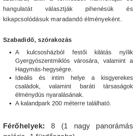
hangulatát választják pihenésük és
kikapcsolódásuk maradandó élményeként.
Szabadidő, szórakozás
A kulcsosházból festői kilátás nyílik
Gyergyószentmiklós városára, valamint a
Hagymás-hegységre.
Ideális és intim helye a kisgyerekes
családok, valamint baráti társaságok
élménydús nyaralásának.
A kalandpark 200 méterre található.
Férőhelyek:
8 (1 nagy panorámás