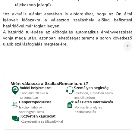
tájékoztató jellegű).
*Az aktuális ajánlat esetében is elöfordulhat, hogy az Ön által
igényelt időszakra a választott szálláshely előleg befizetési
határidővel már foglalt legyen.
A határidő tullépése az előfoglalás automatikus érvényvesztését
vonja maga után. azonban lehetőséget teremt a soron következő
ujabb szállásfoglalás megtételére.
Miért válassza a SzallasRomania.ro-t?
Valódi helyismeret
Személyes segítség
Több mint 20 éve a
Telefonon, e-mailben állunk
turizmusban
rendelkezésre
Csoportspecialista
Részletes információk
Iskolák, táborok,
Pontos férőhely és
sportegyesületek
szobaelosztás
Közvetlen kapcsolat
Közvetlenül a szállásadókkal