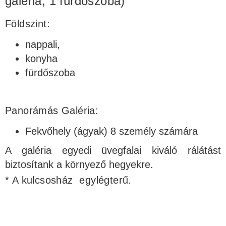
galéria, 1 fürdőszoba)
Földszint:
nappali,
konyha
fürdőszoba
Panorámás Galéria:
Fekvőhely (ágyak) 8 személy számára
A galéria egyedi üvegfalai kiváló rálátást
biztosítank a környező hegyekre.
* A kulcsosház egylégterű.