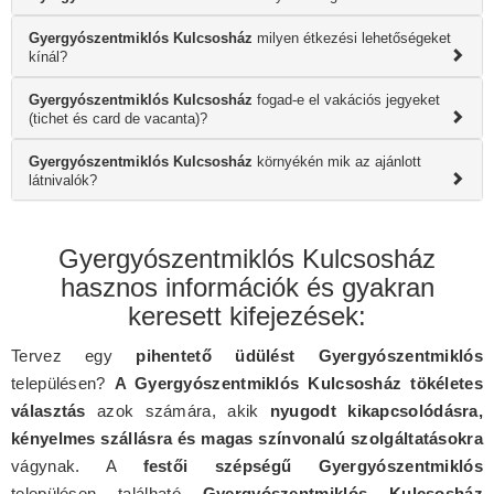
Gyergyószentmiklós Kulcsosház
milyen étkezési lehetőségeket
kínál?
Gyergyószentmiklós Kulcsosház
fogad-e el vakációs jegyeket
(tichet és card de vacanta)?
Gyergyószentmiklós Kulcsosház
környékén mik az ajánlott
látnivalók?
Gyergyószentmiklós Kulcsosház
hasznos információk és gyakran
keresett kifejezések:
Tervez egy
pihentető üdülést Gyergyószentmiklós
településen?
A Gyergyószentmiklós Kulcsosház tökéletes
választás
azok számára, akik
nyugodt kikapcsolódásra,
kényelmes szállásra és magas színvonalú szolgáltatásokra
vágynak. A
festői szépségű Gyergyószentmiklós
településen található
Gyergyószentmiklós Kulcsosház