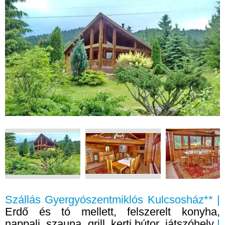
Szállás Gyergyószentmiklós Kulcsosház** |
Erdő és tó mellett, felszerelt konyha,
nappali, szauna, grill, kerti bútor, játszóhely
|