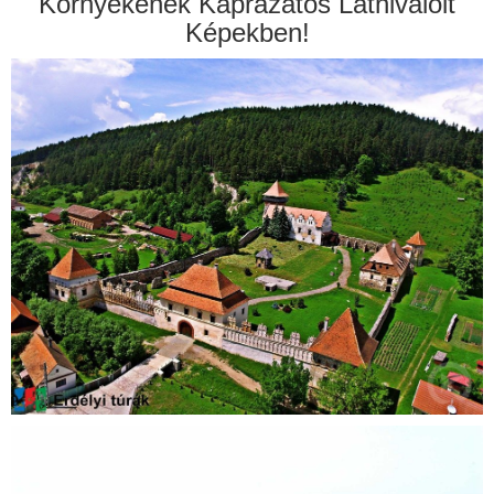
Környékének Káprázatos Látnivalóit
Képekben!