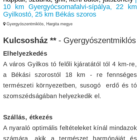
10 km Gyergyócsomafalvi-sípálya, 22 km
Gyilkostó, 25 km Békás szoros
Gyergyószentmiklós, Hargita megye
Kulcsosház **
- Gyergyószentmiklós
Elhelyezkedés
A város Gyilkos tó felőli kjáratától tól 4 km-re,
a Békási szorostól 18 km - re fennséges
természeti környezetben, susogó erdő és tó
szomszédságában helyezkedik el.
Szállás, étkezés
A nyaraló optimális feltételeket kínál mindazok
számára, akik a természet harmónáját és