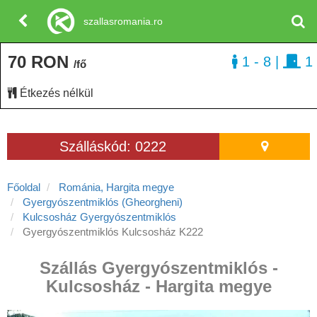
szallasromania.ro
70 RON
1 - 8
|
1
/fő
Étkezés nélkül
Szálláskód: 0222
Főoldal
Románia, Hargita megye
Gyergyószentmiklós (Gheorgheni)
Kulcsosház Gyergyószentmiklós
Gyergyószentmiklós Kulcsosház K222
Szállás Gyergyószentmiklós -
Kulcsosház - Hargita megye