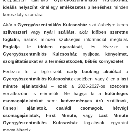
ideális helyszínt
kínál egy
emlékezetes pihenéshez
minden
korosztály számára.
Akár a
Gyergyószentmiklós Kulcsosház
szálláshelyre keres
szilveszteri
vagy
nyári szállást
, akár
időben szeretne
foglalni
, nálunk minden szükséges információt megtalál.
Foglalja le időben nyaralását
, és élvezze a
Gyergyószentmiklós Kulcsosház
nyújtotta
kényelmet,
szolgáltatásokat
és a
természetközeli, békés környezetet
.
Fedezze fel a legfrissebb
early booking akciókat
a
Gyergyószentmiklós Kulcsosház
esetében, vagy éljen a
last
minute ajánlatokkal
– ezek a 2026-2027-os szezonra
vonatkozóan is elérhetők. Ne hagyja ki a
különleges
csomagajánlatokat
sem:
kedvezményes árú szállások,
ünnepi ajánlatok, családi csomagok, hétvégi
csomagajánlatok, First Minute
, vagy
Last Minute
Gyergyószentmiklós Kulcsosház
foglalások egyaránt
megtalálhatók.