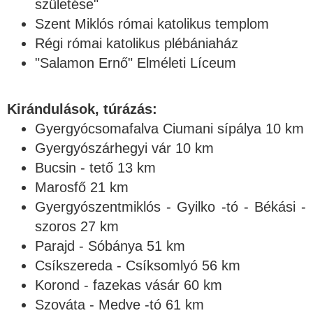
születése"
Szent Miklós római katolikus templom
Régi római katolikus plébániaház
"Salamon Ernő" Elméleti Líceum
Kirándulások, túrázás:
Gyergyócsomafalva Ciumani sípálya 10 km
Gyergyószárhegyi vár 10 km
Bucsin - tető 13 km
Marosfő 21 km
Gyergyószentmiklós - Gyilko -tó - Békási -
szoros 27 km
Parajd - Sóbánya 51 km
Csíkszereda - Csíksomlyó 56 km
Korond - fazekas vásár 60 km
Szováta - Medve -tó 61 km