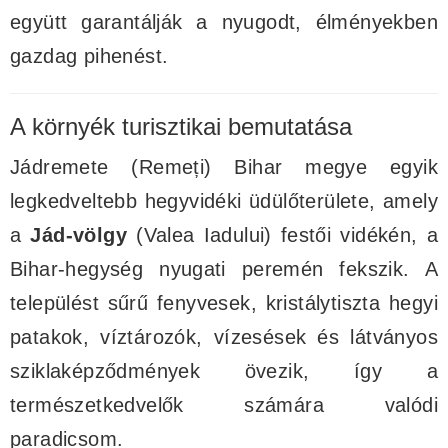
együtt garantálják a nyugodt, élményekben
gazdag pihenést.
A környék turisztikai bemutatása
Jádremete (Remeți) Bihar megye egyik
legkedveltebb hegyvidéki üdülőterülete, amely
a
Jád-völgy
(Valea Iadului) festői vidékén, a
Bihar-hegység nyugati peremén fekszik. A
települést sűrű fenyvesek, kristálytiszta hegyi
patakok, víztározók, vízesések és látványos
sziklaképződmények övezik, így a
természetkedvelők számára valódi
paradicsom.