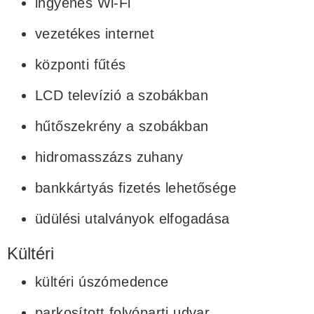
ingyenes Wi-Fi
vezetékes internet
központi fűtés
LCD televízió a szobákban
hűtőszekrény a szobákban
hidromasszázs zuhany
bankkártyás fizetés lehetősége
üdülési utalványok elfogadása
Kültéri
kültéri úszómedence
parkosított folyóparti udvar