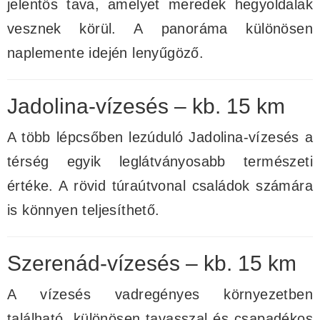
jelentős tava, amelyet meredek hegyoldalak
vesznek körül. A panoráma különösen
naplemente idején lenyűgöző.
Jadolina-vízesés – kb. 15 km
A több lépcsőben lezúduló Jadolina-vízesés a
térség egyik leglátványosabb természeti
értéke. A rövid túraútvonal családok számára
is könnyen teljesíthető.
Szerenád-vízesés – kb. 15 km
A vízesés vadregényes környezetben
található, különösen tavasszal és csapadékos