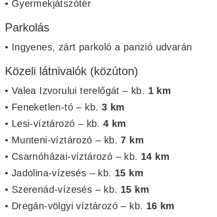
• Gyermekjátszótér
Parkolás
• Ingyenes, zárt parkoló a panzió udvarán
Közeli látnivalók (közúton)
• Valea Izvorului terelőgát – kb.
1 km
• Feneketlen-tó – kb.
3 km
• Lesi-víztározó – kb.
4 km
• Munteni-víztározó – kb.
7 km
• Csarnóházai-víztározó – kb.
14 km
• Jadolina-vízesés – kb.
15 km
• Szerenád-vízesés – kb.
15 km
• Dregán-völgyi víztározó – kb.
16 km