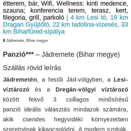
étterem, bár, Wifi, Wellness: kinti medence,
szauna; konferencia terem, terasz, kert,
filegoria, grill, parkoló
| 4 km Lesi tó, 19 km
Dragan Gyűjtőtó, 22 km Iadolina-vízesés, 33
km Biharfüred-sípálya
Jádremete, Bihar megye
Panzió***
– Jádremete (Bihar megye)
Szállás rövid leírás
Jádremetén
, a festői Jád-völgyben, a
Lesi-
víztározó
és a
Dregán-völgyi víztározó
között fekvő 3 csillagos minősítésű
panzió ideális választás mindazok számára,
akik csendes hegyvidéki környezetben
szeretnének kikapcsolódni. A modern szobák,