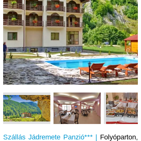
Szállás Jádremete Panzió*** |
Folyóparton,