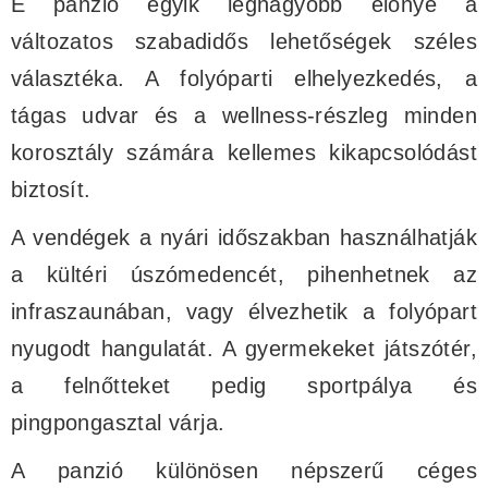
E panzió egyik legnagyobb előnye a
változatos szabadidős lehetőségek széles
választéka. A folyóparti elhelyezkedés, a
tágas udvar és a wellness-részleg minden
korosztály számára kellemes kikapcsolódást
biztosít.
A vendégek a nyári időszakban használhatják
a kültéri úszómedencét, pihenhetnek az
infraszaunában, vagy élvezhetik a folyópart
nyugodt hangulatát. A gyermekeket játszótér,
a felnőtteket pedig sportpálya és
pingpongasztal várja.
A panzió különösen népszerű céges