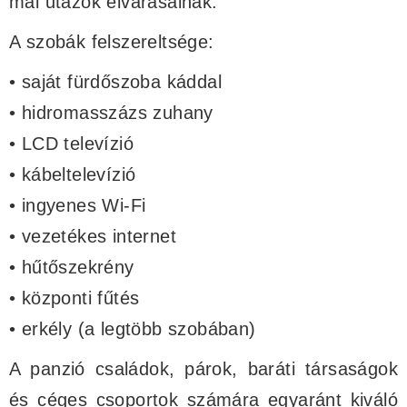
mai utazók elvárásainak.
A szobák felszereltsége:
• saját fürdőszoba káddal
• hidromasszázs zuhany
• LCD televízió
• kábeltelevízió
• ingyenes Wi-Fi
• vezetékes internet
• hűtőszekrény
• központi fűtés
• erkély (a legtöbb szobában)
A panzió családok, párok, baráti társaságok
és céges csoportok számára egyaránt kiváló