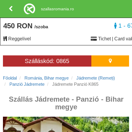
szallasromania.ro
450 RON
1 - 6
/szoba
Reggelivel
Tichet | Card va
Szálláskód: 0865
Főoldal
Románia, Bihar megye
Jádremete (Remeți)
Panzió Jádremete
Jádremete Panzió K865
Szállás Jádremete - Panzió - Bihar
megye