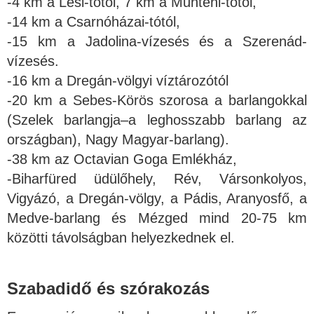
-4 km a Lesi-tótól, 7 km a Munteni-tótól,
-14 km a Csarnóházai-tótól,
-15 km a Jadolina-vízesés és a Szerenád-
vízesés.
-16 km a Dregán-völgyi víztározótól
-20 km a Sebes-Körös szorosa a barlangokkal
(Szelek barlangja–a leghosszabb barlang az
országban), Nagy Magyar-barlang).
-38 km az Octavian Goga Emlékház,
-Biharfüred üdülőhely, Rév, Vársonkolyos,
Vigyázó, a Dregán-völgy, a Pádis, Aranyosfő, a
Medve-barlang és Mézged mind 20-75 km
közötti távolságban helyezkednek el.
Szabadidő és szórakozás