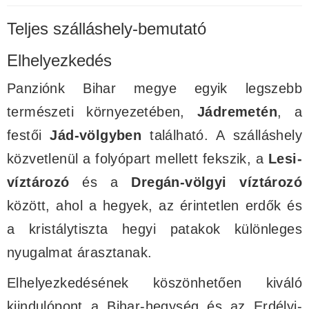
Teljes szálláshely-bemutató
Elhelyezkedés
Panziónk Bihar megye egyik legszebb
természeti környezetében,
Jádremetén
, a
festői
Jád-völgyben
található. A szálláshely
közvetlenül a folyópart mellett fekszik, a
Lesi-
víztározó
és a
Dregán-völgyi víztározó
között, ahol a hegyek, az érintetlen erdők és
a kristálytiszta hegyi patakok különleges
nyugalmat árasztanak.
Elhelyezkedésének köszönhetően kiváló
kiindulópont a Bihar-hegység és az Erdélyi-