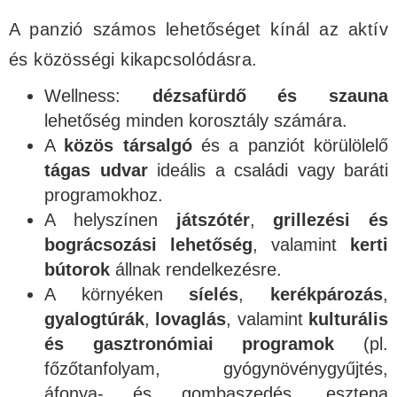
A panzió számos lehetőséget kínál az aktív
és közösségi kikapcsolódásra.
Wellness:
dézsafürdő és szauna
lehetőség minden korosztály számára.
A
közös társalgó
és a panziót körülölelő
tágas udvar
ideális a családi vagy baráti
programokhoz.
A helyszínen
játszótér
,
grillezési és
bográcsozási lehetőség
, valamint
kerti
bútorok
állnak rendelkezésre.
A környéken
síelés
,
kerékpározás
,
gyalogtúrák
,
lovaglás
, valamint
kulturális
és gasztronómiai programok
(pl.
főzőtanfolyam, gyógynövénygyűjtés,
áfonya- és gombaszedés, esztena