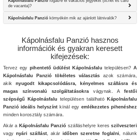
Kápolnásfalu Panzió
fogad-e el vakációs jegyeket (tichet és card
de vacanta)?
Kápolnásfalu Panzió
környékén mik az ajánlott látnivalók?
Kápolnásfalu Panzió hasznos
információk és gyakran keresett
kifejezések:
Tervez egy
pihentető üdülést Kápolnásfalu
településen?
A
Kápolnásfalu Panzió tökéletes választás
azok számára,
akik
nyugodt kikapcsolódásra, kényelmes szállásra és
magas színvonalú szolgáltatásokra
vágynak. A
festői
szépségű Kápolnásfalu
településen található
Kápolnásfalu
Panzió ideális helyszínt
kínál egy
emlékezetes pihenéshez
minden korosztály számára.
Akár a
Kápolnásfalu Panzió
szálláshelyre keres
szilveszteri
vagy
nyári szállást
, akár
időben szeretne foglalni
, nálunk