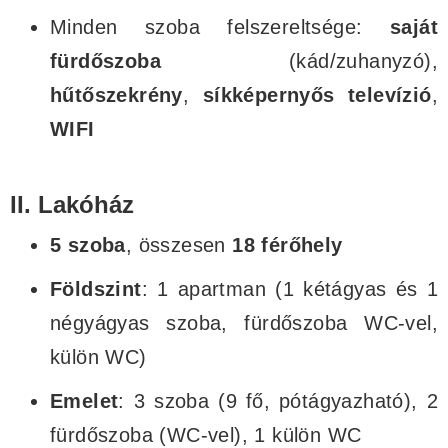
Minden szoba felszereltsége:
saját
fürdőszoba
(kád/zuhanyzó),
hűtőszekrény
,
síkképernyős televízió
,
WIFI
II. Lakóház
5 szoba
, összesen
18 férőhely
Földszint
: 1 apartman (1 kétágyas és 1
négyágyas szoba, fürdőszoba WC-vel,
külön WC)
Emelet
: 3 szoba (9 fő, pótágyazható), 2
fürdőszoba (WC-vel), 1 külön WC