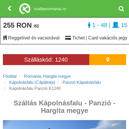
szallasromania.ro
255 RON
1 - 48
|
15
/fő
Reggelivel és vacsorával
Tichet | Card vakációs jegy
Szálláskód: 1240
Főoldal
Románia, Hargita megye
Kápolnásfalu (Căpâlnița)
Panzió Kápolnásfalu
Kápolnásfalu Panzió K1240
Szállás Kápolnásfalu - Panzió -
Hargita megye