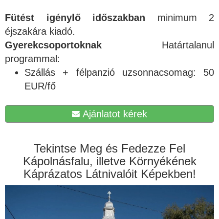
Fütést igénylő időszakban
minimum 2
éjszakára kiadó.
Gyerekcsoportoknak
Határtalanul
programmal:
Szállás + félpanzió uzsonnacsomag: 50
EUR/fő
Ajánlatot kérek
Tekintse Meg és Fedezze Fel
Kápolnásfalu, illetve Környékének
Káprázatos Látnivalóit Képekben!