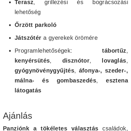
Terasz
, grillezési és bográcsozási
lehetőség
Őrzött parkoló
Játszótér
a gyerekek örömére
Programlehetőségek:
tábortűz
,
kenyérsütés
,
disznótor
,
lovaglás
,
gyógynövénygyűjtés
,
áfonya-, szeder-,
málna- és gombaszedés
,
esztena
látogatás
Ajánlás
Panziónk a
tökéletes választás
családok,