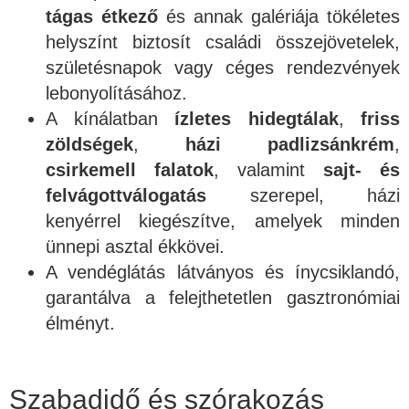
tágas étkező
és annak galériája tökéletes
helyszínt biztosít családi összejövetelek,
születésnapok vagy céges rendezvények
lebonyolításához.
A kínálatban
ízletes hidegtálak
,
friss
zöldségek
,
házi padlizsánkrém
,
csirkemell falatok
, valamint
sajt- és
felvágottválogatás
szerepel, házi
kenyérrel kiegészítve, amelyek minden
ünnepi asztal ékkövei.
A vendéglátás látványos és ínycsiklandó,
garantálva a felejthetetlen gasztronómiai
élményt.
Szabadidő és szórakozás