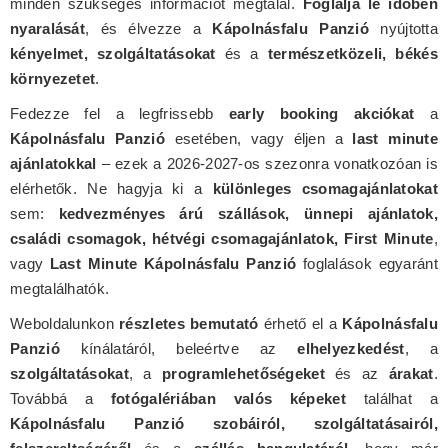
minden szükséges információt megtalál.
Foglalja le időben
nyaralását
, és élvezze a
Kápolnásfalu Panzió
nyújtotta
kényelmet, szolgáltatásokat
és a
természetközeli, békés
környezetet
.
Fedezze fel a legfrissebb
early booking akciókat
a
Kápolnásfalu Panzió
esetében, vagy éljen a
last minute
ajánlatokkal
– ezek a 2026-2027-os szezonra vonatkozóan is
elérhetők. Ne hagyja ki a
különleges csomagajánlatokat
sem:
kedvezményes árú szállások, ünnepi ajánlatok,
családi csomagok, hétvégi csomagajánlatok, First Minute
,
vagy
Last Minute Kápolnásfalu Panzió
foglalások egyaránt
megtalálhatók.
Weboldalunkon
részletes bemutató
érhető el a
Kápolnásfalu
Panzió
kínálatáról, beleértve az
elhelyezkedést
, a
szolgáltatásokat
, a
programlehetőségeket
és az
árakat
.
Továbbá a
fotógalériában valós képeket
találhat a
Kápolnásfalu Panzió szobáiról, szolgáltatásairól,