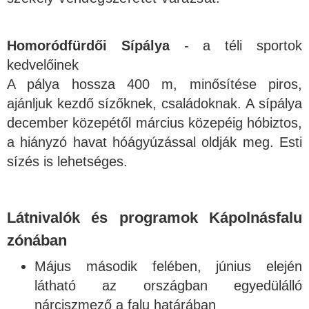
Homoródfürdői Sípálya
- a téli sportok
kedvelőinek
A pálya hossza 400 m, minősítése piros,
ajánljuk kezdő sízőknek, családoknak. A sípálya
december közepétől március közepéig hóbiztos,
a hiányzó havat hóágyúzással oldják meg. Esti
sízés is lehetséges.
Látnivalók és programok Kápolnásfalu
zónában
Május második felében, június elején
látható az országban egyedülálló
nárciszmező a falu határában