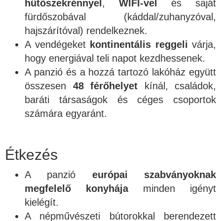
hűtőszekrénnyel
,
WIFI-vel
és saját
fürdőszobával (káddal/zuhanyzóval,
hajszárítóval) rendelkeznek.
A vendégeket
kontinentális reggeli
várja,
hogy energiával teli napot kezdhessenek.
A panzió és a hozzá tartozó lakóház együtt
összesen
48 férőhelyet
kínál, családok,
baráti társaságok és céges csoportok
számára egyaránt.
Étkezés
A panzió
európai szabványoknak
megfelelő konyhája
minden igényt
kielégít.
A népművészeti bútorokkal berendezett