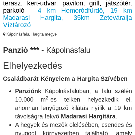
terasz, kert-udvar, pavilon, grill, játszótér,
parkoló
| 4 km Homoródfürdő, 19 km
Madarasi Hargita, 35km Zeteváralja
Víztározó
Kápolnásfalu, Hargita megye
Panzió *** -
Kápolnásfalu
Elhelyezkedés
Családbarát Kényelem a Hargita Szívében
Panziónk
Kápolnásfaluban, a falu szélén
2
10.000 m
-es telken helyezkedik el,
ahonnan lenyűgöző kilátás nyílik a 19 km
távolságra fekvő
Madarasi Hargitára
.
A hegyek és mezők ölelésében, csendes és
nyugodt környezetben található, amely