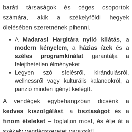
baráti társaságok és céges csoportok
számára, akik a székelyföldi hegyek
ölelésében szeretnének pihenni.
A
Madarasi Hargitára nyíló kilátás
, a
modern kényelem
, a
házias ízek
és a
széles programkínálat
garantálja a
felejthetetlen élményeket.
Legyen szó síelésről, kirándulásról,
wellnessről vagy kulturális kalandokról, a
panzió minden igényt kielégít.
A vendégek egybehangzóan dicsérik a
kedves kiszolgálást
, a
tisztaságot
és a
finom ételeket
– foglaljon most, és élje át a
székely vendégszeretet varázsát!