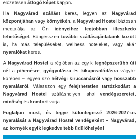
előzetesen
átfogó képet
kapjon.
Ha
Nagyvárad szállást
keres, legyen az
Nagyvárad
központjában
vagy
környékén
, a
Nagyvárad Hostel
biztosan
megtalálja az Ön
igényeihez legjobban illeszkedő
lehetőséget
. Böngésszen
további szállásajánlataink között
is, ha más településeket, wellness hoteleket, vagy akár
nyaralókat
keres.
A
Nagyvárad Hostel
a régióban az egyik
legnépszerűbb úti
cél
a
pihenésre, gyógyulásra
és
kikapcsolódásra
vágyók
körében – legyen szó
hétvégi kiruccanásról
vagy
hosszabb
nyaralásról
. Válasszon egy
felejthetetlen tartózkodást a
Nagyvárad Hostel
szálláshelyen, ahol
vendégszeretet,
minőség
és
komfort
várja.
Foglaljon most, és tegye különlegessé 2026-2027-os
nyaralását a Nagyvárad Hostel vendégeként – Nagyvárad,
az környék egyik legkedveltebb üdülőhelyén!