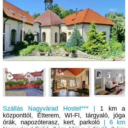
Szállás Nagyvárad Hostel*** |
1 km a
központtól, Étterem, WI-FI, tárgyaló, jóga
órák, napozóterasz, kert, parkoló
| 6 km