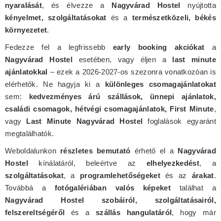
nyaralását
, és élvezze a
Nagyvárad Hostel
nyújtotta
kényelmet, szolgáltatásokat
és a
természetközeli, békés
környezetet
.
Fedezze fel a legfrissebb
early booking akciókat
a
Nagyvárad Hostel
esetében, vagy éljen a
last minute
ajánlatokkal
– ezek a 2026-2027-os szezonra vonatkozóan is
elérhetők. Ne hagyja ki a
különleges csomagajánlatokat
sem:
kedvezményes árú szállások, ünnepi ajánlatok,
családi csomagok, hétvégi csomagajánlatok, First Minute
,
vagy
Last Minute Nagyvárad Hostel
foglalások egyaránt
megtalálhatók.
Weboldalunkon
részletes bemutató
érhető el a
Nagyvárad
Hostel
kínálatáról, beleértve az
elhelyezkedést
, a
szolgáltatásokat
, a
programlehetőségeket
és az
árakat
.
Továbbá a
fotógalériában valós képeket
találhat a
Nagyvárad Hostel szobáiról, szolgáltatásairól,
felszereltségéről
és a
szállás hangulatáról
, hogy már