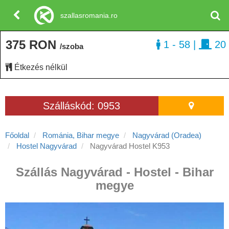
szallasromania.ro
375 RON
1 - 58
|
20
/szoba
Étkezés nélkül
Szálláskód: 0953
Főoldal
Románia, Bihar megye
Nagyvárad (Oradea)
Hostel Nagyvárad
Nagyvárad Hostel K953
Szállás Nagyvárad - Hostel - Bihar
megye