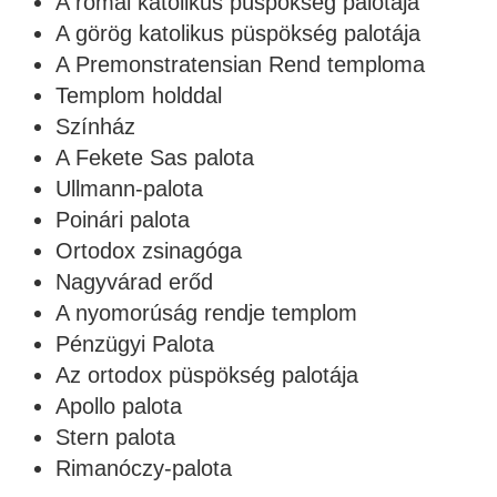
A római katolikus püspökség palotája
A görög katolikus püspökség palotája
A Premonstratensian Rend temploma
Templom holddal
Színház
A Fekete Sas palota
Ullmann-palota
Poinári palota
Ortodox zsinagóga
Nagyvárad erőd
A nyomorúság rendje templom
Pénzügyi Palota
Az ortodox püspökség palotája
Apollo palota
Stern palota
Rimanóczy-palota