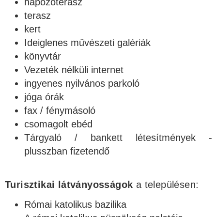
napozóterasz
terasz
kert
Ideiglenes művészeti galériák
könyvtár
Vezeték nélküli internet
ingyenes nyilvános parkoló
jóga órák
fax / fénymásoló
csomagolt ebéd
Tárgyaló / bankett létesítmények -
plusszban fizetendő
Turisztikai látványosságok
a településen:
Római katolikus bazilika