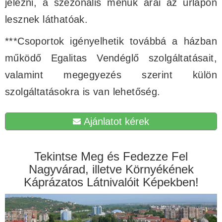
jelezni, a szezonális menük árai az űrlapon
lesznek láthatóak.
***Csoportok igényelhetik továbbá a házban
működő Egalitas Vendéglő szolgáltatásait,
valamint megegyezés szerint külön
szolgáltatásokra is van lehetőség.
Ajánlatot kérek
Tekintse Meg és Fedezze Fel
Nagyvárad, illetve Környékének
Káprázatos Látnivalóit Képekben!