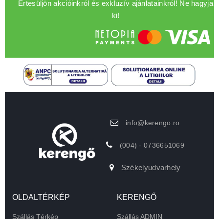
Értesüljön akcióinkról és exkluzív ajánlatainkról! Ne hagyja
ki!
info@kerengo.ro
(004) - 0736651069
Székelyudvarhely
OLDALTÉRKÉP
KERENGŐ
Szállás Térkép
Szállás ADMIN