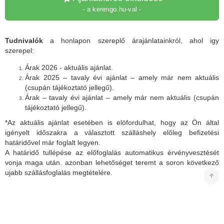
- a kerengo.hu-val -
Tudnivalók
a honlapon szereplő árajánlatainkról, ahol igy
szerepel:
Árak 2026 - aktuális ajánlat.
Árak 2025 – tavaly évi ajánlat – amely már nem aktuális
(csupán tájékoztató jellegű).
Árak – tavaly évi ajánlat – amely már nem aktuális (csupán
tájékoztató jellegű).
*Az aktuális ajánlat esetében is elöfordulhat, hogy az Ön által
igényelt időszakra a választott szálláshely előleg befizetési
határidővel már foglalt legyen.
A határidő tullépése az előfoglalás automatikus érvényvesztését
vonja maga után. azonban lehetőséget teremt a soron következő
ujabb szállásfoglalás megtételére.