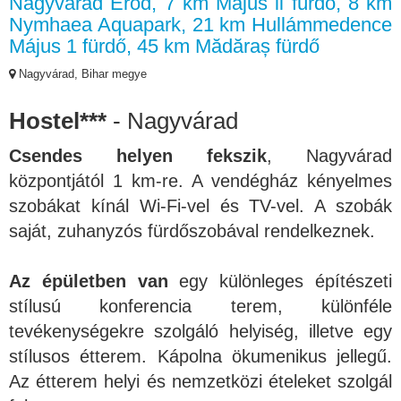
Nagyvárad Erőd, 7 km Május ii fürdő, 8 km
Nymhaea Aquapark, 21 km Hullámmedence
Május 1 fürdő, 45 km Mădăraș fürdő
Nagyvárad, Bihar megye
Hostel***
- Nagyvárad
Csendes helyen fekszik
, Nagyvárad
központjától 1 km-re. A vendégház kényelmes
szobákat kínál Wi-Fi-vel és TV-vel. A szobák
saját, zuhanyzós fürdőszobával rendelkeznek.
Az épületben van
egy különleges építészeti
stílusú konferencia terem, különféle
tevékenységekre szolgáló helyiség, illetve egy
stílusos étterem. Kápolna ökumenikus jellegű.
Az étterem helyi és nemzetközi ételeket szolgál