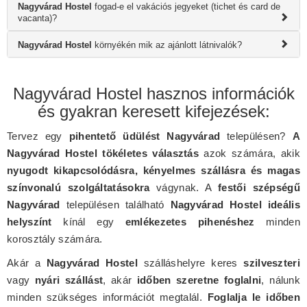
Nagyvárad Hostel
fogad-e el vakációs jegyeket (tichet és card de
vacanta)?
Nagyvárad Hostel
környékén mik az ajánlott látnivalók?
Nagyvárad Hostel hasznos információk
és gyakran keresett kifejezések:
Tervez egy
pihentető üdülést Nagyvárad
településen?
A
Nagyvárad Hostel tökéletes választás
azok számára, akik
nyugodt kikapcsolódásra, kényelmes szállásra és magas
színvonalú szolgáltatásokra
vágynak. A
festői szépségű
Nagyvárad
településen található
Nagyvárad Hostel ideális
helyszínt
kínál egy
emlékezetes pihenéshez
minden
korosztály számára.
Akár a
Nagyvárad Hostel
szálláshelyre keres
szilveszteri
vagy
nyári szállást
, akár
időben szeretne foglalni
, nálunk
minden szükséges információt megtalál.
Foglalja le időben