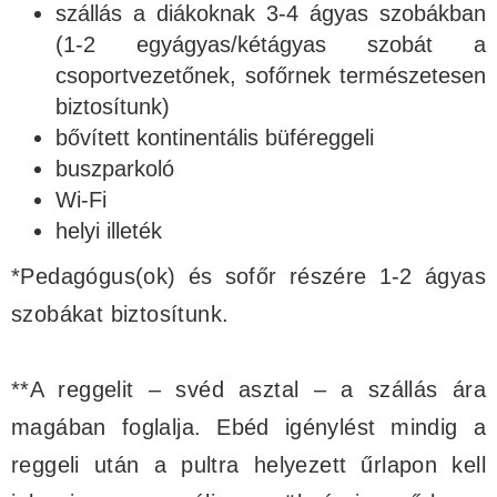
szállás a diákoknak 3-4 ágyas szobákban
(1-2 egyágyas/kétágyas szobát a
csoportvezetőnek, sofőrnek természetesen
biztosítunk)
bővített kontinentális büféreggeli
buszparkoló
Wi-Fi
helyi illeték
*Pedagógus(ok) és sofőr részére 1-2 ágyas
szobákat biztosítunk.
**A reggelit – svéd asztal – a szállás ára
magában foglalja. Ebéd igénylést mindig a
reggeli után a pultra helyezett űrlapon kell