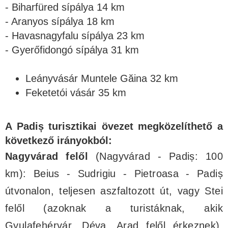
- Biharfüred sípálya 14 km
- Aranyos sípálya 18 km
- Havasnagyfalu sípálya 23 km
- Gyerőfidongó sípálya 31 km
Leányvásár Muntele Găina 32 km
Feketetói vásár 35 km
A Padiș turisztikai övezet megközelíthető a
következő irányokból:
Nagyvárad felől
(Nagyvárad - Padiș: 100
km): Beius - Sudrigiu - Pietroasa - Padiș
útvonalon, teljesen aszfaltozott út, vagy Stei
felől (azoknak a turistáknak, akik
Gyulafehérvár, Déva, Arad felől érkeznek),