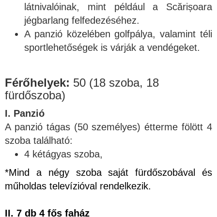
látnivalóinak, mint például a Scărișoara
jégbarlang felfedezéséhez.
A panzió közelében golfpálya, valamint téli
sportlehetőségek is várják a vendégeket.
Férőhelyek:
50 (18 szoba, 18
fürdőszoba)
I. Panzió
A panzió tágas (50 személyes) étterme fölött 4
szoba található:
4 kétágyas szoba,
*Mind a négy szoba saját fürdőszobával és
műholdas televízióval rendelkezik.
II. 7 db 4 fős faház