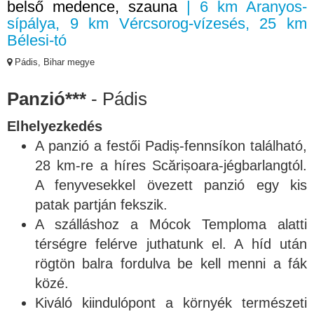
belső medence, szauna
| 6 km Aranyos-
sípálya, 9 km Vércsorog-vízesés, 25 km
Bélesi-tó
Pádis, Bihar megye
Panzió***
- Pádis
Elhelyezkedés
A panzió a festői Padiș-fennsíkon található,
28 km-re a híres Scărișoara-jégbarlangtól.
A fenyvesekkel övezett panzió egy kis
patak partján fekszik.
A szálláshoz a Mócok Temploma alatti
térségre felérve juthatunk el. A híd után
rögtön balra fordulva be kell menni a fák
közé.
Kiváló kiindulópont a környék természeti