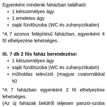
Egyenként mindenik faházban található:
1 kétszemélyes ágy
1 emeletes ágy
saját fürdőszoba (WC és zuhanyzókabin)
*A 7 azonos felépítésű faházban, egyenként 4
fő elhelyezése lehetséges.
III. 7 db 2 fős faház berendezése:
1 kétszemélyes ágy
saját fürdőszoba (WC és zuhanyzókabin)
műholdas televízió (magyar csatornákkal
is)
*A 7 faházban egyenként 2 fő elhelyezése
lehetséges.
(Az új faházak belülről teljesen panzió-szoba