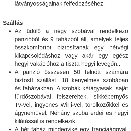
látványosságainak felfedezéséhez.
Szállás
Az üdülő a négy szobával rendelkező
panzióból és 9 faházból áll, amelyek teljes
összkomfortot biztosítanak egy hétvégi
kikapcsolódáshoz vagy akár egy egész
hegyi vakációhoz a tiszta hegyi levegőn..
A panzió összesen 50 felnőtt számára
biztosít szállást, 18 kényelmes szobában
és faházakban. A szobák kétágyasak, saját
fürdőszobával felszereltek, síkképernyős
Tv-vel, ingyenes WiFi-vel, törölközőkkel és
ágyneművel. Néhány szoba erdei és hegyi
kilátással is rendelkezik.
A hét faház mindegyike egy franciaággyal,