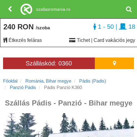
szallasromania.ro
240 RON
1 - 50
|
18
/szoba
Étkezés feláras
Tichet | Card vakációs jegy
Szálláskód: 0360
Főoldal
Románia, Bihar megye
Pádis (Padis)
Panzió Pádis
Pádis Panzió K360
Szállás Pádis - Panzió - Bihar megye