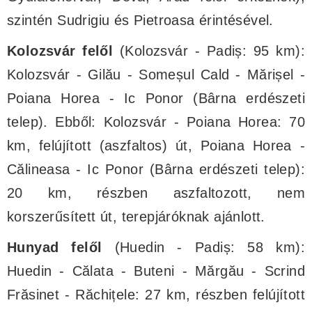
szintén Sudrigiu és Pietroasa érintésével.
Kolozsvár felől
(Kolozsvár - Padiș: 95 km):
Kolozsvár - Gilău - Someșul Cald - Mărișel -
Poiana Horea - Ic Ponor (Bârna erdészeti
telep). Ebből: Kolozsvár - Poiana Horea: 70
km, felújított (aszfaltos) út, Poiana Horea -
Călineasa - Ic Ponor (Bârna erdészeti telep):
20 km, részben aszfaltozott, nem
korszerűsített út, terepjáróknak ajánlott.
Hunyad felől
(Huedin - Padiș: 58 km):
Huedin - Călata - Buteni - Mărgău - Scrind
Frăsinet - Răchițele: 27 km, részben felújított