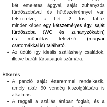
két emeletes ággyal, saját zuhanyzós
fürdőszobával és hűtőszekrénnyel van
felszerelve, a hét 2 fős faház
mindenikében
egy kétszemélyes ágy,
saját
fürdőszoba (WC és zuhanyzókabin)
és
műholdas televízió (magyar
csatornákkal is) található.
Az üdülő így ideális szálláshely családok,
illetve baráti társaságok számára.
Étkezés
A panzió saját étteremmel rendelkezik,
amely akár 50 vendég kiszolgálására is
alkalmas.
A reggeli a szállás árában foglalt, és a