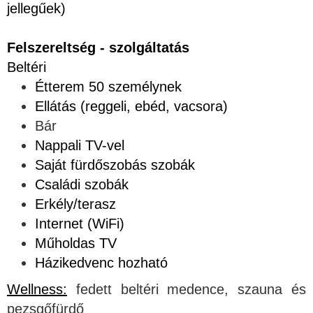
jellegűek)
Felszereltség - szolgáltatás
Beltéri
Étterem 50 személynek
Ellátás (reggeli, ebéd, vacsora)
Bár
Nappali TV-vel
Saját fürdőszobás szobák
Családi szobák
Erkély/terasz
Internet (WiFi)
Műholdas TV
Házikedvenc hozható
Wellness:
fedett beltéri medence, szauna és
pezsgőfürdő