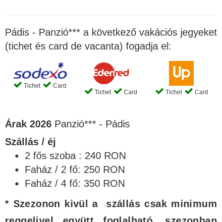
Pádis - Panzió*** a következő vakációs jegyeket
(tichet és card de vacanta) fogadja el:
Tichet
Card
Tichet
Card
Tichet
Card
Árak 2026
Panzió*** - Pádis
Szállás / éj
2 fős szoba : 240 RON
Faház / 2 fő: 250 RON
Faház / 4 fő: 350 RON
* Szezonon kivül a szállás csak minimum
reggelivel együtt foglalható, szezonban