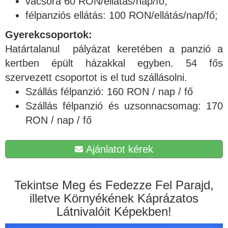
vacsora 60 RON/ellátás/nap/fő;
félpanziós ellátás: 100 RON/ellátás/nap/fő;
Gyerekcsoportok:
Határtalanul pályázat keretében a panzió a
kertben épült házakkal egyben. 54 fős
szervezett csoportot is el tud szállásolni.
Szállás félpanzió: 160 RON / nap / fő
Szállás félpanzió és uzsonnacsomag: 170
RON / nap / fő
Ajánlatot kérek
Tekintse Meg és Fedezze Fel Parajd,
illetve Környékének Káprázatos
Látnivalóit Képekben!