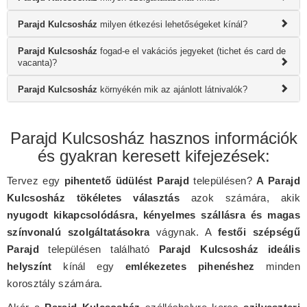
Parajd Kulcsosház
milyen étkezési lehetőségeket kínál?
Parajd Kulcsosház
fogad-e el vakációs jegyeket (tichet és card de
vacanta)?
Parajd Kulcsosház
környékén mik az ajánlott látnivalók?
Parajd Kulcsosház hasznos információk
és gyakran keresett kifejezések:
Tervez egy
pihentető üdülést Parajd
településen?
A Parajd
Kulcsosház tökéletes választás
azok számára, akik
nyugodt kikapcsolódásra, kényelmes szállásra és magas
színvonalú szolgáltatásokra
vágynak. A
festői szépségű
Parajd
településen található
Parajd Kulcsosház ideális
helyszínt
kínál egy
emlékezetes pihenéshez
minden
korosztály számára.