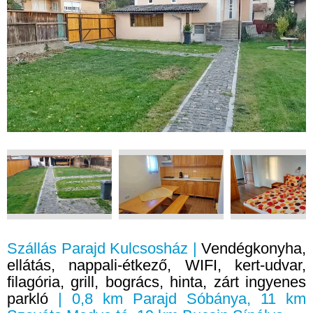
Szállás Parajd Kulcsosház |
Vendégkonyha,
ellátás, nappali-étkező, WIFI, kert-udvar,
filagória, grill, bogrács, hinta, zárt ingyenes
parkló
| 0,8 km Parajd Sóbánya, 11 km