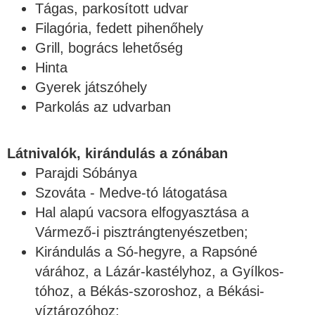
Tágas, parkosított udvar
Filagória, fedett pihenőhely
Grill, bogrács lehetőség
Hinta
Gyerek játszóhely
Parkolás az udvarban
Látnivalók, kirándulás a zónában
Parajdi Sóbánya
Szováta - Medve-tó látogatása
Hal alapú vacsora elfogyasztása a
Vármező-i pisztrángtenyészetben;
Kirándulás a Só-hegyre, a Rapsóné
várához, a Lázár-kastélyhoz, a Gyílkos-
tóhoz, a Békás-szoroshoz, a Békási-
víztározóhoz;