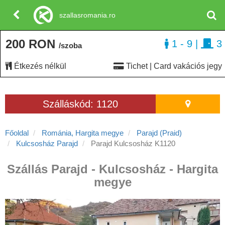
szallasromania.ro
200 RON
1 - 9
|
3
/szoba
Étkezés nélkül
Tichet | Card vakációs jegy
Szálláskód: 1120
Főoldal
Románia, Hargita megye
Parajd (Praid)
Kulcsosház Parajd
Parajd Kulcsosház K1120
Szállás Parajd - Kulcsosház - Hargita
megye