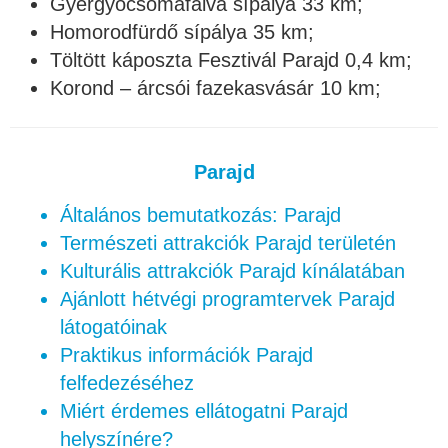
Gyergyócsomafalva sípálya 33 km;
Homorodfürdő sípálya 35 km;
Töltött káposzta Fesztivál Parajd 0,4 km;
Korond – árcsói fazekasvásár 10 km;
Parajd
Általános bemutatkozás: Parajd
Természeti attrakciók Parajd területén
Kulturális attrakciók Parajd kínálatában
Ajánlott hétvégi programtervek Parajd
látogatóinak
Praktikus információk Parajd
felfedezéséhez
Miért érdemes ellátogatni Parajd
helyszínére?