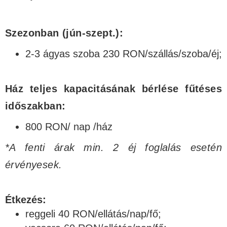
Szezonban (jún-szept.):
2-3 ágyas szoba 230 RON/szállás/szoba/éj;
Ház teljes kapacitásának bérlése fűtéses
időszakban:
800 RON/ nap /ház
*A fenti árak min. 2 éj foglalás esetén
érvényesek.
Étkezés:
reggeli 40 RON/ellátás/nap/fő;