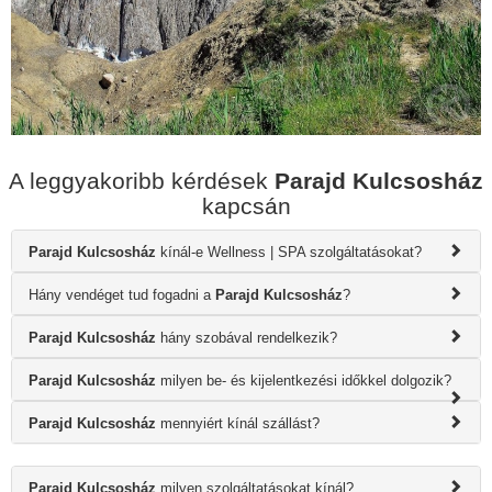
A leggyakoribb kérdések
Parajd Kulcsosház
kapcsán
Parajd Kulcsosház
kínál-e Wellness | SPA szolgáltatásokat?
Hány vendéget tud fogadni a
Parajd Kulcsosház
?
Parajd Kulcsosház
hány szobával rendelkezik?
Parajd Kulcsosház
milyen be- és kijelentkezési időkkel dolgozik?
Parajd Kulcsosház
mennyiért kínál szállást?
Parajd Kulcsosház
milyen szolgáltatásokat kínál?