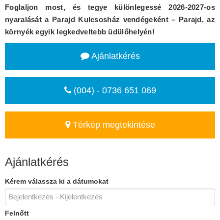
Foglaljon most, és tegye különlegessé 2026-2027-os
nyaralását a Parajd Kulcsosház vendégeként – Parajd, az
környék egyik legkedveltebb üdülőhelyén!
Ajánlatkérés
(004) - 0736 651 069
Térkép megtekintése
Ajánlatkérés
Kérem válassza ki a dátumokat
Felnőtt