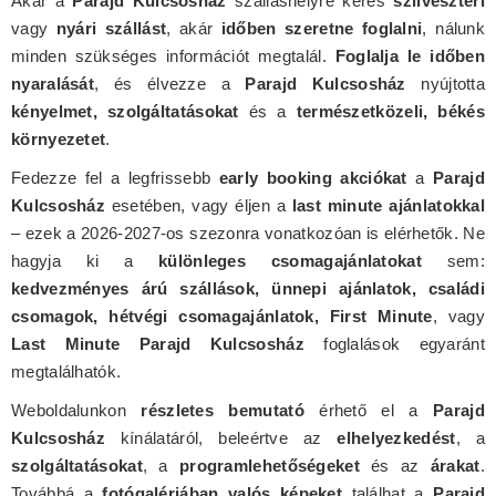
Akár a
Parajd Kulcsosház
szálláshelyre keres
szilveszteri
vagy
nyári szállást
, akár
időben szeretne foglalni
, nálunk
minden szükséges információt megtalál.
Foglalja le időben
nyaralását
, és élvezze a
Parajd Kulcsosház
nyújtotta
kényelmet, szolgáltatásokat
és a
természetközeli, békés
környezetet
.
Fedezze fel a legfrissebb
early booking akciókat
a
Parajd
Kulcsosház
esetében, vagy éljen a
last minute ajánlatokkal
– ezek a 2026-2027-os szezonra vonatkozóan is elérhetők. Ne
hagyja ki a
különleges csomagajánlatokat
sem:
kedvezményes árú szállások, ünnepi ajánlatok, családi
csomagok, hétvégi csomagajánlatok, First Minute
, vagy
Last Minute Parajd Kulcsosház
foglalások egyaránt
megtalálhatók.
Weboldalunkon
részletes bemutató
érhető el a
Parajd
Kulcsosház
kínálatáról, beleértve az
elhelyezkedést
, a
szolgáltatásokat
, a
programlehetőségeket
és az
árakat
.
Továbbá a
fotógalériában valós képeket
találhat a
Parajd