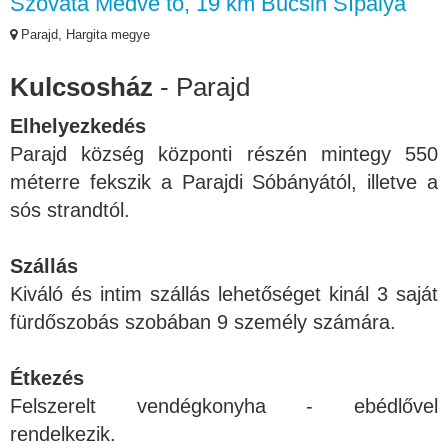
Szováta Medve tó, 19 km Bucsin Sípálya
Parajd, Hargita megye
Kulcsosház
- Parajd
Elhelyezkedés
Parajd község központi részén mintegy 550
méterre fekszik a Parajdi Sóbányától, illetve a
sós strandtól.
Szállás
Kiváló és intim szállás lehetőséget kinál 3 saját
fürdőszobás szobában 9 személy számára.
Étkezés
Felszerelt vendégkonyha - ebédlővel
rendelkezik.