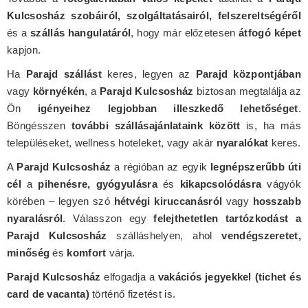
Kulcsosház szobáiról, szolgáltatásairól, felszereltségéről
és a
szállás hangulatáról
, hogy már előzetesen
átfogó képet
kapjon.
Ha
Parajd szállást
keres, legyen az
Parajd központjában
vagy
környékén
, a
Parajd Kulcsosház
biztosan megtalálja az
Ön
igényeihez legjobban illeszkedő lehetőséget
.
Böngésszen
további szállásajánlataink között
is, ha más
településeket, wellness hoteleket, vagy akár
nyaralókat
keres.
A
Parajd Kulcsosház
a régióban az egyik
legnépszerűbb úti
cél
a
pihenésre, gyógyulásra
és
kikapcsolódásra
vágyók
körében – legyen szó
hétvégi kiruccanásról
vagy
hosszabb
nyaralásról
. Válasszon egy
felejthetetlen tartózkodást a
Parajd Kulcsosház
szálláshelyen, ahol
vendégszeretet,
minőség
és
komfort
várja.
Parajd Kulcsosház
elfogadja a
vakációs jegyekkel (tichet és
card de vacanta)
történő fizetést is.