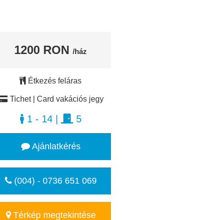
1200 RON
/ház
Étkezés feláras
Tichet | Card vakációs jegy
1 - 14
|
5
Ajánlatkérés
(004) - 0736 651 069
Térkép megtekintése