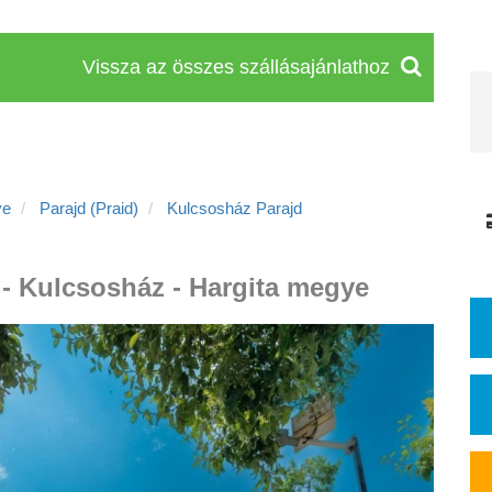
Vissza az összes szállásajánlathoz
ye
Parajd (Praid)
Kulcsosház Parajd
 - Kulcsosház - Hargita megye