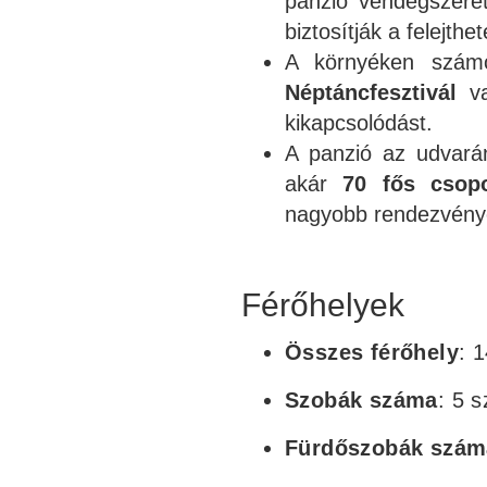
panzió vendégszeret
biztosítják a felejthe
A környéken számo
Néptáncfesztivál
va
kikapcsolódást.
A panzió az udvarán
akár
70 fős csopo
nagyobb rendezvénye
Férőhelyek
Összes férőhely
: 1
Szobák száma
: 5 
Fürdőszobák szám