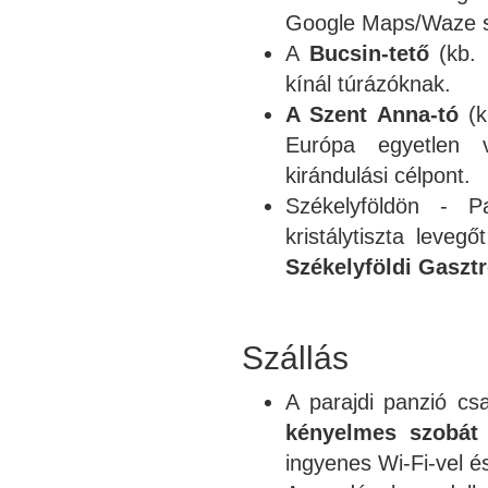
Google Maps/Waze sz
A
Bucsin-tető
(kb. 
kínál túrázóknak.
A Szent Anna-tó
(k
Európa egyetlen v
kirándulási célpont.
Székelyföldön - P
kristálytiszta leveg
Székelyföldi Gaszt
Szállás
A parajdi panzió csa
kényelmes szobát
ingyenes Wi-Fi-vel é