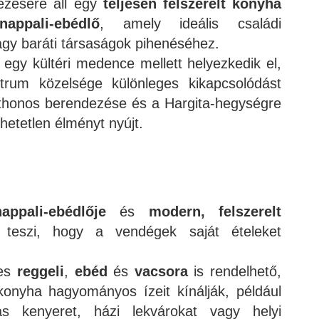
ezésére áll egy
teljesen felszerelt konyha
appali-ebédlő
, amely ideális családi
agy baráti társaságok pihenéséhez.
 egy kültéri medence mellett helyezkedik el,
trum közelsége különleges kikapcsolódást
otthonos berendezése és a Hargita-hegységre
hetetlen élményt nyújt.
nappali-ebédlője
és
modern, felszerelt
teszi, hogy a vendégek saját ételeket
ges
reggeli
,
ebéd
és
vacsora
is rendelhető,
onyha hagyományos ízeit kínálják, például
kás kenyeret, házi lekvárokat vagy helyi