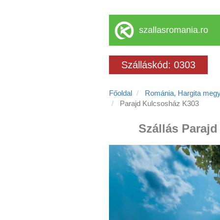
szallasromania.ro
Szálláskód: 0303
Főoldal
Románia, Hargita meg
Parajd Kulcsosház K303
Szállás Parajd