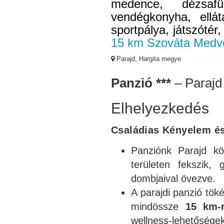
medence, dézsafü
vendégkonyha, ellátá
sportpálya, játszótér,
15 km Szováta Medv
Parajd, Hargita megye
Panzió ***
– Paraj
Elhelyezkedés
Családias Kényelem és
Panziónk Parajd kö
területen fekszik,
dombjaival övezve.
A parajdi panzió tök
mindössze
15 km-
wellness-lehetőségek