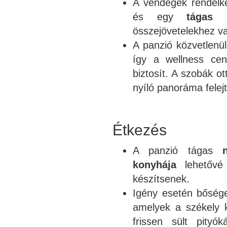
A vendégek rendelk
és egy
tágas n
összejövetelekhez v
A panzió közvetlenül
így a wellness cen
biztosít. A szobák 
nyíló panoráma felejt
Étkezés
A panzió tágas
konyhája
lehetővé 
készítsenek.
Igény esetén bősé
amelyek a székely k
frissen sült pityó