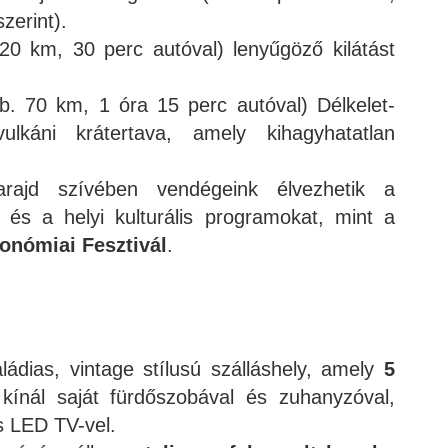
erint).
20 km, 30 perc autóval) lenyűgöző kilátást
b. 70 km, 1 óra 15 perc autóval) Délkelet-
ulkáni krátertava, amely kihagyhatatlan
arajd szívében vendégeink élvezhetik a
őt és a helyi kulturális programokat, mint a
ronómiai Fesztivál
.
ládias, vintage stílusú szálláshely, amely
5
kínál saját fürdőszobával és zuhanyzóval,
s LED TV-vel.