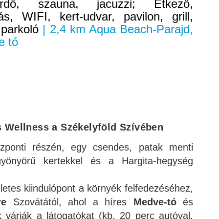
rdő, szauna, jacuzzi; Étkező,
s, WIFI, kert-udvar, pavilon, grill,
 parkoló
| 2,4 km Aqua Beach-Parajd,
e tó
d
 Wellness a Székelyföld Szívében
zponti részén, egy csendes, patak menti
 gyönyörű kertekkel és a Hargita-hegység
életes kiindulópont a környék felfedezéséhez,
re
Szovátától, ahol a híres
Medve-tó
és
 várják a látogatókat (kb. 20 perc autóval,