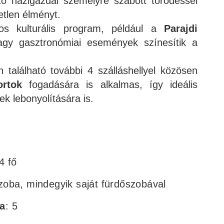
ő házigazdái személyre szabott törődéssel
tetlen élményt.
s kulturális program, például a
Parajdi
gy gasztronómiai események színesítik a
 található további 4 szálláshellyel közösen
rtok
fogadására is alkalmas, így ideális
k lebonyolítására is.
4 fő
szoba, mindegyik saját fürdőszobával
a
: 5