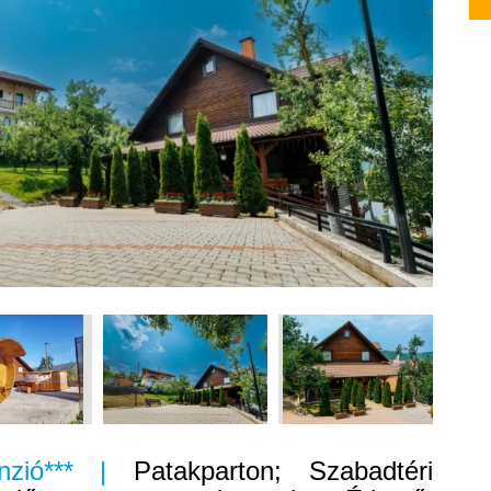
anzió*** |
Patakparton; Szabadtéri