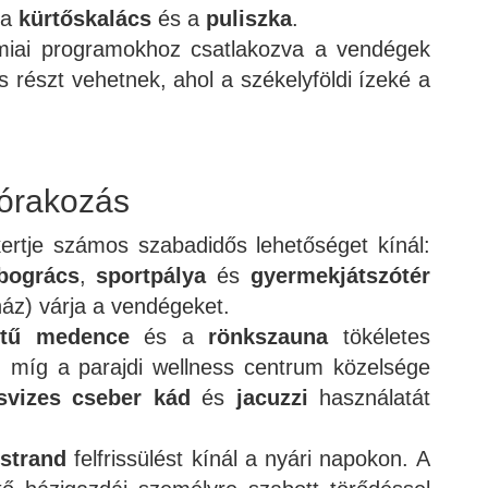
 a
kürtőskalács
és a
puliszka
.
ómiai programokhoz csatlakozva a vendégek
is részt vehetnek, ahol a székelyföldi ízeké a
órakozás
ertje számos szabadidős lehetőséget kínál:
bogrács
,
sportpálya
és
gyermekjátszótér
ház) várja a vendégeket.
etű medence
és a
rönkszauna
tökéletes
t, míg a parajdi wellness centrum közelsége
svizes cseber kád
és
jacuzzi
használatát
 strand
felfrissülést kínál a nyári napokon. A