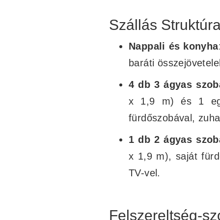
Szállás Struktúr
Nappali és konyha
baráti összejövetel
4 db 3 ágyas szob
x 1,9 m) és 1 eg
fürdőszobával, zuha
1 db 2 ágyas szob
x 1,9 m), saját für
TV-vel.
Felszereltség-sz