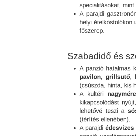
specialitásokat, mint
A parajdi gasztron
helyi ételkóstolókon 
főszerep.
Szabadidő és sz
A panzió hatalmas k
pavilon
,
grillsütő
,
(csúszda, hinta, kis 
A kültéri
nagymér
kikapcsolódást nyúj
lehetővé teszi a
só
(térítés ellenében).
A parajdi
édesvizes