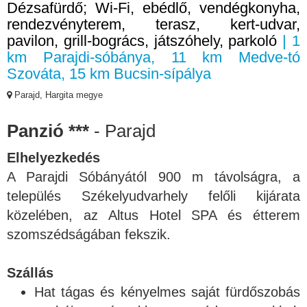
Dézsafürdő; Wi-Fi, ebédlő, vendégkonyha,
rendezvényterem, terasz, kert-udvar,
pavilon, grill-bogrács, játszóhely, parkoló
| 1
km Parajdi-sóbánya, 11 km Medve-tó
Szováta, 15 km Bucsin-sípálya
Parajd, Hargita megye
Panzió ***
- Parajd
Elhelyezkedés
A Parajdi Sóbányától 900 m távolságra, a
település Székelyudvarhely felőli kijárata
közelében, az Altus Hotel SPA és étterem
szomszédságában fekszik.
Szállás
Hat tágas és kényelmes saját fürdőszobás