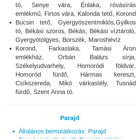
tó, Senye vára, Énlaka, róvásírás
emlékmű, Firtos vára, Kalonda tető, Korond
Bucsin tető, Gyergyószentmiklós,Gyilkos
tó, Békási szoros, Békás, Békási víztároló,
Gyergyótölgyes, Borszék, Maroshévíz
Korond, Farkaslaka, Tamási Áron
emlékház, Orbán Balázs sírja,
Székelyudvarhely, Homoródi földvár,
Homoród fürdő, Hármas kereszt,
Csíkszereda, Mikó várkastély, Tusnád
fürdő, Szent Anna tó.
Parajd
Általános bemutatkozás: Parajd