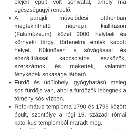
elején épült volt sóhivatal, amely ma
egészségügyi rendelő.
A parajdi művelődési otthonban
megtekinthető néprajzi kiállításon
(Falumúzeum) közel 2000 helybeli és
környéki tárgy, történelmi emlék kapott
helyet. Különösen a sóvágással és
sószállítással kapcsolatos eszközök,
szerszámok és makettek, valamint
fényképek sokasága látható.
Fürdő és üdülőhely, gyógyhatású meleg
sós fürdője van, ahol a fürdőzők lebegnek a
tömény sós vízben.
Református temploma 1790 és 1796 között
épült, szentélye a régi 15. századi római
katolikus templomból maradt meg.