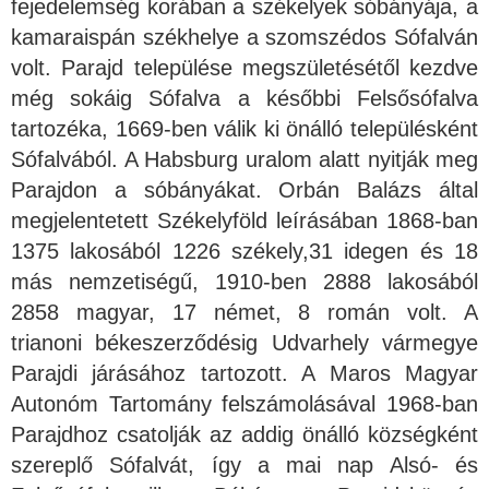
fejedelemség korában a székelyek sóbányája, a
kamaraispán székhelye a szomszédos Sófalván
volt. Parajd települése megszületésétől kezdve
még sokáig Sófalva a későbbi Felsősófalva
tartozéka, 1669-ben válik ki önálló településként
Sófalvából. A Habsburg uralom alatt nyitják meg
Parajdon a sóbányákat. Orbán Balázs által
megjelentetett Székelyföld leírásában 1868-ban
1375 lakosából 1226 székely,31 idegen és 18
más nemzetiségű, 1910-ben 2888 lakosából
2858 magyar, 17 német, 8 román volt. A
trianoni békeszerződésig Udvarhely vármegye
Parajdi járásához tartozott. A Maros Magyar
Autonóm Tartomány felszámolásával 1968-ban
Parajdhoz csatolják az addig önálló községként
szereplő Sófalvát, így a mai nap Alsó- és