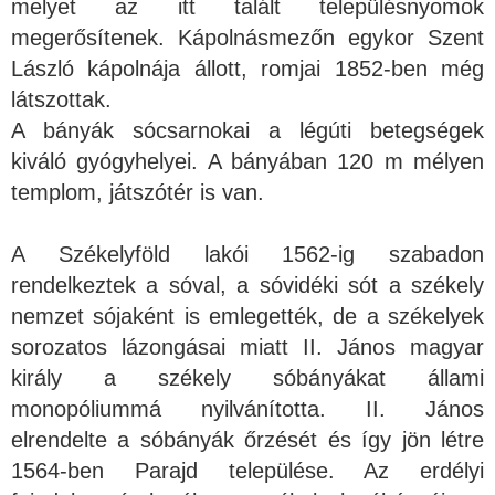
melyet az itt talált településnyomok
megerősítenek. Kápolnásmezőn egykor Szent
László kápolnája állott, romjai 1852-ben még
látszottak.
A bányák sócsarnokai a légúti betegségek
kiváló gyógyhelyei. A bányában 120 m mélyen
templom, játszótér is van.
A Székelyföld lakói 1562-ig szabadon
rendelkeztek a sóval, a sóvidéki sót a székely
nemzet sójaként is emlegették, de a székelyek
sorozatos lázongásai miatt II. János magyar
király a székely sóbányákat állami
monopóliummá nyilvánította. II. János
elrendelte a sóbányák őrzését és így jön létre
1564-ben Parajd települése. Az erdélyi