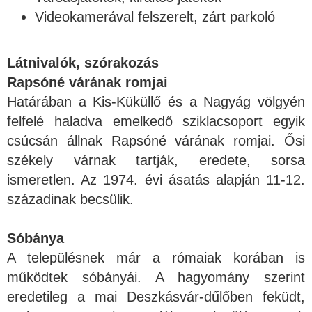
Videokamerával felszerelt, zárt parkoló
Látnivalók, szórakozás
Rapsóné várának romjai
Határában a Kis-Küküllő és a Nagyág völgyén
felfelé haladva emelkedő sziklacsoport egyik
csúcsán állnak Rapsóné várának romjai. Ősi
székely várnak tartják, eredete, sorsa
ismeretlen. Az 1974. évi ásatás alapján 11-12.
századinak becsülik.
Sóbánya
A településnek már a rómaiak korában is
működtek sóbányái. A hagyomány szerint
eredetileg a mai Deszkásvár-dűlőben feküdt,