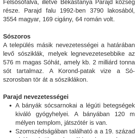
Felsősófalva, illetve Békástanya Parajd község
része. Parajd falu 1992-ben 3790 lakosából,
3554 magyar, 169 cigány, 64 román volt.
Sószoros
A település másik nevezetességei a határában
levő sósziklák, melyek legnevezetesebbike az
576 m magas Sóhát, amely kb. 2 milliárd tonna
sót tartalmaz. A Korond-patak vize a Só-
szorosban tör át a sósziklákon.
Parajd nevezetességei
A bányák sócsarnokai a légúti betegségek
kiváló gyógyhelyei. A bányában 120 m
mélyen templom, játszótér is van.
Szomszédságában található a a 19. század