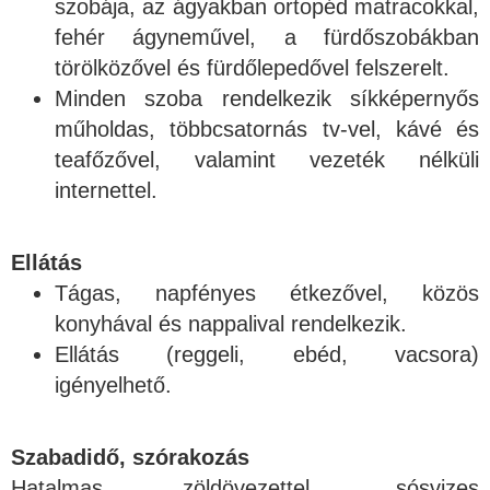
szobája, az ágyakban ortopéd matracokkal,
fehér ágyneművel, a fürdőszobákban
törölközővel és fürdőlepedővel felszerelt.
Minden szoba rendelkezik síkképernyős
műholdas, többcsatornás tv-vel, kávé és
teafőzővel, valamint vezeték nélküli
internettel.
Ellátás
Tágas, napfényes étkezővel, közös
konyhával és nappalival rendelkezik.
Ellátás (reggeli, ebéd, vacsora)
igényelhető.
Szabadidő, szórakozás
Hatalmas zöldövezettel, sósvizes