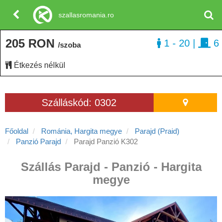
szallasromania.ro
205 RON
1 - 20
|
6
/szoba
Étkezés nélkül
Szálláskód: 0302
Főoldal
Románia, Hargita megye
Parajd (Praid)
Panzió Parajd
Parajd Panzió K302
Szállás Parajd - Panzió - Hargita
megye