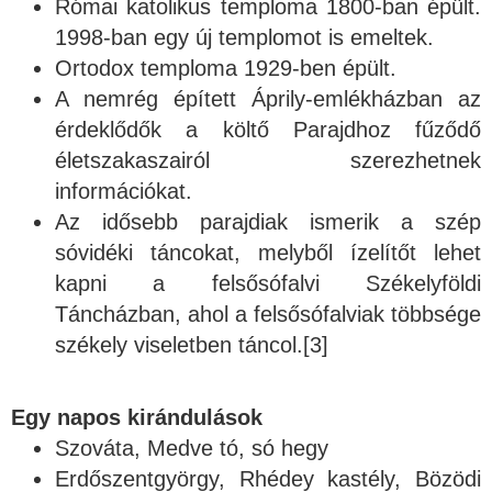
Római katolikus temploma 1800-ban épült.
1998-ban egy új templomot is emeltek.
Ortodox temploma 1929-ben épült.
A nemrég épített Áprily-emlékházban az
érdeklődők a költő Parajdhoz fűződő
életszakaszairól szerezhetnek
információkat.
Az idősebb parajdiak ismerik a szép
sóvidéki táncokat, melyből ízelítőt lehet
kapni a felsősófalvi Székelyföldi
Táncházban, ahol a felsősófalviak többsége
székely viseletben táncol.[3]
Egy napos kirándulások
Szováta, Medve tó, só hegy
Erdőszentgyörgy, Rhédey kastély, Bözödi