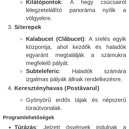
Kilátópontok
: A hegy csúcsairól
lélegzetelállító panoráma nyílik a
völgyekre.
Síterepek
Kalabucet (Clăbucet)
: A síelés egyik
központja, ahol kezdők és haladók
egyaránt megtalálják a számukra
megfelelő pályát.
Subteleferic
: Haladók számára
izgalmas pályák állnak rendelkezésre.
Keresztényhavas (Postăvarul)
Gyönyörű erdős tájak és népszerű
túraútvonalak.
Programlehetőségek
Túrázás
: Jelzett ösvények indulnak a