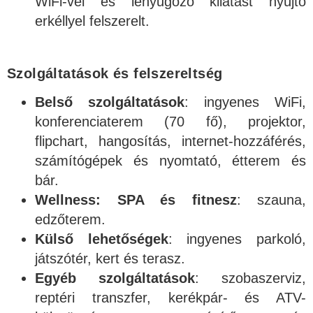
WiFi-vel és lenyűgöző kilátást nyújtó
erkéllyel felszerelt.
Szolgáltatások és felszereltség
Belső szolgáltatások
: ingyenes WiFi,
konferenciaterem (70 fő), projektor,
flipchart, hangosítás, internet-hozzáférés,
számítógépek és nyomtató, étterem és
bár.
Wellness:
SPA és fitnesz
: szauna,
edzőterem.
Külső lehetőségek
: ingyenes parkoló,
játszótér, kert és terasz.
Egyéb szolgáltatások
: szobaszerviz,
reptéri transzfer, kerékpár- és ATV-