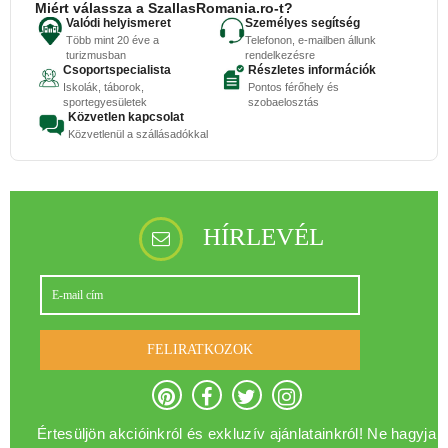
Miért válassza a SzallasRomania.ro-t?
Valódi helyismeret
Személyes segítség
Több mint 20 éve a
Telefonon, e-mailben állunk
turizmusban
rendelkezésre
Csoportspecialista
Részletes információk
Iskolák, táborok,
Pontos férőhely és
sportegyesületek
szobaelosztás
Közvetlen kapcsolat
Közvetlenül a szállásadókkal
HÍRLEVÉL
FELIRATKOZOK
Értesüljön akcióinkról és exkluzív ajánlatainkról! Ne hagyja