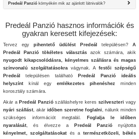
Predeál Panzió
környékén mik az ajánlott látnivalók?
Predeál Panzió hasznos információk és
gyakran keresett kifejezések:
Tervez egy
pihentető üdülést Predeál
településen?
A
Predeál Panzió tökéletes választás
azok számára, akik
nyugodt kikapcsolódásra, kényelmes szállásra és magas
színvonalú szolgáltatásokra
vágynak. A
festői szépségű
Predeál
településen található
Predeál Panzió ideális
helyszínt
kínál egy
emlékezetes pihenéshez
minden
korosztály számára.
Akár a
Predeál Panzió
szálláshelyre keres
szilveszteri
vagy
nyári szállást
, akár
időben szeretne foglalni
, nálunk minden
szükséges információt megtalál.
Foglalja le időben
nyaralását
, és élvezze a
Predeál Panzió
nyújtotta
kényelmet, szolgáltatásokat
és a
természetközeli, békés