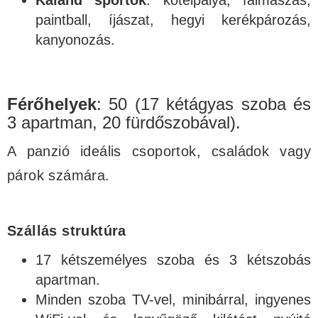
Kaland sportok
: kötélpálya, falmászás,
paintball, íjászat, hegyi kerékpározás,
kanyonozás.
Férőhelyek
: 50 (17 kétágyas szoba és
3 apartman, 20 fürdőszobával).
A panzió ideális csoportok, családok vagy
párok számára.
Szállás struktúra
17 kétszemélyes szoba és 3 kétszobás
apartman.
Minden szoba TV-vel, minibárral, ingyenes