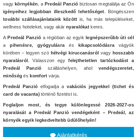
vagy
környékén
, a
Predeál Panzió
biztosan megtalálja az Ön
igényeihez legjobban illeszkedő lehetőséget
. Böngésszen
további szállásajánlataink között
is, ha más településeket,
wellness hoteleket, vagy akár
nyaralókat
keres.
A
Predeál Panzió
a régióban az egyik
legnépszerűbb úti cél
a
pihenésre, gyógyulásra
és
kikapcsolódásra
vágyók
körében – legyen szó
hétvégi kiruccanásról
vagy
hosszabb
nyaralásról
. Válasszon egy
felejthetetlen tartózkodást a
Predeál Panzió
szálláshelyen, ahol
vendégszeretet,
minőség
és
komfort
várja.
Predeál Panzió
elfogadja a
vakációs jegyekkel (tichet és
card de vacanta)
történő fizetést is.
Foglaljon most, és tegye különlegessé 2026-2027-os
nyaralását a Predeál Panzió vendégeként – Predeál, az
környék egyik legkedveltebb üdülőhelyén!
Ajánlatkérés