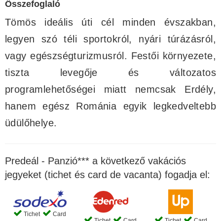
Összefoglaló
Tömös ideális úti cél minden évszakban,
legyen szó téli sportokról, nyári túrázásról,
vagy egészségturizmusról. Festői környezete,
tiszta levegője és változatos
programlehetőségei miatt nemcsak Erdély,
hanem egész Románia egyik legkedveltebb
üdülőhelye.
Predeál - Panzió*** a következő vakációs
jegyeket (tichet és card de vacanta) fogadja el:
Tichet
Card
Tichet
Card
Tichet
Card