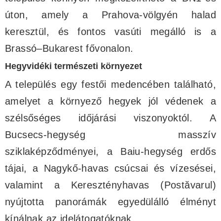
úton, amely a Prahova-völgyén halad
keresztül, és fontos vasúti megálló is a
Brassó–Bukarest fővonalon.
Hegyvidéki természeti környezet
A település egy festői medencében található,
amelyet a környező hegyek jól védenek a
szélsőséges időjárási viszonyoktól. A
Bucsecs-hegység masszív
sziklaképződményei, a Baiu-hegység erdős
tájai, a Nagykő-havas csúcsai és vízesései,
valamint a Keresztényhavas (Postăvarul)
nyújtotta panorámák egyedülálló élményt
kínálnak az idelátogatóknak.