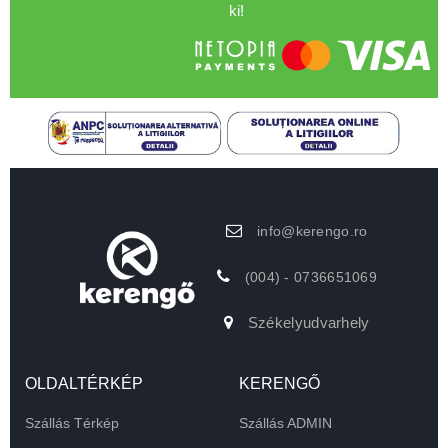
ki!
info@kerengo.ro
(004) - 0736651069
Székelyudvarhely
OLDALTÉRKÉP
KERENGŐ
Szállás Térkép
Szállás ADMIN