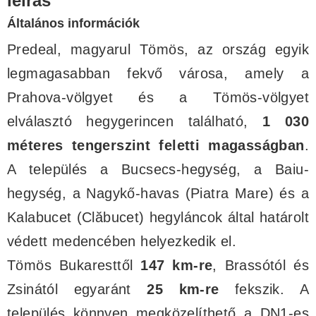
leírás
Általános információk
Predeal, magyarul Tömös, az ország egyik
legmagasabban fekvő városa, amely a
Prahova-völgyet és a Tömös-völgyet
elválasztó hegygerincen található,
1 030
méteres tengerszint feletti magasságban
.
A település a Bucsecs-hegység, a Baiu-
hegység, a Nagykő-havas (Piatra Mare) és a
Kalabucet (Clăbucet) hegyláncok által határolt
védett medencében helyezkedik el.
Tömös Bukaresttől
147 km-re
, Brassótól és
Zsinától egyaránt
25 km-re
fekszik. A
település könnyen megközelíthető a DN1-es