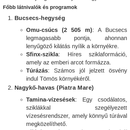
Főbb látnivalók és programok
Bucsecs-hegység
Omu-csúcs (2 505 m)
: A Bucsecs
legmagasabb pontja, ahonnan
lenyűgöző kilátás nyílik a környékre.
Sfinx-szikla
: Híres sziklaformáció,
amely az emberi arcot formázza.
Túrázás
: Számos jól jelzett ösvény
indul Tömös környékéről.
Nagykő-havas (Piatra Mare)
Tamina-vízesések
: Egy csodálatos,
sziklákkal szegélyezett
vízesésrendszer, amely könnyű túrával
megközelíthető.