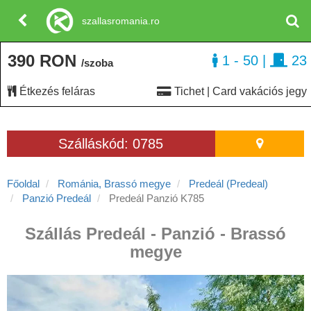
szallasromania.ro
390 RON
1 - 50
|
23
/szoba
Étkezés feláras
Tichet | Card vakációs jegy
Szálláskód: 0785
Főoldal
Románia, Brassó megye
Predeál (Predeal)
Panzió Predeál
Predeál Panzió K785
Szállás Predeál - Panzió - Brassó
megye