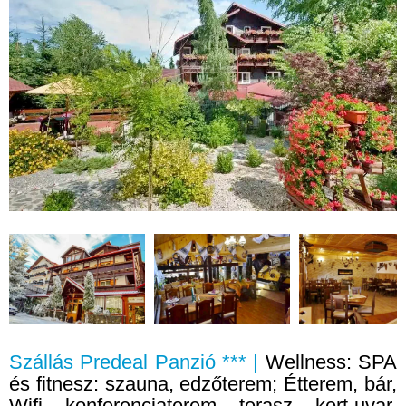
Szállás Predeal Panzió *** |
Wellness: SPA
és fitnesz: szauna, edzőterem; Étterem, bár,
Wifi, konferenciaterem, terasz, kert-uvar,