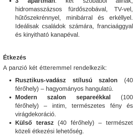
3 apartman
: két szobából állnak,
hidromasszázsos fürdőszobával, TV-vel,
hűtőszekrénnyel, minibárral és erkéllyel.
Ideálisak családok számára, franciaággyal
és kinyitható kanapéval.
Étkezés
A panzió két étteremmel rendelkezik:
Rusztikus-vadász stílusú szalon
(40
férőhely) – hagyományos hangulatú.
Modern szalon separeékkal
(100
férőhely) – intim, természetes fény és
virágdekoráció.
Külső terasz
(40 férőhely) – természet
közeli étkezési lehetőség.