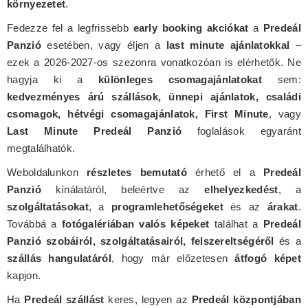
környezetet
.
Fedezze fel a legfrissebb
early booking akciókat
a
Predeál
Panzió
esetében, vagy éljen a
last minute ajánlatokkal
–
ezek a 2026-2027-os szezonra vonatkozóan is elérhetők. Ne
hagyja ki a
különleges csomagajánlatokat
sem:
kedvezményes árú szállások, ünnepi ajánlatok, családi
csomagok, hétvégi csomagajánlatok, First Minute
, vagy
Last Minute Predeál Panzió
foglalások egyaránt
megtalálhatók.
Weboldalunkon
részletes bemutató
érhető el a
Predeál
Panzió
kínálatáról, beleértve az
elhelyezkedést
, a
szolgáltatásokat
, a
programlehetőségeket
és az
árakat
.
Továbbá a
fotógalériában valós képeket
találhat a
Predeál
Panzió szobáiról, szolgáltatásairól, felszereltségéről
és a
szállás hangulatáról
, hogy már előzetesen
átfogó képet
kapjon.
Ha
Predeál szállást
keres, legyen az
Predeál központjában