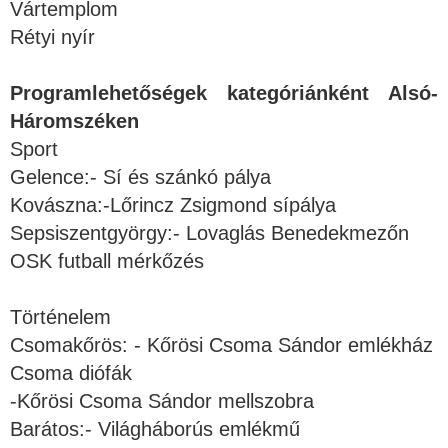
Vártemplom
Rétyi nyír
Programlehetőségek kategóriánként Alsó-
Háromszéken
Sport
Gelence:- Sí és szánkó pálya
Kovászna:-Lőrincz Zsigmond sípálya
Sepsiszentgyörgy:- Lovaglás Benedekmezőn
OSK futball mérkőzés
Történelem
Csomakőrös: - Kőrösi Csoma Sándor emlékház
Csoma diófák
-Kőrösi Csoma Sándor mellszobra
Barátos:- Világháborús emlékmű