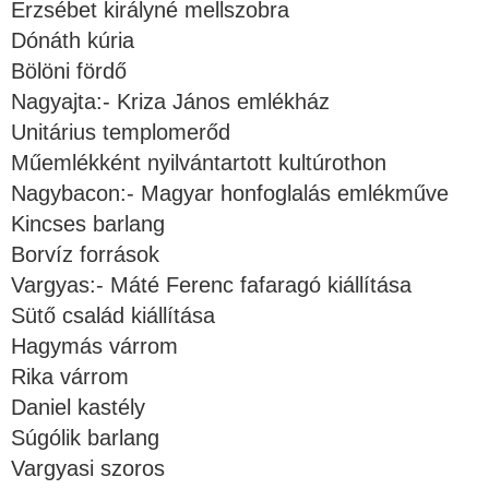
Erzsébet királyné mellszobra
Dónáth kúria
Bölöni fördő
Nagyajta:- Kriza János emlékház
Unitárius templomerőd
Műemlékként nyilvántartott kultúrothon
Nagybacon:- Magyar honfoglalás emlékműve
Kincses barlang
Borvíz források
Vargyas:- Máté Ferenc fafaragó kiállítása
Sütő család kiállítása
Hagymás várrom
Rika várrom
Daniel kastély
Súgólik barlang
Vargyasi szoros