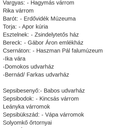
Vargyas: - Hagymás várrom
Rika várrom
Barót: - Erdővidék Múzeuma
Torja: - Apor kúria
Esztelnek: - Zsindelytetős ház
Bereck: - Gábor Áron emlékház
Csernáton: - Haszman Pál falumúzeum
-Ika vára
-Domokos udvarház
-Bernád/ Farkas udvarház
Sepsibesenyő:- Babos udvarház
Sepsibodok: - Kincsás várrom
Leányka várromok
Sepsibükszád: - Vápa várromok
Solyomkő őrtornyai