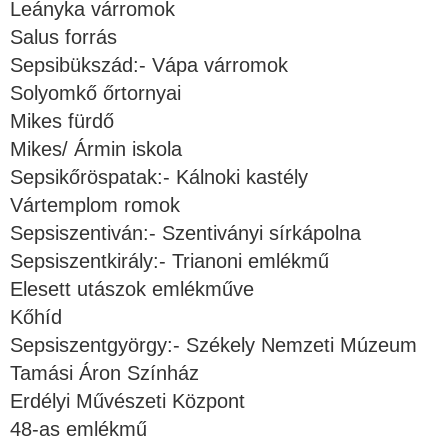
Leányka várromok
Salus forrás
Sepsibükszád:- Vápa várromok
Solyomkő őrtornyai
Mikes fürdő
Mikes/ Ármin iskola
Sepsikőröspatak:- Kálnoki kastély
Vártemplom romok
Sepsiszentiván:- Szentiványi sírkápolna
Sepsiszentkirály:- Trianoni emlékmű
Elesett utászok emlékműve
Kőhíd
Sepsiszentgyörgy:- Székely Nemzeti Múzeum
Tamási Áron Színház
Erdélyi Művészeti Központ
48-as emlékmű