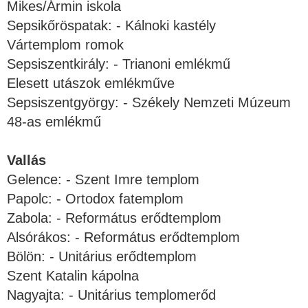
Mikes/Ármin iskola
Sepsikőröspatak: - Kálnoki kastély
Vártemplom romok
Sepsiszentkirály: - Trianoni emlékmű
Elesett utászok emlékműve
Sepsiszentgyörgy: - Székely Nemzeti Múzeum
48-as emlékmű
Vallás
Gelence: - Szent Imre templom
Papolc: - Ortodox fatemplom
Zabola: - Református erődtemplom
Alsórákos: - Református erődtemplom
Bölön: - Unitárius erődtemplom
Szent Katalin kápolna
Nagyajta: - Unitárius templomerőd