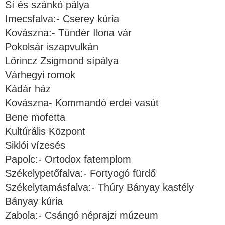
Sí és szánkó pálya
Imecsfalva:- Cserey kúria
Kovászna:- Tündér Ilona vár
Pokolsár iszapvulkán
Lőrincz Zsigmond sípálya
Várhegyi romok
Kádár ház
Kovászna- Kommandó erdei vasút
Bene mofetta
Kultúrális Központ
Siklói vízesés
Papolc:- Ortodox fatemplom
Székelypetőfalva:- Fortyogó fürdő
Székelytamásfalva:- Thúry Bányay kastély
Bányay kúria
Zabola:- Csángó néprajzi múzeum