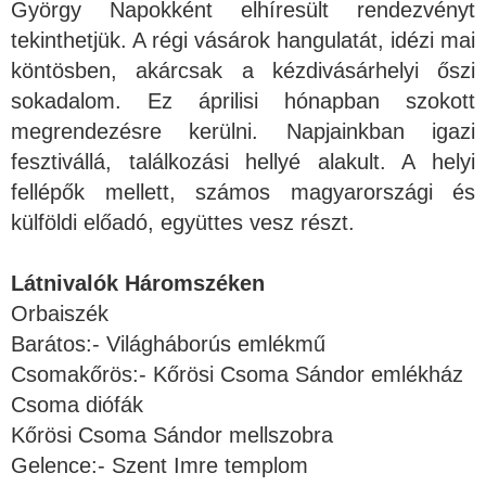
György Napokként elhíresült rendezvényt
tekinthetjük. A régi vásárok hangulatát, idézi mai
köntösben, akárcsak a kézdivásárhelyi őszi
sokadalom. Ez áprilisi hónapban szokott
megrendezésre kerülni. Napjainkban igazi
fesztivállá, találkozási hellyé alakult. A helyi
fellépők mellett, számos magyarországi és
külföldi előadó, együttes vesz részt.
Látnivalók Háromszéken
Orbaiszék
Barátos:- Világháborús emlékmű
Csomakőrös:- Kőrösi Csoma Sándor emlékház
Csoma diófák
Kőrösi Csoma Sándor mellszobra
Gelence:- Szent Imre templom