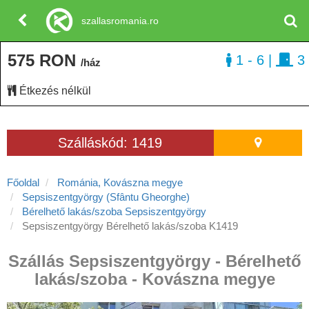
szallasromania.ro
575 RON
1 - 6
|
3
/ház
Étkezés nélkül
Szálláskód: 1419
Főoldal
Románia, Kovászna megye
Sepsiszentgyörgy (Sfântu Gheorghe)
Bérelhető lakás/szoba Sepsiszentgyörgy
Sepsiszentgyörgy Bérelhető lakás/szoba K1419
Szállás Sepsiszentgyörgy - Bérelhető
lakás/szoba - Kovászna megye