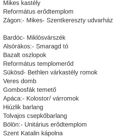
Mikes kastély
Református erődtemplom
Zágon:- Mikes- Szentkereszty udvarház
Bardóc- Miklósvárszék
Alsórákos:- Smaragd tó
Bazalt oszlopok
Református templomerőd
Sükösd- Bethlen várkastély romok
Veres domb
Gombosfák temető
Apáca:- Kolostor/ várromok
Hiúzlik barlang
Tolvajos csepkőbarlang
Bölön:- Unitárius erődtemplom
Szent Katalin kápolna