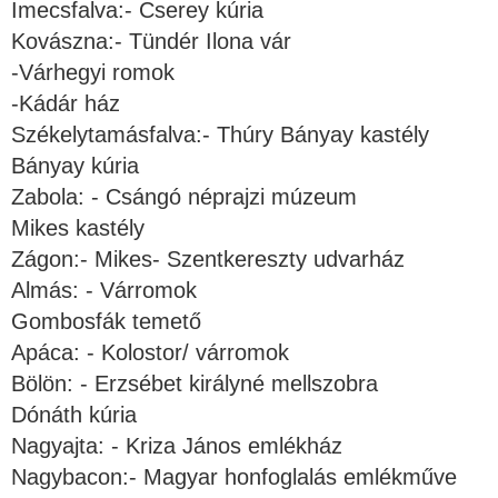
Imecsfalva:- Cserey kúria
Kovászna:- Tündér Ilona vár
-Várhegyi romok
-Kádár ház
Székelytamásfalva:- Thúry Bányay kastély
Bányay kúria
Zabola: - Csángó néprajzi múzeum
Mikes kastély
Zágon:- Mikes- Szentkereszty udvarház
Almás: - Várromok
Gombosfák temető
Apáca: - Kolostor/ várromok
Bölön: - Erzsébet királyné mellszobra
Dónáth kúria
Nagyajta: - Kriza János emlékház
Nagybacon:- Magyar honfoglalás emlékműve