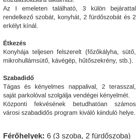
Az I emeleten található, 3 külön bejárattal
rendelkező szobát, konyhát, 2 fürdőszobát és 2
erkélyt kínál.
Étkezés
Konyhája teljesen felszerelt (főzőkályha, sütő,
mikrohullámsütő, kávégép, hűtőszekrény, stb.).
Szabadidő
Tágas és kényelmes nappalival, 2 terasszal,
saját parkolóval szolgálja vendégei kényelmét.
Központi fekvésének betudhatóan számos
városi szabadidős program kiváló kiinduló helye.
Férőhelyek:
6 (3 szoba, 2 fürdőszoba)