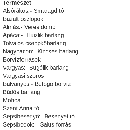
Természet
Alsórákos:- Smaragd tó
Bazalt oszlopok
Almás:- Veres domb
Apáca:- Hiúzlik barlang
Tolvajos cseppkőbarlang
Nagybacon:- Kincses barlang
Borvízforrások
Vargyas:- Súgólik barlang
Vargyasi szoros
Bálványos:- Bufogó borvíz
Büdös barlang
Mohos
Szent Anna tó
Sepsibesenyő:- Besenyei tó
Sepsibodok: - Salus forrás