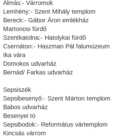
Almás:- Várromok
Lemhény:- Szent Mihály templom
Bereck:- Gábor Áron emlékház
Martonosi fürdő
Szentkatolna:- Hatolykai fürdő
Csernáton:- Haszman Pál falumúzeum
Ika vára
Domokos udvarház
Bernád/ Farkas udvarház
Sepsiszék
Sepsibesenyő:- Szent Márton templom
Babos udvarház
Besenyei tó
Sepsibodok:- Református vártemplom
Kincsás várrom