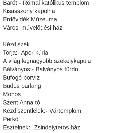
Barót:- Római katólikus templom
Kisasszony kápolna
Erdővidék Múzeuma
Városi művelődési ház
Kézdiszék
Torja:- Apor kúria
A világ legnagyobb székelykapuja
Bálványos:- Bálványos fürdő
Bufogó borvíz
Büdös barlang
Mohos
Szent Anna tó
Kézdiszentlélek:- Vártemplom
Perkő
Esztelnek:- Zsindelytetős ház