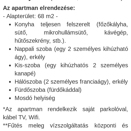
Az apartman elrendezése:
- Alapterület: 68 m2 -
Konyha teljesen felszerelt (főzőkályha,
sütő, mikrohullámsütő, kávégép,
hűtőszekrény, stb.).
Nappali szoba (egy 2 személyes kihúzható
ágy), erkély
Kis-szoba (egy kihúzhatós 2 személyes
kanapé)
Hálószoba (2 személyes franciaágy), erkély
Fürdőszoba (fürdőkáddal)
Mosdó helyiség
*Az apartman rendelkezik saját parkolóval,
kábel TV, Wifi.
**Fűtés meleg vízszolgáltatás központi és