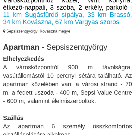
Városközponthoz közel, Wifi, konyha,
étkező-nappali, 3 szoba, 2 erkély, parkoló
|
11 km Sugásfürdő sípálya, 33 km Brassó,
34 km Kovászna, 67 km Vargyas szoros
Sepsiszentgyörgy, Kovászna megye
Apartman
- Sepsiszentgyörgy
Elhelyezkedés
A városközponttól 900 m távolságra,
vasútállomástól 10 percnyi sétára található. Az
apartman közelében van: a városi strand - 70
m, a fedett uszoda - 400 m, Sepsi Value Centre
- 600 m, valamint élelmiszerboltok.
Szállás
Az apartman 6 személy összkomfortos
elszállásolására alkalmas.