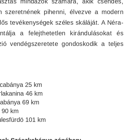
lasztás mindazok számára, akik csendes,
n szeretnének pihenni, élvezve a modern
ős tevékenységek széles skáláját. A Néra-
tálja a felejthetetlen kirándulásokat és
ió vendégszeretete gondoskodik a teljes
icabánya 25 km
rlakanina 46 km
cabánya 69 km
a 90 km
ulesfürdö 101 km