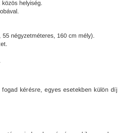
t közös helyiség.
obával.
 55 négyzetméteres, 160 cm mély).
et.
.
s fogad kérésre, egyes esetekben külön díj