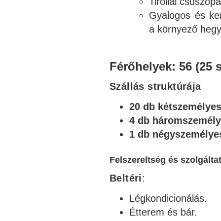
Tiroliai csúszópá
Gyalogos és ke
a környező heg
Férőhelyek: 56 (25 
Szállás struktúrája
20 db kétszemélye
4 db háromszemély
1 db négyszemélye
Felszereltség és szolgálta
Beltéri
:
Légkondicionálás.
Étterem és bár.