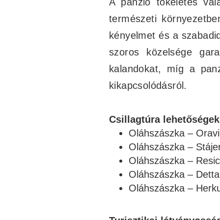
A panzió tökéletes vá
természeti környezetbe
kényelmet és a szabadid
szoros közelsége garan
kalandokat, míg a panz
kikapcsolódásról.
Csillagtúra lehetőségek
Oláhszászka – Orav
Oláhszászka – Stáje
Oláhszászka – Resi
Oláhszászka – Dett
Oláhszászka – Herk