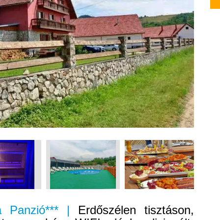
a Panzió*** |
Erdőszélen tisztáson,