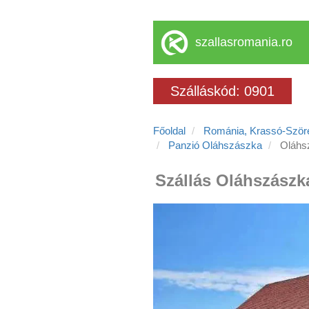
szallasromania.ro
Szálláskód: 0901
Főoldal
Románia, Krassó-Szö
Panzió Oláhszászka
Oláhs
Szállás Oláhszászk