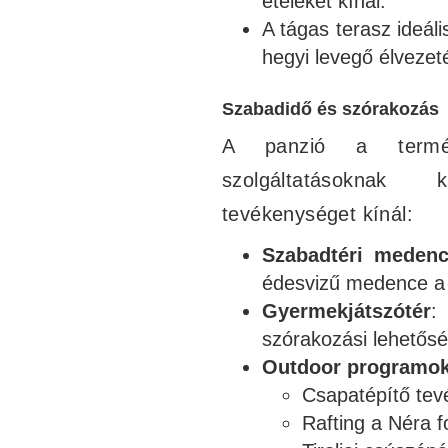
ételeket kínál.
A tágas terasz ideáli
hegyi levegő élvezet
Szabadidő és szórakozás
A panzió a termé
szolgáltatásoknak
tevékenységet kínál:
Szabadtéri meden
édesvizű medence a 
Gyermekjátszótér
:
szórakozási lehetősé
Outdoor programo
Csapatépítő tev
Rafting a Néra f