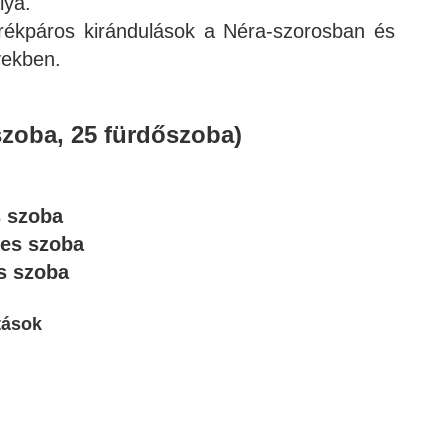
lya.
rékpáros kirándulások a Néra-szorosban és
yekben.
szoba, 25 fürdőszoba)
s szoba
es szoba
s szoba
tások