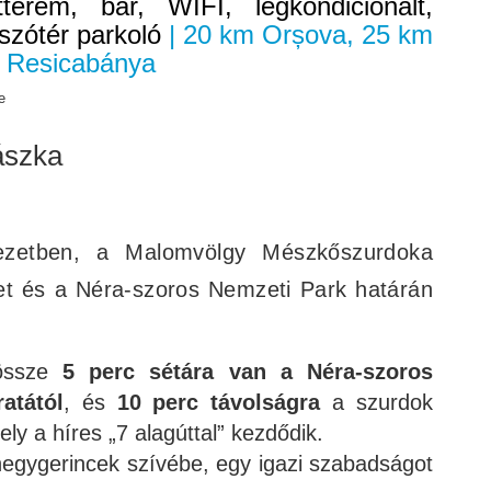
terem, bár, WIFI, légkondicionált,
tszótér parkoló
| 20 km Orșova, 25 km
 Resicabánya
e
ászka
yezetben, a Malomvölgy Mészkőszurdoka
et és a Néra-szoros Nemzeti Park határán
dössze
5 perc sétára van a Néra-szoros
atától
, és
10 perc távolságra
a szurdok
ly a híres „7 alagúttal” kezdődik.
 hegygerincek szívébe, egy igazi szabadságot