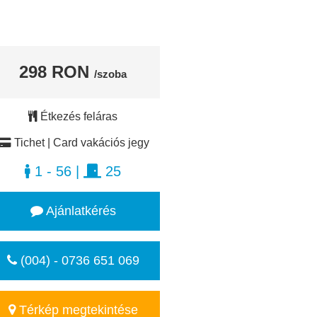
298 RON
/szoba
Étkezés feláras
Tichet | Card vakációs jegy
1 - 56
|
25
Ajánlatkérés
(004) - 0736 651 069
Térkép megtekintése