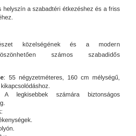
s helyszín a szabadtéri étkezéshez és a friss
éhez.
szet közelségének és a modern
 köszönhetően számos szabadidős
ce
: 55 négyzetméteres, 160 cm mélységű,
kikapcsolódáshoz.
 A legkisebbek számára biztonságos
g.
k
:
ékenységek.
olyón.