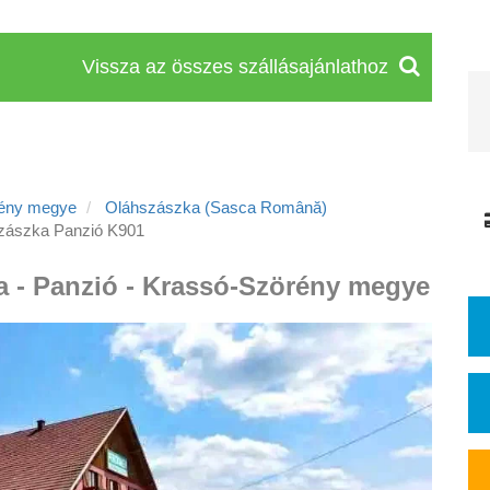
Vissza az összes szállásajánlathoz
rény megye
Oláhszászka (Sasca Română)
zászka Panzió K901
a - Panzió - Krassó-Szörény megye