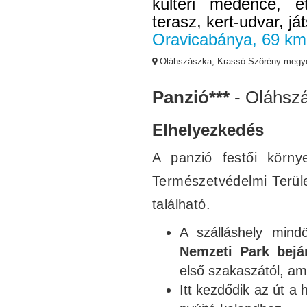
kültéri medence, ét
terasz, kert-udvar, já
Oravicabánya, 69 km
Oláhszászka, Krassó-Szörény megy
Panzió***
- Oláhsz
Elhelyezkedés
A panzió festői körn
Természetvédelmi Terül
található.
A szálláshely min
Nemzeti Park bejár
első szakaszától, ame
Itt kezdődik az út a