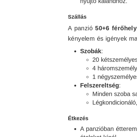
nyújtó kalandhoz.
Szállás
A panzió
50+6 férőhely
kényelem és igények max
Szobák
:
20 kétszemélye
4 háromszemély
1 négyszemélye
Felszereltség
:
Minden szoba sa
Légkondicionáló,
Étkezés
A panzióban étterem 