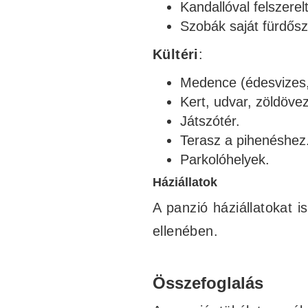
Kandallóval felszerel
Szobák saját fürdősz
Kültéri
:
Medence (édesvizes,
Kert, udvar, zöldövez
Játszótér.
Terasz a pihenéshez
Parkolóhelyek.
Háziállatok
A panzió háziállatokat i
ellenében.
Összefoglalás