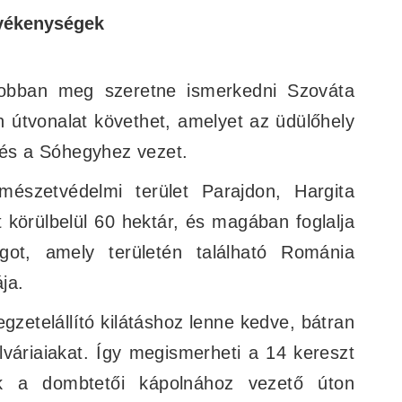
evékenységek
obban meg szeretne ismerkedni Szováta
n útvonalat követhet, amelyet az üdülőhely
 és a Sóhegyhez vezet.
észetvédelmi terület Parajdon, Hargita
 körülbelül 60 hektár, és magában foglalja
got, amely területén található Románia
ja.
gzetelállító kilátáshoz lenne kedve, bátran
váriaiakat. Így megismerheti a 14 kereszt
ek a dombtetői kápolnához vezető úton