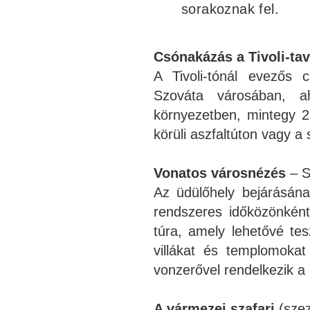
sorakoznak fel.
Csónakázás
a Tivoli-ta
A Tivoli-tónál evezős 
Szováta városában, a
környezetben, mintegy 2
körüli aszfaltúton vagy a
Vonatos városnézés
– S
Az üdülőhely bejárásán
rendszeres időközönként
túra, amely lehetővé tes
villákat és templomokat
vonzerővel rendelkezik a
A vármezei szafari
(szez