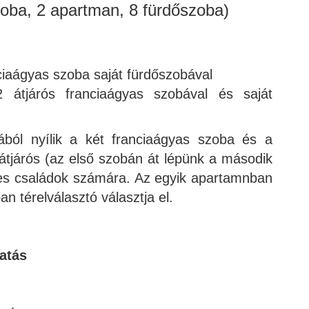
oba, 2 apartman, 8 fürdőszoba)
ciaágyas szoba saját fürdőszobával
átjárós franciaágyas szobával és saját
ából nyílik a két franciaágyas szoba és a
átjárós (az első szobán át lépünk a második
kes családok számára. Az egyik apartamnban
n térelválasztó választja el.
tatás