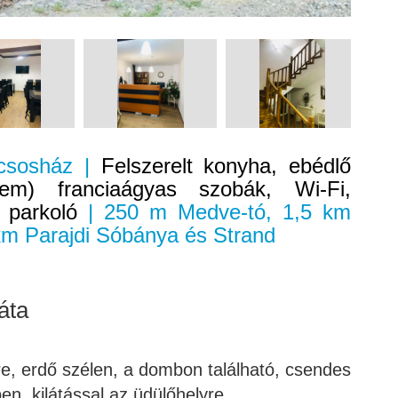
lcsosház |
Felszerelt konyha, ebédlő
erem) franciaágyas szobák, Wi-Fi,
, parkoló
| 250 m Medve-tó, 1,5 km
km Parajdi Sóbánya és Strand
áta
e, erdő szélen, a dombon található, csendes
n, kilátással az üdülőhelyre.