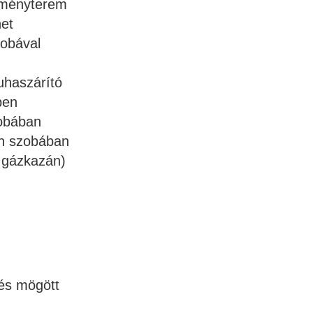
eményterem
net
zobával
uhaszárító
ben
zobában
n szobában
t gázkazán)
 és mögött