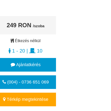
249 RON
/szoba
Étkezés nélkül
1 - 20
|
10
Ajánlatkérés
(004) - 0736 651 069
Térkép megtekintése