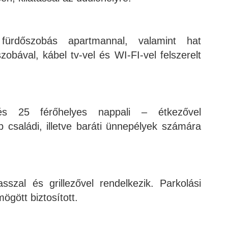
ürdőszobás apartmannal, valamint hat
zobával, kábel tv-vel és WI-FI-vel felszerelt
 és 25 férőhelyes nappali – étkezővel
b családi, illetve baráti ünnepélyek számára
sszal és grillezővel rendelkezik. Parkolási
ögött biztosított.