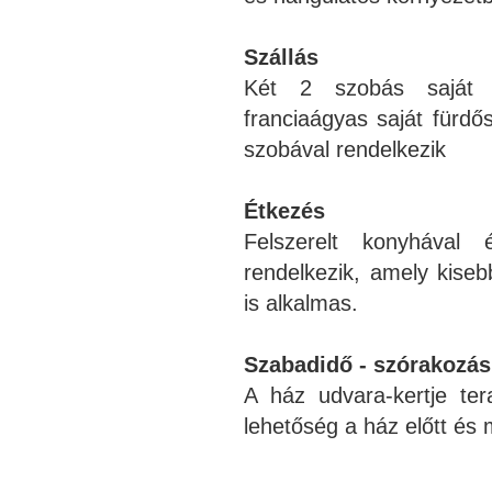
Szállás
Két 2 szobás saját f
franciaágyas saját fürdős
szobával rendelkezik
Étkezés
Felszerelt konyhával
rendelkezik, amely kiseb
is alkalmas.
Szabadidő - szórakozás
A ház udvara-kertje tera
lehetőség a ház előtt és m