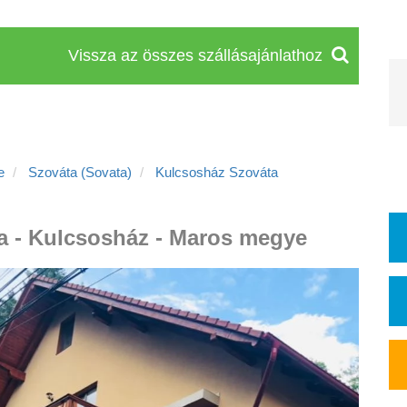
Vissza az összes szállásajánlathoz
e
Szováta (Sovata)
Kulcsosház Szováta
a - Kulcsosház - Maros megye