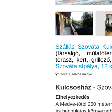
Szállás Szováta Ku
(társalgó, múlatót
terasz, kert, grillező
Szováta sípálya, 12 
Szováta, Maros megye
Kulcsosház
- Szov
Elhelyezkedés
A Medve-tótól 250 méterr
és hangulatos környezetbe