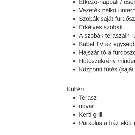
Étkező-nappali / es
Vezeték nélküli inter
Szobák saját fürdős
Erkélyes szobák
A szobák teraszain r
Kábel TV az egység
Hajszárító a fürdős
Hűtőszekrény minde
Központi fűtés (sajá
Kültéri
Terasz
udvar
Kerti grill
Parkolás a ház előtt