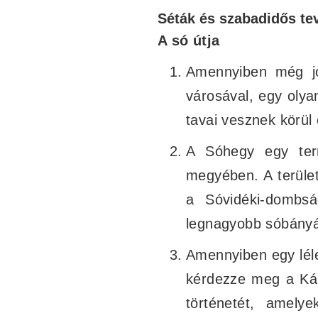
Séták és szabadidős t
A só útja
Amennyiben még j
városával, egy olya
tavai vesznek körül
A Sóhegy egy term
megyében. A terület
a Sóvidéki-dombsá
legnagyobb sóbányá
Amennyiben egy léle
kérdezze meg a Kál
történetét, amely