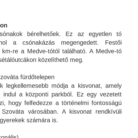
von
csónakok bérelhetőek. Ez az egyetlen tó
hol a csónakázás megengedett. Festői
 km-re a Medve-tótól található. A Medve-tó
 sétálóutcákon közelíthető meg.
zováta fürdőtelepen
ak legkellemesebb módja a kisvonat, amely
 indul a központi parkból. Ez egy vezetett
zi, hogy felfedezze a történelmi fontosságú
 Szováta városában. A kisvonat rendkívüli
 gyerekek számára is.
onális)