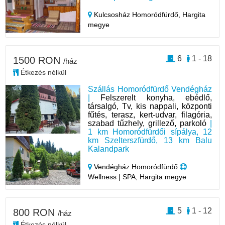
Kulcsosház Homoródfürdő,
Hargita
megye
6
1 - 18
1500 RON
/ház
Étkezés nélkül
Szállás Homoródfürdő Vendégház
|
Felszerelt konyha, ebédlő,
társalgó, Tv, kis nappali, központi
fűtés, terasz, kert-udvar, filagória,
szabad tűzhely, grillező, parkoló
|
1 km Homoródfürdői sípálya, 12
km Szelterszfürdő, 13 km Balu
Kalandpark
Vendégház Homoródfürdő
Wellness | SPA, Hargita megye
5
1 - 12
800 RON
/ház
Étkezés nélkül