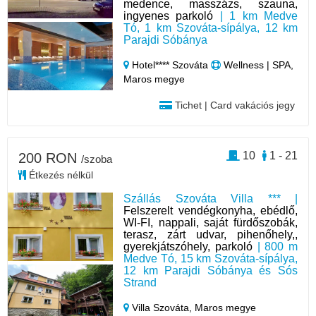
medence, masszázs, szauna,
ingyenes parkoló
| 1 km Medve
Tó, 1 km Szováta-sípálya, 12 km
Parajdi Sóbánya
Hotel**** Szováta
Wellness | SPA,
Maros megye
Tichet | Card vakációs jegy
10
1 - 21
200 RON
/szoba
Étkezés nélkül
Szállás Szováta Villa *** |
Felszerelt vendégkonyha, ebédlő,
WI-FI, nappali, saját fürdőszobák,
terasz, zárt udvar, pihenőhely,,
gyerekjátszóhely, parkoló
| 800 m
Medve Tó, 15 km Szováta-sípálya,
12 km Parajdi Sóbánya és Sós
Strand
Villa Szováta,
Maros megye