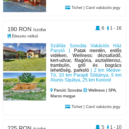
Tichet | Card vakációs jegy
6
1 - 16
190 RON
/szoba
Étkezés nélkül
Szállás Szováta Vakációs Ház
Panzió |
Patak mentén, erdős
vidéken, Wellness: dézsafürdő,
kert-udvar, filagória, asztalitenisz,
trambulin, grill és bogrács
lehetőség, parkoló
| 2 km Medve-
Tó, 10 km Parajdi Sóbánya, 5 km
Alunis Sípálya, 25 km Korond
Panzió Szováta
Wellness | SPA,
Maros megye
Tichet | Card vakációs jegy
5
1 - 10
225 RON
/szoba