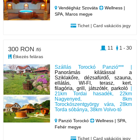
Vendégház Szováta
Wellness |
SPA, Maros megye
Tichet | Card vakációs jegy
11
1 - 30
300 RON
/fő
Étkezés feláras
Szállás Torockó Panzió*** |
Panorámás kilátással a
Sziklakőre, dézsafürdő, szauna,
ellátás, WI-FI, terasz, kert,
filagória, grill, játszótér, parkoló
|
21km Tordai hasadék, 22km
Nagyenyed, 8km
Torockószentgyörgy vára, 28km
Torda sóbánya, 38km Volvo-tó
Panzió Torockó
Wellness | SPA,
Fehér megye
Tichet | Card vakációs jegy