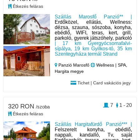
Étkezés feláras
Szállás Marosfő Panzió** |
Erdőközel, ellátás, Wellness:
dézsa, szauna, sószoba, konyha,
ebédlő, WIFI, teras, kert, grill,
parkoló, gyerek játszóhely, parkoló
| 17 km Gyergyócsomafalvi-
sípálya, 19 km Gyilkos-tó, 35 km
Szentegyháza termál Strand
Panzió Marosfő
Wellness | SPA,
Hargita megye
Tichet | Card vakációs jegy
7
1 - 20
320 RON
/szoba
Étkezés feláras
Szállás Hargitafürdő Panzió*** |
Felszerelt konyha, ebédlő,
nappali, kandalló, Tv, saját