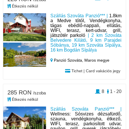
Étkezés nélkül
Szállás Szováta Panzió*** |
1.8km
a Medve tótól, Vendégkonyha,
tágas ebédlő-nappali, ellátás,
WIFI, terasz, kert-udvar, grill,
játszótér parkoló
| 2 km Szováta
Belvedere Kilátó, 9 km Parajdei
Sóbánya, 19 km Szováta Sípálya,
16 km Bogdán Sípálya
Panzió Szováta,
Maros megye
Tichet | Card vakációs jegy
8
1 - 20
285 RON
/szoba
Étkezés nélkül
Szállás Szováta Panzió*** |
Wellness: Sósvizes dézsafürdő,
szauna, vendégkonyha, étkező,
WIFI, terasz, parkosított udvar,
pavilon, grill, gyerek játszóhely,