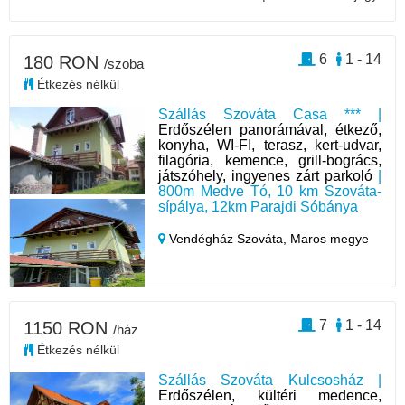
6
1 - 14
180 RON
/szoba
Étkezés nélkül
Szállás Szováta Casa *** |
Erdőszélen panorámával, étkező,
konyha, WI-FI, terasz, kert-udvar,
filagória, kemence, grill-bogrács,
játszóhely, ingyenes zárt parkoló
|
800m Medve Tó, 10 km Szováta-
sípálya, 12km Parajdi Sóbánya
Vendégház Szováta,
Maros megye
7
1 - 14
1150 RON
/ház
Étkezés nélkül
Szállás Szováta Kulcsosház |
Erdőszélen, kültéri medence,