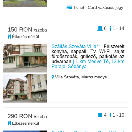
Tichet | Card vakációs jegy
6
1 - 14
150 RON
/szoba
Étkezés nélkül
Szállás Szováta Villa** |
Felszerelt
konyha, nappali, Tv, Wi-Fi, saját
fürdőszobák, grillező, parkolás az
udvarban
| 1 km Medve Tó, 12 km
Parajdi Sóbánya
Villa Szováta,
Maros megye
4
1 - 10
290 RON
/szoba
Étkezés nélkül