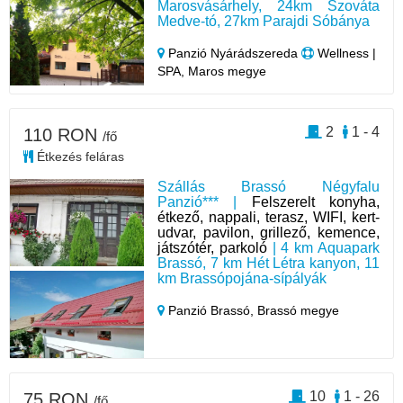
Marosvásárhely, 24km Szováta
Medve-tó, 27km Parajdi Sóbánya
Panzió Nyárádszereda
Wellness |
SPA, Maros megye
2
1 - 4
110 RON
/fő
Étkezés feláras
Szállás Brassó Négyfalu
Panzió*** |
Felszerelt konyha,
étkező, nappali, terasz, WIFI, kert-
udvar, pavilon, grillező, kemence,
játszótér, parkoló
| 4 km Aquapark
Brassó, 7 km Hét Létra kanyon, 11
km Brassópojána-sípályák
Panzió Brassó,
Brassó megye
10
1 - 26
75 RON
/fő