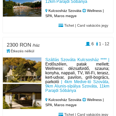
12km Parajdi Sóbánya
Kulcsosház Szováta
Wellness |
SPA, Maros megye
Tichet | Card vakációs jegy
6
1 - 12
2300 RON
/ház
Étkezés nélkül
Szállás Szováta Kulcsosház **** |
Erdőszélen, patak mellett;
Wellness: dézsafürdő, szauna;
konyha, nappali, TV, Wi-Fi, terasz,
kert-udvar, pavilon, grill-bogrács,
parkoló
| 4km Medve-tó Szováta,
9km Alunis-sípálya Szováta, 11km
Parajdi Sóbánya
Kulcsosház Szováta
Wellness |
SPA, Maros megye
Tichet | Card vakációs jegy