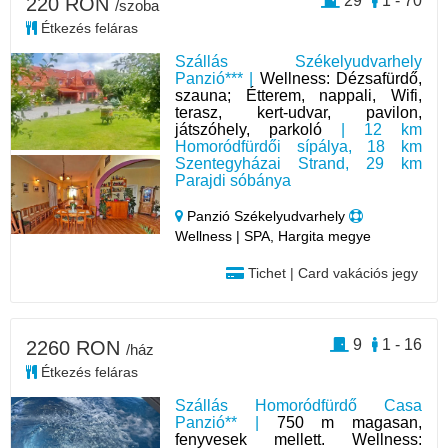
29
1 - 70
220 RON
/szoba
Étkezés feláras
Szállás Székelyudvarhely
Panzió*** |
Wellness: Dézsafürdő,
szauna; Étterem, nappali, Wifi,
terasz, kert-udvar, pavilon,
játszóhely, parkoló
| 12 km
Homoródfürdői sípálya, 18 km
Szentegyházai Strand, 29 km
Parajdi sóbánya
Panzió Székelyudvarhely
Wellness | SPA, Hargita megye
Tichet | Card vakációs jegy
9
1 - 16
2260 RON
/ház
Étkezés feláras
Szállás Homoródfürdő Casa
Panzió** |
750 m magasan,
fenyvesek mellett. Wellness: