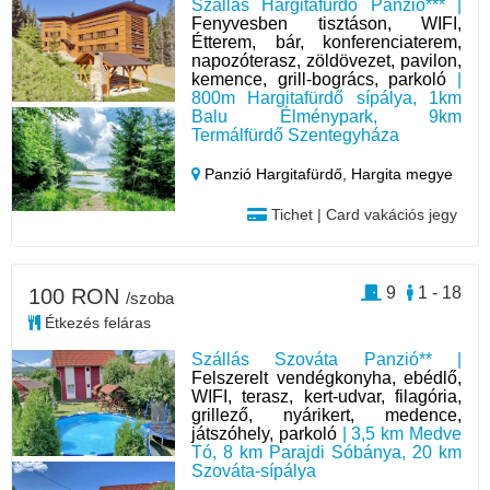
Szállás Hargitafürdő Panzió*** |
Fenyvesben tisztáson, WIFI,
Étterem, bár, konferenciaterem,
napozóterasz, zöldövezet, pavilon,
kemence, grill-bogrács, parkoló
|
800m Hargitafürdő sípálya, 1km
Balu Élménypark, 9km
Termálfürdő Szentegyháza
Panzió Hargitafürdő,
Hargita megye
Tichet | Card vakációs jegy
9
1 - 18
100 RON
/szoba
Étkezés feláras
Szállás Szováta Panzió** |
Felszerelt vendégkonyha, ebédlő,
WIFI, terasz, kert-udvar, filagória,
grillező, nyárikert, medence,
játszóhely, parkoló
| 3,5 km Medve
Tó, 8 km Parajdi Sóbánya, 20 km
Szováta-sípálya