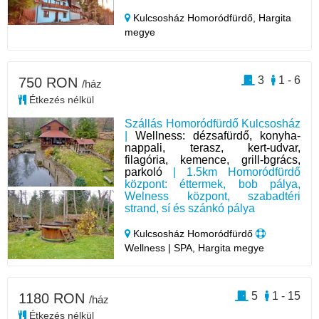
Kulcsosház Homoródfürdő,
Hargita
megye
3
1 - 6
750 RON
/ház
Étkezés nélkül
Szállás Homoródfürdő Kulcsosház
|
Wellness: dézsafürdő, konyha-
nappali, terasz, kert-udvar,
filagória, kemence, grill-bgrács,
parkoló
| 1.5km Homoródfürdő
központ: éttermek, bob pálya,
Welness központ, szabadtéri
strand, sí és szánkó pálya
Kulcsosház Homoródfürdő
Wellness | SPA, Hargita megye
5
1 - 15
1180 RON
/ház
Étkezés nélkül