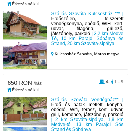
Étkezés nélkül
Szállás Szováta Kulcsosház *** |
Erdőszélen, felszerelt
vendégkonyha, ebédlő, WIFI, kert-
udvar, filagória, grillező,
játszóhely, parkoló
| 2,2 km Medve
Tó, 10 km Parajdi Sóbánya és
Strand, 20 km Szováta-sípálya
Kulcsosház Szováta,
Maros megye
4
1 - 9
650 RON
/ház
Étkezés nélkül
Szállás Szováta Vendégház** |
Erdő és patak mellett, konyha,
ebédlő, Wifi, terasz, kert, udvar,
grill, kemence, játszóhely, parkoló
| 2 km Szováta-sípálya, 1,8 km
Medve-tó, 13 km Parajdi Sós
Strand és Sóbánya