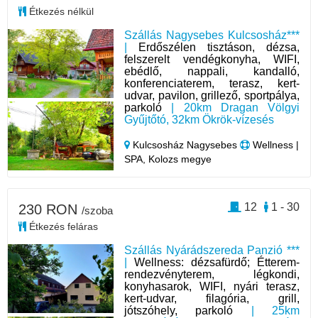
Étkezés nélkül
Szállás Nagysebes Kulcsosház***
|
Erdőszélen tisztáson, dézsa,
felszerelt vendégkonyha, WIFI,
ebédlő, nappali, kandalló,
konferenciaterem, terasz, kert-
udvar, pavilon, grillező, sportpálya,
parkoló
| 20km Dragan Völgyi
Gyűjtőtó, 32km Ökrök-vízesés
Kulcsosház Nagysebes
Wellness |
SPA, Kolozs megye
12
1 - 30
230 RON
/szoba
Étkezés feláras
Szállás Nyárádszereda Panzió ***
|
Wellness: dézsafürdő; Étterem-
rendezvényterem, légkondi,
konyhasarok, WIFI, nyári terasz,
kert-udvar, filagória, grill,
jótszóhely, parkoló
| 25km