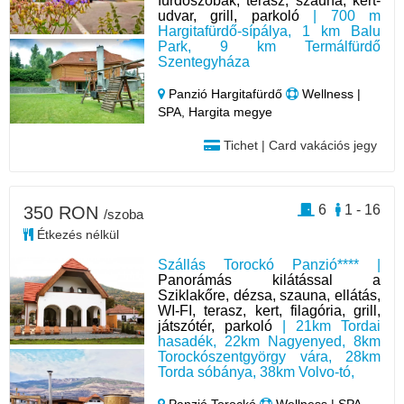
fürdőszobák, terasz, szauna, kert-
udvar, grill, parkoló
| 700 m
Hargitafürdő-sípálya, 1 km Balu
Park, 9 km Termálfürdő
Szentegyháza
Panzió Hargitafürdő
Wellness |
SPA, Hargita megye
Tichet | Card vakációs jegy
6
1 - 16
350 RON
/szoba
Étkezés nélkül
Szállás Torockó Panzió**** |
Panorámás kilátással a
Sziklakőre, dézsa, szauna, ellátás,
WI-FI, terasz, kert, filagória, grill,
játszótér, parkoló
| 21km Tordai
hasadék, 22km Nagyenyed, 8km
Torockószentgyörgy vára, 28km
Torda sóbánya, 38km Volvo-tó,