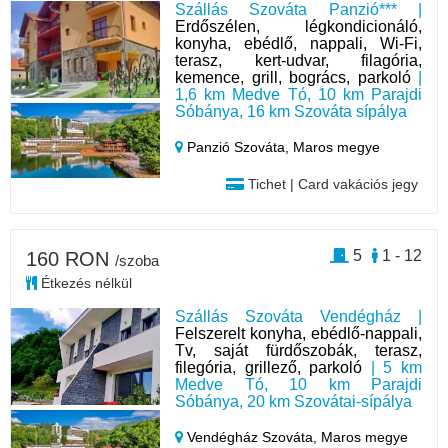
Szállás Szováta Panzió*** |
Erdőszélen, légkondicionáló,
konyha, ebédlő, nappali, Wi-Fi,
terasz, kert-udvar, filagória,
kemence, grill, bogrács, parkoló
|
1,6 km Medve Tó, 10 km Parajdi
Sóbánya, 16 km Szováta sípálya
Panzió Szováta,
Maros megye
Tichet | Card vakációs jegy
5
1 - 12
160 RON
/szoba
Étkezés nélkül
Szállás Szováta Vendégház |
Felszerelt konyha, ebédlő-nappali,
Tv, saját fürdőszobák, terasz,
filegória, grillező, parkoló
| 5 km
Medve Tó, 10 km Parajdi
Sóbánya, 20 km Szovátai-sípálya
Vendégház Szováta,
Maros megye