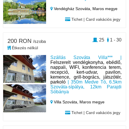
Vendégház Szováta,
Maros megye
Tichet | Card vakációs jegy
25
1 - 30
200 RON
/szoba
Étkezés nélkül
Szállás Szováta Villa*** |
Felszerelt vendégkonyha, ebédlő,
nappali, WIFI, konferencia terem,
recepció, kert-udvar, pavilon,
kemence, grill-bogrács, játszótér,
parkoló
| 350m Medve Tó, 6.5km
Szováta-sípálya, 12km Parajdi
Sóbánya
Villa Szováta,
Maros megye
Tichet | Card vakációs jegy