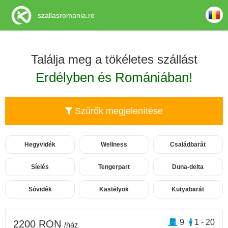
szallasromania.ro
Találja meg a tökéletes szállást
Erdélyben és Romániában!
Szűrők megjelenítése
Hegyvidék
Wellness
Családbarát
Síelés
Tengerpart
Duna-delta
Sóvidék
Kastélyok
Kutyabarát
9
1 - 20
2200 RON
/ház