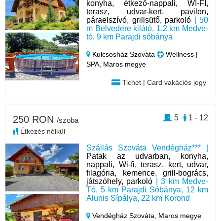
konyha, étkező-nappali, WI-FI,
terasz, udvar-kert, pavilon,
páraelszívó, grillsütő, parkoló
| 50
m Belvedere kilátó, 1,2 km Medve-
tó, 9 km Parajdi sóbánya
Kulcsosház Szováta
Wellness |
SPA, Maros megye
Tichet | Card vakációs jegy
5
1 - 12
250 RON
/szoba
Étkezés nélkül
Szállás Szováta Vendégház*** |
Patak az udvarban, konyha,
nappali, Wi-fi, terasz, kert, udvar,
filagória, kemence, grill-bogrács,
játszóhely, parkoló
| 3 km Medve-
Tó, 5 km Parajdi Sóbánya, 12 km
Alunis Sípálya, 22 km Korond
Vendégház Szováta,
Maros megye