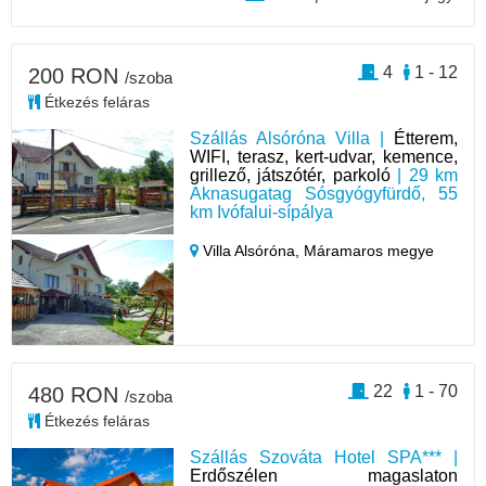
4
1 - 12
200 RON
/szoba
Étkezés feláras
Szállás Alsóróna Villa |
Étterem,
WIFI, terasz, kert-udvar, kemence,
grillező, játszótér, parkoló
| 29 km
Aknasugatag Sósgyógyfürdő, 55
km Ivófalui-sípálya
Villa Alsóróna,
Máramaros megye
22
1 - 70
480 RON
/szoba
Étkezés feláras
Szállás Szováta Hotel SPA*** |
Erdőszélen magaslaton