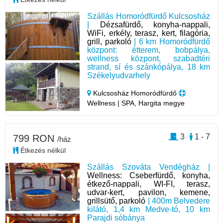
Szállás Homoródfürdő Kulcsosház
|
Dézsafürdő, konyha-nappali,
WiFi, erkély, terasz, kert, filagória,
grill, parkoló
| 6 km Homoródfürdő
központ: étterem, bobpálya,
wellness központ, szabadtéri
strand, sí és szánkópálya, 18 km
Székelyudvarhely
Kulcsosház Homoródfürdő
Wellness | SPA, Hargita megye
3
1 - 7
799 RON
/ház
Étkezés nélkül
Szállás Szováta Vendégház |
Wellness: Cseberfürdő, konyha,
étkező-nappali, WI-FI, terasz,
udvar-kert, pavilon, kemene,
grillsütő, parkoló
| 400m Belvedere
kilátó, 1,4 km Medve-tó, 10 km
Parajdi sóbánya