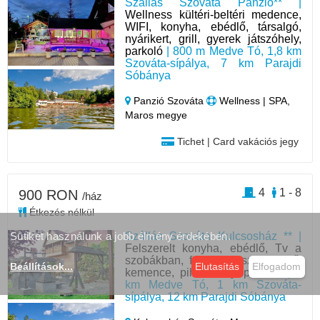
Szállás Szováta Panzió** |
Wellness kültéri-beltéri medence,
WIFI, konyha, ebédlő, társalgó,
nyárikert, grill, gyerek játszóhely,
parkoló
| 800 m Medve Tó, 1,8 km
Szováta-sípálya, 7 km Parajdi
Sóbánya
Panzió Szováta
Wellness | SPA,
Maros megye
Tichet | Card vakációs jegy
4
1 - 8
900 RON
/ház
Étkezés nélkül
Szállás Szováta Kulcsosház ** |
Sütiket használunk a jobb élmény érdekében.
Felszerelt konyha, ebédlő, Tv a
szobákban, fedett terasz, grillező,
Beállítások
...
Elutasítás
Elfogadom
kemence, pihenőhely, parkoló
| 1
km Medve Tó, 1 km Szováta-
sípálya, 12 km Parajdi Sóbánya