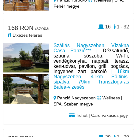
Panzió Torockó
Wellness | SPA,
Fehér megye
16
1 - 32
168 RON
/szoba
Étkezés feláras
Szállás Nagyszeben Vízakna
Casa Panzió*** |
Dézsafürdő,
szauna, sószoba, Wi-Fi,
vendégkonyha, nappali, terasz,
kert-udvar, pavilon, grill, bogrács,
ingyenes zárt parkoló
| 18km
Nagyszeben, 41km Păltiniș-
sípálya, 79km Transzfogaras
Balea-vízesés
Panzió Nagyszeben
Wellness |
SPA, Szeben megye
Tichet | Card vakációs jegy