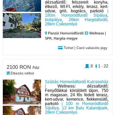
dézsafürdő; felszerelt konyha,
étkező, WI-FI, erkély, terasz, kert-
udvar, griil, bogrács, parkoló
|
180m Homoródfürdő Sípálya,
bobpálya, 26km Hargitafürdő,
28km Csíksomlyó
Panzió Homoródfürdő
Wellness |
SPA, Hargita megye
Tichet | Card vakációs jegy
8
1 - 22
2100 RON
/ház
Étkezés nélkül
Szállás Homoródfürdő Kulcsosház
|
Wellness: dézsafürdő;
Fenyőfákkal körülölelt tájon, 750
m magasan, 24 fős fedett terasz,
kert-udvar, kemence, flekkensütő,
parkoló
| 100 m Homoródfürdő
Sípálya, 13 km Balu Kalandpark,
28km Csíksomlyó