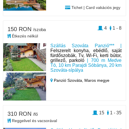
Tichet | Card vakációs jegy
4
1 - 8
150 RON
/szoba
Étkezés nélkül
Szállás Szováta Panzió*** |
Felszerelt konyha, ebédlő, saját
fürdőszobák, Tv, Wi-Fi, kerti bútor,
grillező, parkoló
| 700 m Medve
Tó, 10 km Parajdi Sóbánya, 20 km
Szováta-sípálya
Panzió Szováta,
Maros megye
15
1 - 35
310 RON
/fő
Reggelivel és vacsorával