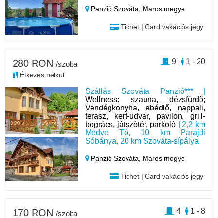
Panzió Szováta,
Maros megye
Tichet | Card vakációs jegy
9
1 - 20
280 RON
/szoba
Étkezés nélkül
Szállás Szováta Panzió*** |
Wellness: szauna, dézsfürdő;
Vendégkonyha, ebédlő, nappali,
terasz, kert-udvar, pavilon, grill-
bogrács, játszótér, parkoló
| 2,2 km
Medve Tó, 10 km Parajdi
Sóbánya, 20 km Szováta-sípálya
Panzió Szováta,
Maros megye
Tichet | Card vakációs jegy
4
1 - 8
170 RON
/szoba