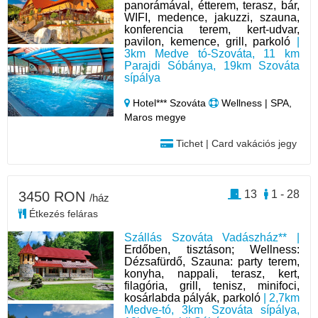
panorámával, étterem, terasz, bár,
WIFI, medence, jakuzzi, szauna,
konferencia terem, kert-udvar,
pavilon, kemence, grill, parkoló
|
3km Medve tó-Szováta, 11 km
Parajdi Sóbánya, 19km Szováta
sípálya
Hotel*** Szováta
Wellness | SPA,
Maros megye
Tichet | Card vakációs jegy
13
1 - 28
3450 RON
/ház
Étkezés feláras
Szállás Szováta Vadászház** |
Erdőben, tisztáson; Wellness:
Dézsafürdő, Szauna: party terem,
konyha, nappali, terasz, kert,
filagória, grill, tenisz, minifoci,
kosárlabda pályák, parkoló
| 2,7km
Medve-tó, 3km Szováta sípálya,