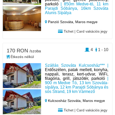
parkoló
| 850m Medve-tó, 11 km
Parajdi Sóbánya, 16km Szováta
Alunis Sípálya
Panzió Szováta,
Maros megye
Tichet | Card vakációs jegy
4
1 - 10
170 RON
/szoba
Étkezés nélkül
Szállás Szováta Kulcsosház*** |
Erdőszélen, patak mellett, konyha,
nappali, terasz, kert-udvar, WiFi,
filagória, grill, játszótér, parkoló
|
900 m Medve Tó, 13 km Szováta-
sípálya, 12 km Parajdi Sóbánya és
sós Strand, 19 km Vármező
Kulcsosház Szováta,
Maros megye
Tichet | Card vakációs jegy