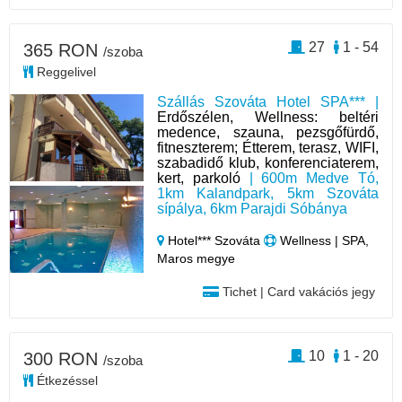
27
1 - 54
365 RON
/szoba
Reggelivel
Szállás Szováta Hotel SPA*** |
Erdőszélen, Wellness: beltéri
medence, szauna, pezsgőfürdő,
fitneszterem; Étterem, terasz, WIFI,
szabadidő klub, konferenciaterem,
kert, parkoló
| 600m Medve Tó,
1km Kalandpark, 5km Szováta
sípálya, 6km Parajdi Sóbánya
Hotel*** Szováta
Wellness | SPA,
Maros megye
Tichet | Card vakációs jegy
10
1 - 20
300 RON
/szoba
Étkezéssel