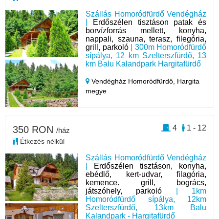
Szállás Homoródfürdő Vendégház
|
Erdőszélen tisztáson patak és
borvízforrás mellett, konyha,
nappali, szauna, terasz, filegória,
grill, parkoló
| 300m Homoródfürdő
sípálya, 12 km Szelterszfürdő, 13
km Balu Kalandpark Hargitafürdő
Vendégház Homoródfürdő,
Hargita
megye
4
1 - 12
350 RON
/ház
Étkezés nélkül
Szállás Homoródfürdő Vendégház
|
Erdőszélen tisztáson, konyha,
ebédlő, kert-udvar, filagória,
kemence. grill, bogrács,
játszóhely, parkoló
| 1km
Homoródfürdő sípálya, 12km
Szelterszfürdő, 13km Balu
Kalandpark - Hargitafürdő