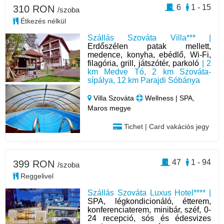
6
1 - 15
310 RON
/szoba
Étkezés nélkül
Szállás Szováta Villa*** |
Erdőszélen patak mellett,
medence, konyha, ebédlő, Wi-Fi,
filagória, grill, játszótér, parkoló
| 2
km Medve Tó, 2 km Szováta-
sípálya, 12 km Parajdi Sóbánya
Villa Szováta
Wellness | SPA,
Maros megye
Tichet | Card vakációs jegy
47
1 - 94
399 RON
/szoba
Reggelivel
Szállás Szováta Luxus Hotel**** |
SPA, légkondicionáló, étterem,
konferenciaterem, minibár, széf, 0-
24 recepció, sós és édesvizes