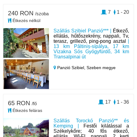
7
1 - 20
240 RON
/szoba
Étkezés nélkül
Szállás Szibiel Panzió*** |
Étkező,
ellátás, hűtőszekrény, nappali, Tv,
terasz, grillező, ping-pong asztal
|
13 km Păltiniș-sípálya, 17 km
Vizakna Sós Gyógyfürdő, 34 km
Transalpinai út
Panzió Szibiel,
Szeben megye
17
1 - 36
65 RON
/fő
Étkezés feláras
Szállás Torockó Panzió** és
Kemping |
Festői kilátással a
Székelykőre; 40 fős étkező,
ellátás, WI-FI, nappali, 2 kerti