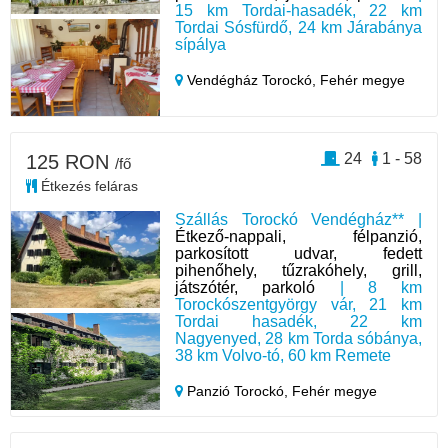
15 km Tordai-hasadék, 22 km
Tordai Sósfürdő, 24 km Járabánya
sípálya
Vendégház Torockó,
Fehér megye
24
1 - 58
125 RON
/fő
Étkezés feláras
Szállás Torockó Vendégház** |
Étkező-nappali, félpanzió,
parkosított udvar, fedett
pihenőhely, tűzrakóhely, grill,
játszótér, parkoló
| 8 km
Torockószentgyörgy vár, 21 km
Tordai hasadék, 22 km
Nagyenyed, 28 km Torda sóbánya,
38 km Volvo-tó, 60 km Remete
Panzió Torockó,
Fehér megye