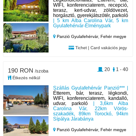
WIFI, konferenciaterem, recepció,
terasz, kert-udvar, zöldövezet,
horgásztó, gyerekjátszótér, parkoló
| 5 km Alba Carolina Vár, 5 km
Gyulafehérvár-Élménypark
Panzió Gyulafehérvár,
Fehér megye
Tichet | Card vakációs jegy
20
1 - 40
190 RON
/szoba
Étkezés nélkül
Szállás Gyulafehérvár Panzió*** |
Étterem, bár, terasz, légkondi,
WIFI, konferenciaterem, kandalló,
udvar, parkoló
| 3,6km Alba
Carolina Vár, 22km Vörös-
szakadék, 89km Torockó, 94km
Sípálya Járabánya
Panzió Gyulafehérvár,
Fehér megye