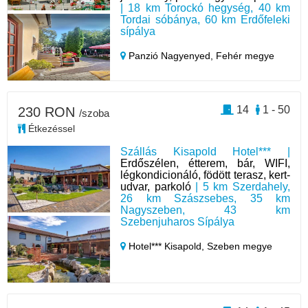
| 18 km Torockó hegység, 40 km
Tordai sóbánya, 60 km Erdőfeleki
sípálya
Panzió Nagyenyed,
Fehér megye
14
1 - 50
230 RON
/szoba
Étkezéssel
Szállás Kisapold Hotel*** |
Erdőszélen, étterem, bár, WIFI,
légkondicionáló, födött terasz, kert-
udvar, parkoló
| 5 km Szerdahely,
26 km Szászsebes, 35 km
Nagyszeben, 43 km
Szebenjuharos Sípálya
Hotel*** Kisapold,
Szeben megye