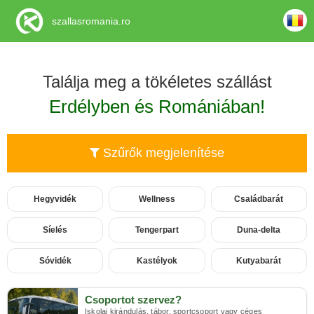
szallasromania.ro
Találja meg a tökéletes szállást
Erdélyben és Romániában!
Szűrők megjelenítése
Hegyvidék
Wellness
Családbarát
Síelés
Tengerpart
Duna-delta
Sóvidék
Kastélyok
Kutyabarát
Csoportot szervez?
Iskolai kirándulás, tábor, sportcsoport vagy céges