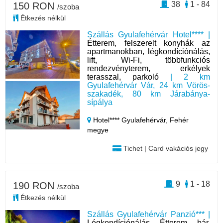
38
1 - 84
150 RON
/szoba
Étkezés nélkül
Szállás Gyulafehérvár Hotel**** |
Étterem, felszerelt konyhák az
apartmanokban, légkondíciónálás,
lift, Wi-Fi, többfunkciós
rendezvényterem, erkélyek
terasszal, parkoló
| 2 km
Gyulafehérvár Vár, 24 km Vörös-
szakadék, 80 km Járabánya-
sípálya
Hotel**** Gyulafehérvár,
Fehér
megye
Tichet | Card vakációs jegy
9
1 - 18
190 RON
/szoba
Étkezés nélkül
Szállás Gyulafehérvár Panzió*** |
Légkondíciónálás, Étterem, bár,