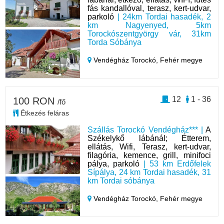
fás kandallóval, terasz, kert-udvar,
parkoló
| 24km Tordai hasadék, 2
km Nagyenyed, 5km
Torockószentgyörgy vár, 31km
Torda Sóbánya
Vendégház Torockó,
Fehér megye
12
1 - 36
100 RON
/fő
Étkezés feláras
Szállás Torockó Vendégház*** |
A
Székelykő lábánál; Étterem,
ellátás, Wifi, Terasz, kert-udvar,
filagória, kemence, grill, minifoci
pálya, parkoló
| 53 km Erdőfelek
Sípálya, 24 km Tordai hasadék, 31
km Tordai sóbánya
Vendégház Torockó,
Fehér megye