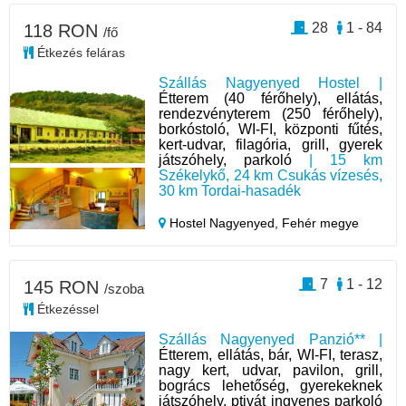
28
1 - 84
118 RON
/fő
Étkezés feláras
Szállás Nagyenyed Hostel |
Étterem (40 férőhely), ellátás,
rendezvényterem (250 férőhely),
borkóstoló, WI-FI, központi fűtés,
kert-udvar, filagória, grill, gyerek
játszóhely, parkoló
| 15 km
Székelykő, 24 km Csukás vízesés,
30 km Tordai-hasadék
Hostel Nagyenyed,
Fehér megye
7
1 - 12
145 RON
/szoba
Étkezéssel
Szállás Nagyenyed Panzió** |
Étterem, ellátás, bár, WI-FI, terasz,
nagy kert, udvar, pavilon, grill,
bogrács lehetőség, gyerekeknek
játszóhely, ptivát ingyenes parkoló