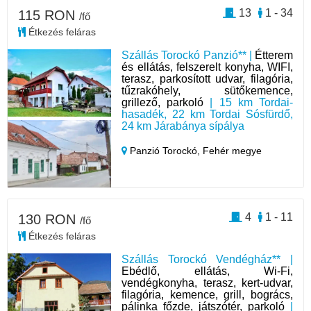
13
1 - 34
115 RON
/fő
Étkezés feláras
Szállás Torockó Panzió** |
Étterem
és ellátás, felszerelt konyha, WIFI,
terasz, parkosított udvar, filagória,
tűzrakóhely, sütőkemence,
grillező, parkoló
| 15 km Tordai-
hasadék, 22 km Tordai Sósfürdő,
24 km Járabánya sípálya
Panzió Torockó,
Fehér megye
4
1 - 11
130 RON
/fő
Étkezés feláras
Szállás Torockó Vendégház** |
Ebédlő, ellátás, Wi-Fi,
vendégkonyha, terasz, kert-udvar,
filagória, kemence, grill, bogrács,
pálinka főzde, játszótér, parkoló
|