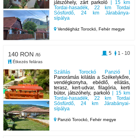
játszóhely, zárt parkoló
| 15 km
Tordai-hasadék, 22 km Tordai
Sósfürdő, 24 km Járabánya-
sípálya
Vendégház Torockó,
Fehér megye
5
1 - 10
140 RON
/fő
Étkezés feláras
Szállás Torockó Panzió |
Panorámás kilátás a Székelykőre,
vendégkonyha, ebédlő, ellátás,
terasz, kert-udvar, filagória, kerti
bútor, játszóhely, parkoló
| 15 km
Tordai-hasadék, 22 km Tordai
Sósfürdő, 24 km Járabányai-
sípálya
Panzió Torockó,
Fehér megye