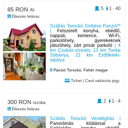
5
1 - 40
85 RON
/fő
Étkezés feláras
Szállás Torockó Sinfalva Panzió**
|
Felszerelt konyha, ebédlő,
nappali, kemence, Wi-Fi,
parkolóhely, gyerekeknek
játszóhely, zárt privát parkoló
| 4
km Csukás-vízesés, 13 km Tordai
Sóbánya, 22 km Erdőfeleki-
sípálya
Panzió Torockó,
Fehér megye
Tichet | Card vakációs jegy
2
1 - 4
300 RON
/szoba
Étkezés feláras
Szállás Torockó Vendégház |
Panorámás kilátással a