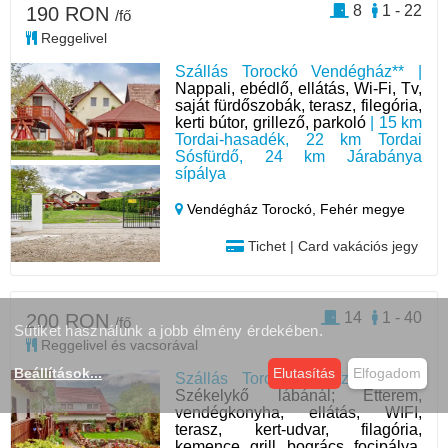
8
1 - 22
190 RON
/fő
Reggelivel
Szállás Torockó Vendégház** |
Nappali, ebédlő, ellátás, Wi-Fi, Tv,
saját fürdőszobák, terasz, filegória,
kerti bútor, grillező, parkoló
| 15 km
Tordai-hasadék, 22 km Tordai
Sósfürdő, 24 km Járabánya
sípálya
Vendégház Torockó,
Fehér megye
Tichet | Card vakációs jegy
14
1 - 40
200 RON
/fő
Sütiket használunk a jobb élmény érdekében.
Reggelivel és vacsorával
Beállítások
...
Elutasítás
Elfogadom
Szállás Torockó Panzió*** |
A
Székelykő lábánál; Étterem,
vendégkonyha, ellátás, WIFI,
terasz, kert-udvar, filagória,
kemence, grill, bogrács, focipálya,