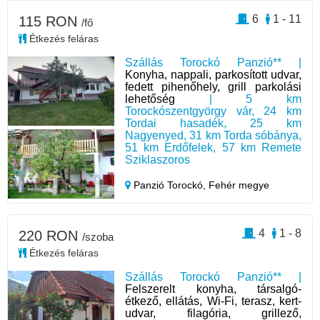
6
1 - 11
115 RON
/fő
Étkezés feláras
Szállás Torockó Panzió** |
Konyha, nappali, parkosított udvar,
fedett pihenőhely, grill parkolási
lehetőség
| 5 km
Torockószentgyörgy vár, 24 km
Tordai hasadék, 25 km
Nagyenyed, 31 km Torda sóbánya,
51 km Erdőfelek, 57 km Remete
Sziklaszoros
Panzió Torockó,
Fehér megye
4
1 - 8
220 RON
/szoba
Étkezés feláras
Szállás Torockó Panzió** |
Felszerelt konyha, társalgó-
étkező, ellátás, Wi-Fi, terasz, kert-
udvar, filagória, grillező,