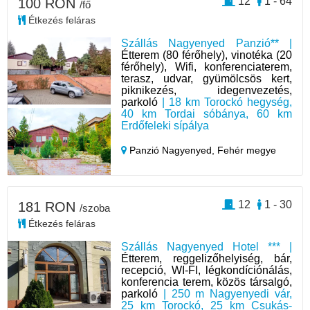
12
1 - 64
100 RON
/fő
Étkezés feláras
Szállás Nagyenyed Panzió** |
Étterem (80 férőhely), vinotéka (20
férőhely), Wifi, konferenciaterem,
terasz, udvar, gyümölcsös kert,
piknikezés, idegenvezetés,
parkoló
| 18 km Torockó hegység,
40 km Tordai sóbánya, 60 km
Erdőfeleki sípálya
Panzió Nagyenyed,
Fehér megye
12
1 - 30
181 RON
/szoba
Étkezés feláras
Szállás Nagyenyed Hotel *** |
Étterem, reggelizőhelyiség, bár,
recepció, WI-FI, légkondíciónálás,
konferencia terem, közös társalgó,
parkoló
| 250 m Nagyenyedi vár,
25 km Torockó, 25 km Csukás-