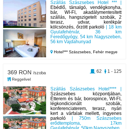
Szállás Szászsebes Hotel *** |
Ebédlő, társalgó, vendégkonyha,
bár, WI-FI, akadálymentesített
szállás, hangszigetelt szobák, 2
terasz, udvar, kerékpár
kölcsönzés, őrzött parkoló
| 18 km
Gyulafehérvár, 36 km
Feredőgyógy, 54 km Nagyszeben,
56 km Vajdahunyad
Hotel*** Szászsebes,
Fehér megye
62
1 - 125
369 RON
/szoba
Reggelivel
Szállás Szászsebes Hotel**** |
Szászsebes központjában,
Étterem és bár, borospince, WI-FI,
légkondicionált szobák,
konferenciaterem, terasz, nyári
kert a várfalak mellett, ingyenes
parkoló
| 750m Szászsebes
erődtemploma, 17km
Gyulafehérvár, 50km Nagyszeben