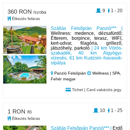
9
1 - 20
360 RON
/szoba
Étkezés feláras
Szállás Felsőpián Panzió*** |
Wellness: medence, dézsafürdő;
Étterem, borpince, terasz, WIFI,
kert-udvar, filagória, grillező,
játszóhely, parkoló
| 24 km Vörös-
szakadék, 40 km Algyógyi-
vízesés, 61 km Kudzsiri–havasok-
sípálya
Panzió Felsőpián
Wellness | SPA,
Fehér megye
Tichet | Card vakációs jegy
10
1 - 25
1 RON
/fő
Étkezés feláras
Szállás Felsőpián Panzió*** |
Erdő