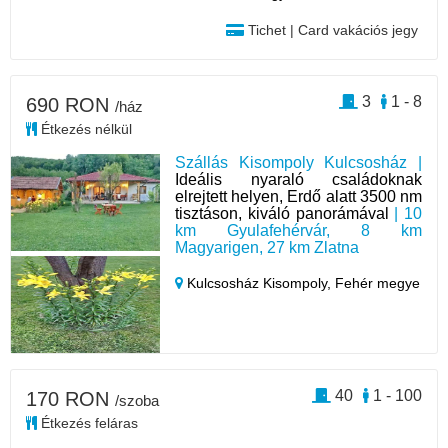
Tichet | Card vakációs jegy
3
1 - 8
690 RON
/ház
Étkezés nélkül
Szállás Kisompoly Kulcsosház |
Ideális nyaraló családoknak
elrejtett helyen, Erdő alatt 3500 nm
tisztáson, kiváló panorámával
| 10
km Gyulafehérvár, 8 km
Magyarigen, 27 km Zlatna
Kulcsosház Kisompoly,
Fehér megye
40
1 - 100
170 RON
/szoba
Étkezés feláras