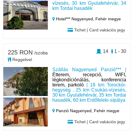
vízesés, 30 km Gyulafehérvár, 34
km Tordai hasadék
Hotel*** Nagyenyed,
Fehér megye
Tichet | Card vakációs jegy
14
1 - 30
225 RON
/szoba
Reggelivel
Szállás Nagyenyed Panzió*** |
Étterem, recepció, WIFI,
légkondíciónálás, konferencia
terem, parkoló
| 18 km Torockói-
hegység , 25 km Csukás-vízesés,
30 km Gyulafehérvár, 35 km Tordai
hasadék, 60 km Erdőfeleki-sípálya
Panzió Nagyenyed,
Fehér megye
Tichet | Card vakációs jegy