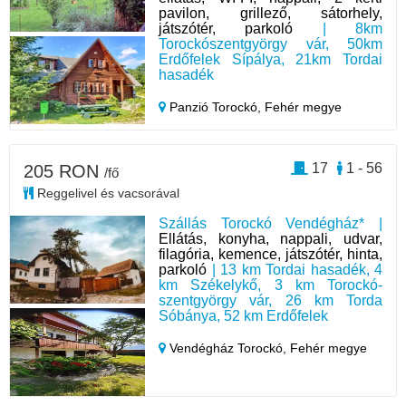
pavilon, grillező, sátorhely,
játszótér, parkoló
| 8km
Torockószentgyörgy vár, 50km
Erdőfelek Sípálya, 21km Tordai
hasadék
Panzió Torockó,
Fehér megye
17
1 - 56
205 RON
/fő
Reggelivel és vacsorával
Szállás Torockó Vendégház* |
Ellátás, konyha, nappali, udvar,
filagória, kemence, játszótér, hinta,
parkoló
| 13 km Tordai hasadék, 4
km Székelykő, 3 km Torockó-
szentgyörgy vár, 26 km Torda
Sóbánya, 52 km Erdőfelek
Vendégház Torockó,
Fehér megye