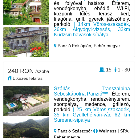
és folyóval határos, Étterem,
vendégkonyha, ebédlő, WI-FI,
központi fűtés, terasz, kert,
filagória, grill, gyerek játszóhely,
parkoló
| 14km Vörös-szakadék,
26km Algyógyi-vízesés, 33km
Kudzsiri havasok sípálya
Panzió Felsőpián,
Fehér megye
15
1 - 30
240 RON
/szoba
Étkezés feláras
Szállás Transzalpina
Sebeskápolna Panzió*** |
Étterem,
vendégkonyha, rendezvényterem,
sportpálya, medence, grillező,
parkoló
| 25 km Vörös-szakadék,
35 km Gyulfehérvári-vár, 62 km
Sureanu-sípálya
Panzió Szászcsór
Wellness | SPA,
Fehér megye