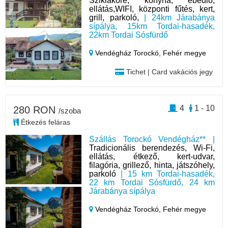
Sziklakőre, konyha, ebédlő,
ellátás,WIFI, központi fűtés, kert,
grill, parkoló,
| 24km Járabánya
sípálya, 15km Tordai-hasadék,
22km Tordai Sósfürdő
Vendégház Torockó,
Fehér megye
Tichet | Card vakációs jegy
4
1 - 10
280 RON
/szoba
Étkezés feláras
Szállás Torockó Vendégház** |
Tradicionális berendezés, Wi-Fi,
ellátás, étkező, kert-udvar,
filagória, grillező, hinta, játszóhely,
parkoló
| 15 km Tordai-hasadék,
22 km Tordai Sósfürdő, 24 km
Járabánya sípálya
Vendégház Torockó,
Fehér megye