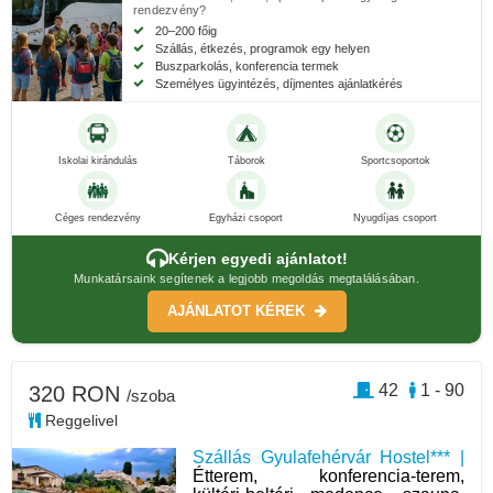
rendezvény?
20–200 főig
Szállás, étkezés, programok egy helyen
Buszparkolás, konferencia termek
Személyes ügyintézés, díjmentes ajánlatkérés
Iskolai kirándulás
Táborok
Sportcsoportok
Céges rendezvény
Egyházi csoport
Nyugdíjas csoport
Kérjen egyedi ajánlatot!
Munkatársaink segítenek a legjobb megoldás megtalálásában.
AJÁNLATOT KÉREK
42
1 - 90
320 RON
/szoba
Reggelivel
Szállás Gyulafehérvár Hostel*** |
Étterem, konferencia-terem,