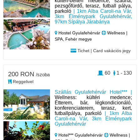
kültéri-beltéri medence, szauna,
pezsgőfürdő, terasz, futball pálya,
parkoló
| 1km Alba Caroli-na Vár,
3km Élménypark Gyulafehérvár,
97km Sípálya Járabánya
Hostel Gyulafehérvár
Wellness |
SPA, Fehér megye
Tichet | Card vakációs jegy
60
1 - 130
200 RON
/szoba
Reggelivel
Szállás Gyulafehérvár Hotel*** |
Wellness: kültéri medence;
Étterem, bár, légkondicionáló,
konferenciaterem, terasz, kert,
futballpálya, parkoló
| 1km Alba
Caroli-na Vár, 3km Élménypark
Gyulafehérvár
Hotel*** Gyulafehérvár
Wellness |