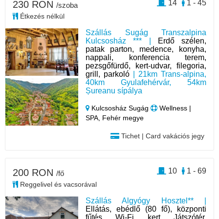
14
1 - 45
230 RON
/szoba
Étkezés nélkül
Szállás Sugág Transzalpina
Kulcsosház *** |
Erdő szélen,
patak parton, medence, konyha,
nappali, konferencia terem,
pezsgőfürdő, kert-udvar, filegoria,
grill, parkoló
| 21km Trans-alpina,
40km Gyulafehérvár, 54km
Șureanu sípálya
Kulcsosház Sugág
Wellness |
SPA, Fehér megye
Tichet | Card vakációs jegy
10
1 - 69
200 RON
/fő
Reggelivel és vacsorával
Szállás Algyógy Hosztel** |
Ellátás, ebédlő (80 fő), központi
fűtés, Wi-Fi, kert, Játszótér,