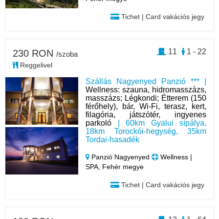
Tichet | Card vakációs jegy
11
1 - 22
230 RON
/szoba
Reggelivel
Szállás Nagyenyed Panzió *** |
Wellness: szauna, hidromasszázs,
masszázs; Légkondi; Étterem (150
férőhely), bár, Wi-Fi, terasz, kert,
filagória, játszótér, ingyenes
parkoló
| 60km Gyalui sípálya,
18km Torockói-hegység, 35km
Tordai-hasadék
Panzió Nagyenyed
Wellness |
SPA, Fehér megye
Tichet | Card vakációs jegy