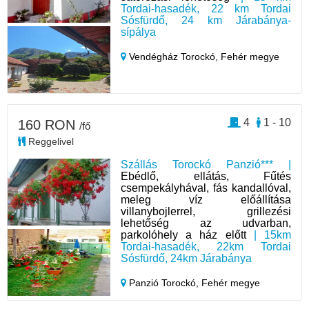
Tordai-hasadék, 22 km Tordai
Sósfürdő, 24 km Járabánya-
sípálya
Vendégház Torockó,
Fehér megye
4
1 - 10
160 RON
/fő
Reggelivel
Szállás Torockó Panzió*** |
Ebédlő, ellátás, Fűtés
csempekályhával, fás kandallóval,
meleg víz előállítása
villanybojlerrel, grillezési
lehetőség az udvarban,
parkolóhely a ház előtt
| 15km
Tordai-hasadék, 22km Tordai
Sósfürdő, 24km Járabánya
Panzió Torockó,
Fehér megye