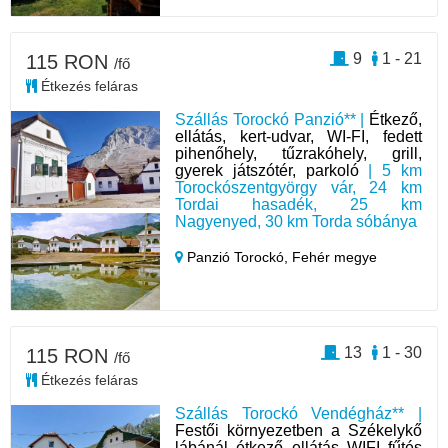
9
1 - 21
115 RON
/fő
Étkezés feláras
Szállás Torockó Panzió** |
Étkező,
ellátás, kert-udvar, WI-FI, fedett
pihenőhely, tűzrakóhely, grill,
gyerek játszótér, parkoló
| 5 km
Torockószentgyörgy vár, 24 km
Tordai hasadék, 25 km
Nagyenyed, 30 km Torda sóbánya
Panzió Torockó,
Fehér megye
13
1 - 30
115 RON
/fő
Étkezés feláras
Szállás Torockó Vendégház** |
Festői környezetben a Székelykő
lábánál, étkező, ellátás, WIFI, fűtés