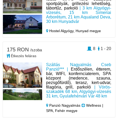
sportpályák, grillezési lehetőség,
tábortűz, parkoló
| 3 km Algyógyi-
vízesés, 15 km Simeriai
Arborétum, 21 km Aqualand Deva,
30 km Hunyadvár
Hostel Algyógy,
Hunyad megye
8
1 - 20
175 RON
/szoba
Étkezés feláras
Szállás Nagyalmás Cseb
Panzió*** |
Erdőszélen, étterem,
bár, WIFI, konfernciaterem, SPA
központ (medence, szauna,
pezsgőfürdő), terasz, kert-udvar,
filagória, grill, parkoló
| Vörös-
szakadék 68 km, Algyógyi-vízesés
31 km, Gyulafehérvári Vár 48 km
Panzió Nagyalmás
Wellness |
SPA, Fehér megye