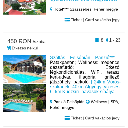
Hotel**** Szászsebes,
Fehér megye
Tichet | Card vakációs jegy
8
1 - 23
450 RON
/szoba
Étkezés nélkül
Szállás Felsőpián Panzió*** |
Patakparton; Wellness: medence,
dézsafürdő; Étkező,
légkondicionálás, WIFI, terasz,
kert-udvar, filagória, grillező,
játszóhely, parkoló
| 24km Vörös-
szakadék, 40km Algyógyi-vízesés,
61km Kudzsiri–havasok-sípálya
Panzió Felsőpián
Wellness | SPA,
Fehér megye
Tichet | Card vakációs jegy