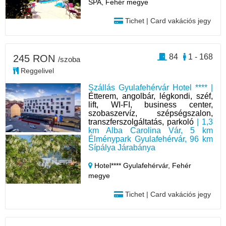
SPA, Fehér megye
Tichet | Card vakációs jegy
84
1 - 168
245 RON
/szoba
Reggelivel
Szállás Gyulafehérvár Hotel **** |
Étterem, angolbár, légkondi, széf,
lift, WI-FI, business center,
szobaszervíz, szépségszalon,
transzferszolgáltatás, parkoló
| 1,3
km Alba Carolina Vár, 5 km
Élménypark Gyulafehérvár, 96 km
Sípálya Járabánya
Hotel**** Gyulafehérvár,
Fehér
megye
Tichet | Card vakációs jegy