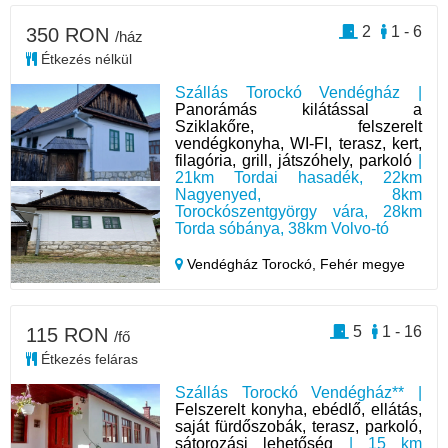
2
1 - 6
350 RON
/ház
Étkezés nélkül
Szállás Torockó Vendégház |
Panorámás kilátással a
Sziklakőre, felszerelt
vendégkonyha, WI-FI, terasz, kert,
filagória, grill, játszóhely, parkoló
|
21km Tordai hasadék, 22km
Nagyenyed, 8km
Torockószentgyörgy vára, 28km
Torda sóbánya, 38km Volvo-tó
Vendégház Torockó,
Fehér megye
5
1 - 16
115 RON
/fő
Étkezés feláras
Szállás Torockó Vendégház** |
Felszerelt konyha, ebédlő, ellátás,
saját fürdőszobák, terasz, parkoló,
sátorozási lehetőség
| 15 km