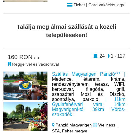
Tichet | Card vakációs jegy
Találja meg álmai szállását a közeli
településeken!
24
1 - 127
160 RON
/fő
Reggelivel és vacsorával
Szállás Magyarigen Panzió*** |
Medence, étterem, kráma,
rendezvényterem, terasz, WIFI,
kert-udvar, filagória, grill,
szabadtéri Mozi és Diszkó,
sportpálya, parkoló
| 11km
Gyulafehérvári vára, 14km
Magyarigeni-tó, 39km Vörös-
szakadék
Panzió Magyarigen
Wellness |
SPA, Fehér megye