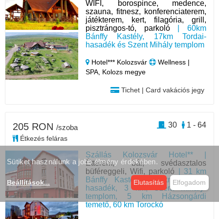
WIFI, borospince, medence,
szauna, fitnesz, konferenciaterem,
játékterem, kert, filagória, grill,
pisztrángos-tó, parkoló
| 60km
Bánffy Kastély, 17km Tordai-
hasadék és Szent Mihály templom
Hotel*** Kolozsvár
Wellness |
SPA, Kolozs megye
Tichet | Card vakációs jegy
30
1 - 64
205 RON
/szoba
Étkezés feláras
Szállás Kolozsvár Hotel** |
Sütiket használunk a jobb élmény érdekében.
Étterem, bár, svédasztalos
büféreggeli, Wifi, parkoló
| 31 km
Bánffy Kastély, 37 km, Tordai-
Beállítások
...
Elutasítás
Elfogadom
hasadék, 3 km, Szent Mihály-
templom, 5 km Házsongárdi
temető, 60 km Torockó