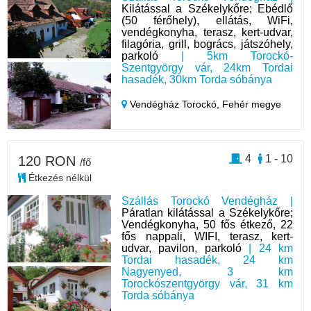
Kilátással a Székelykőre; Ebédlő
(50 férőhely), ellátás, WiFi,
vendégkonyha, terasz, kert-udvar,
filagória, grill, bogrács, játszóhely,
parkoló
| 5km Torockó-
Szentgyörgy vár, 24km Tordai
hasadék, 30km Torda sóbánya
Vendégház Torockó,
Fehér megye
4
1 - 10
120 RON
/fő
Étkezés nélkül
Szállás Torockó Vendégház |
Páratlan kilátással a Székelykőre;
Vendégkonyha, 50 fős étkező, 22
fős nappali, WIFI, terasz, kert-
udvar, pavilon, parkoló
| 24 km
Tordai hasadék, 24 km
Nagyenyed, 3 km
Torockószentgyörgy vár, 31 km
Torda sóbánya