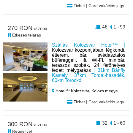
Tichet | Card vakációs jegy
46
1 - 99
270 RON
/szoba
Étkezés feláras
Szállás Kolozsvár Hotel*** |
Kolozsvár központjában, légkondi,
étterem, bár, svédasztalos
büféreggeli, lift, WI-FI, minibár,
teraszos szobák, 24 férőhelyes
fedett mélygarázs
| 31km Bánffy
Kastély, 37km Tordai-hasadék,
60km Torockó
Hotel*** Kolozsvár,
Kolozs megye
Tichet | Card vakációs jegy
32
1 - 60
300 RON
/szoba
Reggelivel