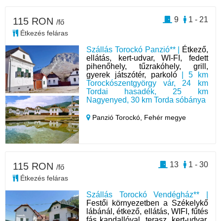
9
1 - 21
115 RON
/fő
Étkezés feláras
Szállás Torockó Panzió** |
Étkező,
ellátás, kert-udvar, WI-FI, fedett
pihenőhely, tűzrakóhely, grill,
gyerek játszótér, parkoló
| 5 km
Torockószentgyörgy vár, 24 km
Tordai hasadék, 25 km
Nagyenyed, 30 km Torda sóbánya
Panzió Torockó,
Fehér megye
13
1 - 30
115 RON
/fő
Étkezés feláras
Szállás Torockó Vendégház** |
Festői környezetben a Székelykő
lábánál, étkező, ellátás, WIFI, fűtés
fás kandallóval, terasz, kert-udvar,