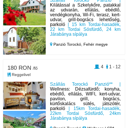
Szállás Torockó Panzió |
Kilátással a Szkelykőre, patakkal
az udvarán, ellátás, ebédlő,
vendégkonyha, Wi-Fi, terasz, kert-
udvar, grill-bogrács lehetőség,
parkoló
| 15 km Tordai-hasadék,
22 km Tordai Sósfürdő, 24 km
Járabánya sípálya
Panzió Torockó,
Fehér megye
4
1 - 12
180 RON
/fő
Reggelivel
Szállás Torockó Panzió** |
Wellness: Dézsafürdő; konyha,
ebédlő, ellátás, WIFI, kert-udvar,
pavilon, grill, bogrács,
kürtőskalács sütés, játszótér,
parkoló
| 15km Tordai-hasadék,
22km Tordai Sósfürdő, 24km
Járabánya sípálya