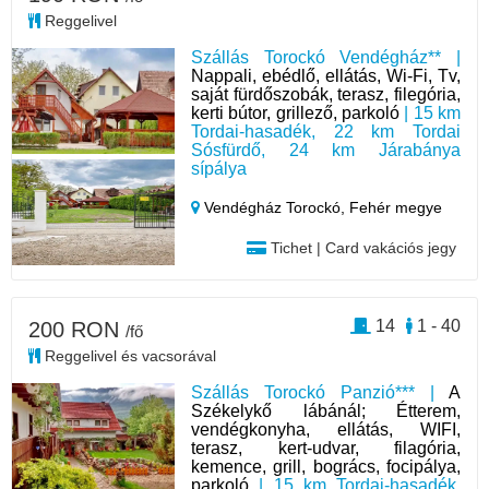
Reggelivel
Szállás Torockó Vendégház** |
Nappali, ebédlő, ellátás, Wi-Fi, Tv,
saját fürdőszobák, terasz, filegória,
kerti bútor, grillező, parkoló
| 15 km
Tordai-hasadék, 22 km Tordai
Sósfürdő, 24 km Járabánya
sípálya
Vendégház Torockó,
Fehér megye
Tichet | Card vakációs jegy
14
1 - 40
200 RON
/fő
Reggelivel és vacsorával
Szállás Torockó Panzió*** |
A
Székelykő lábánál; Étterem,
vendégkonyha, ellátás, WIFI,
terasz, kert-udvar, filagória,
kemence, grill, bogrács, focipálya,
parkoló
| 15 km Tordai-hasadék,