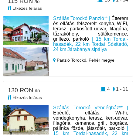
115 RON
/fő
Étkezés feláras
Szállás Torockó Panzió** |
Étterem
és ellátás, felszerelt konyha, WIFI,
terasz, parkosított udvar, filagória,
tűzrakóhely, sütőkemence,
grillező, parkoló
| 15 km Tordai-
hasadék, 22 km Tordai Sósfürdő,
24 km Járabánya sípálya
Panzió Torockó,
Fehér megye
4
1 - 11
130 RON
/fő
Étkezés feláras
Szállás Torockó Vendégház** |
Ebédlő, ellátás, Wi-Fi,
vendégkonyha, terasz, kert-udvar,
filagória, kemence, grill, bogrács,
pálinka főzde, játszótér, parkoló
|
15 km Tordai-hasadék, 22 km