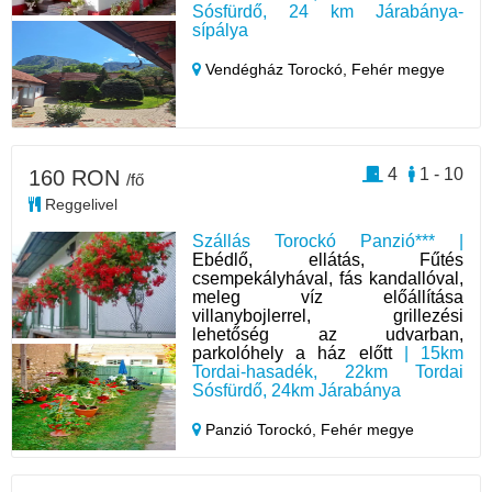
Sósfürdő, 24 km Járabánya-
sípálya
Vendégház Torockó,
Fehér megye
4
1 - 10
160 RON
/fő
Reggelivel
Szállás Torockó Panzió*** |
Ebédlő, ellátás, Fűtés
csempekályhával, fás kandallóval,
meleg víz előállítása
villanybojlerrel, grillezési
lehetőség az udvarban,
parkolóhely a ház előtt
| 15km
Tordai-hasadék, 22km Tordai
Sósfürdő, 24km Járabánya
Panzió Torockó,
Fehér megye