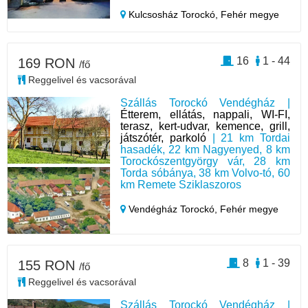
Kulcsosház Torockó,
Fehér megye
16
1 - 44
169 RON
/fő
Reggelivel és vacsorával
Szállás Torockó Vendégház |
Étterem, ellátás, nappali, WI-FI,
terasz, kert-udvar, kemence, grill,
játszótér, parkoló
| 21 km Tordai
hasadék, 22 km Nagyenyed, 8 km
Torockószentgyörgy vár, 28 km
Torda sóbánya, 38 km Volvo-tó, 60
km Remete Sziklaszoros
Vendégház Torockó,
Fehér megye
8
1 - 39
155 RON
/fő
Reggelivel és vacsorával
Szállás Torockó Vendégház |