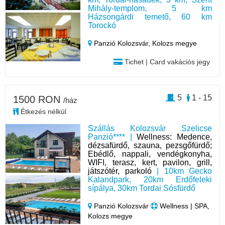
Mihály-templom, 5 km
Házsongárdi temető, 60 km
Torockó
Panzió Kolozsvár,
Kolozs megye
Tichet | Card vakációs jegy
5
1 - 15
1500 RON
/ház
Étkezés nélkül
Szállás Kolozsvár Szelicse
Panzió**** |
Wellness: Medence,
dézsafürdő, szauna, pezsgőfürdő;
Ebédlő, nappali, vendégkonyha,
WIFI, terasz, kert, pavilon, grill,
játszótér, parkoló
| 10km Gecko
Kalandpark, 20km Erdőfeleki
sípálya, 30km Tordai Sósfürdő
Panzió Kolozsvár
Wellness | SPA,
Kolozs megye