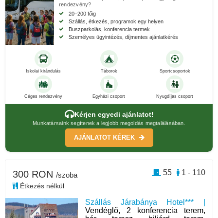
rendezvény?
20–200 főig
Szállás, étkezés, programok egy helyen
Buszparkolás, konferencia termek
Személyes ügyintézés, díjmentes ajánlatkérés
Iskolai kirándulás
Táborok
Sportcsoportok
Céges rendezvény
Egyházi csoport
Nyugdíjas csoport
Kérjen egyedi ajánlatot!
Munkatársaink segítenek a legjobb megoldás megtalálásában.
AJÁNLATOT KÉREK
55
1 - 110
300 RON
/szoba
Étkezés nélkül
Szállás Járabánya Hotel*** |
Vendéglő, 2 konferencia terem,