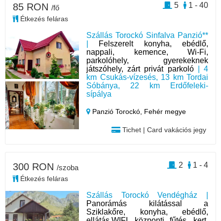
5
1 - 40
85 RON
/fő
Étkezés feláras
Szállás Torockó Sinfalva Panzió**
|
Felszerelt konyha, ebédlő,
nappali, kemence, Wi-Fi,
parkolóhely, gyerekeknek
játszóhely, zárt privát parkoló
| 4
km Csukás-vízesés, 13 km Tordai
Sóbánya, 22 km Erdőfeleki-
sípálya
Panzió Torockó,
Fehér megye
Tichet | Card vakációs jegy
2
1 - 4
300 RON
/szoba
Étkezés feláras
Szállás Torockó Vendégház |
Panorámás kilátással a
Sziklakőre, konyha, ebédlő,
ellátás,WIFI, központi fűtés, kert,