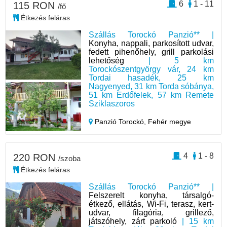
6
1 - 11
115 RON
/fő
Étkezés feláras
Szállás Torockó Panzió** |
Konyha, nappali, parkosított udvar,
fedett pihenőhely, grill parkolási
lehetőség
| 5 km
Torockószentgyörgy vár, 24 km
Tordai hasadék, 25 km
Nagyenyed, 31 km Torda sóbánya,
51 km Erdőfelek, 57 km Remete
Sziklaszoros
Panzió Torockó,
Fehér megye
4
1 - 8
220 RON
/szoba
Étkezés feláras
Szállás Torockó Panzió** |
Felszerelt konyha, társalgó-
étkező, ellátás, Wi-Fi, terasz, kert-
udvar, filagória, grillező,
játszóhely, zárt parkoló
| 15 km