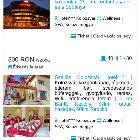
központja, 29 km Tordai-hasadék
és a Sóbánya
Hotel**** Kolozsvár
Wellness |
SPA, Kolozs megye
Tichet | Card vakációs jegy
40
1 - 80
300 RON
/szoba
Étkezés feláras
Szállás Kolozsvár Hotel**** |
Kolozsvár központjában, légkondi,
étterem, bár, svédasztalos
büféreggeli, gyógyfürdő, terasz,
Wifi, konferencia terem
| 31km
Bánffy Kastély, 37km Tordai-
hasadék, 60km Torockó
Hotel**** Kolozsvár
Wellness |
SPA, Kolozs megye
Tichet | Card vakációs jegy