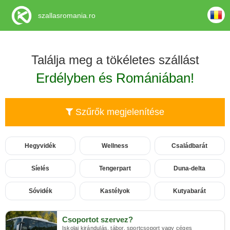
szallasromania.ro
Találja meg a tökéletes szállást
Erdélyben és Romániában!
Szűrők megjelenítése
Hegyvidék
Wellness
Családbarát
Síelés
Tengerpart
Duna-delta
Sóvidék
Kastélyok
Kutyabarát
Csoportot szervez?
Iskolai kirándulás, tábor, sportcsoport vagy céges