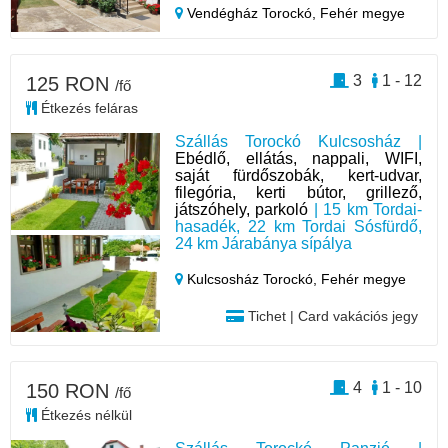
Vendégház Torockó,
Fehér megye
3
1 - 12
125 RON
/fő
Étkezés feláras
Szállás Torockó Kulcsosház |
Ebédlő, ellátás, nappali, WIFI,
saját fürdőszobák, kert-udvar,
filegória, kerti bútor, grillező,
játszóhely, parkoló
| 15 km Tordai-
hasadék, 22 km Tordai Sósfürdő,
24 km Járabánya sípálya
Kulcsosház Torockó,
Fehér megye
Tichet | Card vakációs jegy
4
1 - 10
150 RON
/fő
Étkezés nélkül