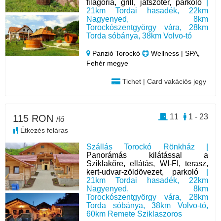
filagória, grill, játszótér, parkoló
|
21km Tordai hasadék, 22km
Nagyenyed, 8km
Torockószentgyörgy vára, 28km
Torda sóbánya, 38km Volvo-tó
Panzió Torockó
Wellness | SPA,
Fehér megye
Tichet | Card vakációs jegy
11
1 - 23
115 RON
/fő
Étkezés feláras
Szállás Torockó Rönkház |
Panorámás kilátással a
Sziklakőre, ellátás, WI-FI, terasz,
kert-udvar-zöldövezet, parkoló
|
21km Tordai hasadék, 22km
Nagyenyed, 8km
Torockószentgyörgy vára, 28km
Torda sóbánya, 38km Volvo-tó,
60km Remete Sziklaszoros