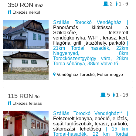
2
1 - 6
350 RON
/ház
Étkezés nélkül
Szállás Torockó Vendégház |
Panorámás kilátással a
Sziklakőre, felszerelt
vendégkonyha, WI-FI, terasz, kert,
filagória, grill, játszóhely, parkoló
|
21km Tordai hasadék, 22km
Nagyenyed, 8km
Torockószentgyörgy vára, 28km
Torda sóbánya, 38km Volvo-tó
Vendégház Torockó,
Fehér megye
5
1 - 16
115 RON
/fő
Étkezés feláras
Szállás Torockó Vendégház** |
Felszerelt konyha, ebédlő, ellátás,
saját fürdőszobák, terasz, parkoló,
sátorozási lehetőség
| 15 km
Tordai-hasadék, 22 km Tordai