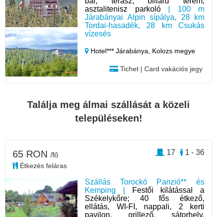
bár, terasz, biliárd terem,
asztalitenisz parkoló
| 100 m
Járabányai Alpin sípálya, 28 km
Tordai-hasadék, 28 km Csukás
vízesés
Hotel*** Járabánya,
Kolozs megye
Tichet | Card vakációs jegy
Találja meg álmai szállását a közeli
településeken!
17
1 - 36
65 RON
/fő
Étkezés feláras
Szállás Torockó Panzió** és
Kemping |
Festői kilátással a
Székelykőre; 40 fős étkező,
ellátás, WI-FI, nappali, 2 kerti
pavilon, grillező, sátorhely,