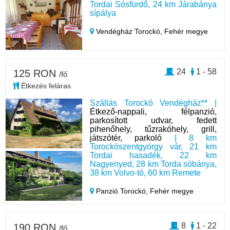
Tordai Sósfürdő, 24 km Járabánya
sípálya
Vendégház Torockó,
Fehér megye
24
1 - 58
125 RON
/fő
Étkezés feláras
Szállás Torockó Vendégház** |
Étkező-nappali, félpanzió,
parkosított udvar, fedett
pihenőhely, tűzrakóhely, grill,
játszótér, parkoló
| 8 km
Torockószentgyörgy vár, 21 km
Tordai hasadék, 22 km
Nagyenyed, 28 km Torda sóbánya,
38 km Volvo-tó, 60 km Remete
Panzió Torockó,
Fehér megye
8
1 - 22
190 RON
/fő