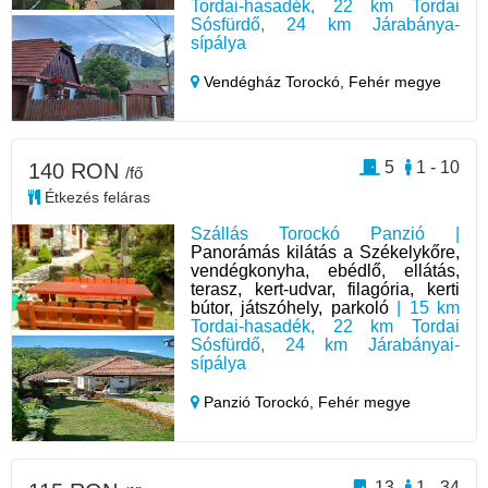
Tordai-hasadék, 22 km Tordai
Sósfürdő, 24 km Járabánya-
sípálya
Vendégház Torockó,
Fehér megye
5
1 - 10
140 RON
/fő
Étkezés feláras
Szállás Torockó Panzió |
Panorámás kilátás a Székelykőre,
vendégkonyha, ebédlő, ellátás,
terasz, kert-udvar, filagória, kerti
bútor, játszóhely, parkoló
| 15 km
Tordai-hasadék, 22 km Tordai
Sósfürdő, 24 km Járabányai-
sípálya
Panzió Torockó,
Fehér megye
13
1 - 34