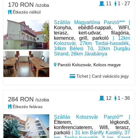
11
1 - 27
170 RON
/szoba
Étkezés nélkül
Szállás Magyarlóna Panzió*** |
Konyha, ebédlő-nappali, WIFI,
terasz, kert-udvar, filagória,
kemence, grill, parkoló
| 12km
Kolozsvár, 27km Tordai-hasadék,
34km Bélesi Tó, 32km Durgău
Strand, 26km Járabánya
Panzió Kolozsvár,
Kolozs megye
Tichet | Card vakációs jegy
12
1 - 36
284 RON
/szoba
Étkezés feláras
Szállás Kolozsvár Panzió** |
Étterem, légkondi,
konferenciaterem, Wifi, terasz,
parkoló
| 31 km Bánffy Kastély, 37
km, Tordai-hasadék, 3 km, Szent