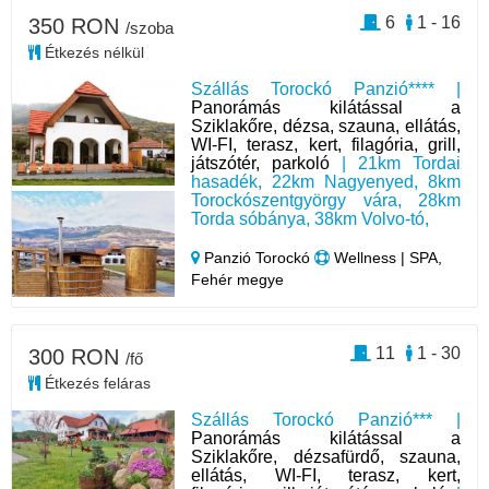
6
1 - 16
350 RON
/szoba
Étkezés nélkül
Szállás Torockó Panzió**** |
Panorámás kilátással a
Sziklakőre, dézsa, szauna, ellátás,
WI-FI, terasz, kert, filagória, grill,
játszótér, parkoló
| 21km Tordai
hasadék, 22km Nagyenyed, 8km
Torockószentgyörgy vára, 28km
Torda sóbánya, 38km Volvo-tó,
Panzió Torockó
Wellness | SPA,
Fehér megye
11
1 - 30
300 RON
/fő
Étkezés feláras
Szállás Torockó Panzió*** |
Panorámás kilátással a
Sziklakőre, dézsafürdő, szauna,
ellátás, WI-FI, terasz, kert,