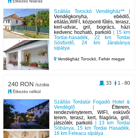
Étkezés feláras
Szállás Torockó Vendégház** |
Vendégkonyha, ebédlő,
ellátás,WIFI, központi fűtés, terasz,
kert-udvar,, gril, bogrács, házi
kedvenc hozható, parkoló
| 15 km
Tordai-hasadék, 22 km Tordai
Sósfürdő, 24 km Járabánya
sípálya
Vendégház Torockó,
Fehér megye
33
1 - 80
240 RON
/szoba
Étkezés nélkül
Szállás Tordatúr Fogadó Hotel &
Vendéglő |
Étterem,
rendezvényterem, WIFI, esküvői
terem, terasz, kert, filagória, grill,
játszótér, parkoló
| 13 km Tordai
Sóbánya, 15 km Tordai Hasadék,
16 km Feleacu sípálya