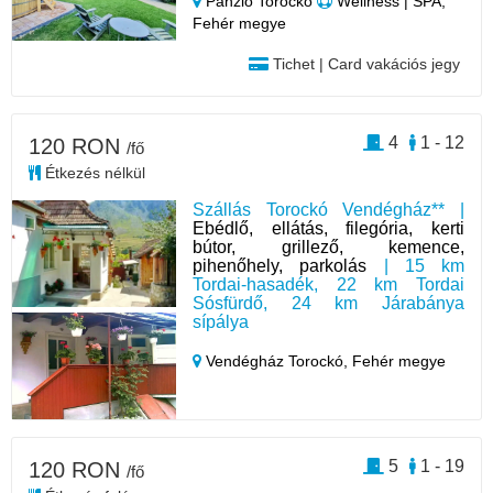
Panzió Torockó
Wellness | SPA,
Fehér megye
Tichet | Card vakációs jegy
4
1 - 12
120 RON
/fő
Étkezés nélkül
Szállás Torockó Vendégház** |
Ebédlő, ellátás, filegória, kerti
bútor, grillező, kemence,
pihenőhely, parkolás
| 15 km
Tordai-hasadék, 22 km Tordai
Sósfürdő, 24 km Járabánya
sípálya
Vendégház Torockó,
Fehér megye
5
1 - 19
120 RON
/fő