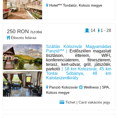
Hotel*** Tordatúr,
Kolozs megye
14
1 - 28
250 RON
/szoba
Étkezés feláras
Szállás Kolozsvár Magyarnádas
Panzió*** |
Erdőszélen magaslati
tisztáson, étterem, WIFI,
konferenciaterem, fitneszterem,
terasz, kert-udvar, grill, játszótér,
parkoló
| 18 km Kolozsvár, 45 km
Tordai Sóbánya, 48 km
Kalotaszentkirály
Panzió Kolozsvár
Wellness | SPA,
Kolozs megye
Tichet | Card vakációs jegy