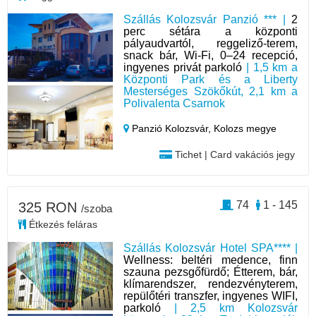
Szállás Kolozsvár Panzió *** |
2
perc sétára a központi
pályaudvartól, reggeliző-terem,
snack bár, Wi-Fi, 0–24 recepció,
ingyenes privát parkoló
| 1,5 km a
Központi Park és a Liberty
Mesterséges Szökőkút, 2,1 km a
Polivalenta Csarnok
Panzió Kolozsvár,
Kolozs megye
Tichet | Card vakációs jegy
74
1 - 145
325 RON
/szoba
Étkezés feláras
Szállás Kolozsvár Hotel SPA**** |
Wellness: beltéri medence, finn
szauna pezsgőfürdő; Étterem, bár,
klímarendszer, rendezvényterem,
repülőtéri transzfer, ingyenes WIFI,
parkoló
| 2,5 km Kolozsvár