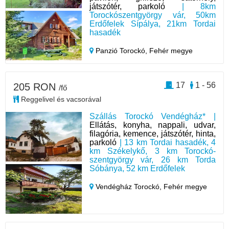
játszótér, parkoló
| 8km
Torockószentgyörgy vár, 50km
Erdőfelek Sípálya, 21km Tordai
hasadék
Panzió Torockó,
Fehér megye
17
1 - 56
205 RON
/fő
Reggelivel és vacsorával
Szállás Torockó Vendégház* |
Ellátás, konyha, nappali, udvar,
filagória, kemence, játszótér, hinta,
parkoló
| 13 km Tordai hasadék, 4
km Székelykő, 3 km Torockó-
szentgyörgy vár, 26 km Torda
Sóbánya, 52 km Erdőfelek
Vendégház Torockó,
Fehér megye