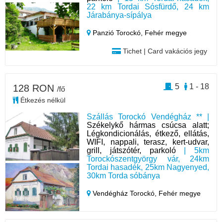
22 km Tordai Sósfürdő, 24 km
Járabánya-sípálya
Panzió Torockó,
Fehér megye
Tichet | Card vakációs jegy
5
1 - 18
128 RON
/fő
Étkezés nélkül
Szállás Torockó Vendégház ** |
Székelykő hármas csúcsa alatt;
Légkondicionálás, étkező, ellátás,
WIFI, nappali, terasz, kert-udvar,
grill, játszótér, parkoló
| 5km
Torockószentgyörgy vár, 24km
Tordai hasadék, 25km Nagyenyed,
30km Torda sóbánya
Vendégház Torockó,
Fehér megye