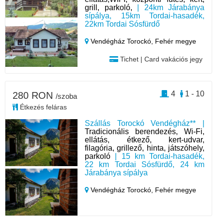
grill, parkoló,
| 24km Járabánya
sípálya, 15km Tordai-hasadék,
22km Tordai Sósfürdő
Vendégház Torockó,
Fehér megye
Tichet | Card vakációs jegy
4
1 - 10
280 RON
/szoba
Étkezés feláras
Szállás Torockó Vendégház** |
Tradicionális berendezés, Wi-Fi,
ellátás, étkező, kert-udvar,
filagória, grillező, hinta, játszóhely,
parkoló
| 15 km Tordai-hasadék,
22 km Tordai Sósfürdő, 24 km
Járabánya sípálya
Vendégház Torockó,
Fehér megye