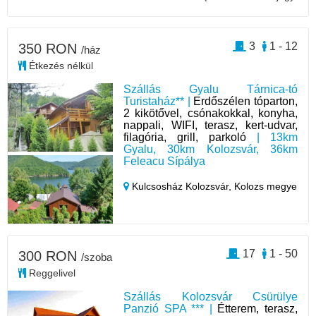
3
1 - 12
350 RON
/ház
Étkezés nélkül
Szállás Gyalu Tárnica-tó
Turistaház** |
Erdőszélen tóparton,
2 kikötővel, csónakokkal, konyha,
nappali, WIFI, terasz, kert-udvar,
filagória, grill, parkoló
| 13km
Gyalu, 30km Kolozsvár, 36km
Feleacu Sípálya
Kulcsosház Kolozsvár,
Kolozs megye
17
1 - 50
300 RON
/szoba
Reggelivel
Szállás Kolozsvár Csürülye
Panzió SPA *** |
Étterem, terasz,