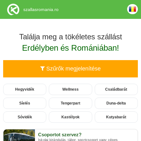
szallasromania.ro
Találja meg a tökéletes szállást
Erdélyben és Romániában!
Szűrők megjelenítése
Hegyvidék
Wellness
Családbarát
Síelés
Tengerpart
Duna-delta
Sóvidék
Kastélyok
Kutyabarát
Csoportot szervez?
Iskolai kirándulás, tábor, sportcsoport vagy céges