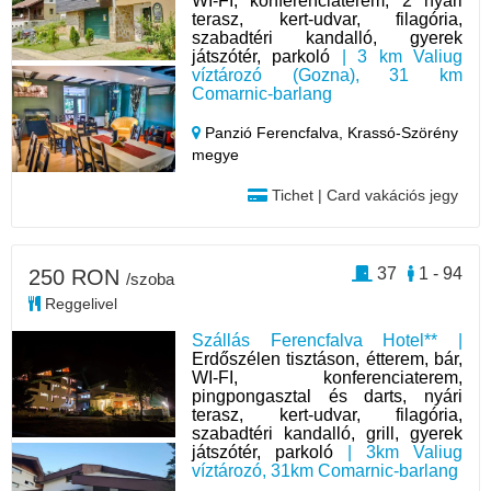
WI-FI, konferenciaterem, 2 nyári
terasz, kert-udvar, filagória,
szabadtéri kandalló, gyerek
játszótér, parkoló
| 3 km Valiug
víztározó (Gozna), 31 km
Comarnic-barlang
Panzió Ferencfalva,
Krassó-Szörény
megye
Tichet | Card vakációs jegy
37
1 - 94
250 RON
/szoba
Reggelivel
Szállás Ferencfalva Hotel** |
Erdőszélen tisztáson, étterem, bár,
WI-FI, konferenciaterem,
pingpongasztal és darts, nyári
terasz, kert-udvar, filagória,
szabadtéri kandalló, grill, gyerek
játszótér, parkoló
| 3km Valiug
víztározó, 31km Comarnic-barlang