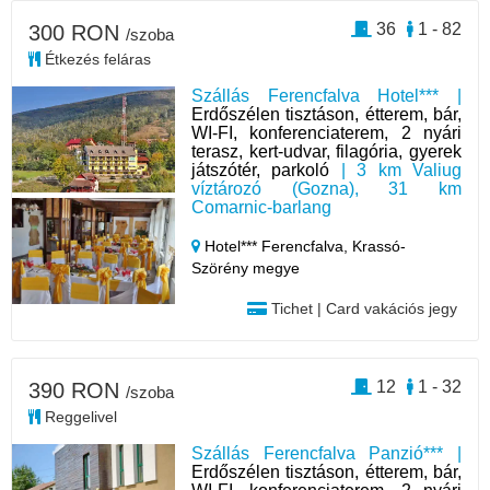
36
1 - 82
300 RON
/szoba
Étkezés feláras
Szállás Ferencfalva Hotel*** |
Erdőszélen tisztáson, étterem, bár,
WI-FI, konferenciaterem, 2 nyári
terasz, kert-udvar, filagória, gyerek
játszótér, parkoló
| 3 km Valiug
víztározó (Gozna), 31 km
Comarnic-barlang
Hotel*** Ferencfalva,
Krassó-
Szörény megye
Tichet | Card vakációs jegy
12
1 - 32
390 RON
/szoba
Reggelivel
Szállás Ferencfalva Panzió*** |
Erdőszélen tisztáson, étterem, bár,