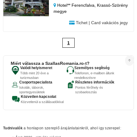
Hotel** Ferencfalva,
Krassó-Szörény
megye
Tichet | Card vakációs jegy
1
Miért válassza a SzallasRomania.ro-t?
Valódi helyismeret
Személyes segítség
Több mint 20 éve a
Telefonon, e-mailben állunk
turizmusban
rendelkezésre
Csoportspecialista
Részletes információk
Iskolák, táborok,
Pontos férőhely és
sportegyesületek
szobaelosztás
Közvetlen kapcsolat
Közvetlenül a szállásadókkal
Tudnivalók
a honlapon szereplő árajánlatainkról, ahol igy szerepel: