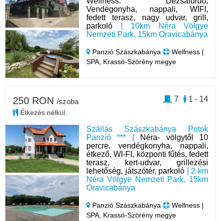
Wellness: Dézsafürdő;
Vendégonyha, nappali, WIFI,
fedett terasz, nagy udvar, grill,
parkoló
| 10km Néra Völgye
Nemzeti Park, 15km Oravicabánya
Panzió Szászkabánya
Wellness |
SPA, Krassó-Szörény megye
7
1 - 14
250 RON
/szoba
Étkezés nélkül
Szállás Szászkabánya Potok
Panzió *** |
Néra- völgytől 10
percre, vendégkonyha, nappali,
étkező, WI-FI, központi fűtés, fedett
terasz, kert-udvar, grillezési
lehetőség, játszótér, parkoló
| 2 km
Néra Völgye Nemzeti Park, 15km
Oravicabánya
Panzió Szászkabánya
Wellness |
SPA, Krassó-Szörény megye