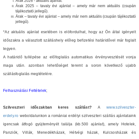
Árak 2026 - aktuális ajánlat.
Árak 2025 – tavaly évi ajánlat – amely már nem aktuális (csupán
tájékoztató jellegű).
Árak – tavaly évi ajánlat – amely már nem aktuális (csupán tájékoztató
jellegű).
*Az aktuális ajánlat esetében is elöfordulhat, hogy az Ön által igényelt
időszakra a választott szálláshely előleg befizetési határidővel már foglalt
legyen.
A határidő tullépése az előfoglalás automatikus érvényvesztését vonja
maga után. azonban lehetőséget teremt a soron következő ujabb
szállásfoglalás megtételére.
Felhasználási Feltételek
;
Szilveszteri időszakban keres szállást?
A
www.szilveszter-
erdely.ro
weboldalunkon a romániai erdélyi szilveszteri szállás ajánlataink
igencsak átfogó gyüjteményét találja (kb.500 ajánlat), amely Hotelek,
Panziók, Villák, Menedékházak, Hétvégi házak, Kulcsosházak és