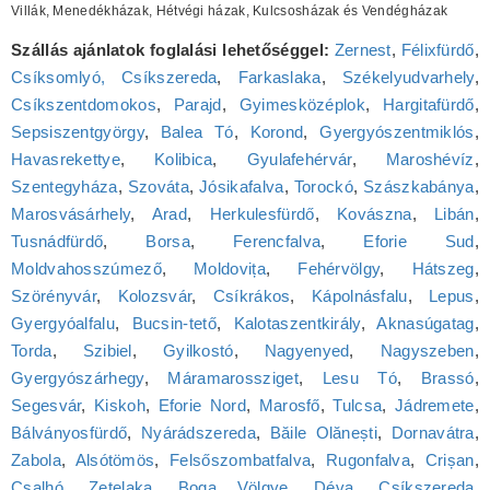
Villák, Menedékházak, Hétvégi házak, Kulcsosházak és Vendégházak
Szállás ajánlatok foglalási lehetőséggel:
Zernest
,
Félixfürdő
,
Csíksomlyó, Csíkszereda
,
Farkaslaka
,
Székelyudvarhely
,
Csíkszentdomokos
,
Parajd
,
Gyimesközéplok
,
Hargitafürdő
,
Sepsiszentgyörgy
,
Balea Tó
,
Korond
,
Gyergyószentmiklós
,
Havasrekettye
,
Kolibica
,
Gyulafehérvár
,
Maroshévíz
,
Szentegyháza
,
Szováta
,
Jósikafalva
,
Torockó
,
Szászkabánya
,
Marosvásárhely
,
Arad
,
Herkulesfürdő
,
Kovászna
,
Libán
,
Tusnádfürdő
,
Borsa
,
Ferencfalva
,
Eforie Sud
,
Moldvahosszúmező
,
Moldovița
,
Fehérvölgy
,
Hátszeg
,
Szörényvár
,
Kolozsvár
,
Csíkrákos
,
Kápolnásfalu
,
Lepus
,
Gyergyóalfalu
,
Bucsin-tető
,
Kalotaszentkirály
,
Aknasúgatag
,
Torda
,
Szibiel
,
Gyilkostó
,
Nagyenyed
,
Nagyszeben
,
Gyergyószárhegy
,
Máramarossziget
,
Lesu Tó
,
Brassó
,
Segesvár
,
Kiskoh
,
Eforie Nord
,
Marosfő
,
Tulcsa
,
Jádremete
,
Bálványosfürdő
,
Nyárádszereda
,
Băile Olănești
,
Dornavátra
,
Zabola
,
Alsótömös
,
Felsőszombatfalva
,
Rugonfalva
,
Crișan
,
Csalhó
,
Zetelaka
,
Boga Völgye
,
Déva
,
Csíkszereda
,