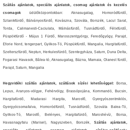
Szállás ajánlatok, speciális ajánlatok, csomag ajánlatok és
kezelés
csomagok
üdülőközpontokban: Aknasugatag, Homoródfürdő,
Szlanikfürdő, Bálványosfürdő, Kovászna, Szováta, Borszék, Lacul Sarat,
Torda, Calimanesti-Caciulata, Málnásfürdő, Tusnádfürdő, Félixfürdő,
Püspökfürdő - Május 1 Fürdő, Marosszentgyörgy, Feredőgyógy, Parajd,
Eforie Nord, tengerpart, Gyilkos-Tó, Püspükfürdő, Mangalia, Hargitafürdő,
Szelterszfürdő, Neptun, Herkulesfürdő, Szentegyháza, Saturn, Duna Delta,
Fogarasi Havasok, Bâlea-tó, Aknasugatag, Bázna, Mamaia, Olanest fürdő,
Parajd, Saturn, Mangalia
Hegyvidéki szállás ajánlatok, szállások sízési lehetőséggel:
Borsa,
Lepus, Aranyos-völgye, Fehérvölgy, Brassópojána, Kommandó, Bucsin,
Hargitafürdő, Madarasi Hargita, Marosfő, Gyergyószentmiklós,
Gyergyócsomafalva, Homoródfürdő, Tusnádfürdő, Szováta Balea-Tó,
Gyilkos-Tó, Marosfő, Belényes, Hargitafürdő, Maroshévíz, Borsa,
Havasnagyfalu (Marisel), Nagyszeben, Borszék,
Szállás ajánlatok,