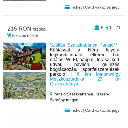
Tichet | Card vakációs jegy
8
1 - 21
215 RON
/szoba
Étkezés nélkül
Szállás Szászkabánya Panzió** |
Kilátással a Néra folyóra,
légkondicionáló, étterem, bár,
ellátás, WI-FI, nappali, terasz, kert-
udvar, pavilon, grillezés,
bográcsozás, sportfelszerelések,
parkoló
| 6 km Malomvölgy
Mészkőszurdoka, 23 km
Oravicabánya
Panzió Szászkabánya,
Krassó-
Szörény megye
Tichet | Card vakációs jegy