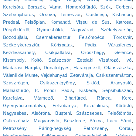
Kercisóra
,
Borszék
,
Vama
,
Homoródfürdő
,
Szék
,
Corbeni
,
Szebenjuharos
,
Orsova
,
Temesvár
,
Costinești
,
Kisbacon
,
Predeál
,
Felsőpián
,
Komandó
,
Vișeu de Sus
,
Katrosa
,
Püspökfürdő
,
Gyimesbükk
,
Nagyvárad
,
Székelyvarság
,
Bözödújfalu
,
Csernakeresztur
,
Felsőmoécs
,
Törcsvár
,
Székelykeresztúr
,
Kőrispatak
,
Pádis
,
Várasfenes
,
Kézdivásárhely
,
Csikpálfalva
,
Oroszhegy
,
Gelence
,
Kisompoly
,
Koltó
,
Szászcsór
,
Zetelaki Víztározó
,
Ivó
,
Madarasi Hargita
,
Dunatölgyes
,
Harangmező
,
Oláhszászka
,
Vălenii de Munte
,
Vajdahunyad
,
Zeteváralja
,
Csíkszentmárton
,
Szászrégen
,
Csíkszentgyörgy
,
Siklód
,
Aranyosfő
,
Málnásfürdő
,
Ic Ponor Pádis
,
Kiskede
,
Sepsibükszád
,
Karcfalva
,
Vármező
,
Biharfüred
,
Rânca
,
Kerc
,
Gyergyócsomafalva
,
Felsőbánya
,
Kézdialmás
,
Körösfő
,
Nagysebes
,
Alsóróna
,
Bușteni
,
Szászsebes
,
Felsőtömös
,
Csíkszépvíz
,
Magyarvista
,
Beszterce
,
Bázna
,
Lacu Sărat
,
Petrozsény
,
Páring-hegység, Petrozsény
,
Corbu
,
Mezőmadaras
,
Szilágycseh
,
Gyimesfelsőlok
,
Várhely
,