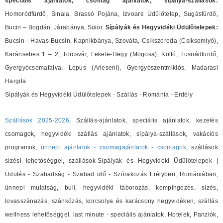
speciális ajánlatok, csomag ajánlatok, sípálya-szállások:
Homoródfürdő, Sinaia, Brassó Pojána, Izvoare Üdülőtelep, Sugásfürdő,
Bucin – Bogdán, Járabánya, Suior.
Sípályák és Hegyvidéki Üdülőtelepek:
Bucsin - Havas-Bucsin, Kapnikbánya, Szováta, Csíkszereda (Csíksomlyó),
Karánsebes 1 – 2, Törcsvár, Fekete-Hegy (Mogosa), Koltó, Tusnádfürdő,
Gyergyócsomafalva, Lepus (Arieseni), Gyergyószentmiklós, Madarasi
Hargita
Sípályák és Hegyvidéki Üdülőtelepek - Szállás - Románia - Erdély
Szállások 2025-2026
, Szállás-ajánlatok, speciális ajánlatok, kezelés
csomagok, hegyvidéki szállás ajánlatok, sípálya-szállások, vakációs
programok,
ünnepi ajánlatok - csomagajánlatok - csomagok
, szállások
sízési lehetőséggel, szállások-Sípályák és Hegyvidéki Üdülőtelepek |
Üdülés - Szabadság - Szabad idő - Szórakozás Erélyben, Romániában,
ünnepi mulatság, buli, hegyvidéki táborozás, kempingezés, sízés,
lovasszánazás, szánkózás, korcsolya és karácsony hegyvidéken, szállás
wellness lehetőséggel, last minute - speciális ajánlatok, Hotelek, Panziók,