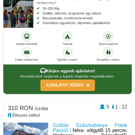
rendezvény?
20–200 főig
Szállás, étkezés, programok egy helyen
Buszparkolás, konferencia termek
Személyes ügyintézés, díjmentes ajánlatkérés
Iskolai kirándulás
Táborok
Sportcsoportok
Céges rendezvény
Egyházi csoport
Nyugdíjas csoport
Kérjen egyedi ajánlatot!
Munkatársaink segítenek a legjobb megoldás megtalálásában.
AJÁNLATOT KÉREK
5
1 - 12
310 RON
/szoba
Étkezés nélkül
Szállás Szászkabánya Potok
Panzió |
Néra- völgytől 15 percre;