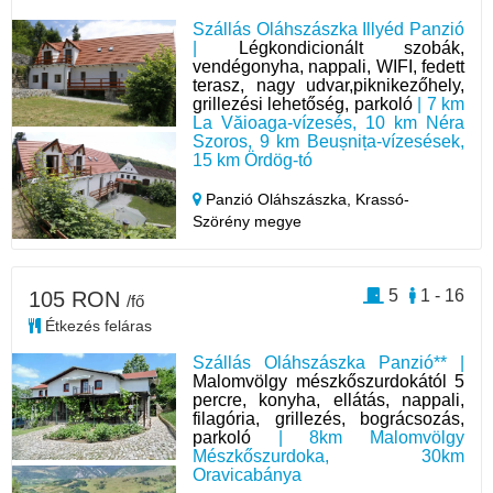
Szállás Oláhszászka Illyéd Panzió
|
Légkondicionált szobák,
vendégonyha, nappali, WIFI, fedett
terasz, nagy udvar,piknikezőhely,
grillezési lehetőség, parkoló
| 7 km
La Văioaga-vízesés, 10 km Néra
Szoros, 9 km Beușnița-vízesések,
15 km Ördög-tó
Panzió Oláhszászka,
Krassó-
Szörény megye
5
1 - 16
105 RON
/fő
Étkezés feláras
Szállás Oláhszászka Panzió** |
Malomvölgy mészkőszurdokától 5
percre, konyha, ellátás, nappali,
filagória, grillezés, bográcsozás,
parkoló
| 8km Malomvölgy
Mészkőszurdoka, 30km
Oravicabánya