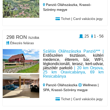
Panzió Oláhszászka,
Krassó-
Szörény megye
Tichet | Card vakációs jegy
25
1 - 56
298 RON
/szoba
Étkezés feláras
Szállás Oláhszászka Panzió*** |
Erdőszélen tisztáson, kültéri
medence, étterem, bár, WIFI,
légkondicionált, terasz, kert-udvar,
játszótér parkoló
| 20 km Orșova,
25 km Oravicabánya, 69 km
Resicabánya
Panzió Oláhszászka
Wellness |
SPA, Krassó-Szörény megye
Tichet | Card vakációs jegy