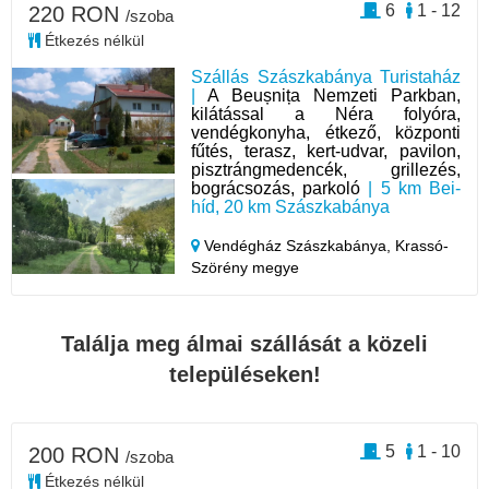
6
1 - 12
220 RON
/szoba
Étkezés nélkül
Szállás Szászkabánya Turistaház
|
A Beușnița Nemzeti Parkban,
kilátással a Néra folyóra,
vendégkonyha, étkező, központi
fűtés, terasz, kert-udvar, pavilon,
pisztrángmedencék, grillezés,
bográcsozás, parkoló
| 5 km Bei-
híd, 20 km Szászkabánya
Vendégház Szászkabánya,
Krassó-
Szörény megye
Találja meg álmai szállását a közeli
településeken!
5
1 - 10
200 RON
/szoba
Étkezés nélkül