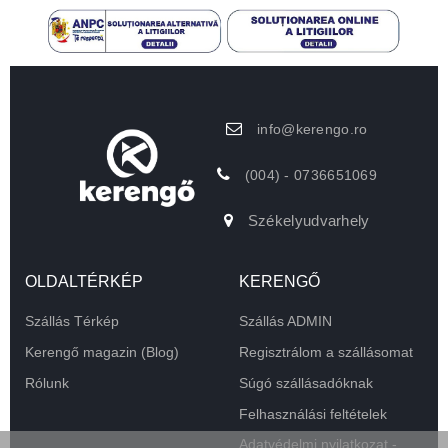
info@kerengo.ro
(004) - 0736651069
Székelyudvarhely
OLDALTÉRKÉP
KERENGŐ
Szállás Térkép
Szállás ADMIN
Kerengő magazin (Blog)
Regisztrálom a szállásomat
Rólunk
Súgó szállásadóknak
Felhasználási feltételek
Adatvédelmi nyilatkozat -