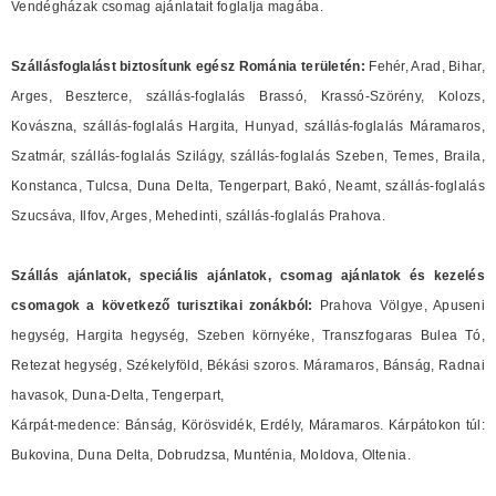
Vendégházak csomag ajánlatait foglalja magába.
Szállásfoglalást biztosítunk egész Románia területén:
Fehér, Arad, Bihar,
Arges, Beszterce, szállás-foglalás Brassó, Krassó-Szörény, Kolozs,
Kovászna, szállás-foglalás Hargita, Hunyad, szállás-foglalás Máramaros,
Szatmár, szállás-foglalás Szilágy, szállás-foglalás Szeben, Temes, Braila,
Konstanca, Tulcsa, Duna Delta, Tengerpart, Bakó, Neamt, szállás-foglalás
Szucsáva, Ilfov, Arges, Mehedinti, szállás-foglalás Prahova.
Szállás ajánlatok, speciális ajánlatok, csomag ajánlatok és
kezelés
csomagok
a következő turisztikai zonákból:
Prahova Völgye, Apuseni
hegység, Hargita hegység, Szeben környéke, Transzfogaras Bulea Tó,
Retezat hegység, Székelyföld, Békási szoros. Máramaros, Bánság, Radnai
havasok, Duna-Delta, Tengerpart,
Kárpát-medence: Bánság, Körösvidék, Erdély, Máramaros. Kárpátokon túl:
Bukovina, Duna Delta, Dobrudzsa, Munténia, Moldova, Oltenia.