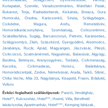
Kurtapatak
,
Szenéte
,
Váradszentmárton
,
Máréfalvi Patak
,
Bukarest
,
Torja
,
Radnaborberek
,
Kiskalota
,
Breaza
,
Gura
Humorului
,
Óradna
,
Karácsonkő
,
Sinaia
,
Szilágybagos
,
Csíkdelne
,
Magura
,
Arefu
,
Remetelórév
,
Homoródkarácsonyfalva
,
Szombatság
,
Csíkszentimre
,
Szakállasfalva
,
Sugág
,
Barcarozsnyó
,
Pietreni
,
Karánsebes
,
Szilágysomlyó
,
Zilah
,
Szászkézd
,
Gyergyóditró
,
Alsómoécs
,
Járabánya
,
Rucăr
,
Ajnád
,
Magyarigen
,
Jászvásár
,
Pitești
,
Csíkcsicsó
,
Szatmárnémeti
,
Nagyalmás
,
Balavásár
,
Algyógy
,
Barátka
,
Belényes
,
Aranyosgyéres
,
Tordatúr
,
Csíkmenaság
,
Kacsika
,
Csíkmadaras
,
Horezu
,
Balánbánya
,
Homoródszentpál
,
Zsidve
,
Németvásár
,
Arada
,
Tarkő
,
Slănic
,
Chilia Veche
,
Mila 23
,
Nagybánya
,
Kisapold
,
Frasin
,
Brăduleț
,
Vulturu
Évközi foglalható szállástípusok:
Panzió
,
Vendégház
,
Hotel**
,
Kulcsosház
,
Hotel***
,
Hostel
,
Villa
,
Bérelhető
lakás/szoba
,
Apartmanház
,
Hotel****
,
Kemping faházak
,