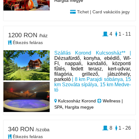
Hargita megye
Tichet | Card vakációs jegy
4
1 - 11
1200 RON
/ház
Étkezés feláras
Szállás Korond Kulcsosház** |
Dézsafürdő, konyha, ebédlő, WI-
FI, nappali, kandalló, központi
fűtés, fedett terasz, kert-udvar,
filagória, grillező, játszóhely,
parkoló
| 8 km Parajdi sóbánya, 15
km Szováta sípálya, 15 km Medve-
tó
Kulcsosház Korond
Wellness |
SPA, Hargita megye
8
1 - 26
340 RON
/szoba
Étkezés feláras