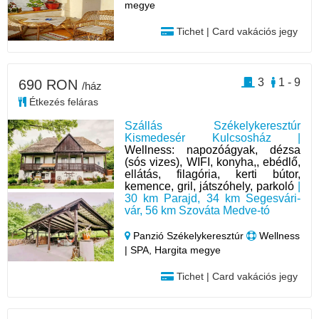
megye
Tichet | Card vakációs jegy
3
1 - 9
690 RON
/ház
Étkezés feláras
Szállás Székelykeresztúr
Kismedesér Kulcsosház |
Wellness: napozóágyak, dézsa
(sós vizes), WIFI, konyha,, ebédlő,
ellátás, filagória, kerti bútor,
kemence, gril, játszóhely, parkoló
|
30 km Parajd, 34 km Segesvári-
vár, 56 km Szováta Medve-tó
Panzió Székelykeresztúr
Wellness
| SPA, Hargita megye
Tichet | Card vakációs jegy