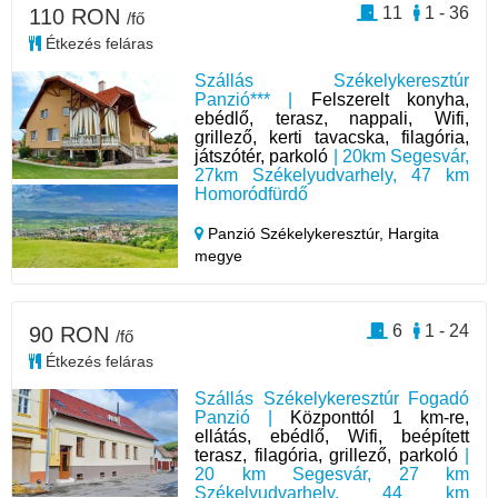
11
1 - 36
110 RON
/fő
Étkezés feláras
Szállás Székelykeresztúr
Panzió*** |
Felszerelt konyha,
ebédlő, terasz, nappali, Wifi,
grillező, kerti tavacska, filagória,
játszótér, parkoló
| 20km Segesvár,
27km Székelyudvarhely, 47 km
Homoródfürdő
Panzió Székelykeresztúr,
Hargita
megye
6
1 - 24
90 RON
/fő
Étkezés feláras
Szállás Székelykeresztúr Fogadó
Panzió |
Központtól 1 km-re,
ellátás, ebédlő, Wifi, beépített
terasz, filagória, grillező, parkoló
|
20 km Segesvár, 27 km
Székelyudvarhely, 44 km