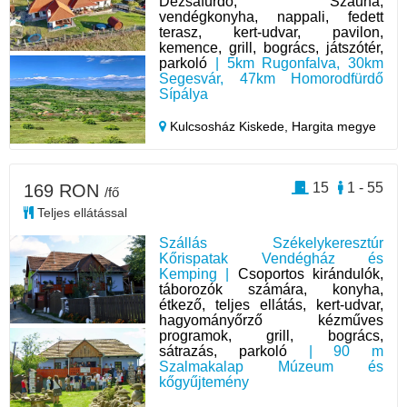
Dézsafürdő, Szauna;
vendégkonyha, nappali, fedett
terasz, kert-udvar, pavilon,
kemence, grill, bogrács, játszótér,
parkoló
| 5km Rugonfalva, 30km
Segesvár, 47km Homorodfürdő
Sípálya
Kulcsosház Kiskede,
Hargita megye
15
1 - 55
169 RON
/fő
Teljes ellátással
Szállás Székelykeresztúr
Kőrispatak Vendégház és
Kemping |
Csoportos kirándulók,
táborozók számára, konyha,
étkező, teljes ellátás, kert-udvar,
hagyományőrző kézműves
programok, grill, bogrács,
sátrazás, parkoló
| 90 m
Szalmakalap Múzeum és
kőgyűjtemény