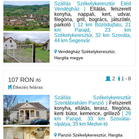
Szállás Székelykeresztúr Etéd
Vendégház |
Ellátás, felszerelt
konyha, nappali, kert, udvar,
filegória, grill, bogrács, játszótér,
parkoló
| 12 km Bözödujfalu, 21
km Parajd, 23 km
Székelykeresztúr, 32 km Szováta,
44 km Segesvár
Vendégház Székelykeresztúr,
Hargita megye
2
1 - 8
107 RON
/fő
Étkezés feláras
Szállás Székelykeresztúr
Szentábrahám Panzió |
Felszerelt
konyha, ellátás, terasz, filegória,
kerti bútor, kemence, grillező
| 29
km Parajd, 33 km Szovátai-
sípálya, 35 km Medve-tó
Panzió Székelykeresztúr,
Hargita