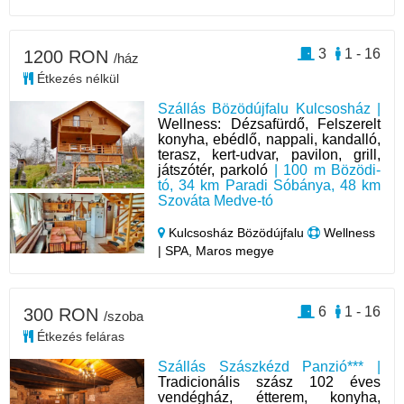
3
1 - 16
1200 RON
/ház
Étkezés nélkül
Szállás Bözödújfalu Kulcsosház |
Wellness: Dézsafürdő, Felszerelt
konyha, ebédlő, nappali, kandalló,
terasz, kert-udvar, pavilon, grill,
játszótér, parkoló
| 100 m Bözödi-
tó, 34 km Paradi Sóbánya, 48 km
Szováta Medve-tó
Kulcsosház Bözödújfalu
Wellness
| SPA, Maros megye
6
1 - 16
300 RON
/szoba
Étkezés feláras
Szállás Szászkézd Panzió*** |
Tradicionális szász 102 éves
vendégház, étterem, konyha,