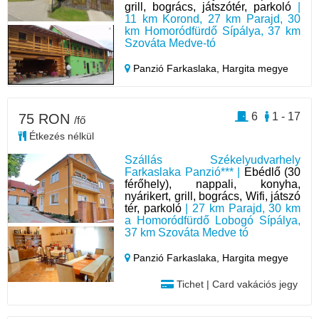
grill, bogrács, játszótér, parkoló
|
11 km Korond, 27 km Parajd, 30
km Homoródfürdő Sípálya, 37 km
Szováta Medve-tó
Panzió Farkaslaka,
Hargita megye
6
1 - 17
75 RON
/fő
Étkezés nélkül
Szállás Székelyudvarhely
Farkaslaka Panzió*** |
Ebédlő (30
férőhely), nappali, konyha,
nyárikert, grill, bogrács, Wifi, játszó
tér, parkoló
| 27 km Parajd, 30 km
a Homoródfürdő Lobogó Sípálya,
37 km Szováta Medve tó
Panzió Farkaslaka,
Hargita megye
Tichet | Card vakációs jegy