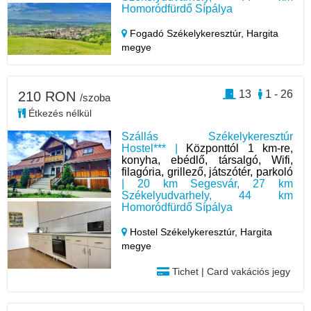
Homoródfürdő Sípálya
Fogadó Székelykeresztúr,
Hargita
megye
13
1 - 26
210 RON
/szoba
Étkezés nélkül
Szállás Székelykeresztúr
Hostel*** |
Központtól 1 km-re,
konyha, ebédlő, társalgó, Wifi,
filagória, grillező, játszótér, parkoló
| 20 km Segesvár, 27 km
Székelyudvarhely, 44 km
Homoródfürdő Sípálya
Hostel Székelykeresztúr,
Hargita
megye
Tichet | Card vakációs jegy