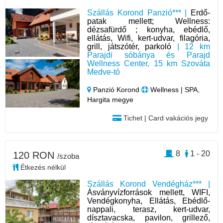
Szállás Korond Panzió*** |
Erdő-
patak mellett; Wellness:
dézsafürdő ; konyha, ebédlő,
ellátás, Wifi, kert-udvar, filagória,
grill, játszótér, parkoló
| 12 km
Parajdi sóbánya és Parajd
Wellness Center, 15 km Szováta
Medve-tó
Panzió Korond
Wellness | SPA,
Hargita megye
Tichet | Card vakációs jegy
8
1 - 20
120 RON
/szoba
Étkezés nélkül
Szállás Korond Vendégház*** |
Ásványvízforrások mellett, WIFI,
Vendégkonyha, Ellátás, Ebédlő-
nappali, terasz, kert-udvar,
dísztavacska, pavilon, grillező,