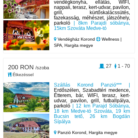
vendégkonyha, ellátás, WIFI,
nappali, terasz, kert-udvar, pavilon,
grill, kürtőskalácssütés,
fazekasság, méhészet, játszóhely,
parkoló
| 8km Parajdi sóbánya,
15km Szováta Medve-tó
Vendégház Korond
Wellness |
SPA, Hargita megye
27
1 - 70
200 RON
/szoba
Étkezéssel
Szállás Korond Panzió*** |
Erdőszélen, Szabadtéri medence,
Étterem, bár, WIFI, terasz, kert-
udvar, pavilon, grill, futballpálya,
parkoló
| 12 km Parajd Sóbánya,
18 km Medve-tó Szováta, 19 km
Bucsin tető, 26 km Bogdán
Sípálya
Panzió Korond,
Hargita megye