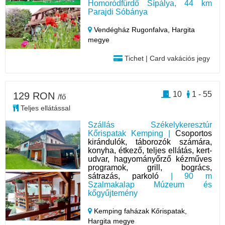
Homoródfürdő Sípálya, 44 km
Parajdi Sóbánya
Vendégház Rugonfalva,
Hargita
megye
Tichet | Card vakációs jegy
10
1 - 55
129 RON
/fő
Teljes ellátással
Szállás Székelykeresztúr
Kőrispatak Kemping |
Csoportos
kirándulók, táborozók számára,
konyha, étkező, teljes ellátás, kert-
udvar, hagyományőrző kézműves
programok, grill, bogrács,
sátrazás, parkoló
| 90 m
Szalmakalap Múzeum és
kőgyűjtemény
Kemping faházak Kőrispatak,
Hargita megye