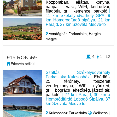
Központban, ellátás, konyha,
nappali, terasz, WIFI, kert-udvar,
filagória, grill, kemence, parkoló
|
11 km Székelyudvarhely SPA, 9
km Homoródfürdő sípálya, 21 km
Parajd, 27 km Szováta Medve-tó
Vendégház Farkaslaka,
Hargita
megye
4
1 - 12
915 RON
/ház
Étkezés nélkül
Szállás Székelyudvarhely
Farkaslaka Kulcsosház |
Ebédlő -
25 férőhely, fölszerelt
vendégkonyha, WIFI, nyárikert,
grill, bogrács lehetőség, játszó tér,
parkoló
| 27 km Parajd, 30 km a
Homoródfürdő Lobogó Sípálya, 37
km Szováta Medve tó
Kulcsosház Farkaslaka
Wellness |