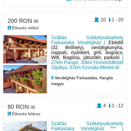
10
1 - 20
200 RON
/fő
Étkezés nélkül
Szállás Székelyudvarhely
Farkaslaka Vendégház |
Ebédlő
(32 férőhely), vendégkonyha,
nappali, nyárikert, grill, bogrács,
Wifi, filagória, játszótér, parkoló
|
27km Parajd, 30km Homoródfürdő
Sípálya, 37km Szováta Medve-tó
Vendégház Farkaslaka,
Hargita
megye
4
1 - 12
80 RON
/fő
Étkezés feláras
Szállás Székelyudvarhely
Farkaslaka Vendégház *** |