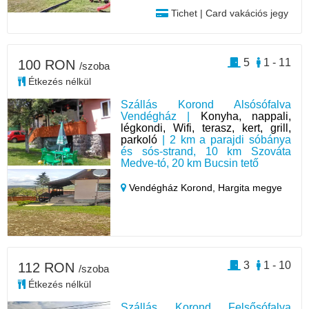
Tichet | Card vakációs jegy
5
1 - 11
100 RON
/szoba
Étkezés nélkül
Szállás Korond Alsósófalva
Vendégház |
Konyha, nappali,
légkondi, Wifi, terasz, kert, grill,
parkoló
| 2 km a parajdi sóbánya
és sós-strand, 10 km Szováta
Medve-tó, 20 km Bucsin tető
Vendégház Korond,
Hargita megye
3
1 - 10
112 RON
/szoba
Étkezés nélkül
Szállás Korond Felsősófalva