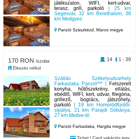
játékszalon, WIFI, kert-udvar,
terasz, grill, parkoló
| 25 km
Segesvár, 32 km Berethalom, 38
km Medgyes
Panzió Szászkézd,
Maros megye
14
1 - 39
170 RON
/szoba
Étkezés nélkül
Szállás Székelyudvarhely
Farkaslaka Panzió*** |
Felszerelt
konyha, hűtőszekrény, ellátás,
ebédlő, WIFI, kert, udvar, filegória,
grillező, bogrács, játszóhely,
parkoló
| 19 km Homoródfürdői-
sípálya, 21 km Parajdi Sóbánya,
27 km Medve-tó
Panzió Farkaslaka,
Hargita megye
Tichet | Card vakációs jegy