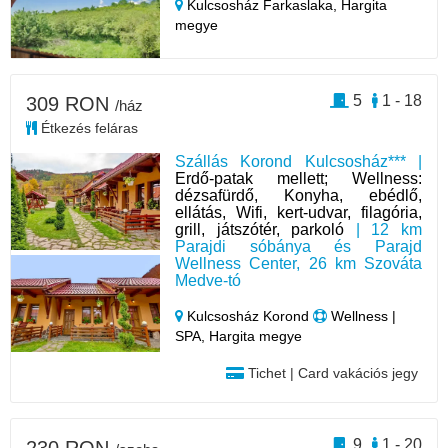
Kulcsosház Farkaslaka,
Hargita
megye
5
1 - 18
309 RON
/ház
Étkezés feláras
Szállás Korond Kulcsosház*** |
Erdő-patak mellett; Wellness:
dézsafürdő, Konyha, ebédlő,
ellátás, Wifi, kert-udvar, filagória,
grill, játszótér, parkoló
| 12 km
Parajdi sóbánya és Parajd
Wellness Center, 26 km Szováta
Medve-tó
Kulcsosház Korond
Wellness |
SPA, Hargita megye
Tichet | Card vakációs jegy
9
1 - 20