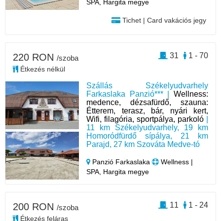
SPA, Hargita megye
Tichet | Card vakációs jegy
31
1 - 70
220 RON
/szoba
Étkezés nélkül
Szállás Székelyudvarhely
Farkaslaka Panzió*** |
Wellness:
medence, dézsafürdő, szauna:
Étterem, terasz, bár, nyári kert,
Wifi, filagória, sportpálya, parkoló
|
11 km Székelyudvarhely, 19 km
Homoródfürdő sípálya, 21 km
Parajd, 27 km Szováta Medve-tó
Panzió Farkaslaka
Wellness |
SPA, Hargita megye
11
1 - 24
200 RON
/szoba
Étkezés feláras