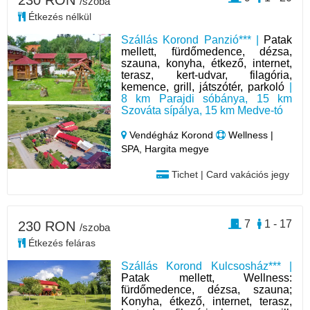
230 RON
/szoba
Étkezés nélkül
Szállás Korond Panzió*** |
Patak
mellett, fürdőmedence, dézsa,
szauna, konyha, étkező, internet,
terasz, kert-udvar, filagória,
kemence, grill, játszótér, parkoló
|
8 km Parajdi sóbánya, 15 km
Szováta sípálya, 15 km Medve-tó
Vendégház Korond
Wellness |
SPA, Hargita megye
Tichet | Card vakációs jegy
7
1 - 17
230 RON
/szoba
Étkezés feláras
Szállás Korond Kulcsosház*** |
Patak mellett, Wellness:
fürdőmedence, dézsa, szauna;
Konyha, étkező, internet, terasz,