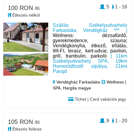
5
1 - 16
100 RON
/fő
Étkezés nélkül
Szállás Székelyudvarhely
Farkaslaka Vendégház *** |
Wellness: dézsafürdő,
gyerekmedence, szauna;
Vendégkonyha, étkező, ellátás,
WI-FI, terasz, kert-udvar, pavilon,
grill, trambulin, parkoló
| 11km
Székelyudvarhely SPA, 19km
Homoródfürdő sípálya, 21km
Parajd
Vendégház Farkaslaka
Wellness |
SPA, Hargita megye
Tichet | Card vakációs jegy
9
1 - 20
105 RON
/fő
Étkezés feláras