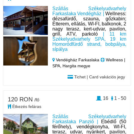
Szállás Székelyudvarhely
Farkaslaka Vendégház |
Wellness:
dézsafürdő, szauna, gőzkabin;
Étterem, ellátás, WI-FI, balkonok, 2
nagy terasz, kert-udvar, pavilon,
grill, ATV, parkoló
| 11 km
Székelyudvarhely SPA, 19 km
Homoródfürdő strand, bobpálya,
sípálya
Vendégház Farkaslaka
Wellness |
SPA, Hargita megye
Tichet | Card vakációs jegy
16
1 - 50
120 RON
/fő
Étkezés feláras
Szállás Székelyudvarhely
Farkaslaka Panzió |
Ebédlő (50
férőhely), vendégkonyha, WI-FI,
terasz, udvar, nyárikert, pavilon,