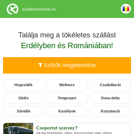
szallasromania.ro
Találja meg a tökéletes szállást
Erdélyben és Romániában!
Szűrők megjelenítése
Hegyvidék
Wellness
Családbarát
Síelés
Tengerpart
Duna-delta
Sóvidék
Kastélyok
Kutyabarát
Csoportot szervez?
Iskolai kirándulás, tábor, sportcsoport vagy céges