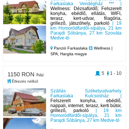
Farkaslaka Vendégház *** |
Wellness: Dézsafürdő; Felszerelt
konyha, ebédlő, ellátás, WIFI,
terasz, kert-udvar, filagória,
grillező, játszóhely, parkoló
| 19
km Homoródfürdői-sípálya, 21 km
Parajdi Sóbánya, 27 km Szováta
Medve-tó
Panzió Farkaslaka
Wellness |
SPA, Hargita megye
5
1 - 10
1150 RON
/ház
Étkezés nélkül
Szállás Székelyudvarhely
Farkaslaka Kulcsosház |
Felszerelt konyha, ebédlő,
nappali, internet, terasz, kerti bútor,
grillező, parkoló
| 19 km
Homoródfürdői-sípálya, 21 km
Parajdi Sóbánya, 27 km Medve-tó