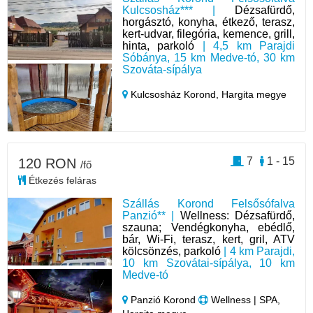
Kulcsosház*** |
Dézsafürdő,
horgásztó, konyha, étkező, terasz,
kert-udvar, filegória, kemence, grill,
hinta, parkoló
| 4,5 km Parajdi
Sóbánya, 15 km Medve-tó, 30 km
Szováta-sípálya
Kulcsosház Korond,
Hargita megye
7
1 - 15
120 RON
/fő
Étkezés feláras
Szállás Korond Felsősófalva
Panzió** |
Wellness: Dézsafürdő,
szauna; Vendégkonyha, ebédlő,
bár, Wi-Fi, terasz, kert, gril, ATV
kölcsönzés, parkoló
| 4 km Parajdi,
10 km Szovátai-sípálya, 10 km
Medve-tó
Panzió Korond
Wellness | SPA,