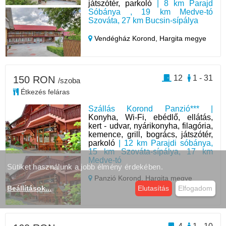
játszótér, parkoló
| 8 km Parajd
Sóbánya , 19 km Medve-tó
Szováta, 27 km Bucsin-sípálya
Vendégház Korond,
Hargita megye
12
1 - 31
150 RON
/szoba
Étkezés feláras
Szállás Korond Panzió*** |
Konyha, Wi-Fi, ebédlő, ellátás,
kert - udvar, nyárikonyha, filagória,
kemence, grill, bogrács, játszótér,
parkoló
| 12 km Parajdi sóbánya,
15 km Szováta-sípálya, 17 km
Medve-tó
Sütiket használunk a jobb élmény érdekében.
Panzió Korond,
Hargita megye
Beállítások
...
Elutasítás
Elfogadom