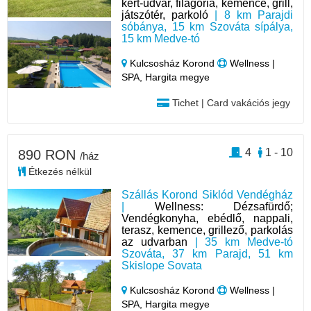
kert-udvar, filagória, kemence, grill,
játszótér, parkoló
| 8 km Parajdi
sóbánya, 15 km Szováta sípálya,
15 km Medve-tó
Kulcsosház Korond
Wellness |
SPA, Hargita megye
Tichet | Card vakációs jegy
4
1 - 10
890 RON
/ház
Étkezés nélkül
Szállás Korond Siklód Vendégház
|
Wellness: Dézsafürdő;
Vendégkonyha, ebédlő, nappali,
terasz, kemence, grillező, parkolás
az udvarban
| 35 km Medve-tó
Szováta, 37 km Parajd, 51 km
Skislope Sovata
Kulcsosház Korond
Wellness |
SPA, Hargita megye