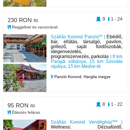
9
1 - 24
230 RON
/fő
Reggelivel és vacsorával
Szállás Korond Panzió** |
Ebédlő,
bár, ellátás, társalgó, pavilon,
grillező, saját fürdőszobák,
idegenvezetés,
programszervezés, parkolás
| 8 km
Parajdi sóbánya, 15 km Szováta
sípálya, 15 km Medve-tó
Panzió Korond,
Hargita megye
8
1 - 22
95 RON
/fő
Étkezés feláras
Szállás Korond Vendégház*** |
Wellness: Dézsafürdő,