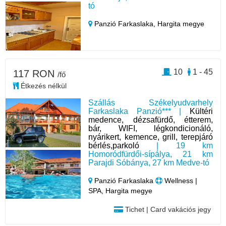
tó
Panzió Farkaslaka,
Hargita megye
10
1 - 45
117 RON
/fő
Étkezés nélkül
Szállás Székelyudvarhely
Farkaslaka Panzió*** |
Kültéri
medence, dézsafürdő, étterem,
bár, WIFI, légkondicionáló,
nyárikert, kemence, grill, terepjáró
bérlés,parkoló
| 19 km
Homoródfürdői-sípálya, 21 km
Parajdi Sóbánya, 27 km Medve-tó
Panzió Farkaslaka
Wellness |
SPA, Hargita megye
Tichet | Card vakációs jegy