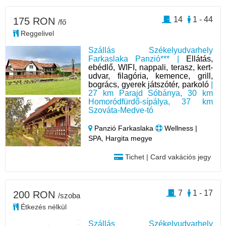
14
1 - 44
175 RON
/fő
Reggelivel
Szállás Székelyudvarhely
Farkaslaka Panzió*** |
Ellátás,
ebédlő, WIFI, nappali, terasz, kert-
udvar, filagória, kemence, grill,
bogrács, gyerek játszótér, parkoló
|
27 km Parajd Sóbánya, 30 km
Homoródfürdő-sípálya, 37 km
Szováta-Medve-tó
Panzió Farkaslaka
Wellness |
SPA, Hargita megye
Tichet | Card vakációs jegy
7
1 - 17
200 RON
/szoba
Étkezés nélkül
Szállás Székelyudvarhely