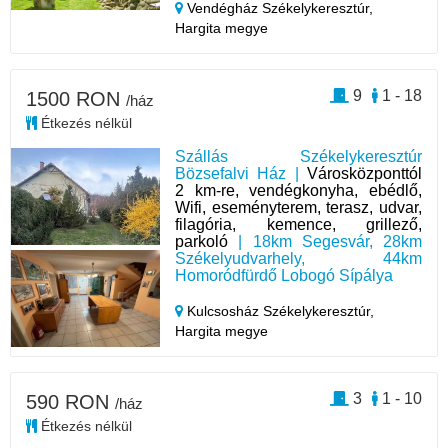
Vendégház Székelykeresztúr,
Hargita megye
9
1 - 18
1500 RON
/ház
Étkezés nélkül
Szállás Székelykeresztúr
Bözsefalvi Ház |
Városközponttól
2 km-re, vendégkonyha, ebédlő,
Wifi, eseményterem, terasz, udvar,
filagória, kemence, grillező,
parkoló
| 18km Segesvár, 28km
Székelyudvarhely, 44km
Homoródfürdő Lobogó Sípálya
Kulcsosház Székelykeresztúr,
Hargita megye
3
1 - 10
590 RON
/ház
Étkezés nélkül