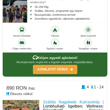
rendezvény?
20–200 főig
Szállás, étkezés, programok egy helyen
Buszparkolás, konferencia termek
Személyes ügyintézés, díjmentes ajánlatkérés
Iskolai kirándulás
Táborok
Sportcsoportok
Céges rendezvény
Egyházi csoport
Nyugdíjas csoport
Kérjen egyedi ajánlatot!
Munkatársaink segítenek a legjobb megoldás megtalálásában.
AJÁNLATOT KÉREK
4
1 - 14
890 RON
/ház
Étkezés nélkül
Szállás Nagykede Kulcsosház |
Lombhullató ligetben; Wellness: