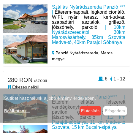
Szállás Nyárádszereda Panzió ***
|
Étterem-nappali, légkondicionáló,
WIFI, nyári terasz, kert-udvar,
szabadtéri asztalok, grillező,
jótszóhely, parkoló
| 10km
Nyárádszeredától, 30km
Marosvásárhely, 35km Szováta
Medve-tó, 40km Parajdi Sóbánya
Panzió Nyárádszereda,
Maros
megye
6
1 - 12
280 RON
/szoba
Étkezés nélkül
Szállás Parajd Panzió**** |
Sütiket használunk a jobb élmény érdekében.
Étterem, ellátás, felszerelt
vendégkonyha, terasz, kert-udvar,
Beállítások
...
Elutasítás
Elfogadom
pavilon, grillező, sportpálya,
játszóhely, parkoló
| 1,2 km
Parajdi-sóbánya, 11 km Medve-tó
Szováta, 15 km Bucsin-sípálya