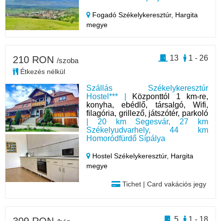
Fogadó Székelykeresztúr,
Hargita
megye
13
1 - 26
210 RON
/szoba
Étkezés nélkül
Szállás Székelykeresztúr
Hostel*** |
Központtól 1 km-re,
konyha, ebédlő, társalgó, Wifi,
filagória, grillező, játszótér, parkoló
| 20 km Segesvár, 27 km
Székelyudvarhely, 44 km
Homoródfürdő Sípálya
Hostel Székelykeresztúr,
Hargita
megye
Tichet | Card vakációs jegy
5
1 - 18