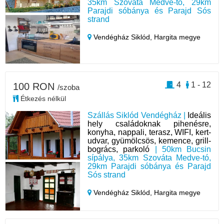
35km Szováta Medve-tó, 29km
Parajdi sóbánya és Parajd Sós
strand
Vendégház Siklód,
Hargita megye
4
1 - 12
100 RON
/szoba
Étkezés nélkül
Szállás Siklód Vendégház |
Ideális
hely családoknak pihenésre,
konyha, nappali, terasz, WIFI, kert-
udvar, gyümölcsös, kemence, grill-
bogrács, parkoló
| 50km Bucsin
sípálya, 35km Szováta Medve-tó,
29km Parajdi sóbánya és Parajd
Sós strand
Vendégház Siklód,
Hargita megye