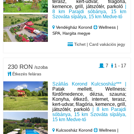
terasz, kert-udvar, filagória,
kemence, grill, játszótér, parkoló
|
8 km Parajdi sóbánya, 15 km
Szováta sípálya, 15 km Medve-tó
Vendégház Korond
Wellness |
SPA, Hargita megye
Tichet | Card vakációs jegy
7
1 - 17
230 RON
/szoba
Étkezés feláras
Szállás Korond Kulcsosház*** |
Patak mellett, Wellness:
fürdőmedence, dézsa, szauna;
Konyha, étkező, internet, terasz,
kert-udvar, filagória, kemence, grill,
játszótér, parkoló
| 8 km Parajdi
sóbánya, 15 km Szováta sípálya,
15 km Medve-tó
Kulcsosház Korond
Wellness |