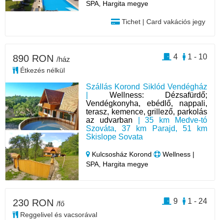
SPA, Hargita megye
Tichet | Card vakációs jegy
4
1 - 10
890 RON
/ház
Étkezés nélkül
Szállás Korond Siklód Vendégház
|
Wellness: Dézsafürdő;
Vendégkonyha, ebédlő, nappali,
terasz, kemence, grillező, parkolás
az udvarban
| 35 km Medve-tó
Szováta, 37 km Parajd, 51 km
Skislope Sovata
Kulcsosház Korond
Wellness |
SPA, Hargita megye
9
1 - 24
230 RON
/fő
Reggelivel és vacsorával