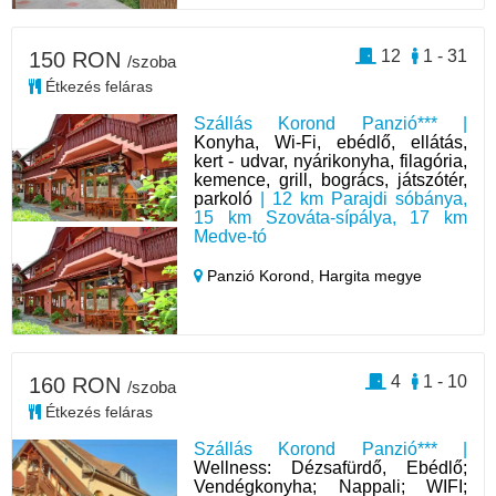
12
1 - 31
150 RON
/szoba
Étkezés feláras
Szállás Korond Panzió*** |
Konyha, Wi-Fi, ebédlő, ellátás,
kert - udvar, nyárikonyha, filagória,
kemence, grill, bogrács, játszótér,
parkoló
| 12 km Parajdi sóbánya,
15 km Szováta-sípálya, 17 km
Medve-tó
Panzió Korond,
Hargita megye
4
1 - 10
160 RON
/szoba
Étkezés feláras
Szállás Korond Panzió*** |
Wellness: Dézsafürdő, Ebédlő;
Vendégkonyha; Nappali; WIFI;