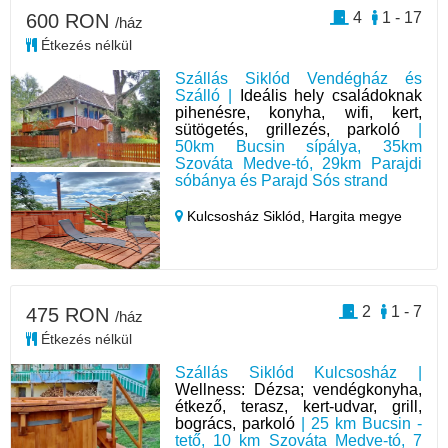
4
1 - 17
600 RON
/ház
Étkezés nélkül
Szállás Siklód Vendégház és
Szálló |
Ideális hely családoknak
pihenésre, konyha, wifi, kert,
sütögetés, grillezés, parkoló
|
50km Bucsin sípálya, 35km
Szováta Medve-tó, 29km Parajdi
sóbánya és Parajd Sós strand
Kulcsosház Siklód,
Hargita megye
2
1 - 7
475 RON
/ház
Étkezés nélkül
Szállás Siklód Kulcsosház |
Wellness: Dézsa; vendégkonyha,
étkező, terasz, kert-udvar, grill,
bogrács, parkoló
| 25 km Bucsin -
tető, 10 km Szováta Medve-tó, 7