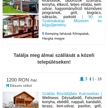
kirándulók, táborozók számára,
konyha, étkező, teljes ellátás, kert-
udvar, hagyományőrző kézműves
programok, grill, bogrács,
sátrazás, parkoló
| 90 m
Szalmakalap Múzeum és
kőgyűjtemény
Kemping faházak Kőrispatak,
Hargita megye
Találja meg álmai szállását a közeli
településeken!
3
1 - 16
1200 RON
/ház
Étkezés nélkül
Szállás Bözödújfalu Kulcsosház |
Wellness: Dézsafürdő, Felszerelt
konyha, ebédlő, nappali, kandalló,
terasz, kert-udvar, pavilon, grill,