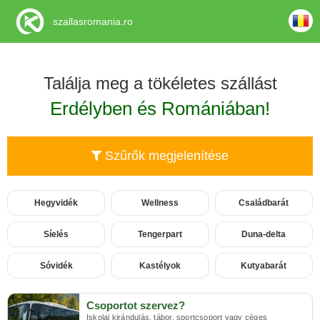
szallasromania.ro
Találja meg a tökéletes szállást
Erdélyben és Romániában!
Szűrők megjelenítése
Hegyvidék
Wellness
Családbarát
Síelés
Tengerpart
Duna-delta
Sóvidék
Kastélyok
Kutyabarát
Csoportot szervez?
Iskolai kirándulás, tábor, sportcsoport vagy céges