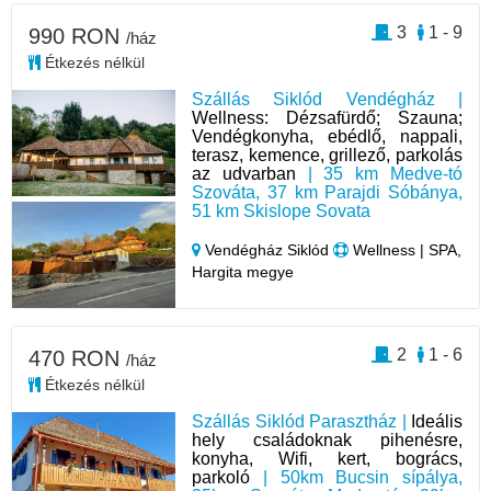
3
1 - 9
990 RON
/ház
Étkezés nélkül
Szállás Siklód Vendégház |
Wellness: Dézsafürdő; Szauna;
Vendégkonyha, ebédlő, nappali,
terasz, kemence, grillező, parkolás
az udvarban
| 35 km Medve-tó
Szováta, 37 km Parajdi Sóbánya,
51 km Skislope Sovata
Vendégház Siklód
Wellness | SPA,
Hargita megye
2
1 - 6
470 RON
/ház
Étkezés nélkül
Szállás Siklód Parasztház |
Ideális
hely családoknak pihenésre,
konyha, Wifi, kert, bogrács,
parkoló
| 50km Bucsin sípálya,