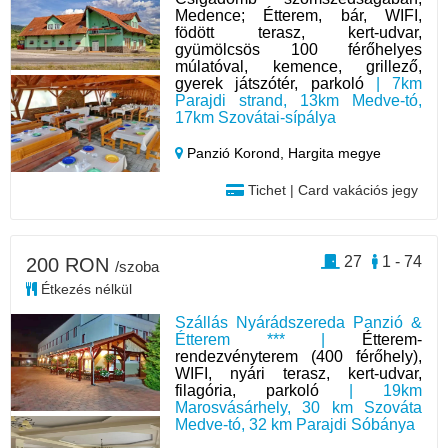
Medence; Étterem, bár, WIFI,
födött terasz, kert-udvar,
gyümölcsös 100 férőhelyes
múlatóval, kemence, grillező,
gyerek játszótér, parkoló
| 7km
Parajdi strand, 13km Medve-tó,
17km Szovátai-sípálya
Panzió Korond,
Hargita megye
Tichet | Card vakációs jegy
27
1 - 74
200 RON
/szoba
Étkezés nélkül
Szállás Nyárádszereda Panzió &
Étterem *** |
Étterem-
rendezvényterem (400 férőhely),
WIFI, nyári terasz, kert-udvar,
filagória, parkoló
| 19km
Marosvásárhely, 30 km Szováta
Medve-tó, 32 km Parajdi Sóbánya