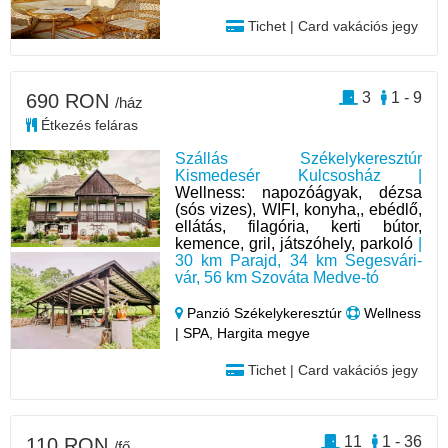
Tichet | Card vakációs jegy
3
1 - 9
690 RON
/ház
Étkezés feláras
Szállás Székelykeresztúr
Kismedesér Kulcsosház |
Wellness: napozóágyak, dézsa
(sós vizes), WIFI, konyha,, ebédlő,
ellátás, filagória, kerti bútor,
kemence, gril, játszóhely, parkoló
|
30 km Parajd, 34 km Segesvári-
vár, 56 km Szováta Medve-tó
Panzió Székelykeresztúr
Wellness
| SPA, Hargita megye
Tichet | Card vakációs jegy
11
1 - 36
110 RON
/fő