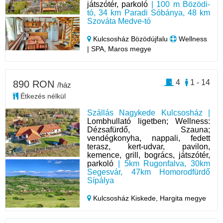
játszótér, parkoló
| 100 m Bözödi-
tó, 34 km Paradi Sóbánya, 48 km
Szováta Medve-tó
Kulcsosház Bözödújfalu
Wellness
| SPA, Maros megye
4
1 - 14
890 RON
/ház
Étkezés nélkül
Szállás Nagykede Kulcsosház |
Lombhullató ligetben; Wellness:
Dézsafürdő, Szauna;
vendégkonyha, nappali, fedett
terasz, kert-udvar, pavilon,
kemence, grill, bogrács, játszótér,
parkoló
| 5km Rugonfalva, 30km
Segesvár, 47km Homorodfürdő
Sípálya
Kulcsosház Kiskede,
Hargita megye