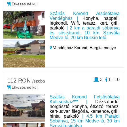
Étkezés nélkül
Szállás Korond Alsósófalva
Vendégház |
Konyha, nappali,
légkondi, Wifi, terasz, kert, grill,
parkoló
| 2 km a parajdi sóbánya
és sós-strand, 10 km Szováta
Medve-tó, 20 km Bucsin tető
Vendégház Korond,
Hargita megye
3
1 - 10
112 RON
/szoba
Étkezés nélkül
Szállás Korond Felsősófalva
Kulcsosház*** |
Dézsafürdő,
horgásztó, konyha, étkező, terasz,
kert-udvar, filegória, kemence, grill,
hinta, parkoló
| 4,5 km Parajdi
Sóbánya, 15 km Medve-tó, 30 km
Szováta-sípálya