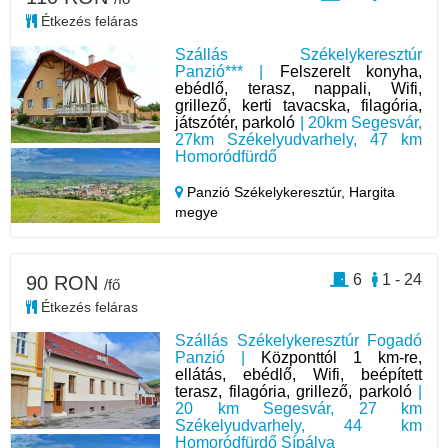
Étkezés feláras
Szállás Székelykeresztúr
Panzió*** |
Felszerelt konyha,
ebédlő, terasz, nappali, Wifi,
grillező, kerti tavacska, filagória,
játszótér, parkoló
| 20km Segesvár,
27km Székelyudvarhely, 47 km
Homoródfürdő
Panzió Székelykeresztúr,
Hargita
megye
6
1 - 24
90 RON
/fő
Étkezés feláras
Szállás Székelykeresztúr Fogadó
Panzió |
Központtól 1 km-re,
ellátás, ebédlő, Wifi, beépített
terasz, filagória, grillező, parkoló
|
20 km Segesvár, 27 km
Székelyudvarhely, 44 km
Homoródfürdő Sípálya