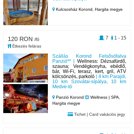
Kulcsosház Korond,
Hargita megye
7
1 - 15
120 RON
/fő
Étkezés feláras
Szállás Korond Felsősófalva
Panzió** |
Wellness: Dézsafürdő,
szauna; Vendégkonyha, ebédlő,
bár, Wi-Fi, terasz, kert, gril, ATV
kölcsönzés, parkoló
| 4 km Parajdi,
10 km Szovátai-sípálya, 10 km
Medve-tó
Panzió Korond
Wellness | SPA,
Hargita megye
Tichet | Card vakációs jegy