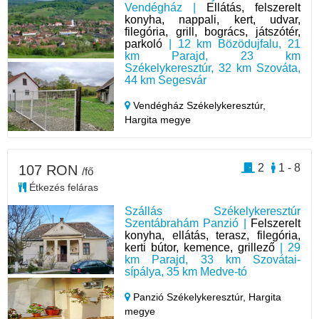
Vendégház |
Ellátás, felszerelt
konyha, nappali, kert, udvar,
filegória, grill, bogrács, játszótér,
parkoló
| 12 km Bözödujfalu, 21
km Parajd, 23 km
Székelykeresztúr, 32 km Szováta,
44 km Segesvár
Vendégház Székelykeresztúr,
Hargita megye
2
1 - 8
107 RON
/fő
Étkezés feláras
Szállás Székelykeresztúr
Szentábrahám Panzió |
Felszerelt
konyha, ellátás, terasz, filegória,
kerti bútor, kemence, grillező
| 29
km Parajd, 33 km Szovátai-
sípálya, 35 km Medve-tó
Panzió Székelykeresztúr,
Hargita
megye