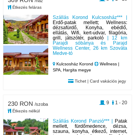
309 RON
/ház
Étkezés feláras
Szállás Korond Kulcsosház*** |
Erdő-patak mellett; Wellness:
dézsafürdő, Konyha, ebédlő,
ellátás, Wifi, kert-udvar, filagória,
grill, játszótér, parkoló
| 12 km
Parajdi sóbánya és Parajd
Wellness Center, 26 km Szováta
Medve-tó
Kulcsosház Korond
Wellness |
SPA, Hargita megye
Tichet | Card vakációs jegy
9
1 - 20
230 RON
/szoba
Étkezés nélkül
Szállás Korond Panzió*** |
Patak
mellett, fürdőmedence, dézsa,
szauna, konyha, étkező, internet,