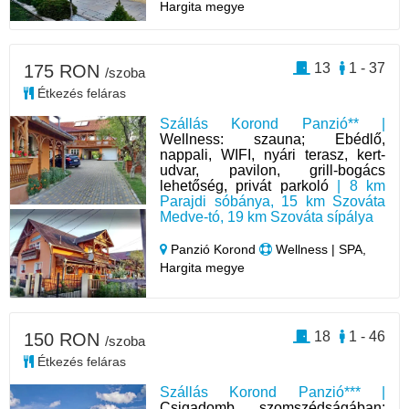
Hargita megye
13
1 - 37
175 RON
/szoba
Étkezés feláras
Szállás Korond Panzió** |
Wellness: szauna; Ebédlő,
nappali, WIFI, nyári terasz, kert-
udvar, pavilon, grill-bogács
lehetőség, privát parkoló
| 8 km
Parajdi sóbánya, 15 km Szováta
Medve-tó, 19 km Szováta sípálya
Panzió Korond
Wellness | SPA,
Hargita megye
18
1 - 46
150 RON
/szoba
Étkezés feláras
Szállás Korond Panzió*** |
Csigadomb szomszédságában;