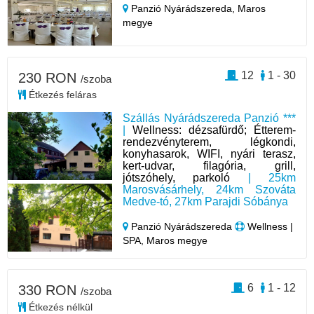
Panzió Nyárádszereda,
Maros
megye
12
1 - 30
230 RON
/szoba
Étkezés feláras
Szállás Nyárádszereda Panzió ***
|
Wellness: dézsafürdő; Étterem-
rendezvényterem, légkondi,
konyhasarok, WIFI, nyári terasz,
kert-udvar, filagória, grill,
jótszóhely, parkoló
| 25km
Marosvásárhely, 24km Szováta
Medve-tó, 27km Parajdi Sóbánya
Panzió Nyárádszereda
Wellness |
SPA, Maros megye
6
1 - 12
330 RON
/szoba
Étkezés nélkül