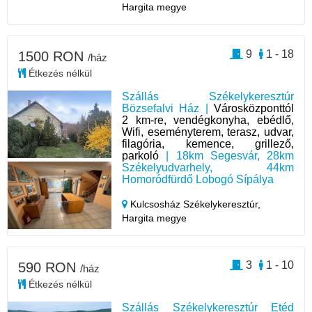
Hargita megye
9
1 - 18
1500 RON
/ház
Étkezés nélkül
Szállás Székelykeresztúr
Bözsefalvi Ház |
Városközponttól
2 km-re, vendégkonyha, ebédlő,
Wifi, eseményterem, terasz, udvar,
filagória, kemence, grillező,
parkoló
| 18km Segesvár, 28km
Székelyudvarhely, 44km
Homoródfürdő Lobogó Sípálya
Kulcsosház Székelykeresztúr,
Hargita megye
3
1 - 10
590 RON
/ház
Étkezés nélkül
Szállás Székelykeresztúr Etéd