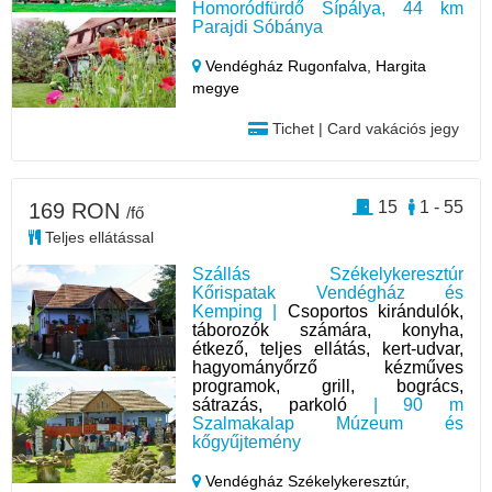
Homoródfürdő Sípálya, 44 km
Parajdi Sóbánya
Vendégház Rugonfalva,
Hargita
megye
Tichet | Card vakációs jegy
15
1 - 55
169 RON
/fő
Teljes ellátással
Szállás Székelykeresztúr
Kőrispatak Vendégház és
Kemping |
Csoportos kirándulók,
táborozók számára, konyha,
étkező, teljes ellátás, kert-udvar,
hagyományőrző kézműves
programok, grill, bogrács,
sátrazás, parkoló
| 90 m
Szalmakalap Múzeum és
kőgyűjtemény
Vendégház Székelykeresztúr,