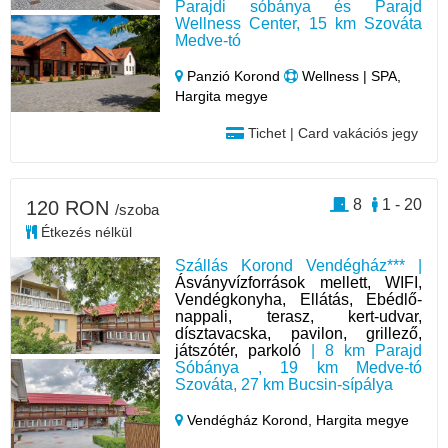
Parajdi sóbánya és Parajd
Wellness Center, 15 km Szováta
Medve-tó
Panzió Korond
Wellness | SPA,
Hargita megye
Tichet | Card vakációs jegy
8
1 - 20
120 RON
/szoba
Étkezés nélkül
Szállás Korond Vendégház*** |
Ásványvízforrások mellett, WIFI,
Vendégkonyha, Ellátás, Ebédlő-
nappali, terasz, kert-udvar,
dísztavacska, pavilon, grillező,
játszótér, parkoló
| 8 km Parajd
Sóbánya , 19 km Medve-tó
Szováta, 27 km Bucsin-sípálya
Vendégház Korond,
Hargita megye