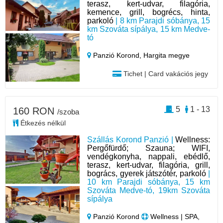
terasz, kert-udvar, filagória,
kemence, grill, bogrécs, hinta,
parkoló
| 8 km Parajdi sóbánya, 15
km Szováta sípálya, 15 km Medve-
tó
Panzió Korond,
Hargita megye
Tichet | Card vakációs jegy
5
1 - 13
160 RON
/szoba
Étkezés nélkül
Szállás Korond Panzió |
Wellness:
Pergőfürdő; Szauna; WIFI,
vendégkonyha, nappali, ebédlő,
terasz, kert-udvar, filagória, grill,
bogrács, gyerek játszótér, parkoló
|
10 km Parajdi sóbánya, 15 km
Szováta Medve-tó, 19km Szováta
sípálya
Panzió Korond
Wellness | SPA,