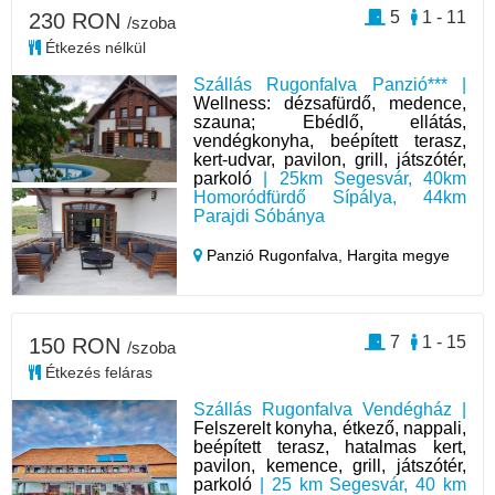
5
1 - 11
230 RON
/szoba
Étkezés nélkül
Szállás Rugonfalva Panzió*** |
Wellness: dézsafürdő, medence,
szauna; Ebédlő, ellátás,
vendégkonyha, beépített terasz,
kert-udvar, pavilon, grill, játszótér,
parkoló
| 25km Segesvár, 40km
Homoródfürdő Sípálya, 44km
Parajdi Sóbánya
Panzió Rugonfalva,
Hargita megye
7
1 - 15
150 RON
/szoba
Étkezés feláras
Szállás Rugonfalva Vendégház |
Felszerelt konyha, étkező, nappali,
beépített terasz, hatalmas kert,
pavilon, kemence, grill, játszótér,
parkoló
| 25 km Segesvár, 40 km