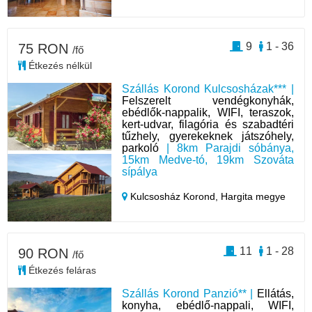
9
1 - 36
75 RON
/fő
Étkezés nélkül
Szállás Korond Kulcsosházak*** |
Felszerelt vendégkonyhák,
ebédlők-nappalik, WIFI, teraszok,
kert-udvar, filagória és szabadtéri
tűzhely, gyerekeknek játszóhely,
parkoló
| 8km Parajdi sóbánya,
15km Medve-tó, 19km Szováta
sípálya
Kulcsosház Korond,
Hargita megye
11
1 - 28
90 RON
/fő
Étkezés feláras
Szállás Korond Panzió** |
Ellátás,
konyha, ebédlő-nappali, WIFI,