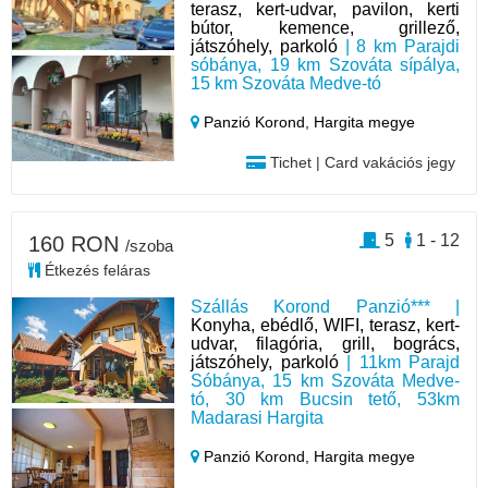
terasz, kert-udvar, pavilon, kerti
bútor, kemence, grillező,
játszóhely, parkoló
| 8 km Parajdi
sóbánya, 19 km Szováta sípálya,
15 km Szováta Medve-tó
Panzió Korond,
Hargita megye
Tichet | Card vakációs jegy
5
1 - 12
160 RON
/szoba
Étkezés feláras
Szállás Korond Panzió*** |
Konyha, ebédlő, WIFI, terasz, kert-
udvar, filagória, grill, bogrács,
játszóhely, parkoló
| 11km Parajd
Sóbánya, 15 km Szováta Medve-
tó, 30 km Bucsin tető, 53km
Madarasi Hargita
Panzió Korond,
Hargita megye