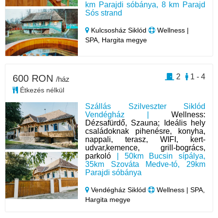
km Parajdi sóbánya, 8 km Parajd
Sós strand
Kulcsosház Siklód
Wellness |
SPA, Hargita megye
2
1 - 4
600 RON
/ház
Étkezés nélkül
Szállás Szilveszter Siklód
Vendégház |
Wellness:
Dézsafürdő, Szauna; Ideális hely
családoknak pihenésre, konyha,
nappali, terasz, WIFI, kert-
udvar,kemence, grill-bogrács,
parkoló
| 50km Bucsin sípálya,
35km Szováta Medve-tó, 29km
Parajdi sóbánya
Vendégház Siklód
Wellness | SPA,
Hargita megye