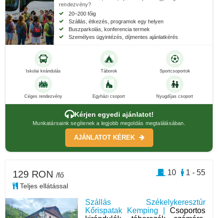
rendezvény?
20–200 főig
Szállás, étkezés, programok egy helyen
Buszparkolás, konferencia termek
Személyes ügyintézés, díjmentes ajánlatkérés
Iskolai kirándulás
Táborok
Sportcsoportok
Céges rendezvény
Egyházi csoport
Nyugdíjas csoport
Kérjen egyedi ajánlatot!
Munkatársaink segítenek a legjobb megoldás megtalálásában.
AJÁNLATOT KÉREK
10
1 - 55
129 RON
/fő
Teljes ellátással
Szállás Székelykeresztúr
Kőrispatak Kemping |
Csoportos