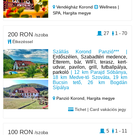
Vendégház Korond
Wellness |
SPA, Hargita megye
27
1 - 70
200 RON
/szoba
Étkezéssel
Szállás Korond Panzió*** |
Erdőszélen, Szabadtéri medence,
Étterem, bár, WIFI, terasz, kert-
udvar, pavilon, grill, futballpálya,
parkoló
| 12 km Parajd Sóbánya,
18 km Medve-tó Szováta, 19 km
Bucsin tető, 26 km Bogdán
Sípálya
Panzió Korond,
Hargita megye
Tichet | Card vakációs jegy
5
1 - 11
100 RON
/szoba