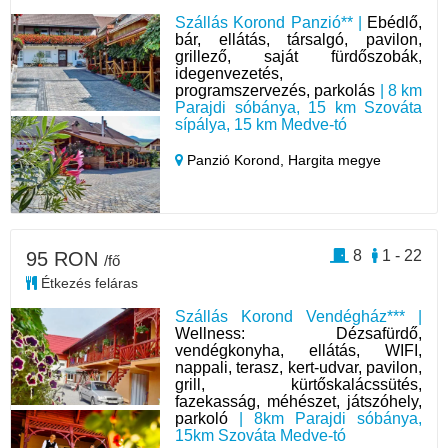
Szállás Korond Panzió** |
Ebédlő,
bár, ellátás, társalgó, pavilon,
grillező, saját fürdőszobák,
idegenvezetés,
programszervezés, parkolás
| 8 km
Parajdi sóbánya, 15 km Szováta
sípálya, 15 km Medve-tó
Panzió Korond,
Hargita megye
8
1 - 22
95 RON
/fő
Étkezés feláras
Szállás Korond Vendégház*** |
Wellness: Dézsafürdő,
vendégkonyha, ellátás, WIFI,
nappali, terasz, kert-udvar, pavilon,
grill, kürtőskalácssütés,
fazekasság, méhészet, játszóhely,
parkoló
| 8km Parajdi sóbánya,
15km Szováta Medve-tó