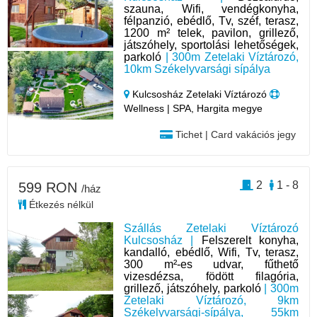
szauna, Wifi, vendégkonyha,
félpanzió, ebédlő, Tv, széf, terasz,
1200 m² telek, pavilon, grillező,
játszóhely, sportolási lehetőségek,
parkoló
| 300m Zetelaki Víztározó,
10km Székelyvarsági sípálya
Kulcsosház Zetelaki Víztározó
Wellness | SPA, Hargita megye
Tichet | Card vakációs jegy
2
1 - 8
599 RON
/ház
Étkezés nélkül
Szállás Zetelaki Víztározó
Kulcsosház |
Felszerelt konyha,
kandalló, ebédlő, Wifi, Tv, terasz,
300 m²-es udvar, fűthető
vizesdézsa, födött filagória,
grillező, játszóhely, parkoló
| 300m
Zetelaki Víztározó, 9km
Székelyvarsági-sípálya, 55km