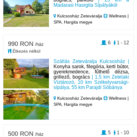
Madarasi Hasrgita Sípályákól
Kulcsosház Zeteváralja
Wellness |
SPA, Hargita megye
6
1 - 12
990 RON
/ház
Étkezés nélkül
Szállás Zeteváralja Kulcsosház |
Konyha sarok, filegória, kerti bútor,
gyerekmedence, fűthető dézsa,
grillező, bogrács
| 1,5 km Zetelaki
Víztározó, 10 km Székelyvarsági-
sípálya, 55 km Parajdi Sóbánya
Kulcsosház Zeteváralja
Wellness |
SPA, Hargita megye
5
1 - 10
500 RON
/ház