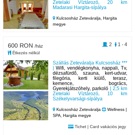
Zetelaki Víztározó, 20 km
Madarasi Hargita-sípálya
Kulcsosház Zeteváralja,
Hargita
megye
2
1 - 4
600 RON
/ház
Étkezés nélkül
Szállás Zeteváralja Kulcsosház ***
|
Wifi, vendégkonyha, nappali, Tv,
dézsafürdő, szauna, kert-udvar,
filegória, kerti kiülő, terasz,
kemence, bogrács,
Gyerekjátszóhely, parkoló
| 2,5 km
Zetelaki Víztározó, 10 km
Székelyvarsági-sípálya
Kulcsosház Zeteváralja
Wellness |
SPA, Hargita megye
Tichet | Card vakációs jegy