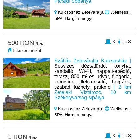
Parajdi Sóbánya
Kulcsosház Zeteváralja
Wellness |
SPA, Hargita megye
3
1 - 8
500 RON
/ház
Étkezés nélkül
Szállás Zeteváralja Kulcsosház |
Sósvizes dézsafürdő, konyha,
kandalló, Wi-FI, nappali-ebédlő,
terasz, 800 m²-es udvar, filagória,
kemence, flekkensütő, bogrács,
szabad tűzhely, parkoló
| 2 km
Zetelaki Víztározó, 10 km
Székelyvarság-sípálya
Kulcsosház Zeteváralja
Wellness |
SPA, Hargita megye
3
1 - 8
1 RON
/ház