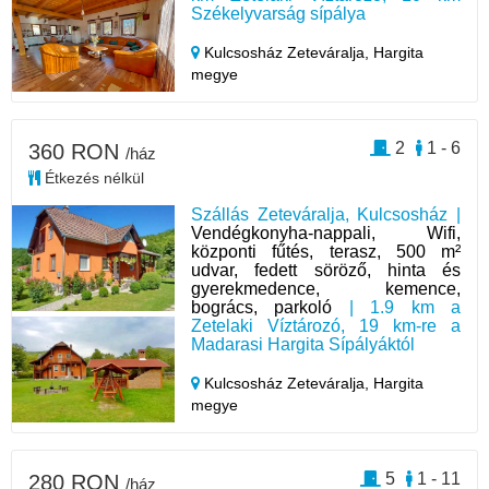
Székelyvarság sípálya
Kulcsosház Zeteváralja,
Hargita
megye
2
1 - 6
360 RON
/ház
Étkezés nélkül
Szállás Zeteváralja, Kulcsosház |
Vendégkonyha-nappali, Wifi,
központi fűtés, terasz, 500 m²
udvar, fedett söröző, hinta és
gyerekmedence, kemence,
bogrács, parkoló
| 1.9 km a
Zetelaki Víztározó, 19 km-re a
Madarasi Hargita Sípályáktól
Kulcsosház Zeteváralja,
Hargita
megye
5
1 - 11
280 RON
/ház