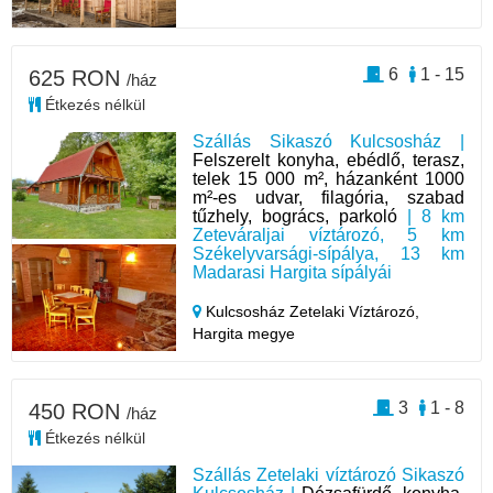
6
1 - 15
625 RON
/ház
Étkezés nélkül
Szállás Sikaszó Kulcsosház |
Felszerelt konyha, ebédlő, terasz,
telek 15 000 m², házanként 1000
m²-es udvar, filagória, szabad
tűzhely, bogrács, parkoló
| 8 km
Zeteváraljai víztározó, 5 km
Székelyvarsági-sípálya, 13 km
Madarasi Hargita sípályái
Kulcsosház Zetelaki Víztározó,
Hargita megye
3
1 - 8
450 RON
/ház
Étkezés nélkül
Szállás Zetelaki víztározó Sikaszó