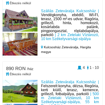
Étkezés nélkül
Szállás Zeteváralja Kulcsosház |
Vendégkonyha, ebédlő, WI-FI,
terasz, 1500 m²-es udvar, filagória,
grillező, hinta, homokozó,
kosárlabda palánk,
pingpongasztal, röplabdapálya,
parkoló
| 2 km Zetelaki Víztározó,
10 km Székelyvarsági-sípálya
Kulcsosház Zeteváralja,
Hargita
megye
4
1 - 10
890 RON
/ház
Étkezés nélkül
Szállás Zeteváralja Kulcsosház |
Felszerelt konyha, dézsa, filegória,
kerti kiülő, terasz, kemence,
grillező, fotbalpálya, parkoló
| 500
m Zetelaki Víztározó, 10 km
Székelyvarsági-sípálya, 55 km