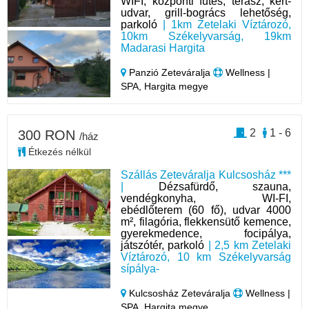
WIFI, központi fűtés, terasz, kert-
udvar, grill-bogrács lehetőség,
parkoló
| 1km Zetelaki Víztározó,
10km Székelyvarság, 19km
Madarasi Hargita
Panzió Zeteváralja
Wellness |
SPA, Hargita megye
2
1 - 6
300 RON
/ház
Étkezés nélkül
Szállás Zeteváralja Kulcsosház ***
|
Dézsafürdő, szauna,
vendégkonyha, WI-FI,
ebédlőterem (60 fő), udvar 4000
m², filagória, flekkensütő kemence,
gyerekmedence, focipálya,
játszótér, parkoló
| 2,5 km Zetelaki
Víztározó, 10 km Székelyvarság
sípálya-
Kulcsosház Zeteváralja
Wellness |
SPA, Hargita megye