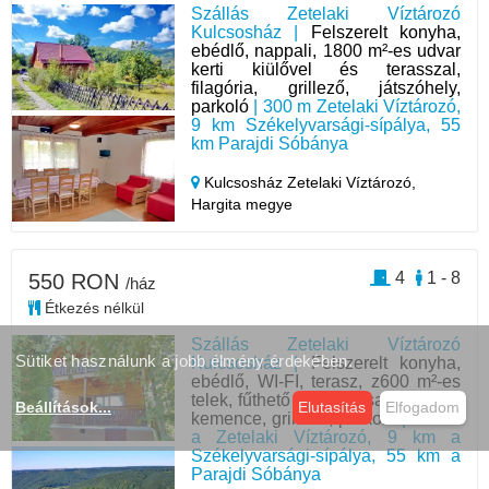
Szállás Zetelaki Víztározó
Kulcsosház |
Felszerelt konyha,
ebédlő, nappali, 1800 m²-es udvar
kerti kiülővel és terasszal,
filagória, grillező, játszóhely,
parkoló
| 300 m Zetelaki Víztározó,
9 km Székelyvarsági-sípálya, 55
km Parajdi Sóbánya
Kulcsosház Zetelaki Víztározó,
Hargita megye
4
1 - 8
550 RON
/ház
Étkezés nélkül
Szállás Zetelaki Víztározó
Sütiket használunk a jobb élmény érdekében.
Kulcsosház |
Felszerelt konyha,
ebédlő, WI-FI, terasz, z600 m²-es
telek, fűthető vizesdézsa, filagória,
Beállítások
...
Elutasítás
Elfogadom
kemence, grillező, parkoló
| 300 m
a Zetelaki Víztározó, 9 km a
Székelyvarsági-sípálya, 55 km a
Parajdi Sóbánya