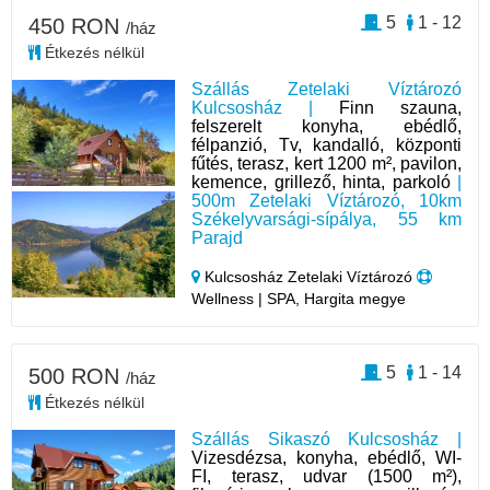
5
1 - 12
450 RON
/ház
Étkezés nélkül
Szállás Zetelaki Víztározó
Kulcsosház |
Finn szauna,
felszerelt konyha, ebédlő,
félpanzió, Tv, kandalló, központi
fűtés, terasz, kert 1200 m², pavilon,
kemence, grillező, hinta, parkoló
|
500m Zetelaki Víztározó, 10km
Székelyvarsági-sípálya, 55 km
Parajd
Kulcsosház Zetelaki Víztározó
Wellness | SPA, Hargita megye
5
1 - 14
500 RON
/ház
Étkezés nélkül
Szállás Sikaszó Kulcsosház |
Vizesdézsa, konyha, ebédlő, WI-
FI, terasz, udvar (1500 m²),