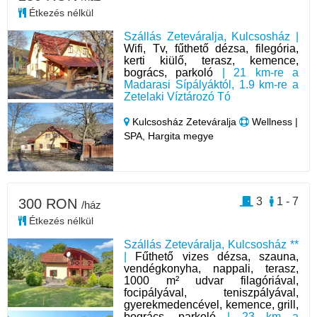
Étkezés nélkül
Szállás Zeteváralja, Kulcsosház |
Wifi, Tv, fűthető dézsa, filegória,
kerti kiülő, terasz, kemence,
bogrács, parkoló
| 21 km-re a
Madarasi Sípályáktól, 1.9 km-re a
Zetelaki Víztározó Tó
Kulcsosház Zeteváralja
Wellness |
SPA, Hargita megye
3
1 - 7
300 RON
/ház
Étkezés nélkül
Szállás Zeteváralja, Kulcsosház **
|
Fűthető vizes dézsa, szauna,
vendégkonyha, nappali, terasz,
1000 m² udvar filagóriával,
focipályával, teniszpályával,
gyerekmedencével, kemence, grill,
bogrács, parkoló
| 23 km a