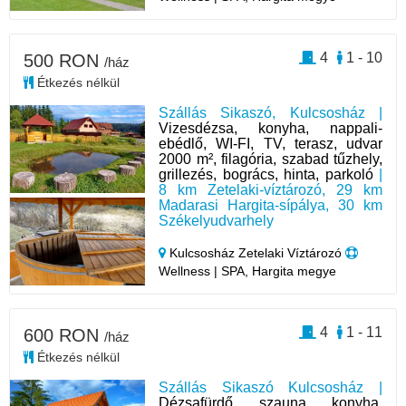
4
1 - 10
500 RON
/ház
Étkezés nélkül
Szállás Sikaszó, Kulcsosház |
Vizesdézsa, konyha, nappali-
ebédlő, WI-FI, TV, terasz, udvar
2000 m², filagória, szabad tűzhely,
grillezés, bogrács, hinta, parkoló
|
8 km Zetelaki-víztározó, 29 km
Madarasi Hargita-sípálya, 30 km
Székelyudvarhely
Kulcsosház Zetelaki Víztározó
Wellness | SPA, Hargita megye
4
1 - 11
600 RON
/ház
Étkezés nélkül
Szállás Sikaszó Kulcsosház |
Dézsafürdő, szauna, konyha,