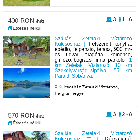
3
1 - 6
400 RON
/ház
Étkezés nélkül
Szállás Zetelaki Víztározó
Kulcsosház |
Felszerelt konyha,
ebédlő, félpanzió, terasz, 900 m²-
es udvar, filagória, kemence,
grillező, bogrács, hinta, parkoló
| 1
km Zetelaki Víztározó, 10 km
Székelyvarsági-sípálya, 55 km
Parajdi Sóbánya,
Kulcsosház Zetelaki Víztározó,
Hargita megye
3
2 - 8
570 RON
/ház
Étkezés nélkül
Szállás Zetelaki Víztározó
Kulcsosház ** |
Dézsafürdő,