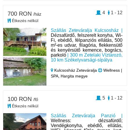
4
1 - 12
700 RON
/ház
Étkezés nélkül
Szállás Zeteváralja Kulcsosház |
Dézsafürdő, felszerelt konyha, Wi-
Fi, ebédlő, félpanziós ellátás, 500
m²-es udvar, filagória, flekkensütő
és kenyérsütő kemence, bogrács,
parkoló
| 300 m Zetelaki Víztározó,
10 km Székelyvarsági-sípálya
Kulcsosház Zeteváralja
Wellness |
SPA, Hargita megye
5
1 - 12
100 RON
/fő
Étkezés nélkül
Szállás Zeteváralja Panzió |
Wellness: dézsafürdő;
Vendégkonyha, ebédlő, ellátás,