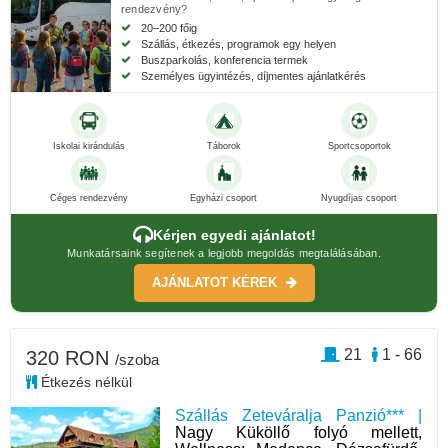
rendezvény?
20–200 főig
Szállás, étkezés, programok egy helyen
Buszparkolás, konferencia termek
Személyes ügyintézés, díjmentes ajánlatkérés
Iskolai kirándulás
Táborok
Sportcsoportok
Céges rendezvény
Egyházi csoport
Nyugdíjas csoport
Kérjen egyedi ajánlatot!
Munkatársaink segítenek a legjobb megoldás megtalálásában.
AJÁNLATOT KÉREK
21
1 - 66
320 RON
/szoba
Étkezés nélkül
Szállás Zeteváralja Panzió*** |
Nagy Küköllő folyó mellett,