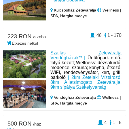
Kulcsosház Zeteváralja
Wellness |
SPA, Hargita megye
48
1 - 170
223 RON
/szoba
Étkezés nélkül
Szállás Zeteváralja
Vendégházak** |
Üdülőpark erdő-
folyó között; Wellness: dézsafürdő,
medence, szauna; konyha, étkező,
WIFI, rendezvénysátor, kert, grill,
parkoló
| 2km Zetelaki Víztározó,
8km Állatsimogató Zeteváralja,
9km sípálya Székelyvarság
Vendégház Zeteváralja
Wellness |
SPA, Hargita megye
4
1 - 8
500 RON
/ház