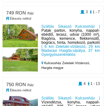
3
1 - 7
749 RON
/ház
Étkezés nélkül
Szállás Sikaszó Kulcsosház |
Patak parton, konyha, nappali-
ebédlő, terasz, udvar (1000 m²),
filagória, kemence, flekkensütő,
bogrács, hinta, homokozó, parkoló
| 8 km Zetelaki-víztározó, 29 km
Madarasi Hargita-sípálya, 37 km
Gyergyószentmiklós
Kulcsosház Zetelaki Víztározó,
Hargita megye
4
1 - 13
750 RON
/ház
Étkezés nélkül
Szállás Sikaszó Kulcsosház |
Vizesdézsa, konyha, nappali-