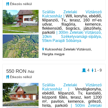
Étkezés nélkül
Szállás Zetelaki Víztározó
Kulcsosház |
Wifi, konyha, ebédlő,
félpanzió, Tv,, terasz, 160 m²-es
udvar, filagória, kemence,
flekkensütő, bogrács, játszóhely,
parkoló
| 300m Zetelaki Víztározó,
10km Székelyvarsági-sípálya,
55km Parajdi Sóbánya
Kulcsosház Zetelaki Víztározó,
Hargita megye
4
1 - 9
550 RON
/ház
Étkezés nélkül
Szállás Zetelaki Víztározó
Kulcsosház |
Vendégkonyha,
ebédlő, félpanzió, Tv, kandalló,
központi fűtés, terasz, kert 1200
m², pavilon, kemence, grillező,
hinta, parkoló
| 500m Zetelaki