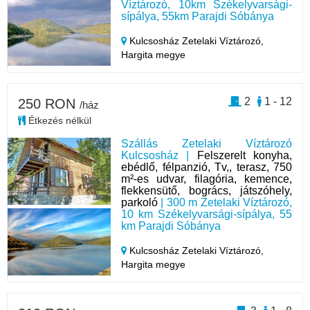
Víztározó, 10km Székelyvarsági-
sípálya, 55km Parajdi Sóbánya
Kulcsosház Zetelaki Víztározó,
Hargita megye
2
1 - 12
250 RON
/ház
Étkezés nélkül
Szállás Zetelaki Víztározó
Kulcsosház |
Felszerelt konyha,
ebédlő, félpanzió, Tv,, terasz, 750
m²-es udvar, filagória, kemence,
flekkensütő, bogrács, játszóhely,
parkoló
| 300 m Zetelaki Víztározó,
10 km Székelyvarsági-sípálya, 55
km Parajdi Sóbánya
Kulcsosház Zetelaki Víztározó,
Hargita megye