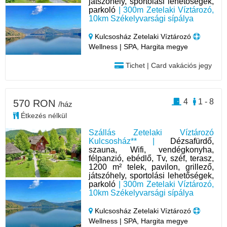
játszóhely, sportolási lehetőségek,
parkoló
| 300m Zetelaki Víztározó,
10km Székelyvarsági sípálya
Kulcsosház Zetelaki Víztározó
Wellness | SPA, Hargita megye
Tichet | Card vakációs jegy
4
1 - 8
570 RON
/ház
Étkezés nélkül
Szállás Zetelaki Víztározó
Kulcsosház** |
Dézsafürdő,
szauna, Wifi, vendégkonyha,
félpanzió, ebédlő, Tv, széf, terasz,
1200 m² telek, pavilon, grillező,
játszóhely, sportolási lehetőségek,
parkoló
| 300m Zetelaki Víztározó,
10km Székelyvarsági sípálya
Kulcsosház Zetelaki Víztározó
Wellness | SPA, Hargita megye