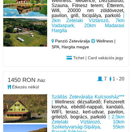
Wellness: Medence, Dézsafürdő,
Szauna, Fitnesz terem; Étterem,
Wifi, 20000 nm zöldövezet,
pavilon, grill, focipálya, parkoló
|
2km Zetelaki Víztározó, 7km
Vadaspark, 20km Madarasi
Hargita
Panzió Zeteváralja
Wellness |
SPA, Hargita megye
Tichet | Card vakációs jegy
7
1 - 20
1450 RON
/ház
Étkezés nélkül
Szállás Zeteváralja Kulcsosház***
|
Wellness: dézsafürdő; Felszerelt
konyha, ebédlő-nappali, kandaló,
WIFI, terasz, kert-udvar, pavilon,
grilelző, bogrács, parkoló
| 2,5km
Zetelaki Víztározó, 10km
Székelyvarság-Sípálya, 55km
Parajdi Sóbánya