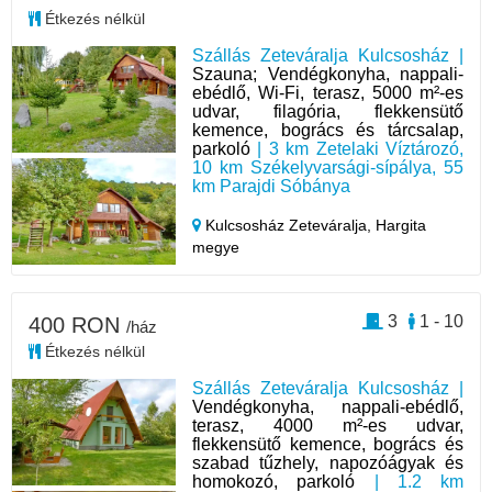
Étkezés nélkül
Szállás Zeteváralja Kulcsosház |
Szauna; Vendégkonyha, nappali-
ebédlő, Wi-Fi, terasz, 5000 m²-es
udvar, filagória, flekkensütő
kemence, bogrács és tárcsalap,
parkoló
| 3 km Zetelaki Víztározó,
10 km Székelyvarsági-sípálya, 55
km Parajdi Sóbánya
Kulcsosház Zeteváralja,
Hargita
megye
3
1 - 10
400 RON
/ház
Étkezés nélkül
Szállás Zeteváralja Kulcsosház |
Vendégkonyha, nappali-ebédlő,
terasz, 4000 m²-es udvar,
flekkensütő kemence, bogrács és
szabad tűzhely, napozóágyak és
homokozó, parkoló
| 1.2 km