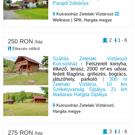
Parajdi Sóbánya
Kulcsosház Zetelaki Víztározó
Wellness | SPA, Hargita megye
2
1 - 6
250 RON
/ház
Étkezés nélkül
Szállás Zetelaki Víztározó
Kulcsosház |
Felszerelt konyha,
étkező, terasz, 2000 m²-es udvar,
fedett filagória, grillezés, bogrács,
játszóhely, parkoló
| 300 m
Zetelaki Víztároz, 10 km
Székelyvarság Sípálya, 21 km
Madarasi Hargita Sípálya
Kulcsosház Zetelaki Víztározó,
Hargita megye
3
1 - 6
275 RON
/ház