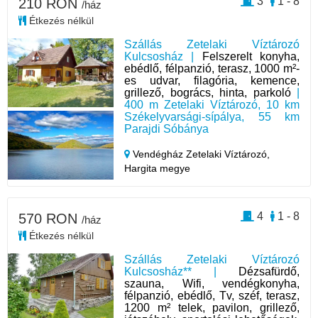
3
1 - 8
210 RON
/ház
Étkezés nélkül
Szállás Zetelaki Víztározó
Kulcsosház |
Felszerelt konyha,
ebédlő, félpanzió, terasz, 1000 m²-
es udvar, filagória, kemence,
grillező, bogrács, hinta, parkoló
|
400 m Zetelaki Víztározó, 10 km
Székelyvarsági-sípálya, 55 km
Parajdi Sóbánya
Vendégház Zetelaki Víztározó,
Hargita megye
4
1 - 8
570 RON
/ház
Étkezés nélkül
Szállás Zetelaki Víztározó
Kulcsosház** |
Dézsafürdő,
szauna, Wifi, vendégkonyha,
félpanzió, ebédlő, Tv, széf, terasz,
1200 m² telek, pavilon, grillező,