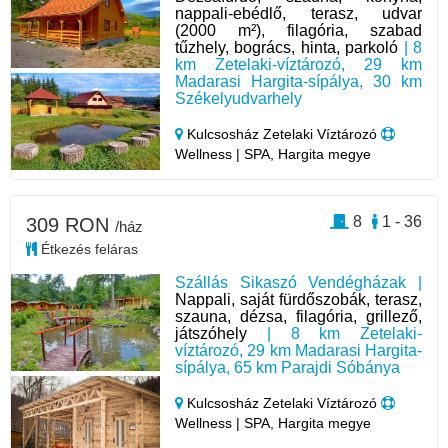
nappali-ebédlő, terasz, udvar
(2000 m²), filagória, szabad
tűzhely, bogrács, hinta, parkoló
| 8
km Zetelaki-víztározó, 29 km
Madarasi Hargita-sípálya, 30 km
Székelyudvarhely
Kulcsosház Zetelaki Víztározó
Wellness | SPA, Hargita megye
8
1 - 36
309 RON
/ház
Étkezés feláras
Szállás Sikaszó Vendégházak |
Nappali, saját fürdőszobák, terasz,
szauna, dézsa, filagória, grillező,
játszóhely
| 8 km Zetelaki-
víztározó, 29 km Madarasi Hargita-
sípálya, 65 km Parajdi Sóbánya
Kulcsosház Zetelaki Víztározó
Wellness | SPA, Hargita megye