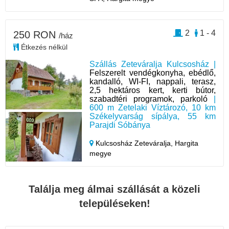
2
1 - 4
250 RON
/ház
Étkezés nélkül
Szállás Zeteváralja Kulcsosház |
Felszerelt vendégkonyha, ebédlő,
kandalló, WI-FI, nappali, terasz,
2,5 hektáros kert, kerti bútor,
szabadtéri programok, parkoló
|
600 m Zetelaki Víztározó, 10 km
Székelyvarság sípálya, 55 km
Parajdi Sóbánya
Kulcsosház Zeteváralja,
Hargita
megye
Találja meg álmai szállását a közeli
településeken!