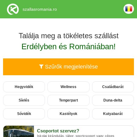
szallasromania.ro
Találja meg a tökéletes szállást
Erdélyben és Romániában!
Szűrők megjelenítése
Hegyvidék
Wellness
Családbarát
Síelés
Tengerpart
Duna-delta
Sóvidék
Kastélyok
Kutyabarát
Csoportot szervez?
Iskolai kirándulás, tábor, sportcsoport vagy céges