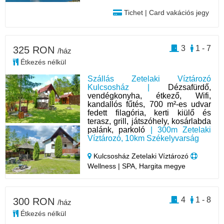
Tichet | Card vakációs jegy
3
1 - 7
325 RON
/ház
Étkezés nélkül
Szállás Zetelaki Víztározó
Kulcsosház |
Dézsafürdő,
vendégkonyha, étkező, Wifi,
kandallós fűtés, 700 m²-es udvar
fedett filagória, kerti kiülő és
terasz, grill, játszóhely, kosárlabda
palánk, parkoló
| 300m Zetelaki
Víztározó, 10km Székelyvarság
Kulcsosház Zetelaki Víztározó
Wellness | SPA, Hargita megye
4
1 - 8
300 RON
/ház
Étkezés nélkül