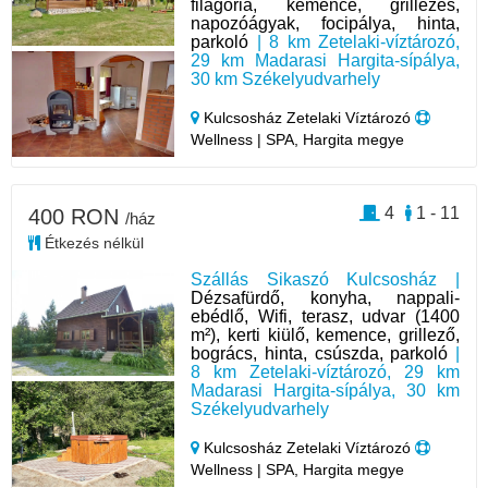
filagória, kemence, grillezés,
napozóágyak, focipálya, hinta,
parkoló
| 8 km Zetelaki-víztározó,
29 km Madarasi Hargita-sípálya,
30 km Székelyudvarhely
Kulcsosház Zetelaki Víztározó
Wellness | SPA, Hargita megye
4
1 - 11
400 RON
/ház
Étkezés nélkül
Szállás Sikaszó Kulcsosház |
Dézsafürdő, konyha, nappali-
ebédlő, Wifi, terasz, udvar (1400
m²), kerti kiülő, kemence, grillező,
bogrács, hinta, csúszda, parkoló
|
8 km Zetelaki-víztározó, 29 km
Madarasi Hargita-sípálya, 30 km
Székelyudvarhely
Kulcsosház Zetelaki Víztározó
Wellness | SPA, Hargita megye