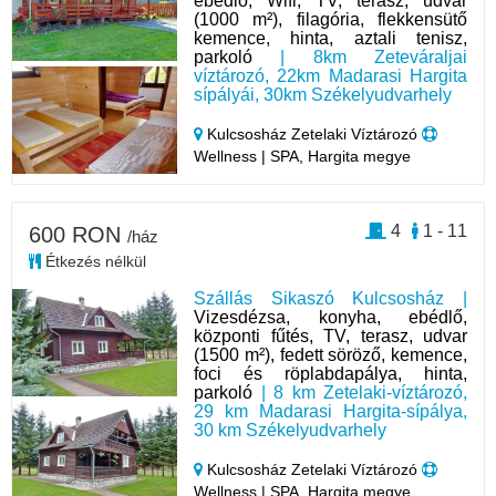
ebédlő, Wifi, TV, terasz, udvar
(1000 m²), filagória, flekkensütő
kemence, hinta, aztali tenisz,
parkoló
| 8km Zeteváraljai
víztározó, 22km Madarasi Hargita
sípályái, 30km Székelyudvarhely
Kulcsosház Zetelaki Víztározó
Wellness | SPA, Hargita megye
4
1 - 11
600 RON
/ház
Étkezés nélkül
Szállás Sikaszó Kulcsosház |
Vizesdézsa, konyha, ebédlő,
központi fűtés, TV, terasz, udvar
(1500 m²), fedett söröző, kemence,
foci és röplabdapálya, hinta,
parkoló
| 8 km Zetelaki-víztározó,
29 km Madarasi Hargita-sípálya,
30 km Székelyudvarhely
Kulcsosház Zetelaki Víztározó
Wellness | SPA, Hargita megye