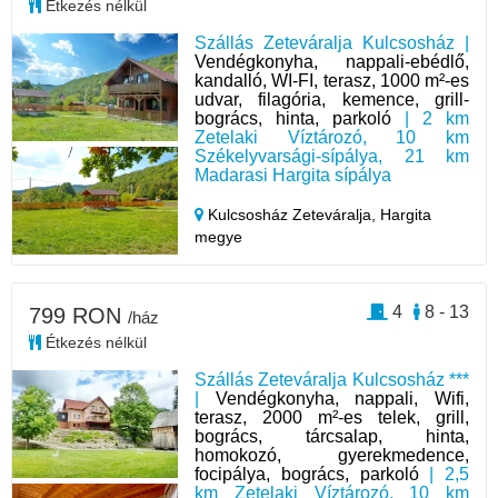
Étkezés nélkül
Szállás Zeteváralja Kulcsosház |
Vendégkonyha, nappali-ebédlő,
kandalló, WI-FI, terasz, 1000 m²-es
udvar, filagória, kemence, grill-
bogrács, hinta, parkoló
| 2 km
Zetelaki Víztározó, 10 km
Székelyvarsági-sípálya, 21 km
Madarasi Hargita sípálya
Kulcsosház Zeteváralja,
Hargita
megye
4
8 - 13
799 RON
/ház
Étkezés nélkül
Szállás Zeteváralja Kulcsosház ***
|
Vendégkonyha, nappali, Wifi,
terasz, 2000 m²-es telek, grill,
bogrács, tárcsalap, hinta,
homokozó, gyerekmedence,
focipálya, bogrács, parkoló
| 2,5
km Zetelaki Víztározó, 10 km