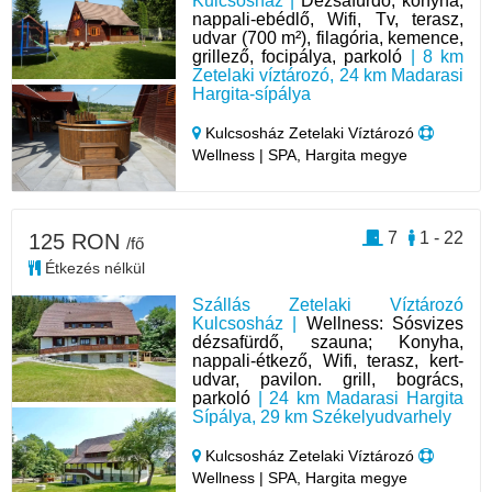
Kulcsosház |
Dézsafürdő, konyha,
nappali-ebédlő, Wifi, Tv, terasz,
udvar (700 m²), filagória, kemence,
grillező, focipálya, parkoló
| 8 km
Zetelaki víztározó, 24 km Madarasi
Hargita-sípálya
Kulcsosház Zetelaki Víztározó
Wellness | SPA, Hargita megye
7
1 - 22
125 RON
/fő
Étkezés nélkül
Szállás Zetelaki Víztározó
Kulcsosház |
Wellness: Sósvizes
dézsafürdő, szauna; Konyha,
nappali-étkező, Wifi, terasz, kert-
udvar, pavilon. grill, bogrács,
parkoló
| 24 km Madarasi Hargita
Sípálya, 29 km Székelyudvarhely
Kulcsosház Zetelaki Víztározó
Wellness | SPA, Hargita megye