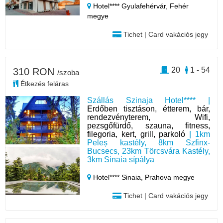
Hotel**** Gyulafehérvár,
Fehér
megye
Tichet | Card vakációs jegy
20
1 - 54
310 RON
/szoba
Étkezés feláras
Szállás Szinaja Hotel**** |
Erdőben tisztáson, étterem, bár,
rendezvényterem, Wifi,
pezsgőfürdő, szauna, fitness,
filegoria, kert, grill, parkoló
| 1km
Peleș kastély, 8km Szfinx-
Bucsecs, 23km Törcsvára Kastély,
3km Sinaia sípálya
Hotel**** Sinaia,
Prahova megye
Tichet | Card vakációs jegy