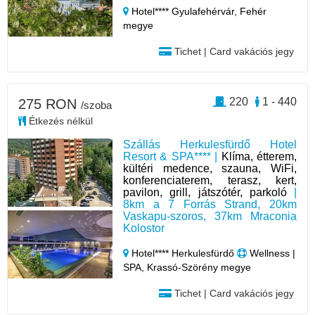
Hotel**** Gyulafehérvár,
Fehér
megye
Tichet | Card vakációs jegy
220
1 - 440
275 RON
/szoba
Étkezés nélkül
Szállás Herkulesfürdő Hotel
Resort & SPA**** |
Klíma, étterem,
kültéri medence, szauna, WiFi,
konferenciaterem, terasz, kert,
pavilon, grill, játszótér, parkoló
|
8km a 7 Forrás Strand, 20km
Vaskapu-szoros, 37km Mraconia
Kolostor
Hotel**** Herkulesfürdő
Wellness |
SPA, Krassó-Szörény megye
Tichet | Card vakációs jegy