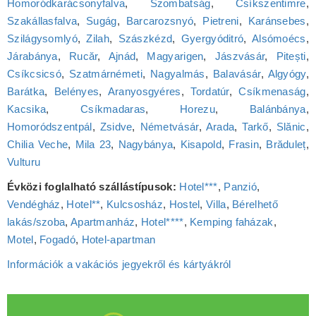
Homoródkarácsonyfalva
,
Szombatság
,
Csíkszentimre
,
Szakállasfalva
,
Sugág
,
Barcarozsnyó
,
Pietreni
,
Karánsebes
,
Szilágysomlyó
,
Zilah
,
Szászkézd
,
Gyergyóditró
,
Alsómoécs
,
Járabánya
,
Rucăr
,
Ajnád
,
Magyarigen
,
Jászvásár
,
Pitești
,
Csíkcsicsó
,
Szatmárnémeti
,
Nagyalmás
,
Balavásár
,
Algyógy
,
Barátka
,
Belényes
,
Aranyosgyéres
,
Tordatúr
,
Csíkmenaság
,
Kacsika
,
Csíkmadaras
,
Horezu
,
Balánbánya
,
Homoródszentpál
,
Zsidve
,
Németvásár
,
Arada
,
Tarkő
,
Slănic
,
Chilia Veche
,
Mila 23
,
Nagybánya
,
Kisapold
,
Frasin
,
Brăduleț
,
Vulturu
Évközi foglalható szállástípusok:
Hotel***
,
Panzió
,
Vendégház
,
Hotel**
,
Kulcsosház
,
Hostel
,
Villa
,
Bérelhető
lakás/szoba
,
Apartmanház
,
Hotel****
,
Kemping faházak
,
Motel
,
Fogadó
,
Hotel‑apartman
Információk a vakációs jegyekről és kártyákról