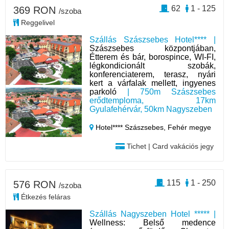
62
1 - 125
369 RON
/szoba
Reggelivel
Szállás Szászsebes Hotel**** |
Szászsebes központjában,
Étterem és bár, borospince, WI-FI,
légkondicionált szobák,
konferenciaterem, terasz, nyári
kert a várfalak mellett, ingyenes
parkoló
| 750m Szászsebes
erődtemploma, 17km
Gyulafehérvár, 50km Nagyszeben
Hotel**** Szászsebes,
Fehér megye
Tichet | Card vakációs jegy
115
1 - 250
576 RON
/szoba
Étkezés feláras
Szállás Nagyszeben Hotel ***** |
Wellness: Belső medence