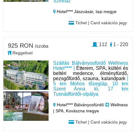
Szinház
Hotel**** Jászvásár,
Iași megye
Tichet | Card vakációs jegy
112
1 - 220
925 RON
/szoba
Reggelivel
Szállás Bálványosfürdő Wellness
Hotel**** |
Étterem, SPA, kültéri és
beltéri medence, élményfürdő,
pezsgőfürdő, szauna, kalandpark
|
5 km Mohos tőzegláp, 10 km
Szent Anna tó, 17 km
Tusnádfürdői-sípálya
Hotel**** Bálványosfürdő
Wellness
| SPA, Kovászna megye
Tichet | Card vakációs jegy