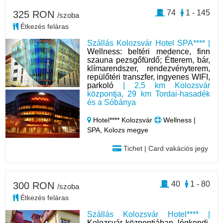
74
1 - 145
325 RON
/szoba
Étkezés feláras
Szállás Kolozsvár Hotel SPA**** |
Wellness: beltéri medence, finn
szauna pezsgőfürdő; Étterem, bár,
klímarendszer, rendezvényterem,
repülőtéri transzfer, ingyenes WIFI,
parkoló
| 2,5 km Kolozsvár
központja, 29 km Tordai-hasadék
és a Sóbánya
Hotel**** Kolozsvár
Wellness |
SPA, Kolozs megye
Tichet | Card vakációs jegy
40
1 - 80
300 RON
/szoba
Étkezés feláras
Szállás Kolozsvár Hotel**** |
Kolozsvár központjában, légkondi,