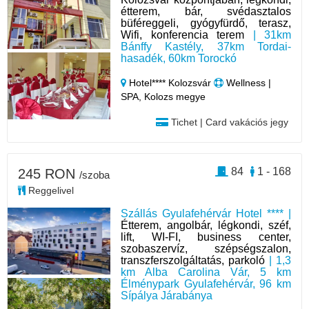
étterem, bár, svédasztalos
büféreggeli, gyógyfürdő, terasz,
Wifi, konferencia terem
| 31km
Bánffy Kastély, 37km Tordai-
hasadék, 60km Torockó
Hotel**** Kolozsvár
Wellness |
SPA, Kolozs megye
Tichet | Card vakációs jegy
84
1 - 168
245 RON
/szoba
Reggelivel
Szállás Gyulafehérvár Hotel **** |
Étterem, angolbár, légkondi, széf,
lift, WI-FI, business center,
szobaszervíz, szépségszalon,
transzferszolgáltatás, parkoló
| 1,3
km Alba Carolina Vár, 5 km
Élménypark Gyulafehérvár, 96 km
Sípálya Járabánya