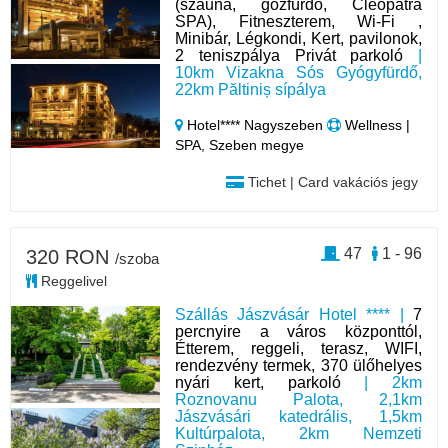
(szauna, gőzfürdő, Cleopatra
SPA), Fitneszterem, Wi-Fi ,
Minibár, Légkondi, Kert, pavilonok,
2 teniszpálya Privát parkoló
|
10km Vizakna Sós Gyógyfürdő,
22km Păltiniș sípálya
Hotel**** Nagyszeben
Wellness |
SPA, Szeben megye
Tichet | Card vakációs jegy
47
1 - 96
320 RON
/szoba
Reggelivel
Szállás Jászvásár Hotel **** |
7
percnyire a város központtól,
Étterem, reggeli, terasz, WIFI,
rendezvény termek, 370 ülőhelyes
nyári kert, parkoló
| 2km
Roznovanu Palota, 2,1km
Jászvásári katedrális, 1,5km
Kultúrpalota, 2km Nemzeti