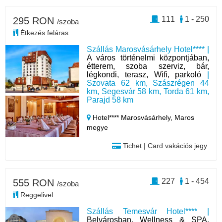
111
1 - 250
295 RON
/szoba
Étkezés feláras
Szállás Marosvásárhely Hotel**** |
A város történelmi központjában,
étterem, szoba szerviz, bár,
légkondi, terasz, Wifi, parkoló
|
Szovata 62 km, Szászrégen 44
km, Segesvár 58 km, Torda 61 km,
Parajd 58 km
Hotel**** Marosvásárhely,
Maros
megye
Tichet | Card vakációs jegy
227
1 - 454
555 RON
/szoba
Reggelivel
Szállás Temesvár Hotel**** |
Belvárosban, Wellness & SPA,