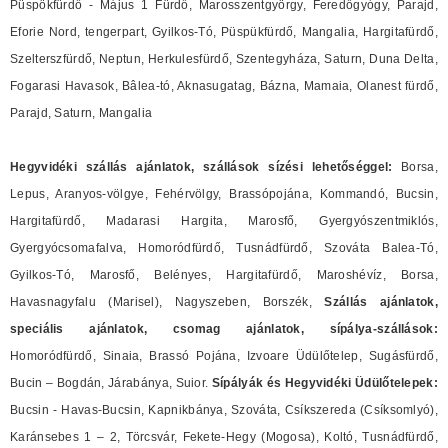
Püspökfürdő - Május 1 Fürdő, Marosszentgyörgy, Feredőgyógy, Parajd,
Eforie Nord, tengerpart, Gyilkos-Tó, Püspükfürdő, Mangalia, Hargitafürdő,
Szelterszfürdő, Neptun, Herkulesfürdő, Szentegyháza, Saturn, Duna Delta,
Fogarasi Havasok, Bâlea-tó, Aknasugatag, Bázna, Mamaia, Olanest fürdő,
Parajd, Saturn, Mangalia
Hegyvidéki szállás ajánlatok, szállások sízési lehetőséggel:
Borsa,
Lepus, Aranyos-völgye, Fehérvölgy, Brassópojána, Kommandó, Bucsin,
Hargitafürdő, Madarasi Hargita, Marosfő, Gyergyószentmiklós,
Gyergyócsomafalva, Homoródfürdő, Tusnádfürdő, Szováta Balea-Tó,
Gyilkos-Tó, Marosfő, Belényes, Hargitafürdő, Maroshévíz, Borsa,
Havasnagyfalu (Marisel), Nagyszeben, Borszék,
Szállás ajánlatok,
speciális ajánlatok, csomag ajánlatok, sípálya-szállások:
Homoródfürdő, Sinaia, Brassó Pojána, Izvoare Üdülőtelep, Sugásfürdő,
Bucin – Bogdán, Járabánya, Suior.
Sípályák és Hegyvidéki Üdülőtelepek:
Bucsin - Havas-Bucsin, Kapnikbánya, Szováta, Csíkszereda (Csíksomlyó),
Karánsebes 1 – 2, Törcsvár, Fekete-Hegy (Mogosa), Koltó, Tusnádfürdő,