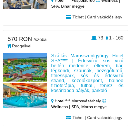
Hotel**** Püspökfürdő
Wellness |
SPA, Bihar megye
Tichet | Card vakációs jegy
73
1 - 160
570 RON
/szoba
Reggelivel
Szállás Marosszentgyörgy Hotel
SPA**** | Édesvízű, sós vizű
beltéri medence, étterem, bár,
légkondi, szaunák, pezsgőfürdő,
fitnesspark, sós és édesvizű
strand, kezelőközpont, balneo
fizioterápia, futball, tenisz és
kosárlabda pályák, parkoló
Hotel**** Marosvásárhely
Wellness | SPA, Maros megye
Tichet | Card vakációs jegy