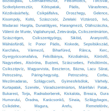
Bözödújfalu
,
Csernakeresztur
,
Felsőmoécs
,
Törcsvár
,
Székelykeresztúr
,
Kőrispatak
,
Pádis
,
Várasfenes
,
Kézdivásárhely
,
Csikpálfalva
,
Oroszhegy
,
Gelence
,
Kisompoly
,
Koltó
,
Szászcsór
,
Zetelaki Víztározó
,
Ivó
,
Madarasi Hargita
,
Dunatölgyes
,
Harangmező
,
Oláhszászka
,
Vălenii de Munte
,
Vajdahunyad
,
Zeteváralja
,
Csíkszentmárton
,
Szászrégen
,
Csíkszentgyörgy
,
Siklód
,
Aranyosfő
,
Málnásfürdő
,
Ic Ponor Pádis
,
Kiskede
,
Sepsibükszád
,
Karcfalva
,
Vármező
,
Biharfüred
,
Rânca
,
Kerc
,
Gyergyócsomafalva
,
Felsőbánya
,
Kézdialmás
,
Körösfő
,
Nagysebes
,
Alsóróna
,
Bușteni
,
Szászsebes
,
Felsőtömös
,
Csíkszépvíz
,
Magyarvista
,
Beszterce
,
Bázna
,
Lacu Sărat
,
Petrozsény
,
Páring-hegység, Petrozsény
,
Corbu
,
Mezőmadaras
,
Szilágycseh
,
Gyimesfelsőlok
,
Várhely
,
Kurtapatak
,
Szenéte
,
Váradszentmárton
,
Máréfalvi Patak
,
Bukarest
,
Torja
,
Radnaborberek
,
Kiskalota
,
Breaza
,
Gura
Humorului
,
Óradna
,
Karácsonkő
,
Sinaia
,
Szilágybagos
,
Csíkdelne
,
Magura
,
Arefu
,
Remetelórév
,