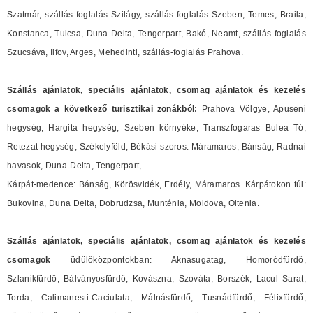
Szatmár, szállás-foglalás Szilágy, szállás-foglalás Szeben, Temes, Braila,
Konstanca, Tulcsa, Duna Delta, Tengerpart, Bakó, Neamt, szállás-foglalás
Szucsáva, Ilfov, Arges, Mehedinti, szállás-foglalás Prahova.
Szállás ajánlatok, speciális ajánlatok, csomag ajánlatok és
kezelés
csomagok
a következő turisztikai zonákból:
Prahova Völgye, Apuseni
hegység, Hargita hegység, Szeben környéke, Transzfogaras Bulea Tó,
Retezat hegység, Székelyföld, Békási szoros. Máramaros, Bánság, Radnai
havasok, Duna-Delta, Tengerpart,
Kárpát-medence: Bánság, Körösvidék, Erdély, Máramaros. Kárpátokon túl:
Bukovina, Duna Delta, Dobrudzsa, Munténia, Moldova, Oltenia.
Szállás ajánlatok, speciális ajánlatok, csomag ajánlatok és
kezelés
csomagok
üdülőközpontokban: Aknasugatag, Homoródfürdő,
Szlanikfürdő, Bálványosfürdő, Kovászna, Szováta, Borszék, Lacul Sarat,
Torda, Calimanesti-Caciulata, Málnásfürdő, Tusnádfürdő, Félixfürdő,