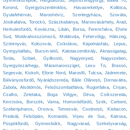
Gyimesközéplok
,
Hargitafürdő
,
Sepsiszentgyörgy
,
Balea Tó
,
Korond
,
Gyergyószentmiklós
,
Havasrekettye
,
Kolibica
,
Gyulafehérvár
,
Maroshévíz
,
Szentegyháza
,
Szováta
,
Jósikafalva
,
Torockó
,
Szászkabánya
,
Marosvásárhely
,
Arad
,
Herkulesfürdő
,
Kovászna
,
Libán
,
Borsa
,
Ferencfalva
,
Eforie
Sud
,
Moldvahosszúmező
,
Moldovița
,
Fehérvölgy
,
Hátszeg
,
Szörényvár
,
Kolozsvár
,
Csíkrákos
,
Kápolnásfalu
,
Lepus
,
Gyergyóalfalu
,
Bucsin-tető
,
Kalotaszentkirály
,
Aknasúgatag
,
Torda
,
Szibiel
,
Gyilkostó
,
Nagyenyed
,
Nagyszeben
,
Gyergyószárhegy
,
Máramarossziget
,
Lesu Tó
,
Brassó
,
Segesvár
,
Kiskoh
,
Eforie Nord
,
Marosfő
,
Tulcsa
,
Jádremete
,
Bálványosfürdő
,
Nyárádszereda
,
Băile Olănești
,
Dornavátra
,
Zabola
,
Alsótömös
,
Felsőszombatfalva
,
Rugonfalva
,
Crișan
,
Csalhó
,
Zetelaka
,
Boga Völgye
,
Déva
,
Csíkszereda
,
Kercisóra
,
Borszék
,
Vama
,
Homoródfürdő
,
Szék
,
Corbeni
,
Szebenjuharos
,
Orsova
,
Temesvár
,
Costinești
,
Kisbacon
,
Predeál
,
Felsőpián
,
Komandó
,
Vișeu de Sus
,
Katrosa
,
Püspökfürdő
,
Gyimesbükk
,
Nagyvárad
,
Székelyvarság
,