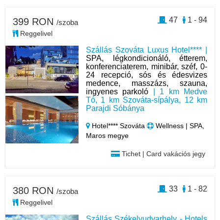
47
1 - 94
399 RON
/szoba
Reggelivel
Szállás Szováta Luxus Hotel**** |
SPA, légkondicionáló, étterem,
konferenciaterem, minibár, széf, 0-
24 recepció, sós és édesvizes
medence, masszázs, szauna,
ingyenes parkoló
| 1 km Medve
Tó, 1 km Szováta-sípálya, 12 km
Parajdi Sóbánya
Hotel**** Szováta
Wellness | SPA,
Maros megye
Tichet | Card vakációs jegy
33
1 - 82
380 RON
/szoba
Reggelivel
Szállás Székelyudvarhely - Hotels