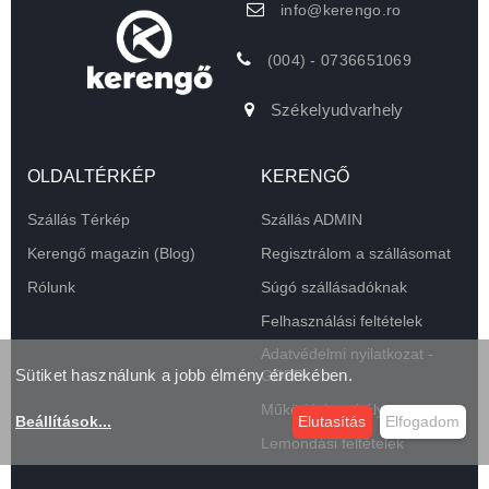
info@kerengo.ro
(004) - 0736651069
Székelyudvarhely
OLDALTÉRKÉP
KERENGŐ
Szállás Térkép
Szállás ADMIN
Kerengő magazin (Blog)
Regisztrálom a szállásomat
Rólunk
Súgó szállásadóknak
Felhasználási feltételek
Adatvédelmi nyilatkozat -
Sütiket használunk a jobb élmény érdekében.
GDPR
Működési szabályzat
Beállítások
...
Elutasítás
Elfogadom
Lemondási feltételek