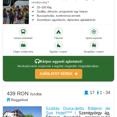
rendezvény?
20–200 főig
Szállás, étkezés, programok egy helyen
Buszparkolás, konferencia termek
Személyes ügyintézés, díjmentes ajánlatkérés
Iskolai kirándulás
Táborok
Sportcsoportok
Céges rendezvény
Egyházi csoport
Nyugdíjas csoport
Kérjen egyedi ajánlatot!
Munkatársaink segítenek a legjobb megoldás megtalálásában.
AJÁNLATOT KÉREK
17
1 - 34
439 RON
/szoba
Reggelivel
Szállás Duna-delta Bălțenii de
Sus Hotel**** |
Szentgyörgy ág,