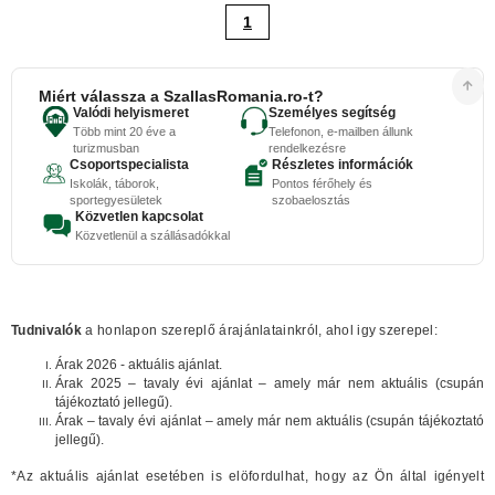
1
Miért válassza a SzallasRomania.ro-t?
Valódi helyismeret
Személyes segítség
Több mint 20 éve a
Telefonon, e-mailben állunk
turizmusban
rendelkezésre
Csoportspecialista
Részletes információk
Iskolák, táborok,
Pontos férőhely és
sportegyesületek
szobaelosztás
Közvetlen kapcsolat
Közvetlenül a szállásadókkal
Tudnivalók
a honlapon szereplő árajánlatainkról, ahol igy szerepel:
Árak 2026 - aktuális ajánlat.
Árak 2025 – tavaly évi ajánlat – amely már nem aktuális (csupán
tájékoztató jellegű).
Árak – tavaly évi ajánlat – amely már nem aktuális (csupán tájékoztató
jellegű).
*Az aktuális ajánlat esetében is elöfordulhat, hogy az Ön által igényelt