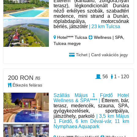
Étterem (kandalló, zongora,nyári
terasz), légkondicionált Dunára
néző erkélyes szobák, szabadtéri
medence, mini strand a Dunán,
röplabdapálya, motorcsónak
bérlés, játszótér
| 23 km Tulcsa
Hotel**** Tulcsa
Wellness | SPA,
Tulcea megye
Tichet | Card vakációs jegy
56
1 - 120
200 RON
/fő
Étkezés feláras
Szállás Május 1 Fürdő Hotel
Wellness & SPA**** |
Étterem, bár,
terasz, medencék, szauna, SPA,
gyógykezelések, sportpálya,
játszóhely, parkoló
| 3,5 km Május
1 Fürdő, 6 km Dévai-vár, 11 km
Nymphaea Aquapark