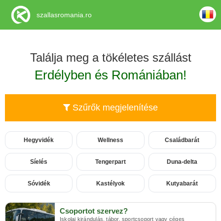
szallasromania.ro
Találja meg a tökéletes szállást
Erdélyben és Romániában!
Szűrők megjelenítése
Hegyvidék
Wellness
Családbarát
Síelés
Tengerpart
Duna-delta
Sóvidék
Kastélyok
Kutyabarát
Csoportot szervez?
Iskolai kirándulás, tábor, sportcsoport vagy céges