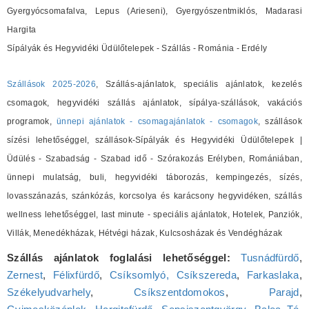
Gyergyócsomafalva, Lepus (Arieseni), Gyergyószentmiklós, Madarasi
Hargita
Sípályák és Hegyvidéki Üdülőtelepek - Szállás - Románia - Erdély
Szállások 2025-2026
, Szállás-ajánlatok, speciális ajánlatok, kezelés
csomagok, hegyvidéki szállás ajánlatok, sípálya-szállások, vakációs
programok,
ünnepi ajánlatok - csomagajánlatok - csomagok
, szállások
sízési lehetőséggel, szállások-Sípályák és Hegyvidéki Üdülőtelepek |
Üdülés - Szabadság - Szabad idő - Szórakozás Erélyben, Romániában,
ünnepi mulatság, buli, hegyvidéki táborozás, kempingezés, sízés,
lovasszánazás, szánkózás, korcsolya és karácsony hegyvidéken, szállás
wellness lehetőséggel, last minute - speciális ajánlatok, Hotelek, Panziók,
Villák, Menedékházak, Hétvégi házak, Kulcsosházak és Vendégházak
Szállás ajánlatok foglalási lehetőséggel:
Tusnádfürdő
,
Zernest
,
Félixfürdő
,
Csíksomlyó, Csíkszereda
,
Farkaslaka
,
Székelyudvarhely
,
Csíkszentdomokos
,
Parajd
,