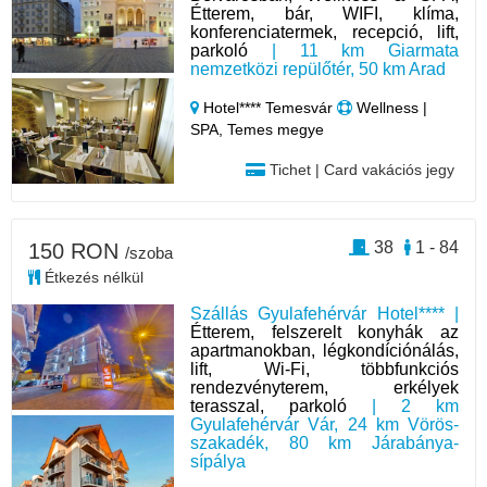
Étterem, bár, WIFI, klíma,
konferenciatermek, recepció, lift,
parkoló
| 11 km Giarmata
nemzetközi repülőtér, 50 km Arad
Hotel**** Temesvár
Wellness |
SPA, Temes megye
Tichet | Card vakációs jegy
38
1 - 84
150 RON
/szoba
Étkezés nélkül
Szállás Gyulafehérvár Hotel**** |
Étterem, felszerelt konyhák az
apartmanokban, légkondíciónálás,
lift, Wi-Fi, többfunkciós
rendezvényterem, erkélyek
terasszal, parkoló
| 2 km
Gyulafehérvár Vár, 24 km Vörös-
szakadék, 80 km Járabánya-
sípálya