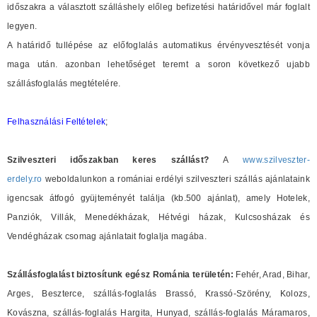
időszakra a választott szálláshely előleg befizetési határidővel már foglalt
legyen.
A határidő tullépése az előfoglalás automatikus érvényvesztését vonja
maga után. azonban lehetőséget teremt a soron következő ujabb
szállásfoglalás megtételére.
Felhasználási Feltételek
;
Szilveszteri időszakban keres szállást?
A
www.szilveszter-
erdely.ro
weboldalunkon a romániai erdélyi szilveszteri szállás ajánlataink
igencsak átfogó gyüjteményét találja (kb.500 ajánlat), amely Hotelek,
Panziók, Villák, Menedékházak, Hétvégi házak, Kulcsosházak és
Vendégházak csomag ajánlatait foglalja magába.
Szállásfoglalást biztosítunk egész Románia területén:
Fehér, Arad, Bihar,
Arges, Beszterce, szállás-foglalás Brassó, Krassó-Szörény, Kolozs,
Kovászna, szállás-foglalás Hargita, Hunyad, szállás-foglalás Máramaros,