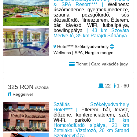
& SPA Resort**** |
Wellness:
úszómedence, gyermek-medence,
szauna, pezsgőfürdő, sós
dézsafürdő, fitneszterem, Étterem,
bár, kávézó, WIFI, futballpálya,
bowlingpálya
| 43 km Szováta
Medve-tó, 35 km Parajdi Sóbánya
Hotel**** Székelyudvarhely
Wellness | SPA, Hargita megye
Tichet | Card vakációs jegy
22
1 - 60
325 RON
/szoba
Reggelivel
Szállás Székelyudvarhely
Hotel**** |
Étterem, bár, terasz,
élőzene, konferenciaterem, széf,
Wi-Fi, parkoló
| 18 km
Homoródfürdő sípálya, 21 km
Zetelakai Víztározó, 26 km Strand
Szentegyháza