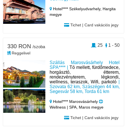
Hotel**** Székelyudvarhely,
Hargita
megye
Tichet | Card vakációs jegy
25
1 - 50
330 RON
/szoba
Reggelivel
Szállás Marosvásárhely Hotel
SPA**** |
Tó mellett, fürdőmedece,
horgásztó, étterem,
rendezvényterem, légkondi,
wellness, teraszok, Wifi, parkoló
|
Szovata 62 km, Szászégen 44 km,
Segesvár 58 km, Torda 61 km
Hotel**** Marosvásárhely
Wellness | SPA, Maros megye
Tichet | Card vakációs jegy