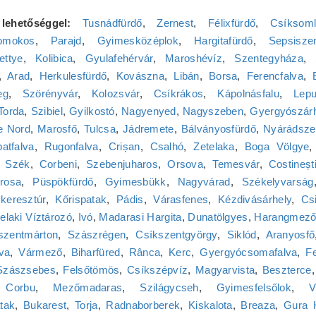
lehetőséggel:
Tusnádfürdő
,
Zernest
,
Félixfürdő
,
Csíksom
omokos
,
Parajd
,
Gyimesközéplok
,
Hargitafürdő
,
Sepsisze
ettye
,
Kolibica
,
Gyulafehérvár
,
Maroshévíz
,
Szentegyháza
,
,
Arad
,
Herkulesfürdő
,
Kovászna
,
Libán
,
Borsa
,
Ferencfalva
,
eg
,
Szörényvár
,
Kolozsvár
,
Csíkrákos
,
Kápolnásfalu
,
Lep
Torda
,
Szibiel
,
Gyilkostó
,
Nagyenyed
,
Nagyszeben
,
Gyergyószár
e Nord
,
Marosfő
,
Tulcsa
,
Jádremete
,
Bálványosfürdő
,
Nyárádsze
atfalva
,
Rugonfalva
,
Crișan
,
Csalhó
,
Zetelaka
,
Boga Völgye
,
Szék
,
Corbeni
,
Szebenjuharos
,
Orsova
,
Temesvár
,
Costineșt
rosa
,
Püspökfürdő
,
Gyimesbükk
,
Nagyvárad
,
Székelyvarság
keresztúr
,
Kőrispatak
,
Pádis
,
Várasfenes
,
Kézdivásárhely
,
Csi
elaki Víztározó
,
Ivó
,
Madarasi Hargita
,
Dunatölgyes
,
Harangmez
szentmárton
,
Szászrégen
,
Csíkszentgyörgy
,
Siklód
,
Aranyosfő
lva
,
Vármező
,
Biharfüred
,
Rânca
,
Kerc
,
Gyergyócsomafalva
,
F
Szászsebes
,
Felsőtömös
,
Csíkszépvíz
,
Magyarvista
,
Beszterce
,
Corbu
,
Mezőmadaras
,
Szilágycseh
,
Gyimesfelsőlok
,
V
tak
,
Bukarest
,
Torja
,
Radnaborberek
,
Kiskalota
,
Breaza
,
Gura 