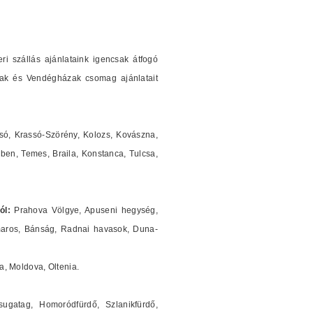
ri szállás ajánlataink igencsak átfogó
ázak és Vendégházak csomag ajánlatait
ssó, Krassó-Szörény, Kolozs, Kovászna,
eben, Temes, Braila, Konstanca, Tulcsa,
ól:
Prahova Völgye, Apuseni hegység,
maros, Bánság, Radnai havasok, Duna-
, Moldova, Oltenia.
ugatag, Homoródfürdő, Szlanikfürdő,