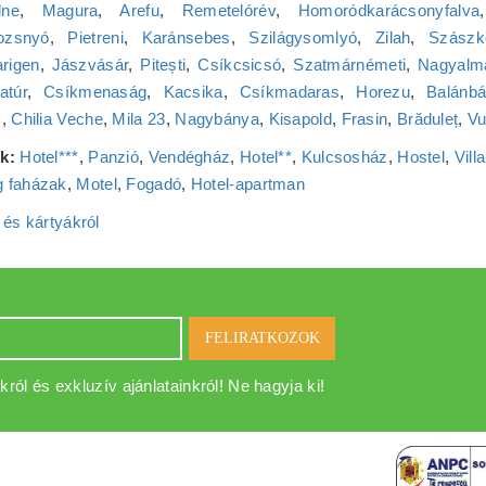
lne
,
Magura
,
Arefu
,
Remetelórév
,
Homoródkarácsonyfalva
ozsnyó
,
Pietreni
,
Karánsebes
,
Szilágysomlyó
,
Zilah
,
Szászk
rigen
,
Jászvásár
,
Pitești
,
Csíkcsicsó
,
Szatmárnémeti
,
Nagyalm
atúr
,
Csíkmenaság
,
Kacsika
,
Csíkmadaras
,
Horezu
,
Balánb
c
,
Chilia Veche
,
Mila 23
,
Nagybánya
,
Kisapold
,
Frasin
,
Brăduleț
,
Vu
k:
Hotel***
,
Panzió
,
Vendégház
,
Hotel**
,
Kulcsosház
,
Hostel
,
Villa
 faházak
,
Motel
,
Fogadó
,
Hotel‑apartman
 és kártyákról
FELIRATKOZOK
król és exkluzív ajánlatainkról! Ne hagyja ki!