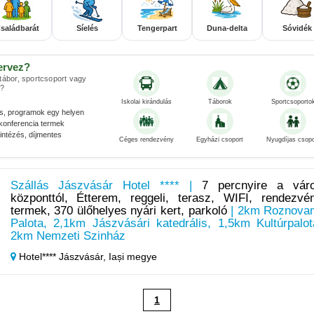
saládbarát
Síelés
Tengerpart
Duna-delta
Sóvidék
ervez?
 tábor, sportcsoport vagy
?
Iskolai kirándulás
Táborok
Sportcsoporto
és, programok egy helyen
konferencia termek
ntézés, díjmentes
Céges rendezvény
Egyházi csoport
Nyugdíjas csopo
Szállás Jászvásár Hotel **** |
7 percnyire a vár
központtól, Étterem, reggeli, terasz, WIFI, rendezvé
termek, 370 ülőhelyes nyári kert, parkoló
| 2km Roznova
Palota, 2,1km Jászvásári katedrális, 1,5km Kultúrpalot
2km Nemzeti Szinház
Hotel**** Jászvásár,
Iași megye
1