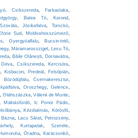
lyó, Csíkszereda
,
Farkaslaka
,
ntgyörgy
,
Balea Tó
,
Korond
,
Szováta
,
Jósikafalva
,
Torockó
,
Eforie Sud
,
Moldvahosszúmező
,
us
,
Gyergyóalfalu
,
Bucsin-tető
,
hegy
,
Máramarossziget
,
Lesu Tó
,
reda
,
Băile Olănești
,
Dornavátra
,
,
Déva
,
Csíkszereda
,
Kercisóra
,
i
,
Kisbacon
,
Predeál
,
Felsőpián
,
,
Bözödújfalu
,
Csernakeresztur
,
kpálfalva
,
Oroszhegy
,
Gelence
,
ő
,
Oláhszászka
,
Vălenii de Munte
,
,
Málnásfürdő
,
Ic Ponor Pádis
,
elsőbánya
,
Kézdialmás
,
Körösfő
,
,
Bázna
,
Lacu Sărat
,
Petrozsény
,
árhely
,
Kurtapatak
,
Szenéte
,
Humorului
,
Óradna
,
Karácsonkő
,