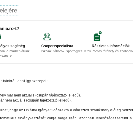
elejére
ania.ro-t?
élyes segítség
Csoportspecialista
Részletes információk
non, e-mailben állunk
Iskolák, táborok, sportegyesületek
Pontos férőhely és szobael
lkezésre
tainkról, ahol igy szerepel:
mely már nem aktuális (csupán tájékoztató jellegű).
már nem aktuális (csupán tájékoztató jellegű).
ulhat, hogy az Ön által igényelt időszakra a választott szálláshely előleg befize
automatikus érvényvesztését vonja maga után. azonban lehetőséget teremt a 