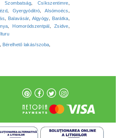
,
Szombatság
,
Csíkszentimre
,
ézd
,
Gyergyóditró
,
Alsómoécs
,
ás
,
Balavásár
,
Algyógy
,
Barátka
,
ánya
,
Homoródszentpál
,
Zsidve
,
lturu
,
Bérelhető lakás/szoba
,