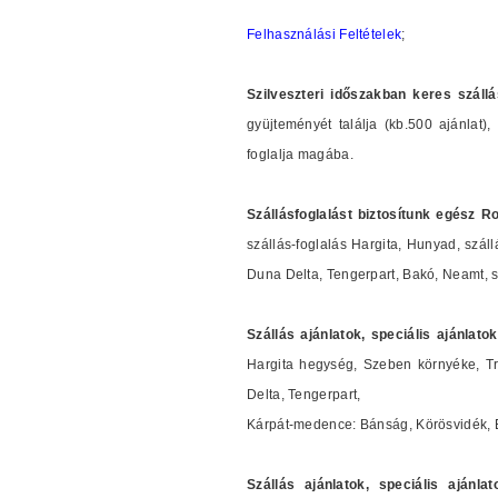
Felhasználási Feltételek
;
Szilveszteri időszakban keres szállá
gyüjteményét találja (kb.500 ajánlat
foglalja magába.
Szállásfoglalást biztosítunk egész R
szállás-foglalás Hargita, Hunyad, szál
Duna Delta, Tengerpart, Bakó, Neamt, sz
Szállás ajánlatok, speciális ajánlat
Hargita hegység, Szeben környéke, T
Delta, Tengerpart,
Kárpát-medence: Bánság, Körösvidék, E
Szállás ajánlatok, speciális aján