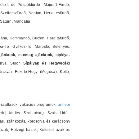
élixfürdő, Püspökfürdő - Május 1 Fürdő,
Szelterszfürdő, Neptun, Herkulesfürdő,
 Saturn, Mangalia
jána, Kommandó, Bucsin, Hargitafürdő,
a-Tó, Gyilkos-Tó, Marosfő, Belényes,
ajánlatok, csomag ajánlatok, sípálya-
ánya, Suior.
Sípályák és Hegyvidéki
rcsvár, Fekete-Hegy (Mogosa), Koltó,
ya-szállások, vakációs programok,
ünnepi
pek | Üdülés - Szabadság - Szabad idő -
ás, szánkózás, korcsolya és karácsony
kházak, Hétvégi házak, Kulcsosházak és