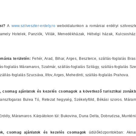
st?
A
www.szilveszter-erdely.ro
weboldalunkon a romániai erdélyi szilveszte
), amely Hotelek, Panziók, Villák, Menedékházak, Hétvégi házak, Kulcsosh
ománia területén:
Fehér, Arad, Bihar, Arges, Beszterce, szállás-foglalás Bra
lás-foglalás Máramaros, Szatmár, szállás-foglalás Szilágy, szállás-foglalás Sz
állás-foglalás Szucsáva, Ilfov, Arges, Mehedinti, szállás-foglalás Prahova.
ok, csomag ajánlatok és
kezelés csomagok
a következő turisztikai zonákb
ranszfogaras Bulea Tó, Retezat hegység, Székelyföld, Békási szoros. Mára
rdély, Máramaros. Kárpátokon túl: Bukovina, Duna Delta, Dobrudzsa, Munténia
latok, csomag ajánlatok és
kezelés csomagok
üdülőközpontokban: Aknas