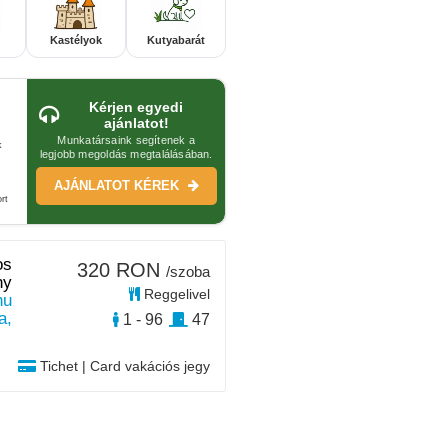
Kastélyok
Kutyabarát
Kérjen egyedi
ajánlatot!
Munkatársaink segítenek a
k
legjobb megoldás megtalálásában.
AJÁNLATOT KÉREK
rt
os
320 RON
/szoba
ny
Reggelivel
nu
a,
1 - 96
47
Tichet | Card vakációs jegy