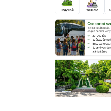
Hegyvidék
Wellness
C
Csoportot sz
Iskolai kirándulás,
céges rendezvény
20–200 főig
Szállás, étkez
Buszparkolás, 
Személyes ügyi
ajánlatkérés