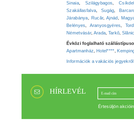
Sinaia
,
Szilágybagos
,
Csíkde
Szakállasfalva
,
Sugág
,
Barcar
Járabánya
,
Rucăr
,
Ajnád
,
Magya
Belényes
,
Aranyosgyéres
,
Tord
Németvásár
,
Arada
,
Tarkő
,
Slăni
Évközi foglalható szállástípuso
Apartmanház
,
Hotel****
,
Kemping
Információk a vakációs jegyekről
HÍRLEVÉL
Értesüljön akcióin