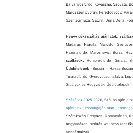
Bálványosfürdő, Kovászna, Szováta, Bor
Marosszentgyörgy, Feredőgyógy, Parajd
Szentegyháza, Saturn, Duna Delta, Fog
Hegyvidéki szállás ajánlatok, szállás
Madarasi Hargita, Marosfő, Gyergyós
Hargitafürdő, Maroshévíz, Borsa, Ha
szállások:
Homoródfürdő, Sinaia, B
Üdülőtelepek:
Bucsin - Havas-Bucsin
Tusnádfürdő, Gyergyócsomafalva, Lepus
Sípályák és Hegyvidéki Üdülőtelepek - 
Szállások 2025-2026
, Szállás-ajánlato
ajánlatok - csomagajánlatok - csomago
Szórakozás Erélyben, Romániában, ünn
hegyvidéken, szállás wellness lehetős
Vendégházak