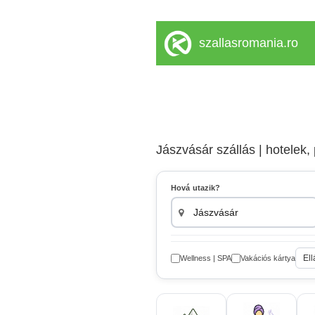
szallasromania.ro
Jászvásár szállás | hotelek
Hová utazik?
Ell
Wellness | SPA
Vakációs kártya