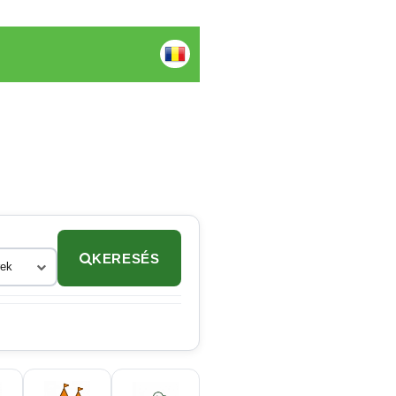
KERESÉS
rek