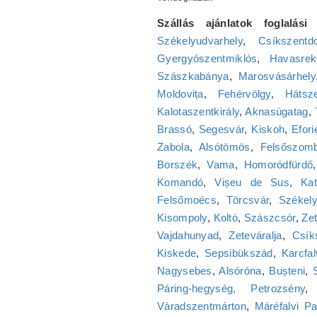
Szállás ajánlatok foglalási 
Székelyudvarhely
,
Csíkszentd
Gyergyószentmiklós
,
Havasrek
Szászkabánya
,
Marosvásárhely
Moldovița
,
Fehérvölgy
,
Hátsz
Kalotaszentkirály
,
Aknasúgatag
,
Brassó
,
Segesvár
,
Kiskoh
,
Efori
Zabola
,
Alsótömös
,
Felsőszomb
Borszék
,
Vama
,
Homoródfürdő
Komandó
,
Vișeu de Sus
,
Kat
Felsőmoécs
,
Törcsvár
,
Székely
Kisompoly
,
Koltó
,
Szászcsór
,
Zet
Vajdahunyad
,
Zeteváralja
,
Csík
Kiskede
,
Sepsibükszád
,
Karcfa
Nagysebes
,
Alsóróna
,
Bușteni
,
Páring-hegység, Petrozsény
Váradszentmárton
,
Máréfalvi Pa