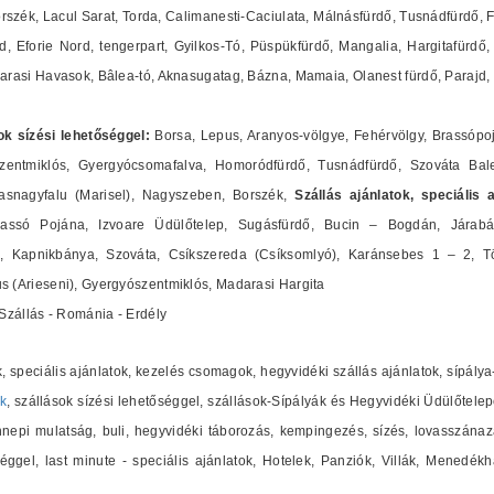
szék, Lacul Sarat, Torda, Calimanesti-Caciulata, Málnásfürdő, Tusnádfürdő, F
, Eforie Nord, tengerpart, Gyilkos-Tó, Püspükfürdő, Mangalia, Hargitafürdő, 
arasi Havasok, Bâlea-tó, Aknasugatag, Bázna, Mamaia, Olanest fürdő, Parajd,
ok sízési lehetőséggel:
Borsa, Lepus, Aranyos-völgye, Fehérvölgy, Brassópo
zentmiklós, Gyergyócsomafalva, Homoródfürdő, Tusnádfürdő, Szováta Bale
vasnagyfalu (Marisel), Nagyszeben, Borszék,
Szállás ajánlatok, speciális 
rassó Pojána, Izvoare Üdülőtelep, Sugásfürdő, Bucin – Bogdán, Járab
, Kapnikbánya, Szováta, Csíkszereda (Csíksomlyó), Karánsebes 1 – 2, Tö
 (Arieseni), Gyergyószentmiklós, Madarasi Hargita
Szállás - Románia - Erdély
k, speciális ajánlatok, kezelés csomagok, hegyvidéki szállás ajánlatok, sípál
k
, szállások sízési lehetőséggel, szállások-Sípályák és Hegyvidéki Üdülőtele
epi mulatság, buli, hegyvidéki táborozás, kempingezés, sízés, lovasszánaz
éggel, last minute - speciális ajánlatok, Hotelek, Panziók, Villák, Menedé