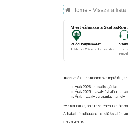
Home - Vissza a lista 
Miért válassza a SzallasRom
Valódi helyismeret
Szem
Több mint 20 éve a turizmusban
Telefo
rende
Tudnivalók
a honlapon szereplő árajánla
Árak 2026 - aktuális ajánlat.
Árak 2025 – tavaly évi ajánlat – a
Árak – tavaly évi ajánlat – amely 
*Az aktuális ajánlat esetében is elöford
A határidő tullépése az előfoglalás 
megtételére.