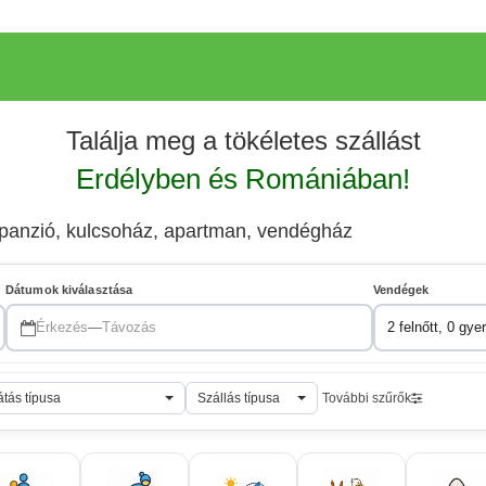
Találja meg a tökéletes szállást
Erdélyben és Romániában!
, panzió, kulcsoház, apartman, vendégház
Dátumok kiválasztása
Vendégek
Érkezés
—
Távozás
2 felnőtt, 0 gye
átás típusa
Szállás típusa
További szűrők