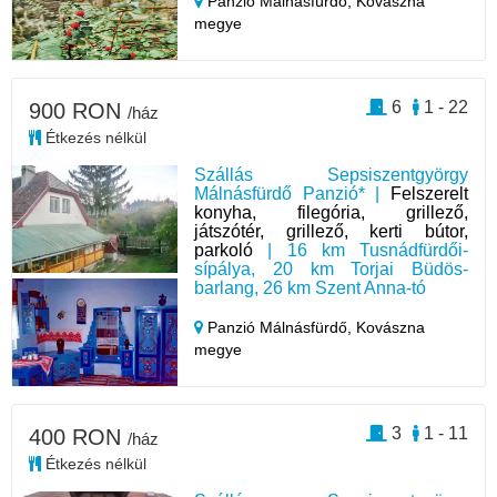
Panzió Málnásfürdő,
Kovászna
megye
6
1 - 22
900 RON
/ház
Étkezés nélkül
Szállás Sepsiszentgyörgy
Málnásfürdő Panzió* |
Felszerelt
konyha, filegória, grillező,
játszótér, grillező, kerti bútor,
parkoló
| 16 km Tusnádfürdői-
sípálya, 20 km Torjai Büdös-
barlang, 26 km Szent Anna-tó
Panzió Málnásfürdő,
Kovászna
megye
3
1 - 11
400 RON
/ház
Étkezés nélkül