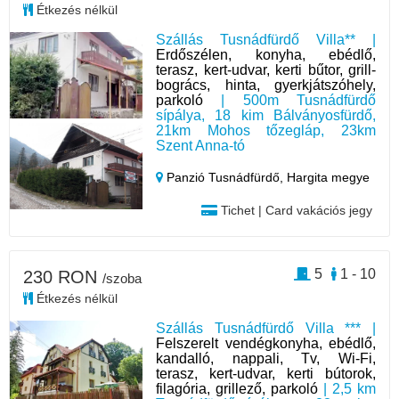
Étkezés nélkül
Szállás Tusnádfürdő Villa** |
Erdőszélen, konyha, ebédlő,
terasz, kert-udvar, kerti bűtor, grill-
bogrács, hinta, gyerkjátszóhely,
parkoló
| 500m Tusnádfürdő
sípálya, 18 kim Bálványosfürdő,
21km Mohos tőzegláp, 23km
Szent Anna-tó
Panzió Tusnádfürdő,
Hargita megye
Tichet | Card vakációs jegy
5
1 - 10
230 RON
/szoba
Étkezés nélkül
Szállás Tusnádfürdő Villa *** |
Felszerelt vendégkonyha, ebédlő,
kandalló, nappali, Tv, Wi-Fi,
terasz, kert-udvar, kerti bútorok,
filagória, grillező, parkoló
| 2,5 km