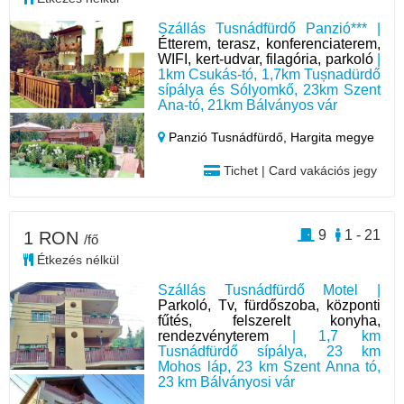
Szállás Tusnádfürdő Panzió*** |
Étterem, terasz, konferenciaterem,
WIFI, kert-udvar, filagória, parkoló
|
1km Csukás-tó, 1,7km Tușnadürdő
sípálya és Sólyomkő, 23km Szent
Ana-tó, 21km Bálványos vár
Panzió Tusnádfürdő,
Hargita megye
Tichet | Card vakációs jegy
9
1 - 21
1 RON
/fő
Étkezés nélkül
Szállás Tusnádfürdő Motel |
Parkoló, Tv, fürdőszoba, központi
fűtés, felszerelt konyha,
rendezvényterem
| 1,7 km
Tusnádfürdő sípálya, 23 km
Mohos láp, 23 km Szent Anna tó,
23 km Bálványosi vár