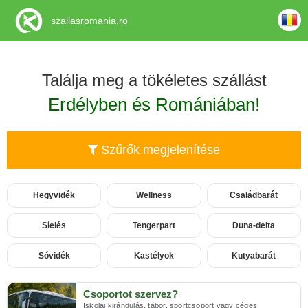
szallasromania.ro
Találja meg a tökéletes szállást
Erdélyben és Romániában!
Szűrők megjelenítése
Hegyvidék
Wellness
Családbarát
Síelés
Tengerpart
Duna-delta
Sóvidék
Kastélyok
Kutyabarát
Csoportot szervez?
Iskolai kirándulás, tábor, sportcsoport vagy céges