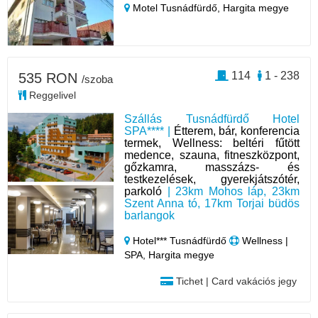
Motel Tusnádfürdő,
Hargita megye
114
1 - 238
535 RON
/szoba
Reggelivel
Szállás Tusnádfürdő Hotel
SPA**** |
Étterem, bár, konferencia
termek, Wellness: beltéri fűtött
medence, szauna, fitneszközpont,
gőzkamra, masszázs- és
testkezelések, gyerekjátszótér,
parkoló
| 23km Mohos láp, 23km
Szent Anna tó, 17km Torjai büdös
barlangok
Hotel*** Tusnádfürdő
Wellness |
SPA, Hargita megye
Tichet | Card vakációs jegy