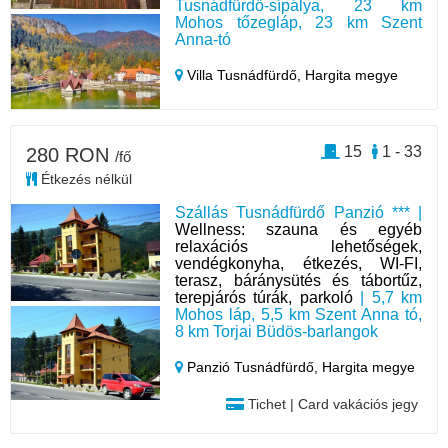
Tusnádfürdő-sípálya, 23 km
Mohos tőzegláp, 23 km Szent
Anna-tó
Villa Tusnádfürdő,
Hargita megye
15
1 - 33
280 RON
/fő
Étkezés nélkül
Szállás Tusnádfürdő Panzió *** |
Wellness: szauna és egyéb
relaxációs lehetőségek,
vendégkonyha, étkezés, WI-FI,
terasz, báránysütés és tábortűz,
terepjárós túrák, parkoló
| 5,7 km
Mohos láp, 5,5 km Szent Anna tó,
8 km Torjai Büdös-barlangok
Panzió Tusnádfürdő,
Hargita megye
Tichet | Card vakációs jegy