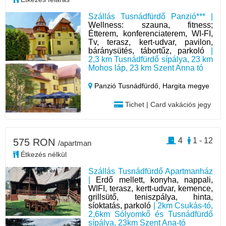
Szállás Tusnádfürdő Panzió*** |
Wellness: szauna, fitness;
Étterem, konferenciaterem, WI-FI,
Tv, terasz, kert-udvar, pavilon,
báránysütés, tábortűz, parkoló
|
2,3 km Tusnádfürdő sípálya, 23 km
Mohos láp, 23 km Szent Anna tó
Panzió Tusnádfürdő,
Hargita megye
Tichet | Card vakációs jegy
4
1 - 12
575 RON
/apartman
Étkezés nélkül
Szállás Tusnádfürdő Apartmanház
|
Erdő mellett, konyha, nappali,
WIFI, terasz, kertt-udvar, kemence,
grillsütő, teniszpálya, hinta,
síoktatás, parkoló
| 2km Csukás-tó,
2,6km Sólyomkő és Tusnádfürdő
sípálya, 23km Szent Ana-tó