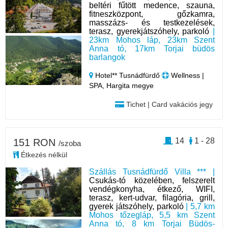
beltéri fűtött medence, szauna,
fitneszközpont, gőzkamra,
masszázs- és testkezelések,
terasz, gyerekjátszóhely, parkoló
|
23km Mohos láp, 23km Szent
Anna tó, 17km Torjai büdös
barlangok
Hotel** Tusnádfürdő
Wellness |
SPA, Hargita megye
Tichet | Card vakációs jegy
14
1 - 28
151 RON
/szoba
Étkezés nélkül
Szállás Tusnádfürdő Villa *** |
Csukás-tó közelében, felszerelt
vendégkonyha, étkező, WIFI,
terasz, kert-udvar, filagória, grill,
gyerek játszóhely, parkoló
| 5,7 km
Mohos tőzegláp, 5,5 km Szent
Anna tó, 8 km Torjai Büdös-