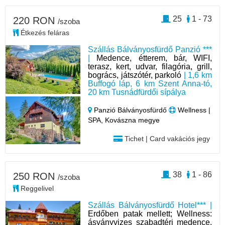
25
1 - 73
220 RON
/szoba
Étkezés feláras
Szállás Bálványosfürdő Panzió ***
|
Medence, étterem, bár, WIFI,
terasz, kert, udvar, filagória, grill,
bogrács, játszótér, parkoló
| 1,6 km
Buffogó láp, 6 km Szent Anna-tó,
20 km Tusnádfürdői sípálya
Panzió Bálványosfürdő
Wellness |
SPA, Kovászna megye
Tichet | Card vakációs jegy
38
1 - 86
250 RON
/szoba
Reggelivel
Szállás Bálványosfürdő Hotel*** |
Erdőben patak mellett; Wellness:
ásványvizes szabadtéri medence,