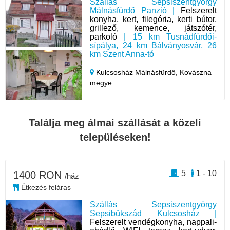
Szállás Sepsiszentgyörgy
Málnásfürdő Panzió |
Felszerelt
konyha, kert, filegória, kerti bútor,
grillező, kemence, játszótér,
parkoló
| 15 km Tusnádfürdői-
sípálya, 24 km Bálványosvár, 26
km Szent Anna-tó
Kulcsosház Málnásfürdő,
Kovászna
megye
Találja meg álmai szállását a közeli
településeken!
5
1 - 10
1400 RON
/ház
Étkezés feláras
Szállás Sepsiszentgyörgy
Sepsibükszád Kulcsosház |
Felszerelt vendégkonyha, nappali-