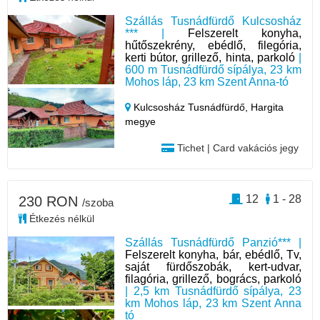
Szállás Tusnádfürdő Kulcsosház
*** |
Felszerelt konyha,
hűtőszekrény, ebédlő, filegória,
kerti bútor, grillező, hinta, parkoló
|
600 m Tusnádfürdő sípálya, 23 km
Mohos láp, 23 km Szent Anna-tó
Kulcsosház Tusnádfürdő,
Hargita
megye
Tichet | Card vakációs jegy
12
1 - 28
230 RON
/szoba
Étkezés nélkül
Szállás Tusnádfürdő Panzió*** |
Felszerelt konyha, bár, ebédlő, Tv,
saját fürdőszobák, kert-udvar,
filagória, grillező, bogrács, parkoló
| 2,5 km Tusnádfürdő sípálya, 23
km Mohos láp, 23 km Szent Anna
tó