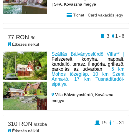
| SPA, Kovászna megye
Tichet | Card vakációs jegy
3
1 - 6
77 RON
/fő
Étkezés nélkül
Szállás Bálványosfürdő Villa** |
Felszerelt konyha, nappali,
kandalló, terasz, filegória, grillező,
parkolás az udvarban
| 5 km
Mohos tőzegláp, 10 km Szent
Anna-tó, 17 km Tusnádfürdői-
sípálya
Villa Bálványosfürdő,
Kovászna
megye
15
1 - 31
310 RON
/szoba
Étkezés nélkül