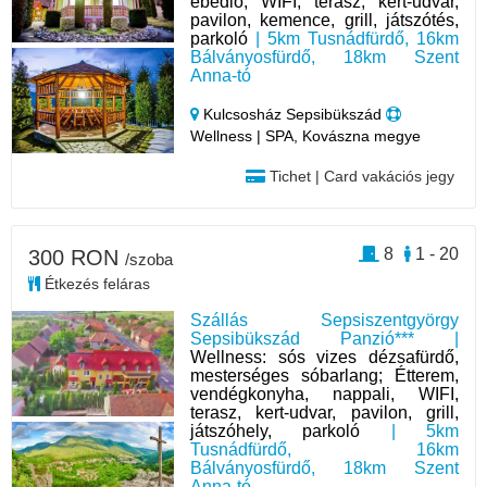
ebédlő, WIFI, terasz, kert-udvar,
pavilon, kemence, grill, játszótés,
parkoló
| 5km Tusnádfürdő, 16km
Bálványosfürdő, 18km Szent
Anna-tó
Kulcsosház Sepsibükszád
Wellness | SPA, Kovászna megye
Tichet | Card vakációs jegy
8
1 - 20
300 RON
/szoba
Étkezés feláras
Szállás Sepsiszentgyörgy
Sepsibükszád Panzió*** |
Wellness: sós vizes dézsafürdő,
mesterséges sóbarlang; Étterem,
vendégkonyha, nappali, WIFI,
terasz, kert-udvar, pavilon, grill,
játszóhely, parkoló
| 5km
Tusnádfürdő, 16km
Bálványosfürdő, 18km Szent
Anna-tó