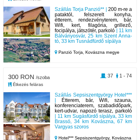
Szállás Torja Panzió** |
200 m-re a
pataktól, felszerelt konyha,
étterem, rendezvényterem, bár,
Wifi, kert, filagória, grillező,
focipálya, játszótér, parkoló
| 11 km
Bálványosvár, 25 km Szent Anna-
tó, 33 km Tusnádfürdő sípálya
Panzió Torja,
Kovászna megye
37
1 - 74
300 RON
/szoba
Étkezés feláras
Szállás Sepsiszentgyörgy Hotel***
|
Étterem, bár, Wifi, szauna,
konferenciaterem, szabadidőpark,
kert-udvar, napozó terasz, parkoló
| 11 km Sugásfürdő sípálya, 33 km
Brassó, 34 km Kovászna, 67 km
Vargyas szoros
Hotel*** Sepsiszentgyörgy,
Kovászna