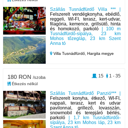
Szállás Tusnádfürdő Villa *** |
Felszerelt vendégkonyha, ebédlő,
reggeli, WI-FI, terasz, kert-udvar,
filagória, kemence, grillsütő, hinta
és homokozó, parkoló
| 100 m
Tusnádfürdő-sípálya, 23 km
Mohos tőzegláp, 23 km Szent
Anna tó
Villa Tusnádfürdő,
Hargita megye
15
1 - 35
180 RON
/szoba
Étkezés nélkül
Szállás Tusnádfürdő Panzió*** |
Felszerelt konyha, étkező, WI-FI,
nappali, terasz, kert és udvar
pavilonnal, grillező, lovasszán,
snowmobil és terepjáró bérlés,
parkoló
| 1,7 km Tusnádfürdői-
sípálya, 23 km Mohos láp, 23 km
Szent Anna tó