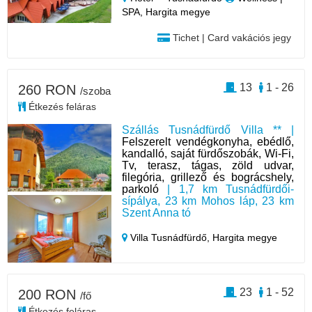
SPA, Hargita megye
Tichet | Card vakációs jegy
13
1 - 26
260 RON
/szoba
Étkezés feláras
Szállás Tusnádfürdő Villa ** |
Felszerelt vendégkonyha, ebédlő,
kandalló, saját fürdőszobák, Wi-Fi,
Tv, terasz, tágas, zöld udvar,
filegória, grillező és bográcshely,
parkoló
| 1,7 km Tusnádfürdői-
sípálya, 23 km Mohos láp, 23 km
Szent Anna tó
Villa Tusnádfürdő,
Hargita megye
23
1 - 52
200 RON
/fő
Étkezés feláras