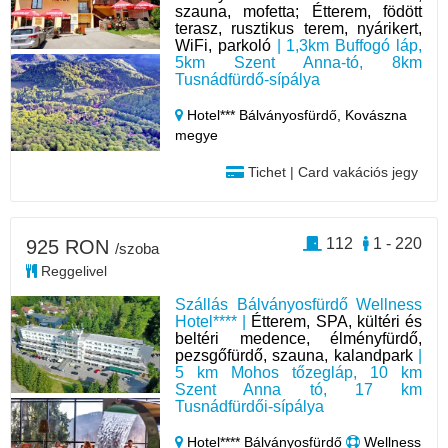
szauna, mofetta; Étterem, födött
terasz, rusztikus terem, nyárikert,
WiFi, parkoló
| 1,3km Buffogó láp,
5km Szent Anna-tó, 8km
Tusnádfürdő-sípálya
Hotel*** Bálványosfürdő,
Kovászna
megye
Tichet | Card vakációs jegy
112
1 - 220
925 RON
/szoba
Reggelivel
Szállás Bálványosfürdő Wellness
Hotel**** |
Étterem, SPA, kültéri és
beltéri medence, élményfürdő,
pezsgőfürdő, szauna, kalandpark
|
5 km Mohos tőzegláp, 10 km
Szent Anna tó, 17 km
Tusnádfürdői-sípálya
Hotel**** Bálványosfürdő
Wellness