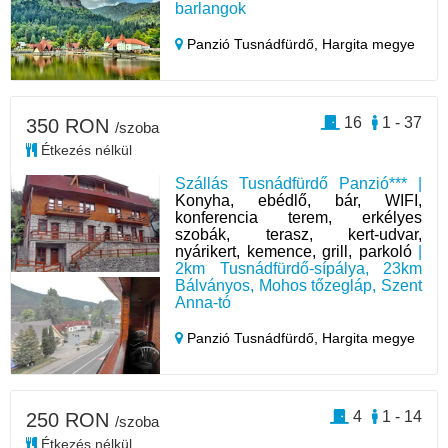
barlangok
Panzió Tusnádfürdő,
Hargita megye
16
1 - 37
350 RON
/szoba
Étkezés nélkül
Szállás Tusnádfürdő Panzió*** |
Konyha, ebédlő, bár, WIFI,
konferencia terem, erkélyes
szobák, terasz, kert-udvar,
nyárikert, kemence, grill, parkoló
|
2km Tusnádfürdő-sípálya, 23km
Bálványos, Mohos tőzegláp, Szent
Anna-tó
Panzió Tusnádfürdő,
Hargita megye
4
1 - 14
250 RON
/szoba
Étkezés nélkül