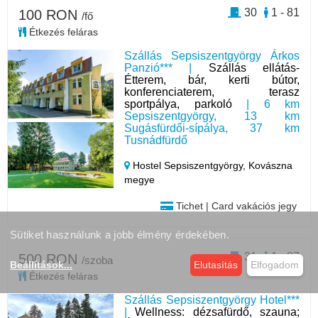
30
1 - 81
100 RON
/fő
Étkezés feláras
Szállás Sepsiszentgyörgy Árkos
Panzió*** |
Szállás ellátás-
Étterem, bár, kerti bútor,
konferenciaterem, terasz
sportpálya, parkoló
| 6 km
Sepsiszentgyörgy, 13 km
Sugásfürdői-sípálya, 37 km
Tusnádfürdő
Hostel Sepsiszentgyörgy,
Kovászna
megye
Tichet | Card vakációs jegy
Sütiket használunk a jobb élmény érdekében.
31
1 - 87
500 RON
/szoba
Beállítások
...
Elutasítás
Elfogadom
Étkezés feláras
Szállás Sepsiszentgyörgy Hotel***
|
Wellness: dézsafürdő, szauna;