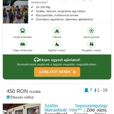
rendezvény?
20–200 főig
Szállás, étkezés, programok egy helyen
Buszparkolás, konferencia termek
Személyes ügyintézés, díjmentes ajánlatkérés
Iskolai kirándulás
Táborok
Sportcsoportok
Céges rendezvény
Egyházi csoport
Nyugdíjas csoport
Kérjen egyedi ajánlatot!
Munkatársaink segítenek a legjobb megoldás megtalálásában.
AJÁNLATOT KÉREK
7
1 - 19
450 RON
/szoba
Étkezés nélkül
Szállás Sepsiszentgyörgy
Málnásfürdő Villa*** |
Zöld oázis,