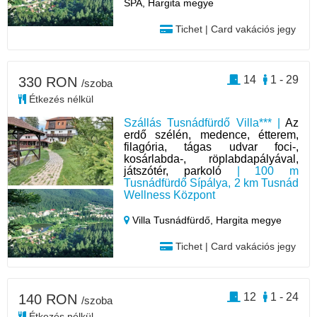
SPA, Hargita megye
Tichet | Card vakációs jegy
14
1 - 29
330 RON
/szoba
Étkezés nélkül
Szállás Tusnádfürdő Villa*** |
Az
erdő szélén, medence, étterem,
filagória, tágas udvar foci-,
kosárlabda-, röplabdapályával,
játszótér, parkoló
| 100 m
Tusnádfürdő Sípálya, 2 km Tusnád
Wellness Központ
Villa Tusnádfürdő,
Hargita megye
Tichet | Card vakációs jegy
12
1 - 24
140 RON
/szoba
Étkezés nélkül