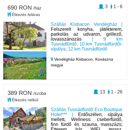
3
1 - 6
690 RON
/ház
Étkezés feláras
Szállás Kisbacon Vendégház |
Felszerelt konyha, játékterem,
parkolás az udvaron, grillező,
lovasszánozás
| 9 km
Tusnádfürdő, 10 km Tusnádfürdői-
sípálya, 12 km Tusnádfürdő
Vendégház Kisbacon,
Kovászna
megye
13
1 - 26
389 RON
/szoba
Étkezés nélkül
Szállás Tusnádfürdő Eco Boutique
Hotel*** |
Erdőszélen, sípálya
mellett, Wellness: cseberfürdő,
finn fürdő és szauna, masszázs;
Étterem, bár, WIFI, terasz,