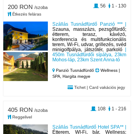
56
1 - 130
200 RON
/szoba
Étkezés feláras
Szállás Tusnádfürdő Panzió *** |
Szauna, masszázs, pezsgőfürdő;
étterem, terasz, kávézó,
konferencia és multifunkcionális
terem, Wi-Fi, udvar, grillezés, svéd
minigolfpálya, játszótér, parkoló
|
450m Tusnádfürdői sípálya, 23km
Mohos-láp, 23km Szent Anna-tó
Panzió Tusnádfürdő
Wellness |
SPA, Hargita megye
Tichet | Card vakációs jegy
108
1 - 216
405 RON
/szoba
Reggelivel
Szállás Tusnádfürdő Hotel SPA** |
Étterem, WI-Fi, bár, Wellness: