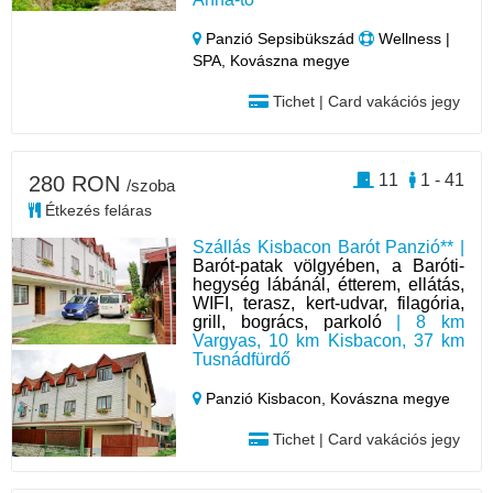
Panzió Sepsibükszád
Wellness |
SPA, Kovászna megye
Tichet | Card vakációs jegy
11
1 - 41
280 RON
/szoba
Étkezés feláras
Szállás Kisbacon Barót Panzió** |
Barót-patak völgyében, a Baróti-
hegység lábánál, étterem, ellátás,
WIFI, terasz, kert-udvar, filagória,
grill, bogrács, parkoló
| 8 km
Vargyas, 10 km Kisbacon, 37 km
Tusnádfürdő
Panzió Kisbacon,
Kovászna megye
Tichet | Card vakációs jegy