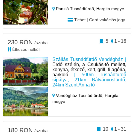
Panzió Tusnádfürdő,
Hargita megye
Tichet | Card vakációs jegy
5
1 - 16
230 RON
/szoba
Étkezés nélkül
Szállás Tusnádfürdő Vendégház |
Erdő szélén, a Csukás-tó mellett,
konyha, étkező, kert, grill, filagória,
parkoló
| 500m Tusnádfürdő
sípálya, 21km Bálványosfürdő,
24km Szent Anna tó
Vendégház Tusnádfürdő,
Hargita
megye
10
1 - 31
180 RON
/szoba