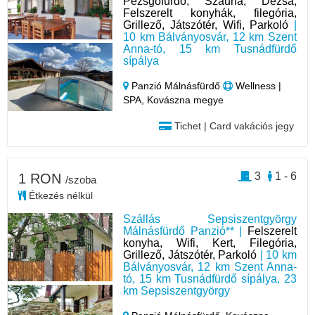
Pezsgőfürdő, Szauna, Dézsa,
Felszerelt konyhák, filegória,
Grillező, Játszótér, Wifi, Parkoló
|
10 km Bálványosvár, 12 km Szent
Anna-tó, 15 km Tusnádfürdő
sípálya
Panzió Málnásfürdő
Wellness |
SPA, Kovászna megye
Tichet | Card vakációs jegy
3
1 - 6
1 RON
/szoba
Étkezés nélkül
Szállás Sepsiszentgyörgy
Málnásfürdő Panzió** |
Felszerelt
konyha, Wifi, Kert, Filegória,
Grillező, Játszótér, Parkoló
| 10 km
Bálványosvár, 12 km Szent Anna-
tó, 15 km Tusnádfürdő sípálya, 23
km Sepsiszentgyörgy