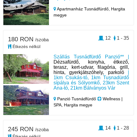
Apartmanház Tusnádfürdő,
Hargita
megye
12
1 - 35
180 RON
/szoba
Étkezés nélkül
Szállás Tusnádfürdő Panzió** |
Dézsafürdő, konyha, étkező,
terasz, kert-udvar, filagória, grill,
hinta, gyerkjátszóhely, parkoló
|
1km Csukás-tó, 1km Tușnadürdő
sípálya és Sólyomkő, 23km Szent
Ana-tó, 21km Bálványos Vár
Panzió Tusnádfürdő
Wellness |
SPA, Hargita megye
14
1 - 28
245 RON
/szoba
Étkezés nélkül