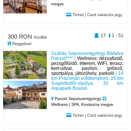
megye
Tichet | Card vakációs jegy
17
1 - 51
300 RON
/szoba
Reggelivel
Szállás Sepsiszentgyörgy Bikfalva
Panzió**** |
Wellness: dézsafürdő,
pezsgőfürdő, étterem, WIFI, terasz,
kert-udvar, pavilon, grillező,
sportpálya, játszóhely, parkoló
| 14
km Prázsmári erődtemplom, 25 km
Sugásfürdői-sípálya, 32 km
Aquapark Brassó
Panzió Sepsiszentgyörgy
Wellness | SPA, Kovászna megye
Tichet | Card vakációs jegy