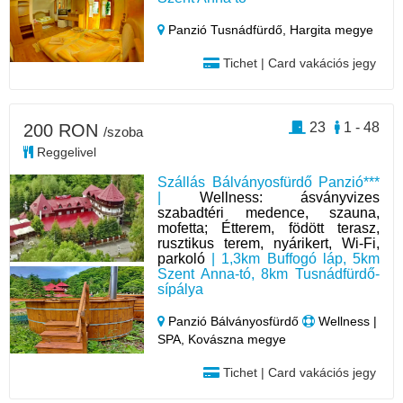
Panzió Tusnádfürdő,
Hargita megye
Tichet | Card vakációs jegy
23
1 - 48
200 RON
/szoba
Reggelivel
Szállás Bálványosfürdő Panzió***
|
Wellness: ásványvizes
szabadtéri medence, szauna,
mofetta; Étterem, födött terasz,
rusztikus terem, nyárikert, Wi-Fi,
parkoló
| 1,3km Buffogó láp, 5km
Szent Anna-tó, 8km Tusnádfürdő-
sípálya
Panzió Bálványosfürdő
Wellness |
SPA, Kovászna megye
Tichet | Card vakációs jegy