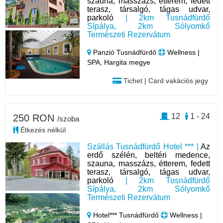
szauna, masszázs, étterem, fedett
terasz, társalgó, tágas udvar,
parkoló
| 2km Tusnádfürdő
Sípálya, 2km Sólyomkő
Természeti Rezervátum
Panzió Tusnádfürdő
Wellness |
SPA, Hargita megye
Tichet | Card vakációs jegy
12
1 - 24
250 RON
/szoba
Étkezés nélkül
Szállás Tusnádfürdő Hotel *** |
Az
erdő szélén, beltéri medence,
szauna, masszázs, étterem, fedett
terasz, társalgó, tágas udvar,
parkoló
| 2km Tusnádfürdő
Sípálya, 2km Sólyomkő
Természeti Rezervátum
Hotel*** Tusnádfürdő
Wellness |