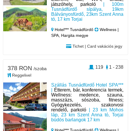
játszóhely, parkoló
| 100m
Tusnádfürdő sípálya, 19km
Bálványosfürdő, 23km Szent Anna
tó, 17 km Torjai
Hotel*** Tusnádfürdő
Wellness |
SPA, Hargita megye
Tichet | Card vakációs jegy
119
1 - 238
378 RON
/szoba
Reggelivel
Szállás Tusnádfürdő Hotel SPA***
|
Étterem, bár, konferencia termek,
Wellness: medence, szauna,
masszázs, sószoba, fitness;
Gyógykezelés, szakorvosi
rendelő, parkoló
| 23 km Mohos
láp, 23 km Szent Anna tó, Torjai
büdös barlangok 17 km
Hotel*** Tusnádfürdő
Wellness |