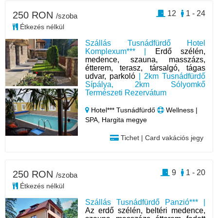
12
1 - 24
250 RON
/szoba
Étkezés nélkül
Szállás Tusnádfürdő Hotel
Komplexum*** |
Erdő szélén,
medence, szauna, masszázs,
étterem, terasz, társalgó, tágas
udvar, parkoló
| 2km Tusnádfürdő
Sípálya, 2km Sólyomkő
Természeti Rezervátum
Hotel*** Tusnádfürdő
Wellness |
SPA, Hargita megye
Tichet | Card vakációs jegy
9
1 - 20
250 RON
/szoba
Étkezés nélkül
Szállás Tusnádfürdő Panzió*** |
Az erdő szélén, beltéri medence,