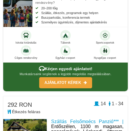
rendezvény?
20–200 főig
Szállás, étkezés, programok egy helyen
Buszparkolás, konferencia termek
Személyes ügyintézés, díjmentes ajánlatkérés
Iskolai kirándulás
Táborok
Sportcsoportok
Céges rendezvény
Egyházi csoport
Nyugdíjas csoport
Kérjen egyedi ajánlatot!
Munkatársaink segítenek a legjobb megoldás megtalálásában.
AJÁNLATOT KÉREK
14
1 - 34
292 RON
Étkezés feláras
Szállás Felsőmoécs Panzió*** |
Erdőszélen, 1100 m magasan,