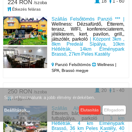
18
1 - 60
224 RON
/szoba
Étkezés feláras
Szállás Felsőtömös Panzió *** |
Wellness: Dézsafürdő, Étterem,
terasz, WIFI, konferenciaterem,
jétékterem, kert, pavilon, grill,,
játszótér, parkoló
| Központ 3km ,
8km Predeál Sípálya, 10km
Hétlétrák, 14km Élménypark
Brassó, 27km Peles Kastély
Panzió Felsőtömös
Wellness |
SPA, Brassó megye
20
1 - 40
250 RON
/szoba
Sütiket használunk a jobb élmény érdekében.
Reggelivel
Szállás Alsótömös Hotel** |
Beállítások
...
Elutasítás
Elfogadom
Étterem, bár, Wifi, szauna, födött
futbalpálya, parkoló
| 3 km
Hétlétrák, 4 km Élménypark
Brassó, 36 km Peles Kastély, 40