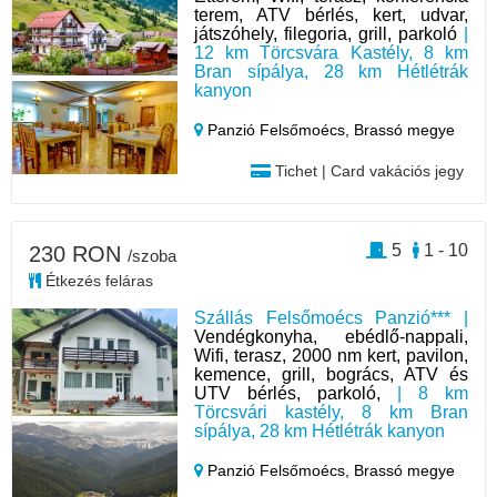
terem, ATV bérlés, kert, udvar,
játszóhely, filegoria, grill, parkoló
|
12 km Törcsvára Kastély, 8 km
Bran sípálya, 28 km Hétlétrák
kanyon
Panzió Felsőmoécs,
Brassó megye
Tichet | Card vakációs jegy
5
1 - 10
230 RON
/szoba
Étkezés feláras
Szállás Felsőmoécs Panzió*** |
Vendégkonyha, ebédlő-nappali,
Wifi, terasz, 2000 nm kert, pavilon,
kemence, grill, bogrács, ATV és
UTV bérlés, parkoló,
| 8 km
Törcsvári kastély, 8 km Bran
sípálya, 28 km Hétlétrák kanyon
Panzió Felsőmoécs,
Brassó megye