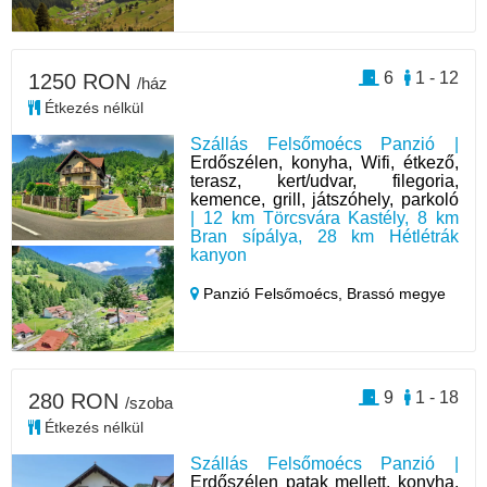
6
1 - 12
1250 RON
/ház
Étkezés nélkül
Szállás Felsőmoécs Panzió |
Erdőszélen, konyha, Wifi, étkező,
terasz, kert/udvar, filegoria,
kemence, grill, játszóhely, parkoló
| 12 km Törcsvára Kastély, 8 km
Bran sípálya, 28 km Hétlétrák
kanyon
Panzió Felsőmoécs,
Brassó megye
9
1 - 18
280 RON
/szoba
Étkezés nélkül
Szállás Felsőmoécs Panzió |
Erdőszélen patak mellett, konyha,