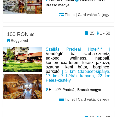
Brassó megye
Tichet | Card vakációs jegy
25
1 - 50
100 RON
/fő
Reggelivel
Szállás Predeal Hotel*** |
Vendéglő, bár, szoba-szervíz,
égkondi, wellness, nappali,
konferencia terem, terasz, jakuzzi,
szauna, kerti bútor, borpince,
parkoló
| 3 km Clabucet-sípálya,
17 km 7 Létrák kanyon, 22 km
Peles-kastély
Hotel*** Predeál,
Brassó megye
Tichet | Card vakációs jegy