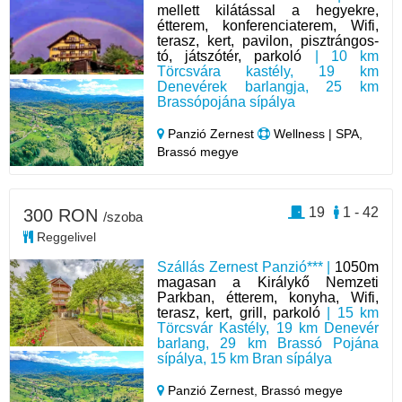
mellett kilátással a hegyekre,
étterem, konferenciaterem, Wifi,
terasz, kert, pavilon, pisztrángos-
tó, játszótér, parkoló
| 10 km
Törcsvára kastély, 19 km
Denevérek barlangja, 25 km
Brassópojána sípálya
Panzió Zernest
Wellness | SPA,
Brassó megye
19
1 - 42
300 RON
/szoba
Reggelivel
Szállás Zernest Panzió*** |
1050m
magasan a Királykő Nemzeti
Parkban, étterem, konyha, Wifi,
terasz, kert, grill, parkoló
| 15 km
Törcsvár Kastély, 19 km Denevér
barlang, 29 km Brassó Pojána
sípálya, 15 km Bran sípálya
Panzió Zernest,
Brassó megye