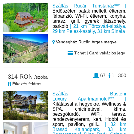
Szállás Rucăr Turistaház*** |
Erdőszélen patak mellett, étterem,
félpanzió, Wi-Fi, étterem, konyha,
terasz, grill, gyerek játszóhely,
parkoló
| 21 km Törcsvári-sípálya,
29 km Peles-kastély, 31 km Sinaia
Vendégház Rucăr,
Argeș megye
Tichet | Card vakációs jegy
67
1 - 300
314 RON
/szoba
Étkezés feláras
Szállás Bușteni
Luxury Apartmanhotel*** |
Kilátással a hegyekre, Wellness &
SPA, chicinetével, klíma,
pezsgőfürdő, WIFI, terasz,
rendezvényterem, kert, Hobbi és
sport, pavilon, grill...
| 32 km
Brassó Kalandpark, 33 km