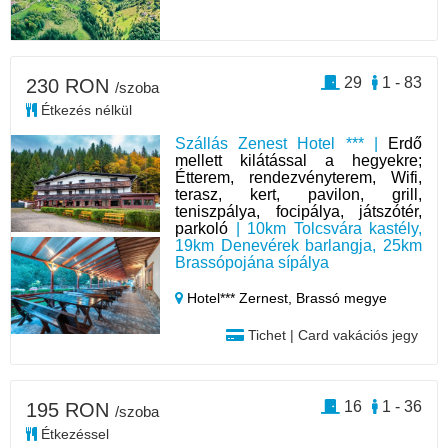
29
1 - 83
230 RON
/szoba
Étkezés nélkül
Szállás Zenest Hotel *** |
Erdő
mellett kilátással a hegyekre;
Étterem, rendezvényterem, Wifi,
terasz, kert, pavilon, grill,
teniszpálya, focipálya, játszótér,
parkoló
| 10km Tolcsvára kastély,
19km Denevérek barlangja, 25km
Brassópojána sípálya
Hotel*** Zernest,
Brassó megye
Tichet | Card vakációs jegy
16
1 - 36
195 RON
/szoba
Étkezéssel