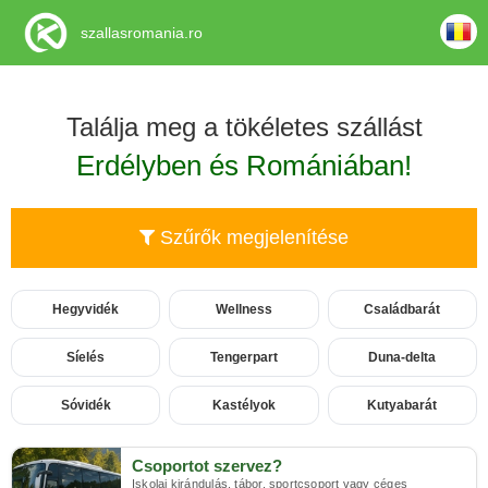
szallasromania.ro
Találja meg a tökéletes szállást
Erdélyben és Romániában!
Szűrők megjelenítése
Hegyvidék
Wellness
Családbarát
Síelés
Tengerpart
Duna-delta
Sóvidék
Kastélyok
Kutyabarát
Csoportot szervez?
Iskolai kirándulás, tábor, sportcsoport vagy céges