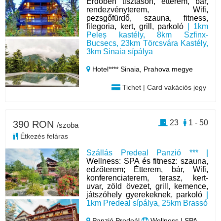
Erdőben tisztáson, étterem, bár,
rendezvényterem, Wifi,
pezsgőfürdő, szauna, fitness,
filegoria, kert, grill, parkoló
| 1km
Peleș kastély, 8km Szfinx-
Bucsecs, 23km Törcsvára Kastély,
3km Sinaia sípálya
Hotel**** Sinaia,
Prahova megye
Tichet | Card vakációs jegy
23
1 - 50
390 RON
/szoba
Étkezés feláras
Szállás Predeal Panzió *** |
Wellness: SPA és fitnesz: szauna,
edzőterem; Étterem, bár, Wifi,
konferenciaterem, terasz, kert-
uvar, zöld övezet, grill, kemence,
játszóhely gyerekeknek, parkoló
|
1km Predeal sípálya, 25km Brassó
Panzió Predeál
Wellness | SPA,