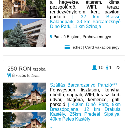
a hegyekre, étterem, klíma,
pezsgőfürdő, WIFI, terasz,
rendezvényterem, kert, pavilon,
parkoló
| 32 km Brassó
Kalandpark, 33 km Barcarozsnyó
Dino Park, 11 km Szinaja
Panzió Bușteni,
Prahova megye
Tichet | Card vakációs jegy
10
1 - 23
250 RON
/szoba
Étkezés feláras
Szállás Barcarozsnyó Panzió*** |
Fenyvesben, tisztáson, konyha,
ebédlő, nappali, WIFI, terasz, kert-
udvar, filagória, kemence, grill,
parkoló
| 400m Dinó Park, 9km
Brassópojána, 12 km Drakula
Kastély, 25km Predeál Sípálya,
40km Peles Kastély