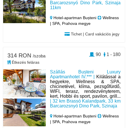
Barcarozsnyó Dino Park, Szinaja
11km
Hotel‑apartman Bușteni
Wellness
| SPA, Prahova megye
Tichet | Card vakációs jegy
90
1 - 180
314 RON
/szoba
Étkezés feláras
Szállás Bușteni Luxury
Apartmanhotel IV.*** |
Kilátással a
hegyekre, Wellness & SPA,
chicinetével, klíma, pezsgőfürdő,
WIFI, terasz, rendezvényterem,
kert, Hobbi és sport, pavilon, grill...
| 32 km Brassó Kalandpark, 33 km
Barcarozsnyó Dino Park, Szinaja
Hotel‑apartman Bușteni
Wellness
| SPA, Prahova megye