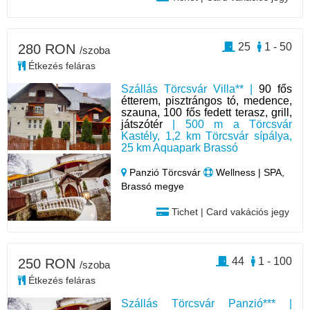
25
1 - 50
280 RON
/szoba
Étkezés feláras
Szállás Törcsvár Villa** |
90 fős
étterem, pisztrángos tó, medence,
szauna, 100 fős fedett terasz, grill,
játszótér
| 500 m a Törcsvár
Kastély, 1,2 km Törcsvár sípálya,
25 km Aquapark Brassó
Panzió Törcsvár
Wellness | SPA,
Brassó megye
Tichet | Card vakációs jegy
44
1 - 100
250 RON
/szoba
Étkezés feláras
Szállás Törcsvár Panzió*** |