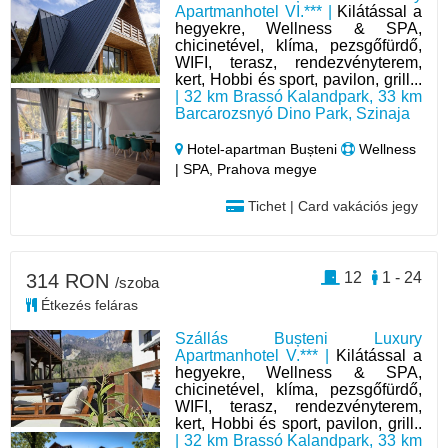
Apartmanhotel VI.*** |
Kilátással a
hegyekre, Wellness & SPA,
chicinetével, klíma, pezsgőfürdő,
WIFI, terasz, rendezvényterem,
kert, Hobbi és sport, pavilon, grill...
| 32 km Brassó Kalandpark, 33 km
Barcarozsnyó Dino Park, Szinaja
Hotel‑apartman Bușteni
Wellness
| SPA, Prahova megye
Tichet | Card vakációs jegy
12
1 - 24
314 RON
/szoba
Étkezés feláras
Szállás Bușteni Luxury
Apartmanhotel V.*** |
Kilátással a
hegyekre, Wellness & SPA,
chicinetével, klíma, pezsgőfürdő,
WIFI, terasz, rendezvényterem,
kert, Hobbi és sport, pavilon, grill..
| 32 km Brassó Kalandpark, 33 km