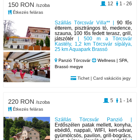
12
1 - 26
150 RON
/szoba
Étkezés feláras
Szállás Törcsvár Villa** |
90 fős
étterem, pisztrángos tó, medence,
szauna, 100 fős fedett terasz, grill,
játszótér
| 500 m a Törcsvár
Kastély, 1,2 km Törcsvár sípálya,
25 km Aquapark Brassó
Panzió Törcsvár
Wellness | SPA,
Brassó megye
Tichet | Card vakációs jegy
5
1 - 14
220 RON
/szoba
Étkezés feláras
Szállás Törcsvár Panzió |
Erdőszélen patak mellett, konyha,
ebédlő, nappali, WIFI, kert-udvar,
gyümölcsös, pavilon, grill-bogrács,