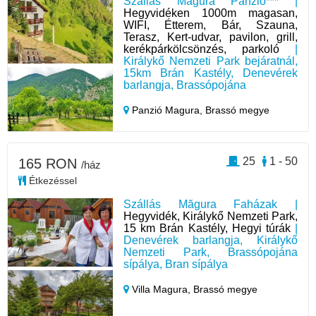
Szállás Măgura Panzió*** |
Hegyvidéken 1000m magasan,
WIFI, Étterem, Bár, Szauna,
Terasz, Kert-udvar, pavilon, grill,
kerékpárkölcsönzés, parkoló
|
Királykő Nemzeti Park bejáratnál,
15km Brán Kastély, Denevérek
barlangja, Brassópojána
Panzió Magura,
Brassó megye
25
1 - 50
165 RON
/ház
Étkezéssel
Szállás Măgura Faházak |
Hegyvidék, Királykő Nemzeti Park,
15 km Brán Kastély, Hegyi túrák
|
Denevérek barlangja, Királykő
Nemzeti Park, Brassópojána
sípálya, Bran sípálya
Villa Magura,
Brassó megye