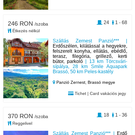
24
1 - 68
246 RON
/szoba
Étkezés nélkül
Szállás Zernest Panzió*** |
Erdőszélen, kilátással a hegyekre,
felszerelt konyha, ellátás, ebédlő,
terasz, filegória, grillező, kerti
bútor, parkoló
| 13 km Törcsvári-
sípálya, 28 km Smile Aquapark
Brassó, 50 km Peles-kastély
Panzió Zernest,
Brassó megye
Tichet | Card vakációs jegy
18
1 - 36
370 RON
/szoba
Reggelivel
Szállás Zernest Panzió*** |
Erdő