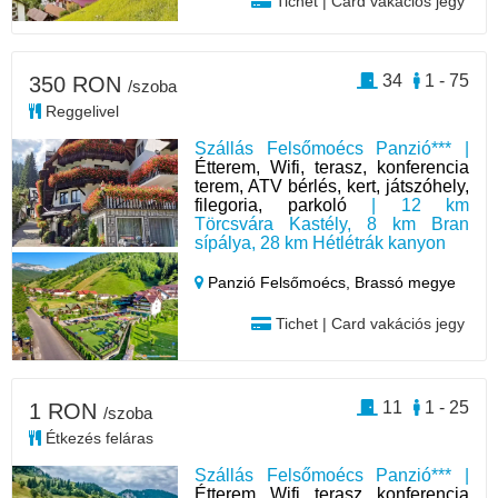
Tichet | Card vakációs jegy
34
1 - 75
350 RON
/szoba
Reggelivel
Szállás Felsőmoécs Panzió*** |
Étterem, Wifi, terasz, konferencia
terem, ATV bérlés, kert, játszóhely,
filegoria, parkoló
| 12 km
Törcsvára Kastély, 8 km Bran
sípálya, 28 km Hétlétrák kanyon
Panzió Felsőmoécs,
Brassó megye
Tichet | Card vakációs jegy
11
1 - 25
1 RON
/szoba
Étkezés feláras
Szállás Felsőmoécs Panzió*** |
Étterem, Wifi, terasz, konferencia