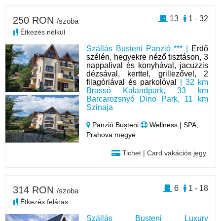
13
1 - 32
250 RON
/szoba
Étkezés nélkül
Szállás Busteni Panzió *** |
Erdő
szélén, hegyekre néző tisztáson, 3
nappalival és konyhával, jacuzzis
dézsával, kerttel, grillezővel, 2
filagóriával és parkolóval
| 32 km
Brassó Kalandpark, 33 km
Barcarozsnyó Dino Park, 11 km
Szinaja
Panzió Bușteni
Wellness | SPA,
Prahova megye
Tichet | Card vakációs jegy
6
1 - 18
314 RON
/szoba
Étkezés feláras
Szállás Bușteni Luxury