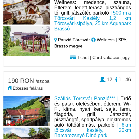
Wellness: medence, szauna,
Étterem, fedett terasz, pisztrángos
tó, grill, játszótér, parkoló
| 500 m a
Törcsvári Kastély, 1,2 km
Törcsvári-sípálya, 25 km Aquapark
Brassó
Panzió Törcsvár
Wellness | SPA,
Brassó megye
Tichet | Card vakációs jegy
12
1 - 46
190 RON
/szoba
Étkezés feláras
Szállás Törcsvár Panzió*** |
Erdő
és patak ölelésében, étterem, Wi-
Fi, klima, nyári kert, saját farm,
filagória, grill, Játszótér,
pisztrángtó, sportpálya, elektromos
autó töltőállomás, parkoló
| 6km
tölcsvári kastély,, 20km
Barcarozsnyó Dinó park