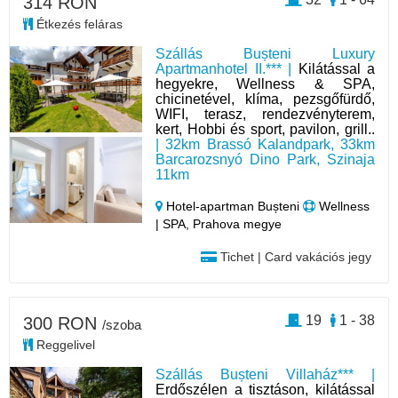
314 RON
Étkezés feláras
Szállás Bușteni Luxury
Apartmanhotel II.*** |
Kilátással a
hegyekre, Wellness & SPA,
chicinetével, klíma, pezsgőfürdő,
WIFI, terasz, rendezvényterem,
kert, Hobbi és sport, pavilon, grill..
| 32km Brassó Kalandpark, 33km
Barcarozsnyó Dino Park, Szinaja
11km
Hotel‑apartman Bușteni
Wellness
| SPA, Prahova megye
Tichet | Card vakációs jegy
19
1 - 38
300 RON
/szoba
Reggelivel
Szállás Bușteni Villaház*** |
Erdőszélen a tisztáson, kilátással