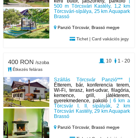
kerti bútor, játszóhely, parkoló
|
500 m Törcsvári Kastély, 1,2 km
Törcsvári-sípálya, 25 km Aquapark
Brassó
Panzió Törcsvár,
Brassó megye
Tichet | Card vakációs jegy
10
1 - 20
400 RON
/szoba
Étkezés feláras
Szállás Törcsvár Panzió*** |
Étterem, bár, konferencia terem,
Wi-Fi, terasz, kert-udvar, filagória,
kemence, grill, játékterem,
gyerekmedence, pakoló
| 6 km a
Törcsvár I. II. sípályák, 2 km
Törcsvári Kastély, 29 km Aquapark
Brassó
Panzió Törcsvár,
Brassó megye