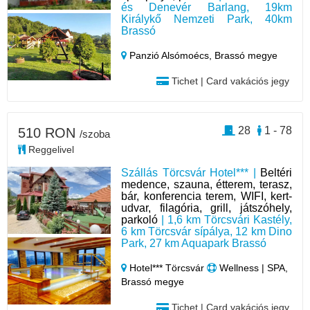
és Denevér Barlang, 19km
Királykő Nemzeti Park, 40km
Brassó
Panzió Alsómoécs,
Brassó megye
Tichet | Card vakációs jegy
28
1 - 78
510 RON
/szoba
Reggelivel
Szállás Törcsvár Hotel*** |
Beltéri
medence, szauna, étterem, terasz,
bár, konferencia terem, WIFI, kert-
udvar, filagória, grill, játszóhely,
parkoló
| 1,6 km Törcsvári Kastély,
6 km Törcsvár sípálya, 12 km Dino
Park, 27 km Aquapark Brassó
Hotel*** Törcsvár
Wellness | SPA,
Brassó megye
Tichet | Card vakációs jegy