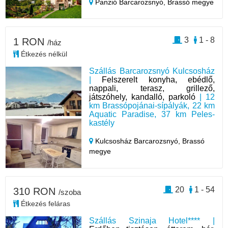
Panzió Barcarozsnyó,
Brassó megye
3
1 - 8
1 RON
/ház
Étkezés nélkül
Szállás Barcarozsnyó Kulcsosház
|
Felszerelt konyha, ebédlő,
nappali, terasz, grillező,
játszóhely, kandalló, parkoló
| 12
km Brassópojánai-sípályák, 22 km
Aquatic Paradise, 37 km Peles-
kastély
Kulcsosház Barcarozsnyó,
Brassó
megye
20
1 - 54
310 RON
/szoba
Étkezés feláras
Szállás Szinaja Hotel**** |