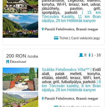
panorámával; Légkondi, étterem,
konyha, WI-FI, terasz, kert, udvar,
játszóhely, pavilon, grill,
sportpálya, parkoló
| 15 km
Törcsvára Kastély, 11 km Bran
sípálya, 29 km Hétlétrák kanyon
Panzió Felsőmoécs,
Brassó megye
Tichet | Card vakációs jegy
8
1 - 16
200 RON
/szoba
Étkezéssel
Szállás Felsőmoécs Villa*** |
Erdő
alatt, patak mellett, konyha,
ellátás, ebédlő, terasz, WiFi, kert,
udvar, grill, futballpálya, parkoló
| 8
km Törcsvári kastély, 8 km Bran
sípálya, 28 km Hétlétrák kanyon
Panzió Felsőmoécs,
Brassó megye