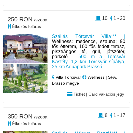
10
1 - 20
250 RON
/szoba
Étkezés feláras
Szállás Törcsvár Villa*** |
Wellness: medence, szauna; 90
fős étterem, 100 fős fedett terasz,
pisztrángos tó, grill, játszótér,
parkoló
| 500 m a Törcsvár
Kastély, 1,2 km Törcsvár sípálya,
25 km Aquapark Brassó
Villa Törcsvár
Wellness | SPA,
Brassó megye
Tichet | Card vakációs jegy
8
1 - 17
350 RON
/szoba
Étkezés feláras