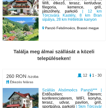
Wifi, étkező, terasz, kert/udvar,
filegoria, kemence, grill,
játszóhely, parkoló
| 12 km
Törcsvára Kastély, 8 km Bran
sípálya, 28 km Hétlétrák kanyon
Panzió Felsőmoécs,
Brassó megye
Találja meg álmai szállását a közeli
településeken!
12
1 - 30
260 RON
/szoba
Étkezés feláras
Szállás Alsómoécs Panzió*** |
Erdőszélen; Étterem;
konferenciaterem, WIFI, konyha,
terasz, udvar, pavilon, grill,
sportpálya, parkoló
| 5km Törcsvár