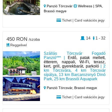
Panzió Törcsvár
Wellness | SPA,
Brassó megye
Tichet | Card vakációs jegy
14
1 - 32
450 RON
/szoba
Reggelivel
Szállás Törcsvár Fogadó
Panzió*** |
Erdő, patak mellett,
étterem, nappali, Wi-Fi, terasz,
kert, grill, gyerekbarát, parkoló
| 2
km Törcsvára, 4 km Törcsvár
sípálya, 13 km Barcarozsnyó Dinó
Park, 25 km Brassói Aquapark
Panzió Törcsvár,
Brassó megye
Tichet | Card vakációs jegy