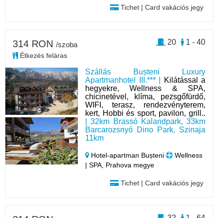
Tichet | Card vakációs jegy
20
1 - 40
314 RON
/szoba
Étkezés feláras
Szállás Bușteni Luxury
Apartmanhotel III.*** |
Kilátással a
hegyekre, Wellness & SPA,
chicinetével, klíma, pezsgőfürdő,
WIFI, terasz, rendezvényterem,
kert, Hobbi és sport, pavilon, grill..
| 32km Brassó Kalandpark, 33km
Barcarozsnyó Dino Park, Szinaja
11km
Hotel‑apartman Bușteni
Wellness
| SPA, Prahova megye
Tichet | Card vakációs jegy
32
1 - 64