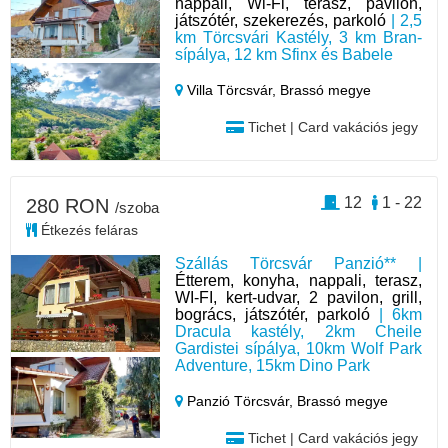
nappali, Wi-Fi, terasz, pavilon,
játszótér, szekerezés, parkoló
| 2,5
km Törcsvári Kastély, 3 km Bran-
sípálya, 12 km Sfinx és Babele
Villa Törcsvár,
Brassó megye
Tichet | Card vakációs jegy
12
1 - 22
280 RON
/szoba
Étkezés feláras
Szállás Törcsvár Panzió** |
Étterem, konyha, nappali, terasz,
WI-FI, kert-udvar, 2 pavilon, grill,
bogrács, játszótér, parkoló
| 6km
Dracula kastély, 2km Cheile
Gardistei sípálya, 10km Wolf Park
Adventure, 15km Dino Park
Panzió Törcsvár,
Brassó megye
Tichet | Card vakációs jegy