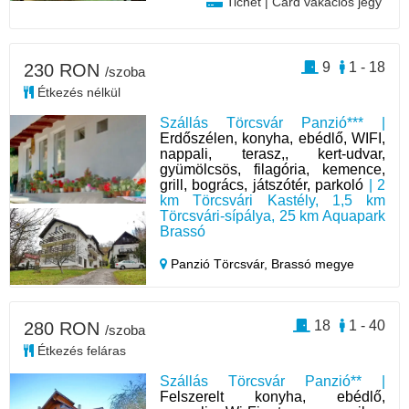
Tichet | Card vakációs jegy
9
1 - 18
230 RON
/szoba
Étkezés nélkül
Szállás Törcsvár Panzió*** |
Erdőszélen, konyha, ebédlő, WIFI,
nappali, terasz,, kert-udvar,
gyümölcsös, filagória, kemence,
grill, bogrács, játszótér, parkoló
| 2
km Törcsvári Kastély, 1,5 km
Törcsvári-sípálya, 25 km Aquapark
Brassó
Panzió Törcsvár,
Brassó megye
18
1 - 40
280 RON
/szoba
Étkezés feláras
Szállás Törcsvár Panzió** |
Felszerelt konyha, ebédlő,