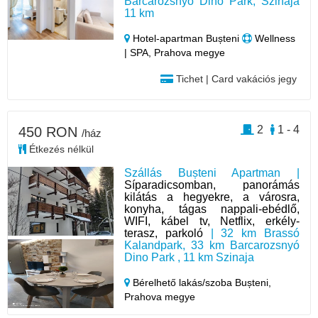
Barcarozsnyó Dino Park, Szinaja
11 km
Hotel‑apartman Bușteni
Wellness
| SPA, Prahova megye
Tichet | Card vakációs jegy
2
1 - 4
450 RON
/ház
Étkezés nélkül
Szállás Bușteni Apartman |
Síparadicsomban, panorámás
kilátás a hegyekre, a városra,
konyha, tágas nappali-ebédlő,
WIFI, kábel tv, Netflix, erkély-
terasz, parkoló
| 32 km Brassó
Kalandpark, 33 km Barcarozsnyó
Dino Park , 11 km Szinaja
Bérelhető lakás/szoba Bușteni,
Prahova megye