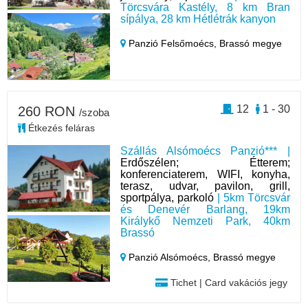
Törcsvára Kastély, 8 km Bran
sípálya, 28 km Hétlétrák kanyon
Panzió Felsőmoécs,
Brassó megye
12
1 - 30
260 RON
/szoba
Étkezés feláras
Szállás Alsómoécs Panzió*** |
Erdőszélen; Étterem;
konferenciaterem, WIFI, konyha,
terasz, udvar, pavilon, grill,
sportpálya, parkoló
| 5km Törcsvár
és Denevér Barlang, 19km
Királykő Nemzeti Park, 40km
Brassó
Panzió Alsómoécs,
Brassó megye
Tichet | Card vakációs jegy