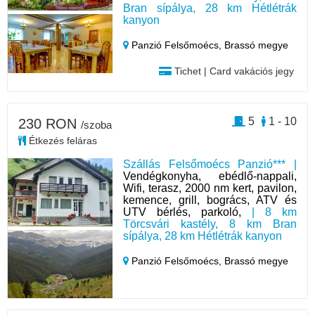
Bran sípálya, 28 km Hétlétrák
kanyon
Panzió Felsőmoécs,
Brassó megye
Tichet | Card vakációs jegy
5
1 - 10
230 RON
/szoba
Étkezés feláras
Szállás Felsőmoécs Panzió*** |
Vendégkonyha, ebédlő-nappali,
Wifi, terasz, 2000 nm kert, pavilon,
kemence, grill, bogrács, ATV és
UTV bérlés, parkoló,
| 8 km
Törcsvári kastély, 8 km Bran
sípálya, 28 km Hétlétrák kanyon
Panzió Felsőmoécs,
Brassó megye