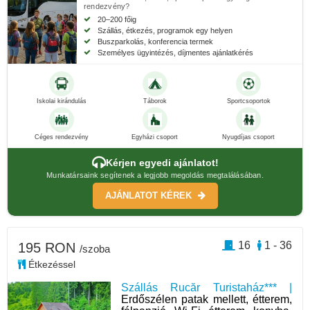
rendezvény?
20–200 főig
Szállás, étkezés, programok egy helyen
Buszparkolás, konferencia termek
Személyes ügyintézés, díjmentes ajánlatkérés
Iskolai kirándulás
Táborok
Sportcsoportok
Céges rendezvény
Egyházi csoport
Nyugdíjas csoport
Kérjen egyedi ajánlatot!
Munkatársaink segítenek a legjobb megoldás megtalálásában.
AJÁNLATOT KÉREK
16
1 - 36
195 RON
/szoba
Étkezéssel
Szállás Rucăr Turistaház*** |
Erdőszélen patak mellett, étterem,