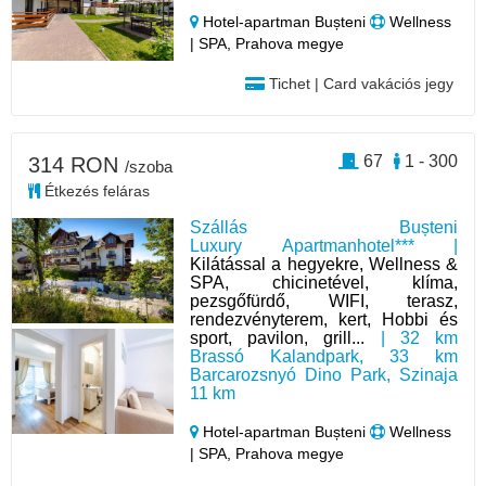
Hotel‑apartman Bușteni
Wellness
| SPA, Prahova megye
Tichet | Card vakációs jegy
67
1 - 300
314 RON
/szoba
Étkezés feláras
Szállás Bușteni
Luxury Apartmanhotel*** |
Kilátással a hegyekre, Wellness &
SPA, chicinetével, klíma,
pezsgőfürdő, WIFI, terasz,
rendezvényterem, kert, Hobbi és
sport, pavilon, grill...
| 32 km
Brassó Kalandpark, 33 km
Barcarozsnyó Dino Park, Szinaja
11 km
Hotel‑apartman Bușteni
Wellness
| SPA, Prahova megye