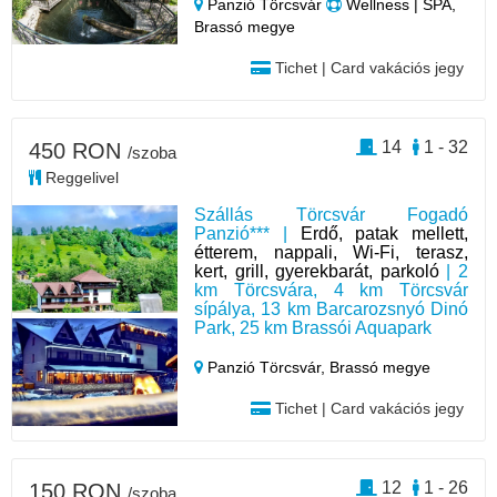
Panzió Törcsvár
Wellness | SPA,
Brassó megye
Tichet | Card vakációs jegy
14
1 - 32
450 RON
/szoba
Reggelivel
Szállás Törcsvár Fogadó
Panzió*** |
Erdő, patak mellett,
étterem, nappali, Wi-Fi, terasz,
kert, grill, gyerekbarát, parkoló
| 2
km Törcsvára, 4 km Törcsvár
sípálya, 13 km Barcarozsnyó Dinó
Park, 25 km Brassói Aquapark
Panzió Törcsvár,
Brassó megye
Tichet | Card vakációs jegy
12
1 - 26
150 RON
/szoba