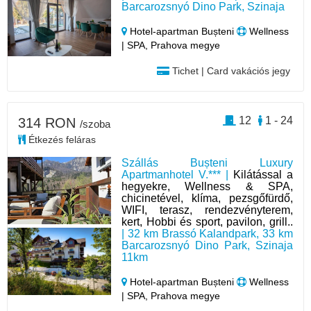
Barcarozsnyó Dino Park, Szinaja
Hotel‑apartman Bușteni
Wellness
| SPA, Prahova megye
Tichet | Card vakációs jegy
12
1 - 24
314 RON
/szoba
Étkezés feláras
Szállás Bușteni Luxury
Apartmanhotel V.*** |
Kilátással a
hegyekre, Wellness & SPA,
chicinetével, klíma, pezsgőfürdő,
WIFI, terasz, rendezvényterem,
kert, Hobbi és sport, pavilon, grill..
| 32 km Brassó Kalandpark, 33 km
Barcarozsnyó Dino Park, Szinaja
11km
Hotel‑apartman Bușteni
Wellness
| SPA, Prahova megye