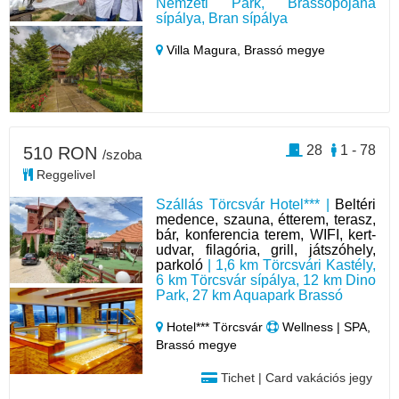
Nemzeti Park, Brassópojána
sípálya, Bran sípálya
Villa Magura,
Brassó megye
28
1 - 78
510 RON
/szoba
Reggelivel
Szállás Törcsvár Hotel*** |
Beltéri
medence, szauna, étterem, terasz,
bár, konferencia terem, WIFI, kert-
udvar, filagória, grill, játszóhely,
parkoló
| 1,6 km Törcsvári Kastély,
6 km Törcsvár sípálya, 12 km Dino
Park, 27 km Aquapark Brassó
Hotel*** Törcsvár
Wellness | SPA,
Brassó megye
Tichet | Card vakációs jegy