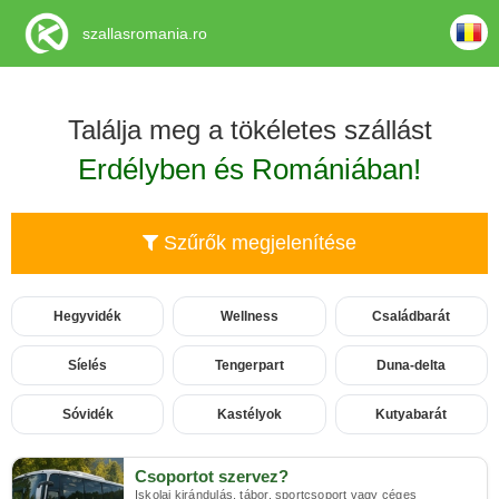
szallasromania.ro
Találja meg a tökéletes szállást
Erdélyben és Romániában!
Szűrők megjelenítése
Hegyvidék
Wellness
Családbarát
Síelés
Tengerpart
Duna-delta
Sóvidék
Kastélyok
Kutyabarát
Csoportot szervez?
Iskolai kirándulás, tábor, sportcsoport vagy céges