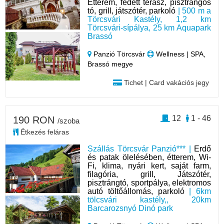
Étterem, fedett terasz, pisztrángos
tó, grill, játszótér, parkoló
| 500 m a
Törcsvári Kastély, 1,2 km
Törcsvári-sípálya, 25 km Aquapark
Brassó
Panzió Törcsvár
Wellness | SPA,
Brassó megye
Tichet | Card vakációs jegy
12
1 - 46
190 RON
/szoba
Étkezés feláras
Szállás Törcsvár Panzió*** |
Erdő
és patak ölelésében, étterem, Wi-
Fi, klima, nyári kert, saját farm,
filagória, grill, Játszótér,
pisztrángtó, sportpálya, elektromos
autó töltőállomás, parkoló
| 6km
tölcsvári kastély,, 20km
Barcarozsnyó Dinó park