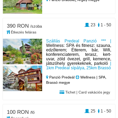
23
1 - 50
390 RON
/szoba
Étkezés feláras
Szállás Predeal Panzió *** |
Wellness: SPA és fitnesz: szauna,
edzőterem; Étterem, bár, Wifi,
konferenciaterem, terasz, kert-
uvar, zöld övezet, grill, kemence,
játszóhely gyerekeknek, parkoló
|
1km Predeal sípálya, 25km Brassó
Panzió Predeál
Wellness | SPA,
Brassó megye
Tichet | Card vakációs jegy
25
1 - 50
100 RON
/fő