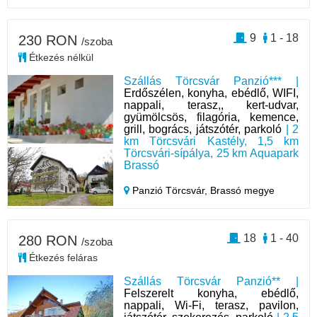
9
1 - 18
230 RON
/szoba
Étkezés nélkül
Szállás Törcsvár Panzió*** |
Erdőszélen, konyha, ebédlő, WIFI,
nappali, terasz,, kert-udvar,
gyümölcsös, filagória, kemence,
grill, bogrács, játszótér, parkoló
| 2
km Törcsvári Kastély, 1,5 km
Törcsvári-sípálya, 25 km Aquapark
Brassó
Panzió Törcsvár,
Brassó megye
18
1 - 40
280 RON
/szoba
Étkezés feláras
Szállás Törcsvár Panzió** |
Felszerelt konyha, ebédlő,
nappali, Wi-Fi, terasz, pavilon,