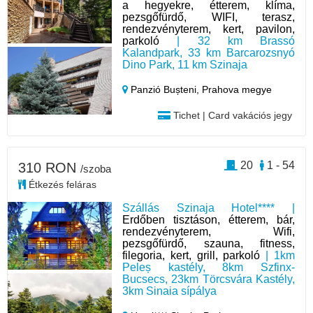
a hegyekre, étterem, klíma,
pezsgőfürdő, WIFI, terasz,
rendezvényterem, kert, pavilon,
parkoló
| 32 km Brassó
Kalandpark, 33 km Barcarozsnyó
Dino Park, 11 km Szinaja
Panzió Bușteni,
Prahova megye
Tichet | Card vakációs jegy
20
1 - 54
310 RON
/szoba
Étkezés feláras
Szállás Szinaja Hotel**** |
Erdőben tisztáson, étterem, bár,
rendezvényterem, Wifi,
pezsgőfürdő, szauna, fitness,
filegoria, kert, grill, parkoló
| 1km
Peleș kastély, 8km Szfinx-
Bucsecs, 23km Törcsvára Kastély,
3km Sinaia sípálya