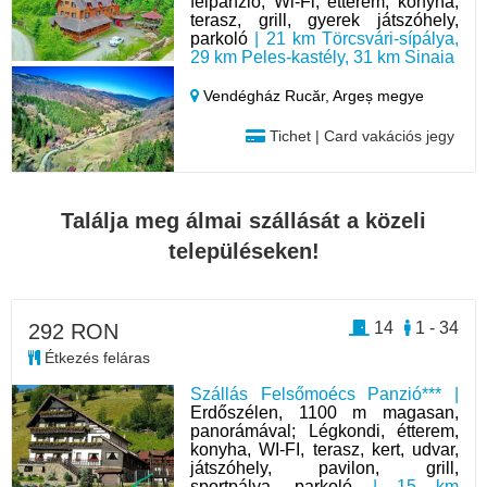
félpanzió, Wi-Fi, étterem, konyha,
terasz, grill, gyerek játszóhely,
parkoló
| 21 km Törcsvári-sípálya,
29 km Peles-kastély, 31 km Sinaia
Vendégház Rucăr,
Argeș megye
Tichet | Card vakációs jegy
Találja meg álmai szállását a közeli
településeken!
14
1 - 34
292 RON
Étkezés feláras
Szállás Felsőmoécs Panzió*** |
Erdőszélen, 1100 m magasan,
panorámával; Légkondi, étterem,
konyha, WI-FI, terasz, kert, udvar,
játszóhely, pavilon, grill,
sportpálya, parkoló
| 15 km