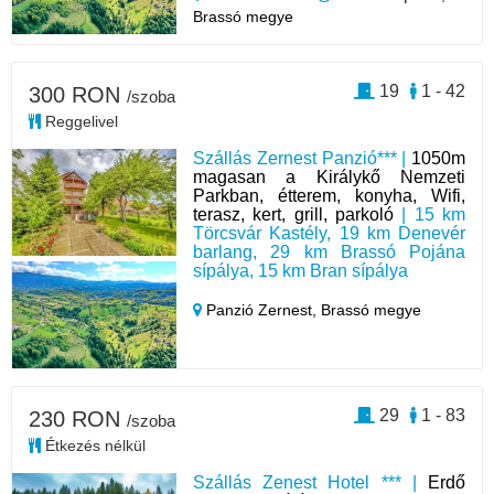
Brassó megye
19
1 - 42
300 RON
/szoba
Reggelivel
Szállás Zernest Panzió*** |
1050m
magasan a Királykő Nemzeti
Parkban, étterem, konyha, Wifi,
terasz, kert, grill, parkoló
| 15 km
Törcsvár Kastély, 19 km Denevér
barlang, 29 km Brassó Pojána
sípálya, 15 km Bran sípálya
Panzió Zernest,
Brassó megye
29
1 - 83
230 RON
/szoba
Étkezés nélkül
Szállás Zenest Hotel *** |
Erdő