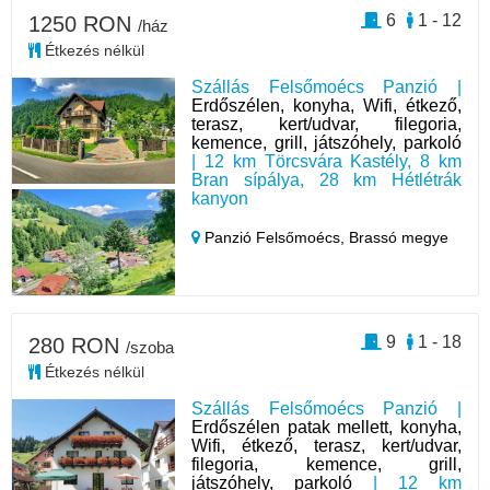
6
1 - 12
1250 RON
/ház
Étkezés nélkül
Szállás Felsőmoécs Panzió |
Erdőszélen, konyha, Wifi, étkező,
terasz, kert/udvar, filegoria,
kemence, grill, játszóhely, parkoló
| 12 km Törcsvára Kastély, 8 km
Bran sípálya, 28 km Hétlétrák
kanyon
Panzió Felsőmoécs,
Brassó megye
9
1 - 18
280 RON
/szoba
Étkezés nélkül
Szállás Felsőmoécs Panzió |
Erdőszélen patak mellett, konyha,
Wifi, étkező, terasz, kert/udvar,
filegoria, kemence, grill,
játszóhely, parkoló
| 12 km