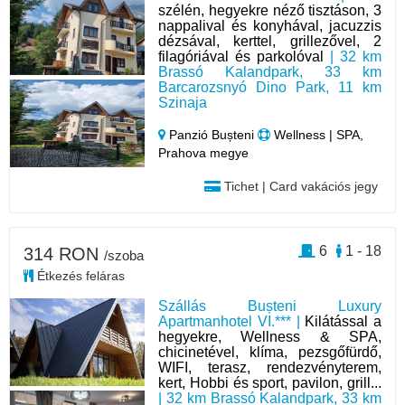
szélén, hegyekre néző tisztáson, 3
nappalival és konyhával, jacuzzis
dézsával, kerttel, grillezővel, 2
filagóriával és parkolóval
| 32 km
Brassó Kalandpark, 33 km
Barcarozsnyó Dino Park, 11 km
Szinaja
Panzió Bușteni
Wellness | SPA,
Prahova megye
Tichet | Card vakációs jegy
6
1 - 18
314 RON
/szoba
Étkezés feláras
Szállás Bușteni Luxury
Apartmanhotel VI.*** |
Kilátással a
hegyekre, Wellness & SPA,
chicinetével, klíma, pezsgőfürdő,
WIFI, terasz, rendezvényterem,
kert, Hobbi és sport, pavilon, grill...
| 32 km Brassó Kalandpark, 33 km