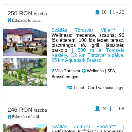
10
1 - 20
250 RON
/szoba
Étkezés feláras
Szállás Törcsvár Villa*** |
Wellness: medence, szauna; 90
fős étterem, 100 fős fedett terasz,
pisztrángos tó, grill, játszótér,
parkoló
| 500 m a Törcsvár
Kastély, 1,2 km Törcsvár sípálya,
25 km Aquapark Brassó
Villa Törcsvár
Wellness | SPA,
Brassó megye
Tichet | Card vakációs jegy
24
1 - 68
246 RON
/szoba
Étkezés nélkül
Szállás Zernest Panzió*** |
Erdőszélen, kilátással a hegyekre,