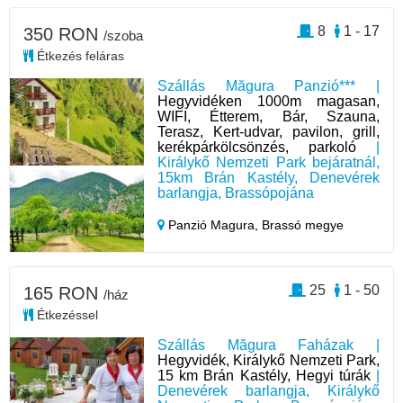
8
1 - 17
350 RON
/szoba
Étkezés feláras
Szállás Măgura Panzió*** |
Hegyvidéken 1000m magasan,
WIFI, Étterem, Bár, Szauna,
Terasz, Kert-udvar, pavilon, grill,
kerékpárkölcsönzés, parkoló
|
Királykő Nemzeti Park bejáratnál,
15km Brán Kastély, Denevérek
barlangja, Brassópojána
Panzió Magura,
Brassó megye
25
1 - 50
165 RON
/ház
Étkezéssel
Szállás Măgura Faházak |
Hegyvidék, Királykő Nemzeti Park,
15 km Brán Kastély, Hegyi túrák
|
Denevérek barlangja, Királykő