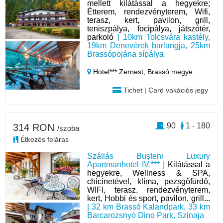
mellett kilátással a hegyekre;
Étterem, rendezvényterem, Wifi,
terasz, kert, pavilon, grill,
teniszpálya, focipálya, játszótér,
parkoló
| 10km Tolcsvára kastély,
19km Denevérek barlangja, 25km
Brassópojána sípálya
Hotel*** Zernest,
Brassó megye
Tichet | Card vakációs jegy
90
1 - 180
314 RON
/szoba
Étkezés feláras
Szállás Bușteni Luxury
Apartmanhotel IV.*** |
Kilátással a
hegyekre, Wellness & SPA,
chicinetével, klíma, pezsgőfürdő,
WIFI, terasz, rendezvényterem,
kert, Hobbi és sport, pavilon, grill...
| 32 km Brassó Kalandpark, 33 km
Barcarozsnyó Dino Park, Szinaja