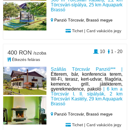
Törcsvári-sípálya, 25 km Aquapark
Brassó
Panzió Törcsvár,
Brassó megye
Tichet | Card vakációs jegy
10
1 - 20
400 RON
/szoba
Étkezés feláras
Szállás Törcsvár Panzió*** |
Étterem, bár, konferencia terem,
Wi-Fi, terasz, kert-udvar, filagória,
kemence, grill, játékterem,
gyerekmedence, pakoló
| 6 km a
Törcsvár I. II. sípályák, 2 km
Törcsvári Kastély, 29 km Aquapark
Brassó
Panzió Törcsvár,
Brassó megye
Tichet | Card vakációs jegy