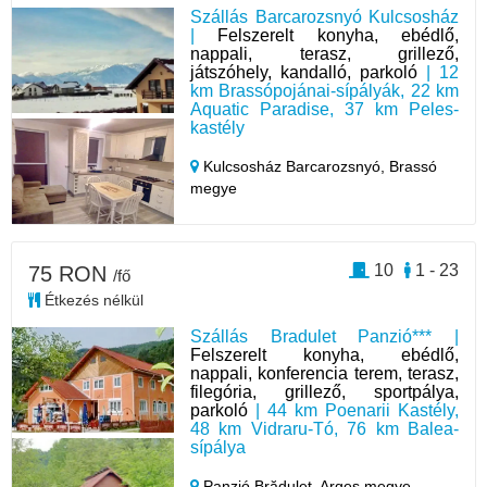
Szállás Barcarozsnyó Kulcsosház
|
Felszerelt konyha, ebédlő,
nappali, terasz, grillező,
játszóhely, kandalló, parkoló
| 12
km Brassópojánai-sípályák, 22 km
Aquatic Paradise, 37 km Peles-
kastély
Kulcsosház Barcarozsnyó,
Brassó
megye
10
1 - 23
75 RON
/fő
Étkezés nélkül
Szállás Bradulet Panzió*** |
Felszerelt konyha, ebédlő,
nappali, konferencia terem, terasz,
filegória, grillező, sportpálya,
parkoló
| 44 km Poenarii Kastély,
48 km Vidraru-Tó, 76 km Balea-
sípálya
Panzió Brăduleț,
Argeș megye