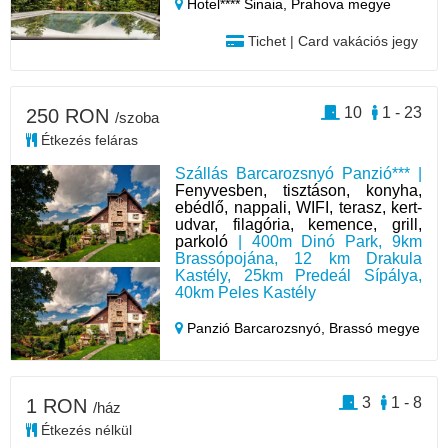
Hotel**** Sinaia,
Prahova megye
Tichet | Card vakációs jegy
10
1 - 23
250 RON
/szoba
Étkezés feláras
Szállás Barcarozsnyó Panzió*** |
Fenyvesben, tisztáson, konyha,
ebédlő, nappali, WIFI, terasz, kert-
udvar, filagória, kemence, grill,
parkoló
| 400m Dinó Park, 9km
Brassópojána, 12 km Drakula
Kastély, 25km Predeál Sípálya,
40km Peles Kastély
Panzió Barcarozsnyó,
Brassó megye
3
1 - 8
1 RON
/ház
Étkezés nélkül