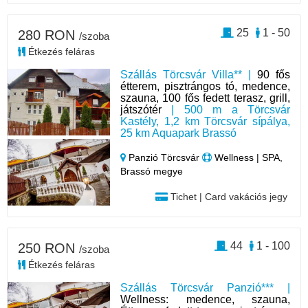
25
1 - 50
280 RON
/szoba
Étkezés feláras
Szállás Törcsvár Villa** |
90 fős
étterem, pisztrángos tó, medence,
szauna, 100 fős fedett terasz, grill,
játszótér
| 500 m a Törcsvár
Kastély, 1,2 km Törcsvár sípálya,
25 km Aquapark Brassó
Panzió Törcsvár
Wellness | SPA,
Brassó megye
Tichet | Card vakációs jegy
44
1 - 100
250 RON
/szoba
Étkezés feláras
Szállás Törcsvár Panzió*** |
Wellness: medence, szauna,