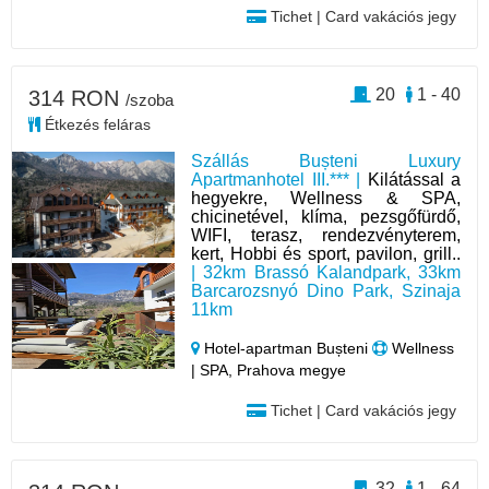
Tichet | Card vakációs jegy
20
1 - 40
314 RON
/szoba
Étkezés feláras
Szállás Bușteni Luxury
Apartmanhotel III.*** |
Kilátással a
hegyekre, Wellness & SPA,
chicinetével, klíma, pezsgőfürdő,
WIFI, terasz, rendezvényterem,
kert, Hobbi és sport, pavilon, grill..
| 32km Brassó Kalandpark, 33km
Barcarozsnyó Dino Park, Szinaja
11km
Hotel‑apartman Bușteni
Wellness
| SPA, Prahova megye
Tichet | Card vakációs jegy
32
1 - 64