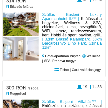
314 RON
Étkezés feláras
Szállás Bușteni Luxury
Apartmanhotel II.*** |
Kilátással a
hegyekre, Wellness & SPA,
chicinetével, klíma, pezsgőfürdő,
WIFI, terasz, rendezvényterem,
kert, Hobbi és sport, pavilon, grill..
| 32km Brassó Kalandpark, 33km
Barcarozsnyó Dino Park, Szinaja
11km
Hotel‑apartman Bușteni
Wellness
| SPA, Prahova megye
Tichet | Card vakációs jegy
19
1 - 38
300 RON
/szoba
Reggelivel
Szállás Bușteni Villaház*** |
Erdőszélen a tisztáson, kilátással