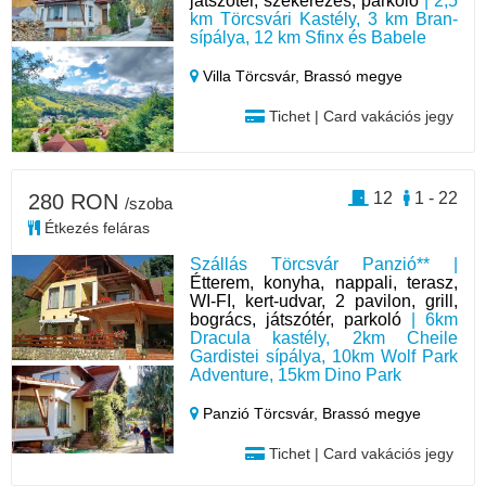
játszótér, szekerezés, parkoló
| 2,5
km Törcsvári Kastély, 3 km Bran-
sípálya, 12 km Sfinx és Babele
Villa Törcsvár,
Brassó megye
Tichet | Card vakációs jegy
12
1 - 22
280 RON
/szoba
Étkezés feláras
Szállás Törcsvár Panzió** |
Étterem, konyha, nappali, terasz,
WI-FI, kert-udvar, 2 pavilon, grill,
bogrács, játszótér, parkoló
| 6km
Dracula kastély, 2km Cheile
Gardistei sípálya, 10km Wolf Park
Adventure, 15km Dino Park
Panzió Törcsvár,
Brassó megye
Tichet | Card vakációs jegy