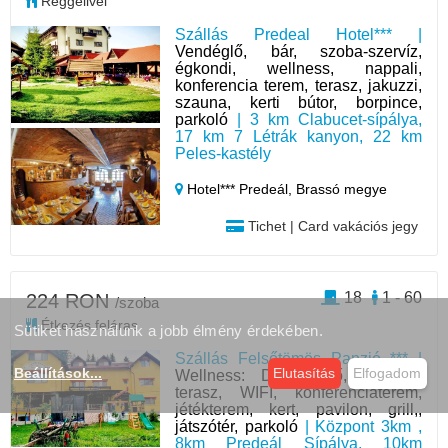
Reggelivel
Szállás Predeal Hotel*** |
Vendéglő, bár, szoba-szervíz,
égkondi, wellness, nappali,
konferencia terem, terasz, jakuzzi,
szauna, kerti bútor, borpince,
parkoló
| 3 km Clabucet-sípálya,
17 km 7 Létrák kanyon, 22 km
Peles-kastély
Hotel*** Predeál,
Brassó megye
Tichet | Card vakációs jegy
18
1 - 60
224 RON
/szoba
Étkezés feláras
Sütiket használunk a jobb élmény érdekében.
Szállás Felsőtömös Panzió *** |
Beállítások
...
Elutasítás
Elfogadom
Wellness: Dézsafürdő, Étterem,
terasz, WIFI, konferenciaterem,
jétékterem, kert, pavilon, grill,,
játszótér, parkoló
| Központ 3km ,
8km Predeál Sípálya, 10km