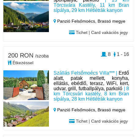
Törcsvára Kastély, 11 km Bran
sípálya, 29 km Hétlétrák kanyon
Panzió Felsőmoécs,
Brassó megye
Tichet | Card vakációs jegy
8
1 - 16
200 RON
/szoba
Étkezéssel
Szállás Felsőmoécs Villa*** |
Erdő
alatt, patak mellett, konyha,
ellátás, ebédlő, terasz, WiFi, kert,
udvar, grill, futballpálya, parkoló
| 8
km Törcsvári kastély, 8 km Bran
sípálya, 28 km Hétlétrák kanyon
Panzió Felsőmoécs,
Brassó megye
Tichet | Card vakációs jegy