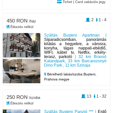
Tichet | Card vakációs jegy
2
1 - 4
450 RON
/ház
Étkezés nélkül
Szállás Bușteni Apartman |
Síparadicsomban, panorámás
kilátás a hegyekre, a városra,
konyha, tágas nappali-ebédlő,
WIFI, kábel tv, Netflix, erkély-
terasz, parkoló
| 32 km Brassó
Kalandpark, 33 km Barcarozsnyó
Dino Park , 11 km Szinaja
Bérelhető lakás/szoba Bușteni,
Prahova megye
13
1 - 32
250 RON
/szoba
Étkezés nélkül
Szállás Busteni Panzió *** |
Erdő