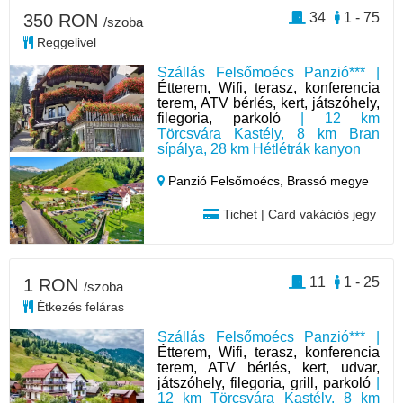
34
1 - 75
350 RON
/szoba
Reggelivel
Szállás Felsőmoécs Panzió*** |
Étterem, Wifi, terasz, konferencia
terem, ATV bérlés, kert, játszóhely,
filegoria, parkoló
| 12 km
Törcsvára Kastély, 8 km Bran
sípálya, 28 km Hétlétrák kanyon
Panzió Felsőmoécs,
Brassó megye
Tichet | Card vakációs jegy
11
1 - 25
1 RON
/szoba
Étkezés feláras
Szállás Felsőmoécs Panzió*** |
Étterem, Wifi, terasz, konferencia
terem, ATV bérlés, kert, udvar,
játszóhely, filegoria, grill, parkoló
|
12 km Törcsvára Kastély, 8 km