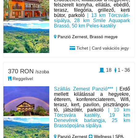
felszerelt konyha, ellátás, ebédlő,
terasz, filegória, grillező, kerti
bútor, parkoló
| 13 km Törcsvári-
sípálya, 28 km Smile Aquapark
Brassó, 50 km Peles-kastély
Panzió Zernest,
Brassó megye
Tichet | Card vakációs jegy
18
1 - 36
370 RON
/szoba
Reggelivel
Szállás Zernest Panzió*** |
Erdő
mellett kilátással a hegyekre,
étterem, konferenciaterem, Wifi,
terasz, kert, pavilon, pisztrángos-
tó, játszótér, parkoló
| 10 km
Törcsvára kastély, 19 km
Denevérek barlangja, 25 km
Brassópojána sípálya
Panzió Zernest
Wellness | SPA,