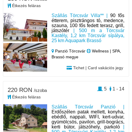
Étkezés feláras
Szállás Törcsvár Villa** |
90 fős
étterem, pisztrángos tó, medence,
szauna, 100 fős fedett terasz, grill,
játszótér
| 500 m a Törcsvár
Kastély, 1,2 km Törcsvár sípálya,
25 km Aquapark Brassó
Panzió Törcsvár
Wellness | SPA,
Brassó megye
Tichet | Card vakációs jegy
5
1 - 14
220 RON
/szoba
Étkezés feláras
Szállás Törcsvár Panzió |
Erdőszélen patak mellett, konyha,
ebédlő, nappali, WIFI, kert-udvar,
gyümölcsös, pavilon, grill-bogrács,
kerti bútor, játszóhely, parkoló
|
500 m Törcsvári Kastély, 1,2 km