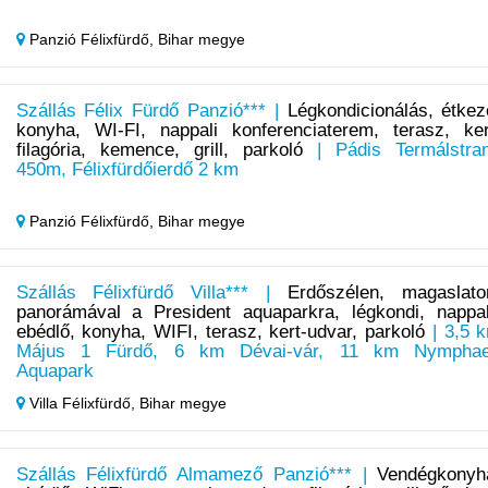
Panzió Félixfürdő,
Bihar megye
Szállás Félix Fürdő Panzió*** |
Légkondicionálás, étkez
konyha, WI-FI, nappali konferenciaterem, terasz, ker
filagória, kemence, grill, parkoló
| Pádis Termálstra
450m, Félixfürdőierdő 2 km
Panzió Félixfürdő,
Bihar megye
Szállás Félixfürdő Villa*** |
Erdőszélen, magaslato
panorámával a President aquaparkra, légkondi, nappal
ebédlő, konyha, WIFI, terasz, kert-udvar, parkoló
| 3,5 
Május 1 Fürdő, 6 km Dévai-vár, 11 km Nympha
Aquapark
Villa Félixfürdő,
Bihar megye
Szállás Félixfürdő Almamező Panzió*** |
Vendégkonyh