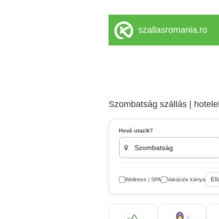
szallasromania.ro
Szombatság szállás | hotel
Hová utazik?
Ell
Wellness | SPA
Vakációs kártya