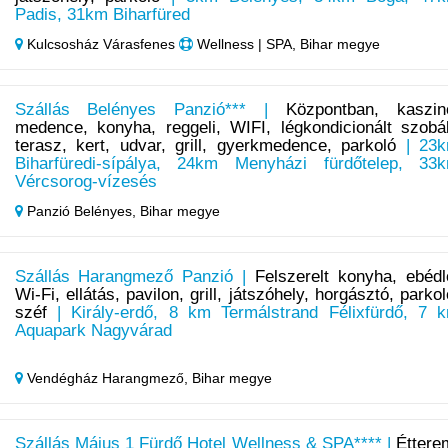
Padis, 31km Biharfüred
Kulcsosház Várasfenes
Wellness | SPA, Bihar megye
Szállás Belényes Panzió*** |
Központban, kaszin
medence, konyha, reggeli, WIFI, légkondicionált szobá
terasz, kert, udvar, grill, gyerkmedence, parkoló
| 23
Biharfüredi-sípálya, 24km Menyházi fürdőtelep, 33
Vércsorog-vízesés
Panzió Belényes,
Bihar megye
Szállás Harangmező Panzió |
Felszerelt konyha, ebédl
Wi-Fi, ellátás, pavilon, grill, játszóhely, horgásztó, parkol
széf
| Király-erdő, 8 km Termálstrand Félixfürdő, 7 
Aquapark Nagyvárad
Vendégház Harangmező,
Bihar megye
Szállás Május 1 Fürdő Hotel Wellness & SPA**** |
Éttere