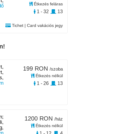
t,
Étkezés feláras
dő
1 - 32
13
Tichet | Card vakációs jegy
n!
t,
199 RON
/szoba
t,
Étkezés nélkül
s,
km
1 - 26
13
n;
1200 RON
/ház
i,
Étkezés nélkül
g,
km
1 - 12
4