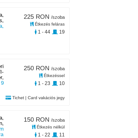
a,
225 RON
/szoba
s,
Étkezés feláras
a,
1 - 44
19
ri
250 RON
/szoba
I-
Étkezéssel
r,
 9
1 - 23
10
Tichet | Card vakációs jegy
a,
150 RON
/szoba
n,
Étkezés nélkül
km
ya
1 - 22
11