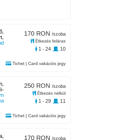
ő,
170 RON
/szoba
t,
Étkezés feláras
nd
1 - 24
10
Tichet | Card vakációs jegy
n,
250 RON
/szoba
i-
Étkezés nélkül
km
ea
1 - 29
11
Tichet | Card vakációs jegy
a,
170 RON
/szoba