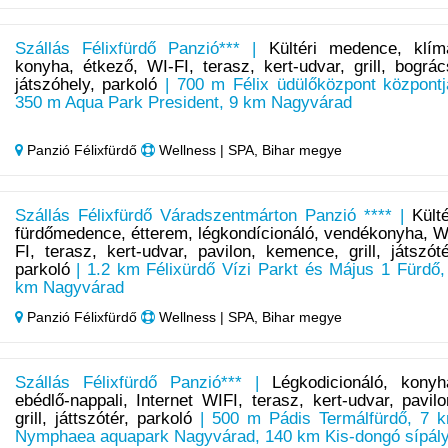
Szállás Félixfürdő Panzió*** |
Kültéri medence, klím
konyha, étkező, WI-FI, terasz, kert-udvar, grill, bográc
játszóhely, parkoló
| 700 m Félix üdülőközpont központj
350 m Aqua Park President, 9 km Nagyvárad
Panzió Félixfürdő
Wellness | SPA, Bihar megye
Szállás Félixfürdő Váradszentmárton Panzió **** |
Külté
fürdőmedence, étterem, légkondícionáló, vendékonyha, W
FI, terasz, kert-udvar, pavilon, kemence, grill, játszóté
parkoló
| 1.2 km Félixürdő Vízi Parkt és Május 1 Fürdő,
km Nagyvárad
Panzió Félixfürdő
Wellness | SPA, Bihar megye
Szállás Félixfürdő Panzió*** |
Légkodicionáló, konyh
ebédlő-nappali, Internet WIFI, terasz, kert-udvar, pavilo
grill, játtszótér, parkoló
| 500 m Pádis Termálfürdő, 7 
Nymphaea aquapark Nagyvárad, 140 km Kis-dongó sípál