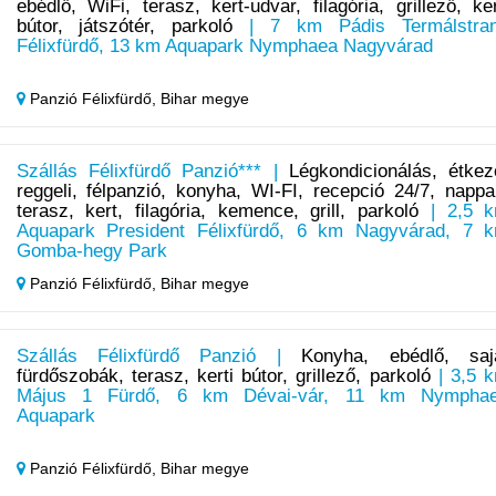
ebédlő, WiFi, terasz, kert-udvar, filagória, grillező, ker
bútor, játszótér, parkoló
| 7 km Pádis Termálstra
Félixfürdő, 13 km Aquapark Nymphaea Nagyvárad
Panzió Félixfürdő,
Bihar megye
Szállás Félixfürdő Panzió*** |
Légkondicionálás, étkez
reggeli, félpanzió, konyha, WI-FI, recepció 24/7, nappal
terasz, kert, filagória, kemence, grill, parkoló
| 2,5 
Aquapark President Félixfürdő, 6 km Nagyvárad, 7 
Gomba-hegy Park
Panzió Félixfürdő,
Bihar megye
Szállás Félixfürdő Panzió |
Konyha, ebédlő, saj
fürdőszobák, terasz, kerti bútor, grillező, parkoló
| 3,5 
Május 1 Fürdő, 6 km Dévai-vár, 11 km Nympha
Aquapark
Panzió Félixfürdő,
Bihar megye