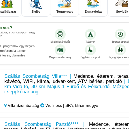
saládbarát
Síelés
Tengerpart
Duna-delta
Sóvidék
ervez?
 tábor, sportcsoport vagy
?
Iskolai kirándulás
Táborok
Sportcsoporto
és, programok egy helyen
konferencia termek
ntézés, díjmentes
Céges rendezvény
Egyházi csoport
Nyugdíjas csopo
Szállás Szombatság Villa*** |
Medence, étterem, teras
kávézó, WIFI, klíma, udvar-kert, ATV bérlés, parkoló
| 
km Vida-tó, 30 km Május 1 Fürdő és Félixfürdő, Mézged
cseppkőbarlang,
Villa Szombatság
Wellness | SPA, Bihar megye
Szállás Szombatság Panzió**** |
Medence, éttere