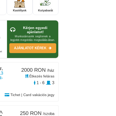
Kastélyok
Kutyabarát
Kérjen egyedi
ajánlatot!
Munkatársaink segítenek a
k
legjobb megoldás megtalálásában.
AJÁNLATOT KÉREK
rt
z,
2000 RON
/ház
13
Étkezés feláras
i-
1 - 6
3
Tichet | Card vakációs jegy
m,
250 RON
/szoba