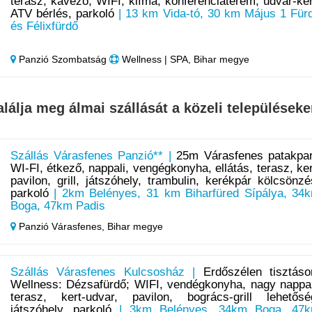
terasz, kávézó, WIFI, klíma, konferenciaterem, udvar-ker
ATV bérlés, parkoló
| 13 km Vida-tó, 30 km Május 1 Für
és Félixfürdő
Panzió Szombatság
Wellness | SPA, Bihar megye
alálja meg álmai szállását a közeli településeke
Szállás Várasfenes Panzió** |
25m Várasfenes patakpar
WI-FI, étkező, nappali, vengégkonyha, ellátás, terasz, ker
pavilon, grill, játszóhely, trambulin, kerékpár kölcsönzé
parkoló
| 2km Belényes, 31 km Biharfüred Sípálya, 34
Boga, 47km Padis
Panzió Várasfenes,
Bihar megye
Szállás Várasfenes Kulcsosház |
Erdőszélen tisztáso
Wellness: Dézsafürdő; WIFI, vendégkonyha, nagy nappal
terasz, kert-udvar, pavilon, bogrács-grill lehetősé
játszóhely, parkoló
| 3km Belényes, 34km Boga, 47