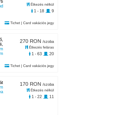
ti
Étkezés nélkül
nd
1 - 18
9
Tichet | Card vakációs jegy
ő,
270 RON
/szoba
i,
Étkezés feláras
km
km
1 - 63
20
Tichet | Card vakációs jegy
át
170 RON
/szoba
km
Étkezés nélkül
ea
1 - 22
11