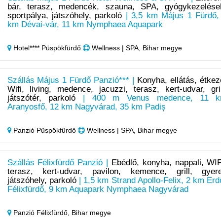
bár, terasz, medencék, szauna, SPA, gyógykezelése
sportpálya, játszóhely, parkoló
| 3,5 km Május 1 Fürdő,
km Dévai-vár, 11 km Nymphaea Aquapark
Hotel**** Püspökfürdő
Wellness | SPA, Bihar megye
Szállás Május 1 Fürdő Panzió*** |
Konyha, ellátás, étkez
Wifi, living, medence, jacuzzi, terasz, kert-udvar, gril
játszótér, parkoló
| 400 m Venus medence, 11 
Aranyosfő, 12 km Nagyvárad, 35 km Padiș
Panzió Püspökfürdő
Wellness | SPA, Bihar megye
Szállás Félixfürdő Panzió |
Ebédlő, konyha, nappali, WIF
terasz, kert-udvar, pavilon, kemence, grill, gyer
játszóhely, parkoló
| 1,5 km Strand Apollo-Felix, 2 km Erd
Félixfürdő, 9 km Aquapark Nymphaea Nagyvárad
Panzió Félixfürdő,
Bihar megye