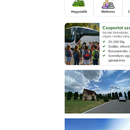
Hegyvidék
Wellness
C
Csoportot sz
Iskolai kirándulás,
céges rendezvény
20–200 főig
Szállás, étkez
Buszparkolás, 
Személyes ügyi
ajánlatkérés