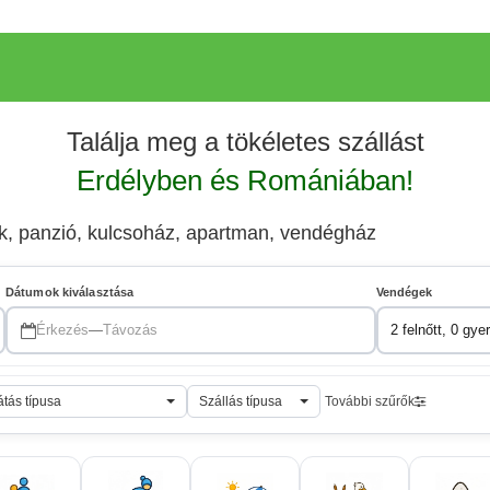
Találja meg a tökéletes szállást
Erdélyben és Romániában!
ek, panzió, kulcsoház, apartman, vendégház
Dátumok kiválasztása
Vendégek
Érkezés
—
Távozás
2 felnőtt, 0 gye
átás típusa
Szállás típusa
További szűrők