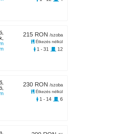
ó,
215 RON
/szoba
k,
Étkezés nélkül
km
km
1 - 31
12
ő,
230 RON
/szoba
ó,
Étkezés nélkül
km
1 - 14
6
m,