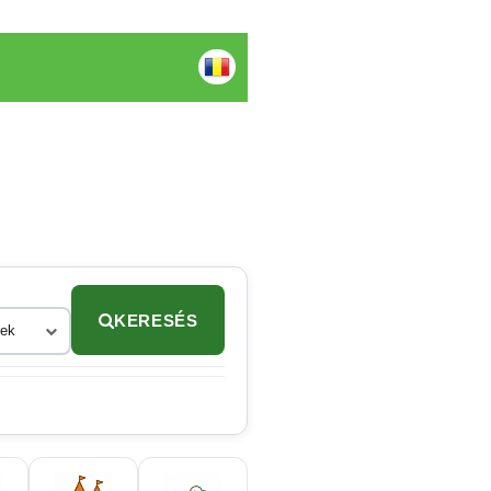
KERESÉS
rek